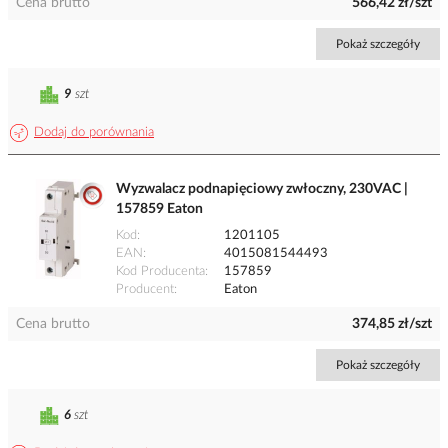
Cena brutto
566,42 zł/szt
Pokaż szczegóły
9
szt
Dodaj do porównania
Wyzwalacz podnapięciowy zwłoczny, 230VAC |
157859 Eaton
Kod
1201105
EAN
4015081544493
Kod Producenta
157859
Producent
Eaton
Cena brutto
374,85 zł/szt
Pokaż szczegóły
6
szt