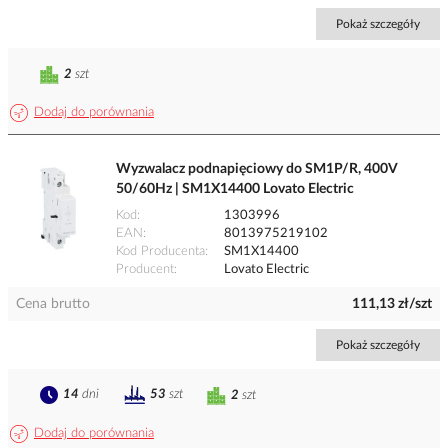
Pokaż szczegóły
2
szt
Dodaj do porównania
Wyzwalacz podnapięciowy do SM1P/R, 400V
50/60Hz | SM1X14400 Lovato Electric
Kod
1303996
EAN
8013975219102
Kod Producenta
SM1X14400
Producent
Lovato Electric
Cena brutto
111,13 zł/szt
Pokaż szczegóły
14
dni
53
szt
2
szt
Dodaj do porównania