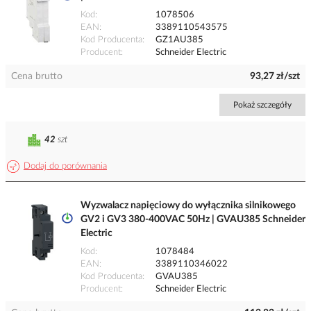
Kod
1078506
EAN
3389110543575
Kod Producenta
GZ1AU385
Producent
Schneider Electric
Cena brutto
93,27 zł/szt
Pokaż szczegóły
42
szt
Dodaj do porównania
Wyzwalacz napięciowy do wyłącznika silnikowego
GV2 i GV3 380-400VAC 50Hz | GVAU385 Schneider
Electric
Kod
1078484
EAN
3389110346022
Kod Producenta
GVAU385
Producent
Schneider Electric