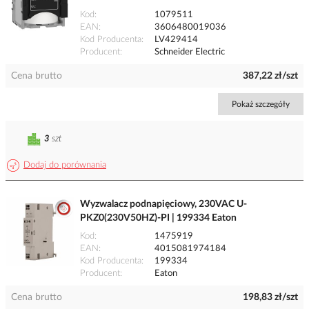
Kod
1079511
EAN
3606480019036
Kod Producenta
LV429414
Producent
Schneider Electric
Cena brutto
387,22 zł/szt
Pokaż szczegóły
3
szt
Dodaj do porównania
Wyzwalacz podnapięciowy, 230VAC U-
PKZ0(230V50HZ)-PI | 199334 Eaton
Kod
1475919
EAN
4015081974184
Kod Producenta
199334
Producent
Eaton
Cena brutto
198,83 zł/szt