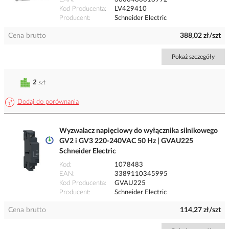
Kod Producenta
LV429410
Producent
Schneider Electric
Cena brutto
388,02 zł/szt
Pokaż szczegóły
2
szt
Dodaj do porównania
Wyzwalacz napięciowy do wyłącznika silnikowego
GV2 i GV3 220-240VAC 50 Hz | GVAU225
Schneider Electric
Kod
1078483
EAN
3389110345995
Kod Producenta
GVAU225
Producent
Schneider Electric
Cena brutto
114,27 zł/szt