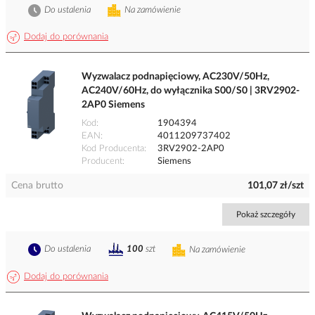
Do ustalenia
Na zamówienie
Dodaj do porównania
Wyzwalacz podnapięciowy, AC230V/50Hz,
AC240V/60Hz, do wyłącznika S00/S0 | 3RV2902-
2AP0 Siemens
Kod
1904394
EAN
4011209737402
Kod Producenta
3RV2902-2AP0
Producent
Siemens
Cena brutto
101,07 zł/szt
Pokaż szczegóły
Do ustalenia
100
szt
Na zamówienie
Dodaj do porównania