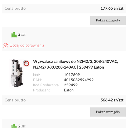
Cena brutto
177,65 zł/szt
Pokaż szczegóły
2
szt
Dodaj do porównania
Wyzwalacz zanikowy do NZM2/3, 208-240VAC,
NZM2/3-XU208-240AC | 259499 Eaton
Kod
1017609
EAN
4015082594992
Kod Producenta
259499
Producent
Eaton
Cena brutto
566,42 zł/szt
Pokaż szczegóły
2
szt