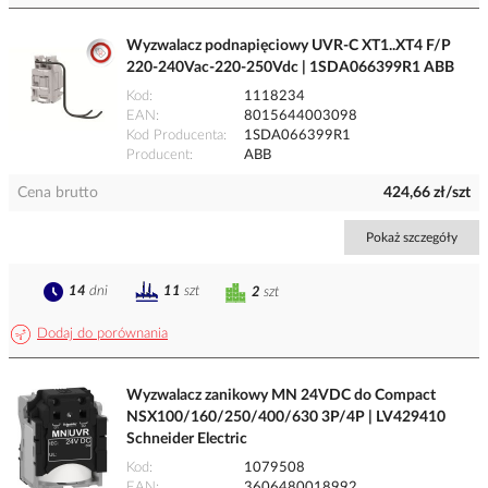
Wyzwalacz podnapięciowy UVR-C XT1..XT4 F/P
220-240Vac-220-250Vdc | 1SDA066399R1 ABB
Kod
1118234
EAN
8015644003098
Kod Producenta
1SDA066399R1
Producent
ABB
Cena brutto
424,66 zł/szt
Pokaż szczegóły
14
dni
11
szt
2
szt
Dodaj do porównania
Wyzwalacz zanikowy MN 24VDC do Compact
NSX100/160/250/400/630 3P/4P | LV429410
Schneider Electric
Kod
1079508
EAN
3606480018992