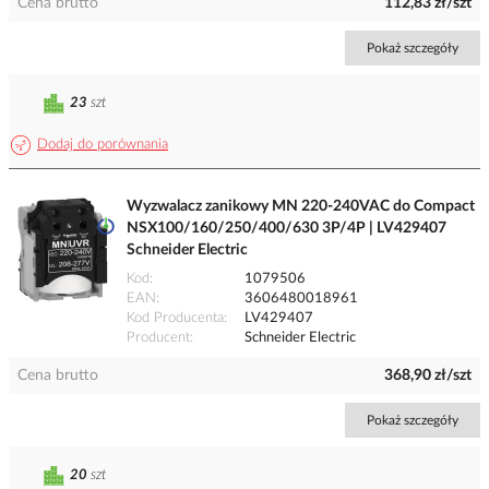
Cena brutto
112,83 zł/szt
Pokaż szczegóły
23
szt
Dodaj do porównania
Wyzwalacz zanikowy MN 220-240VAC do Compact
NSX100/160/250/400/630 3P/4P | LV429407
Schneider Electric
Kod
1079506
EAN
3606480018961
Kod Producenta
LV429407
Producent
Schneider Electric
Cena brutto
368,90 zł/szt
Pokaż szczegóły
20
szt