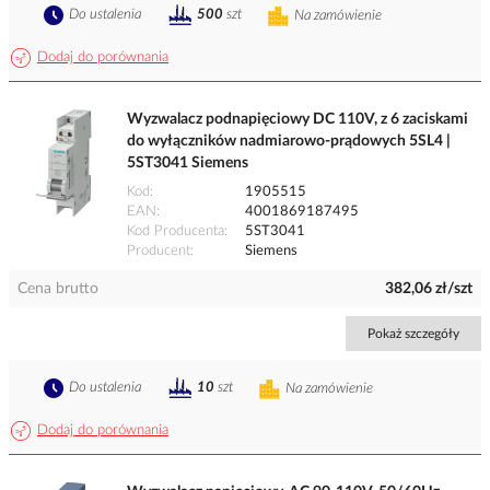
Do ustalenia
500
szt
Na zamówienie
Dodaj do porównania
Wyzwalacz podnapięciowy DC 110V, z 6 zaciskami
do wyłączników nadmiarowo-prądowych 5SL4 |
5ST3041 Siemens
Kod
1905515
EAN
4001869187495
Kod Producenta
5ST3041
Producent
Siemens
Cena brutto
382,06 zł/szt
Pokaż szczegóły
Do ustalenia
10
szt
Na zamówienie
Dodaj do porównania