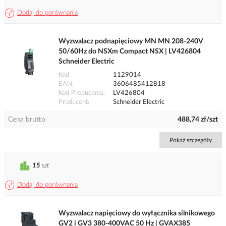
Dodaj do porównania
Wyzwalacz podnapięciowy MN MN 208-240V
50/60Hz do NSXm Compact NSX | LV426804
Schneider Electric
Kod
1129014
EAN
3606485412818
Kod Producenta
LV426804
Producent
Schneider Electric
Cena brutto
488,74 zł/szt
Pokaż szczegóły
15
szt
Dodaj do porównania
Wyzwalacz napięciowy do wyłącznika silnikowego
GV2 i GV3 380-400VAC 50 Hz | GVAX385