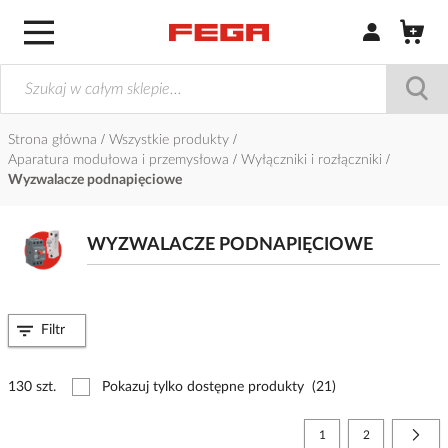
Zaloguj się / Z
Strona główna
Wszystkie produkty
Aparatura modułowa i przemysłowa
Wyłączniki i rozłączniki
Wyzwalacze podnapięciowe
WYZWALACZE PODNAPIĘCIOWE
Filtr
130 szt.
Pokazuj tylko dostępne produkty
(21)
Strona
Aktualnie czytasz stronę
Strona
Stro
Nast
1
2