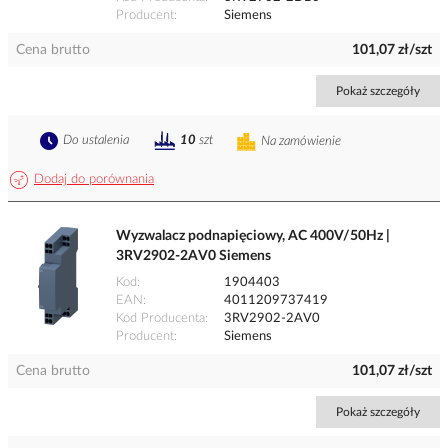
Producent
Siemens
Cena brutto
101,07 zł/szt
Pokaż szczegóły
Do ustalenia
10
szt
Na zamówienie
Dodaj do porównania
Wyzwalacz podnapięciowy, AC 400V/50Hz |
3RV2902-2AV0 Siemens
Kod
1904403
EAN
4011209737419
Kod Producenta
3RV2902-2AV0
Producent
Siemens
Cena brutto
101,07 zł/szt
Pokaż szczegóły