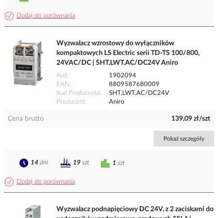
Dodaj do porównania
Wyzwalacz wzrostowy do wyłączników
kompaktowych LS Electric serii TD-TS 100/800,
24VAC/DC | SHT,LWT.AC/DC24V Aniro
Kod
1902094
EAN
8809587680009
Kod Producenta
SHT,LWT.AC/DC24V
Producent
Aniro
Cena brutto
139,09 zł/szt
Pokaż szczegóły
14
dni
19
szt
1
szt
Dodaj do porównania
Wyzwalacz podnapięciowy DC 24V, z 2 zaciskami do