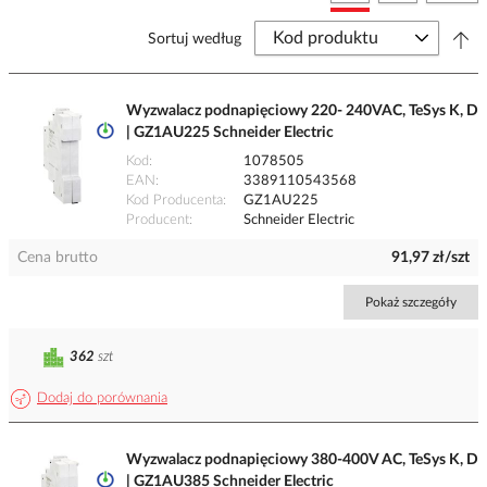
Sortuj według
Wyzwalacz podnapięciowy 220- 240VAC, TeSys K, D
| GZ1AU225 Schneider Electric
Kod
1078505
EAN
3389110543568
Kod Producenta
GZ1AU225
Producent
Schneider Electric
Cena brutto
91,97 zł/szt
Pokaż szczegóły
362
szt
Dodaj do porównania
Wyzwalacz podnapięciowy 380-400V AC, TeSys K, D
| GZ1AU385 Schneider Electric