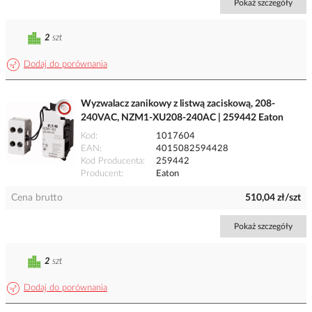
Pokaż szczegóły
2
szt
Dodaj do porównania
Wyzwalacz zanikowy z listwą zaciskową, 208-
240VAC, NZM1-XU208-240AC | 259442 Eaton
Kod
1017604
EAN
4015082594428
Kod Producenta
259442
Producent
Eaton
Cena brutto
510,04 zł/szt
Pokaż szczegóły
2
szt
Dodaj do porównania