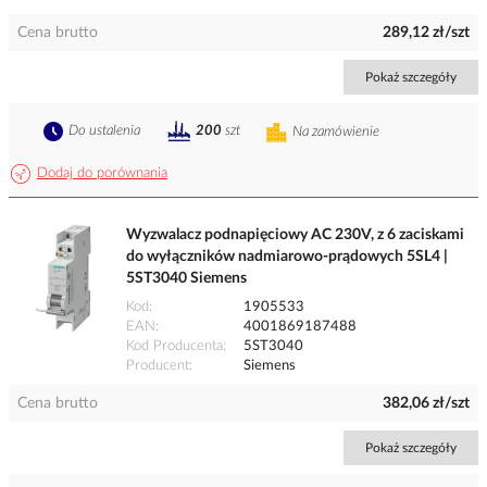
Cena brutto
289,12 zł/szt
Pokaż szczegóły
Do ustalenia
200
szt
Na zamówienie
Dodaj do porównania
Wyzwalacz podnapięciowy AC 230V, z 6 zaciskami
do wyłączników nadmiarowo-prądowych 5SL4 |
5ST3040 Siemens
Kod
1905533
EAN
4001869187488
Kod Producenta
5ST3040
Producent
Siemens
Cena brutto
382,06 zł/szt
Pokaż szczegóły