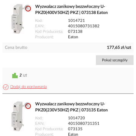
Wyzwalacz zanikowy bezzwłoczny U-
PKZ0(400V50HZ) PKZ | 073138 Eaton
Kod
1014721
EAN
4015080731382
Kod Producenta
073138
Producent
Eaton
Cena brutto
177,65 zł/szt
Pokaż szczegóły
2
szt
Dodaj do porównania
Wyzwalacz zanikowy bezzwłoczny U-
PKZ0(230V50HZ) PKZ | 073135 Eaton
Kod
1014720
EAN
4015080731351
Kod Producenta
073135
Producent
Eaton