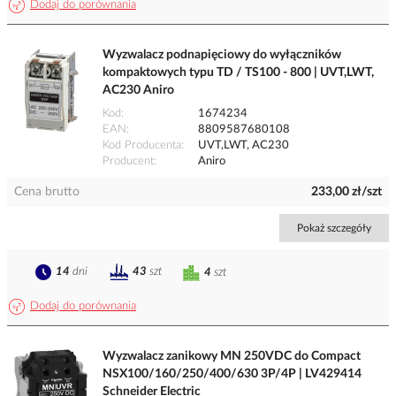
Dodaj do porównania
Wyzwalacz podnapięciowy do wyłączników
kompaktowych typu TD / TS100 - 800 | UVT,LWT,
AC230 Aniro
Kod
1674234
EAN
8809587680108
Kod Producenta
UVT,LWT, AC230
Producent
Aniro
Cena brutto
233,00 zł/szt
Pokaż szczegóły
14
dni
43
szt
4
szt
Dodaj do porównania
Wyzwalacz zanikowy MN 250VDC do Compact
NSX100/160/250/400/630 3P/4P | LV429414
Schneider Electric