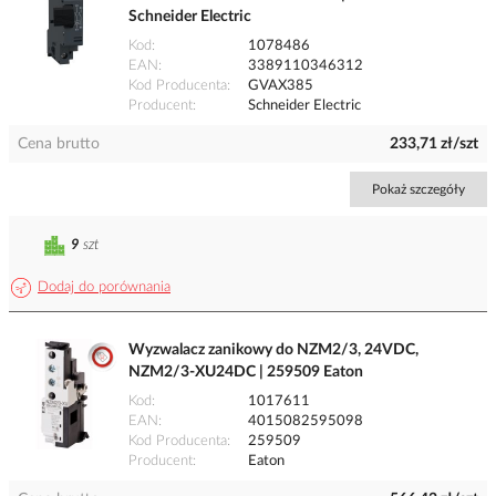
Schneider Electric
Kod
1078486
EAN
3389110346312
Kod Producenta
GVAX385
Producent
Schneider Electric
Cena brutto
233,71 zł/szt
Pokaż szczegóły
9
szt
Dodaj do porównania
Wyzwalacz zanikowy do NZM2/3, 24VDC,
NZM2/3-XU24DC | 259509 Eaton
Kod
1017611
EAN
4015082595098
Kod Producenta
259509
Producent
Eaton