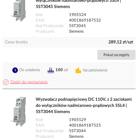
wyłączników nadmiarowo-prądowych 5SL4 |
5ST3045 Siemens
Kod
1905524
EAN
4001869187532
Kod Producenta
5ST3045
Producent
Siemens
Cena brutto
289,12 zł/szt
Pokaż szczegóły
Do ustalenia
100
szt
Na zamówienie
Dodaj do porównania
Wyzwalacz podnapięciowy DC 110V, z 2 zaciskami
do wyłączników nadmiarowo-prądowych 5SL4 |
5ST3044 Siemens
Kod
1905529
EAN
4001869187525
Kod Producenta
5ST3044
Producent
Siemens