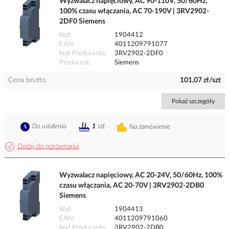
Wyzwalacz napięciowy, AC 90-110V, 50/60Hz,
100% czasu włączania, AC 70-190V | 3RV2902-
2DF0 Siemens
Kod
1904412
EAN
4011209791077
Kod Producenta
3RV2902-2DF0
Producent
Siemens
Cena brutto
101,07 zł/szt
Pokaż szczegóły
Do ustalenia
1
szt
Na zamówienie
Dodaj do porównania
Wyzwalacz napięciowy, AC 20-24V, 50/60Hz, 100%
czasu włączania, AC 20-70V | 3RV2902-2DB0
Siemens
Kod
1904413
EAN
4011209791060
Kod Producenta
3RV2902-2DB0