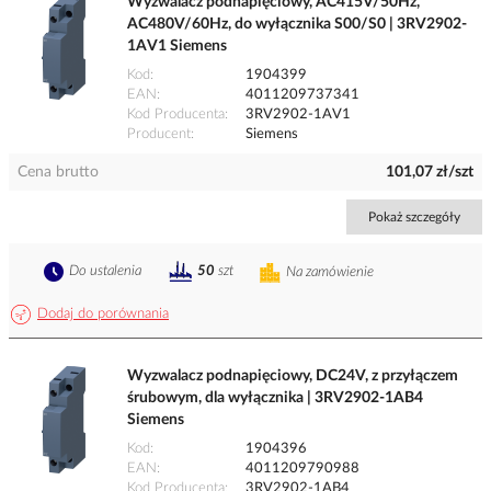
Wyzwalacz podnapięciowy, AC415V/50Hz,
AC480V/60Hz, do wyłącznika S00/S0 | 3RV2902-
1AV1 Siemens
Kod
1904399
EAN
4011209737341
Kod Producenta
3RV2902-1AV1
Producent
Siemens
Cena brutto
101,07 zł/szt
Pokaż szczegóły
Do ustalenia
50
szt
Na zamówienie
Dodaj do porównania
Wyzwalacz podnapięciowy, DC24V, z przyłączem
śrubowym, dla wyłącznika | 3RV2902-1AB4
Siemens
Kod
1904396
EAN
4011209790988
Kod Producenta
3RV2902-1AB4