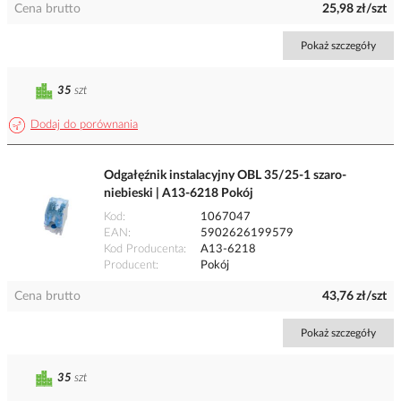
Cena brutto
25,98 zł/szt
Pokaż szczegóły
35
szt
Dodaj do porównania
Odgałęźnik instalacyjny OBL 35/25-1 szaro-
niebieski | A13-6218 Pokój
Kod
1067047
EAN
5902626199579
Kod Producenta
A13-6218
Producent
Pokój
Cena brutto
43,76 zł/szt
Pokaż szczegóły
35
szt