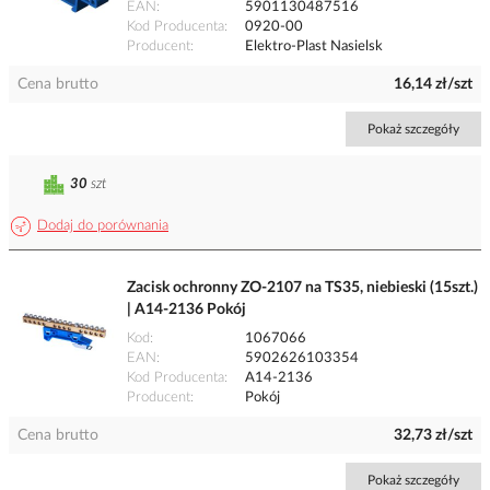
EAN
5901130487516
Kod Producenta
0920-00
Producent
Elektro-Plast Nasielsk
Cena brutto
16,14 zł/szt
Pokaż szczegóły
30
szt
Dodaj do porównania
Zacisk ochronny ZO-2107 na TS35, niebieski (15szt.)
| A14-2136 Pokój
Kod
1067066
EAN
5902626103354
Kod Producenta
A14-2136
Producent
Pokój
Cena brutto
32,73 zł/szt
Pokaż szczegóły