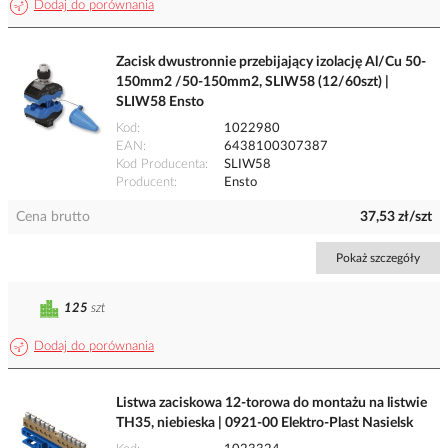
Dodaj do porównania
Zacisk dwustronnie przebijający izolację Al/Cu 50-
150mm2 /50-150mm2, SLIW58 (12/60szt) |
SLIW58 Ensto
Kod
1022980
EAN
6438100307387
Kod Producenta
SLIW58
Producent
Ensto
Cena brutto
37,53 zł/szt
Pokaż szczegóły
125
szt
Dodaj do porównania
Listwa zaciskowa 12-torowa do montażu na listwie
TH35, niebieska | 0921-00 Elektro-Plast Nasielsk