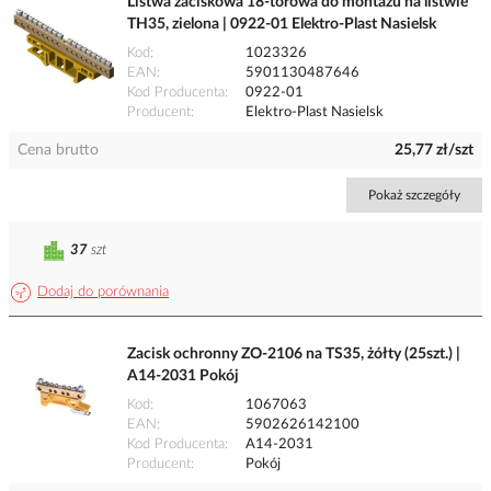
Listwa zaciskowa 18-torowa do montażu na listwie
TH35, zielona | 0922-01 Elektro-Plast Nasielsk
Kod
1023326
EAN
5901130487646
Kod Producenta
0922-01
Producent
Elektro-Plast Nasielsk
Cena brutto
25,77 zł/szt
Pokaż szczegóły
37
szt
Dodaj do porównania
Zacisk ochronny ZO-2106 na TS35, żółty (25szt.) |
A14-2031 Pokój
Kod
1067063
EAN
5902626142100
Kod Producenta
A14-2031
Producent
Pokój