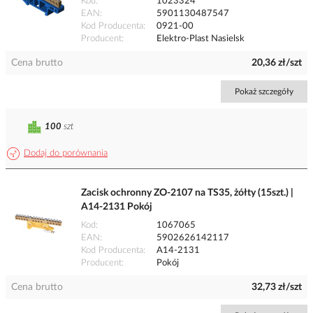
Kod
1023324
EAN
5901130487547
Kod Producenta
0921-00
Producent
Elektro-Plast Nasielsk
Cena brutto
20,36 zł/szt
Pokaż szczegóły
100
szt
Dodaj do porównania
Zacisk ochronny ZO-2107 na TS35, żółty (15szt.) |
A14-2131 Pokój
Kod
1067065
EAN
5902626142117
Kod Producenta
A14-2131
Producent
Pokój
Cena brutto
32,73 zł/szt