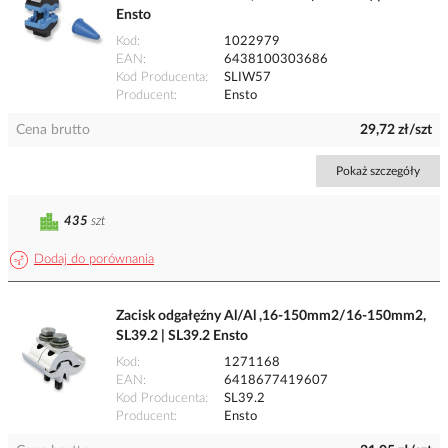
Ensto
Kod
1022979
EAN
6438100303686
Kod Producenta
SLIW57
Producent
Ensto
Cena brutto
29,72 zł/szt
Pokaż szczegóły
435
szt
Dodaj do porównania
Zacisk odgałęźny Al/Al ,16-150mm2/16-150mm2,
SL39.2 | SL39.2 Ensto
Kod
1271168
EAN
6418677419607
Kod Producenta
SL39.2
Producent
Ensto