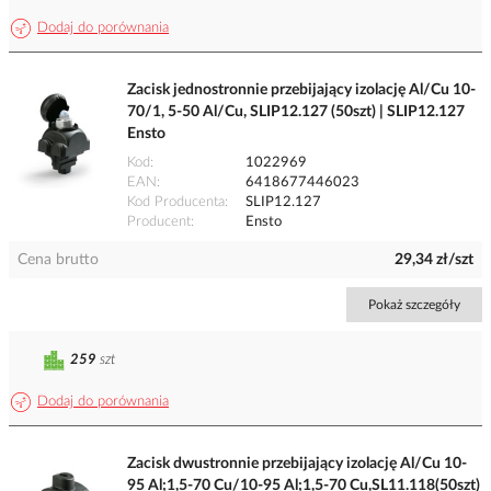
Dodaj do porównania
Zacisk jednostronnie przebijający izolację Al/Cu 10-
70/1, 5-50 Al/Cu, SLIP12.127 (50szt) | SLIP12.127
Ensto
Kod
1022969
EAN
6418677446023
Kod Producenta
SLIP12.127
Producent
Ensto
Cena brutto
29,34 zł/szt
Pokaż szczegóły
259
szt
Dodaj do porównania
Zacisk dwustronnie przebijający izolację Al/Cu 10-
95 Al;1,5-70 Cu/10-95 Al;1,5-70 Cu,SL11.118(50szt)