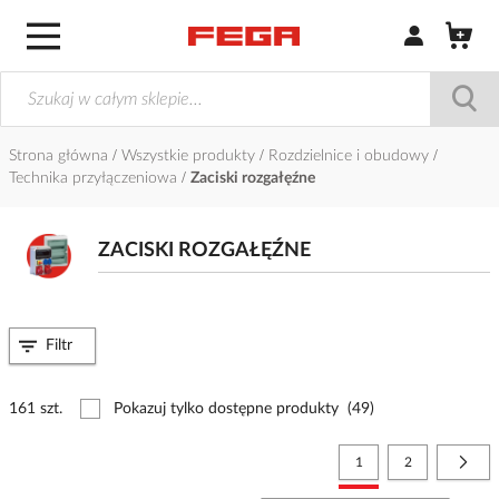
Zaloguj się / Z
Strona główna
Wszystkie produkty
Rozdzielnice i obudowy
Technika przyłączeniowa
Zaciski rozgałęźne
ZACISKI ROZGAŁĘŹNE
Filtr
161 szt.
Pokazuj tylko dostępne produkty
(49)
Strona
Aktualnie czytasz stronę
Strona
Stro
Nast
1
2