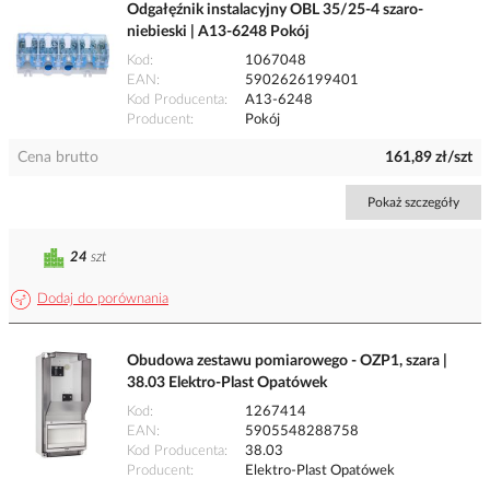
Odgałęźnik instalacyjny OBL 35/25-4 szaro-
niebieski | A13-6248 Pokój
Kod
1067048
EAN
5902626199401
Kod Producenta
A13-6248
Producent
Pokój
Cena brutto
161,89 zł/szt
Pokaż szczegóły
24
szt
Dodaj do porównania
Obudowa zestawu pomiarowego - OZP1, szara |
38.03 Elektro-Plast Opatówek
Kod
1267414
EAN
5905548288758
Kod Producenta
38.03
Producent
Elektro-Plast Opatówek