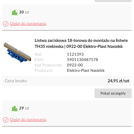
30
szt
Dodaj do porównania
Listwa zaciskowa 18-torowa do montażu na listwie
TH35 niebieska | 0922-00 Elektro-Plast Nasielsk
Kod
1121393
EAN
5901130487578
Kod Producenta
0922-00
Producent
Elektro-Plast Nasielsk
Cena brutto
24,91 zł/szt
Pokaż szczegóły
29
szt
Dodaj do porównania