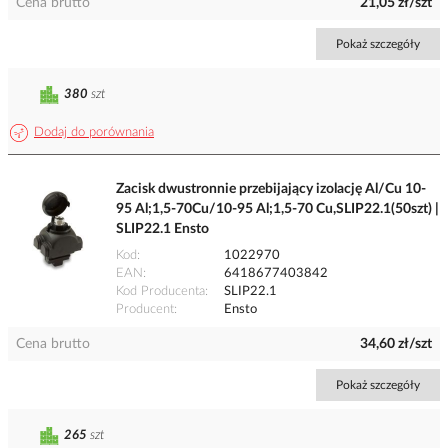
Cena brutto
21,05 zł/szt
Pokaż szczegóły
380
szt
Dodaj do porównania
Zacisk dwustronnie przebijający izolację Al/Cu 10-
95 Al;1,5-70Cu/10-95 Al;1,5-70 Cu,SLIP22.1(50szt) |
SLIP22.1 Ensto
Kod
1022970
EAN
6418677403842
Kod Producenta
SLIP22.1
Producent
Ensto
Cena brutto
34,60 zł/szt
Pokaż szczegóły
265
szt