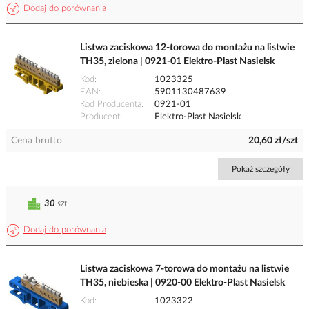
Dodaj do porównania
Listwa zaciskowa 12-torowa do montażu na listwie
TH35, zielona | 0921-01 Elektro-Plast Nasielsk
Kod
1023325
EAN
5901130487639
Kod Producenta
0921-01
Producent
Elektro-Plast Nasielsk
Cena brutto
20,60 zł/szt
Pokaż szczegóły
30
szt
Dodaj do porównania
Listwa zaciskowa 7-torowa do montażu na listwie
TH35, niebieska | 0920-00 Elektro-Plast Nasielsk
Kod
1023322