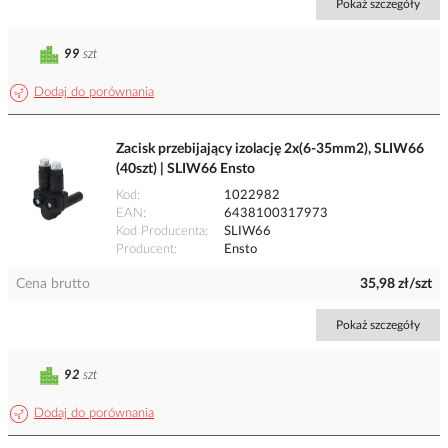
Pokaż szczegóły
99
szt
Dodaj do porównania
Zacisk przebijający izolację 2x(6-35mm2), SLIW66
(40szt) | SLIW66 Ensto
Kod
1022982
EAN
6438100317973
Kod Producenta
SLIW66
Producent
Ensto
Cena brutto
35,98 zł/szt
Pokaż szczegóły
92
szt
Dodaj do porównania