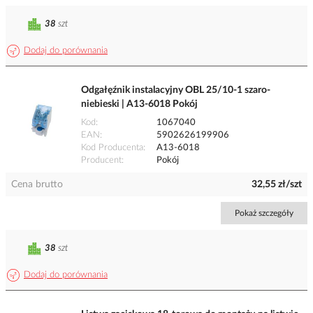
38
szt
Dodaj do porównania
Odgałęźnik instalacyjny OBL 25/10-1 szaro-
niebieski | A13-6018 Pokój
Kod
1067040
EAN
5902626199906
Kod Producenta
A13-6018
Producent
Pokój
Cena brutto
32,55 zł/szt
Pokaż szczegóły
38
szt
Dodaj do porównania