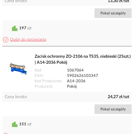
Cena brutto
13,30 zł/szt
Pokaż szczegóły
197
szt
Dodaj do porównania
Zacisk ochronny ZO-2106 na TS35, niebieski (25szt.)
| A14-2036 Pokój
Kod
1067064
EAN
5902626103347
Kod Producenta
A14-2036
Producent
Pokój
Cena brutto
24,27 zł/szt
Pokaż szczegóły
151
szt