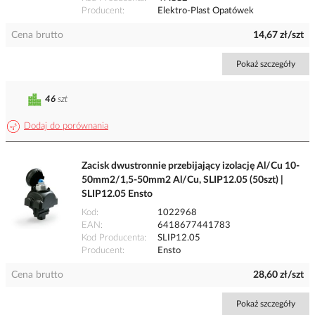
Producent
Elektro-Plast Opatówek
Cena brutto
14,67 zł/szt
Pokaż szczegóły
46
szt
Dodaj do porównania
Zacisk dwustronnie przebijający izolację Al/Cu 10-
50mm2/1,5-50mm2 Al/Cu, SLIP12.05 (50szt) |
SLIP12.05 Ensto
Kod
1022968
EAN
6418677441783
Kod Producenta
SLIP12.05
Producent
Ensto
Cena brutto
28,60 zł/szt
Pokaż szczegóły