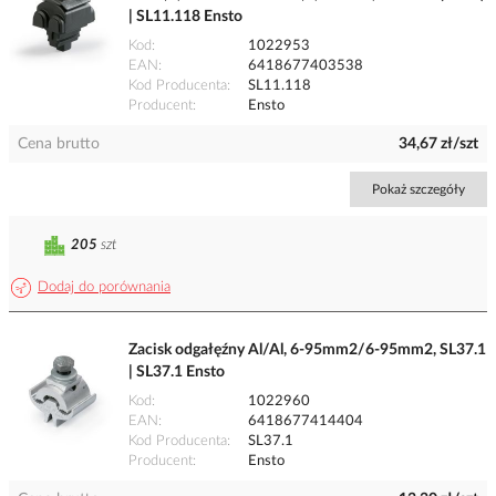
| SL11.118 Ensto
Kod
1022953
EAN
6418677403538
Kod Producenta
SL11.118
Producent
Ensto
Cena brutto
34,67 zł/szt
Pokaż szczegóły
205
szt
Dodaj do porównania
Zacisk odgałęźny Al/Al, 6-95mm2/6-95mm2, SL37.1
| SL37.1 Ensto
Kod
1022960
EAN
6418677414404
Kod Producenta
SL37.1
Producent
Ensto