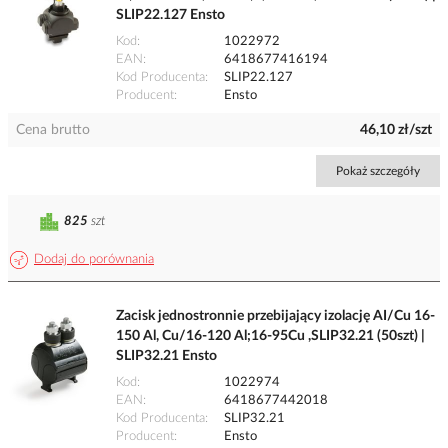
SLIP22.127 Ensto
Kod
1022972
EAN
6418677416194
Kod Producenta
SLIP22.127
Producent
Ensto
Cena brutto
46,10 zł/szt
Pokaż szczegóły
825
szt
Dodaj do porównania
Zacisk jednostronnie przebijający izolację AI/Cu 16-
150 Al, Cu/16-120 Al;16-95Cu ,SLIP32.21 (50szt) |
SLIP32.21 Ensto
Kod
1022974
EAN
6418677442018
Kod Producenta
SLIP32.21
Producent
Ensto