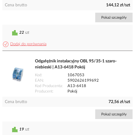
Cena brutto
144,12 zł/szt
Pokaż szczegóły
22
szt
Dodaj do porównania
Odgałęźnik instalacyjny OBL 95/35-1 szaro-
niebieski | A13-6418 Pokój
Kod
1067053
EAN
5902626199692
Kod Producenta
A13-6418
Producent
Pokój
Cena brutto
72,56 zł/szt
Pokaż szczegóły
19
szt