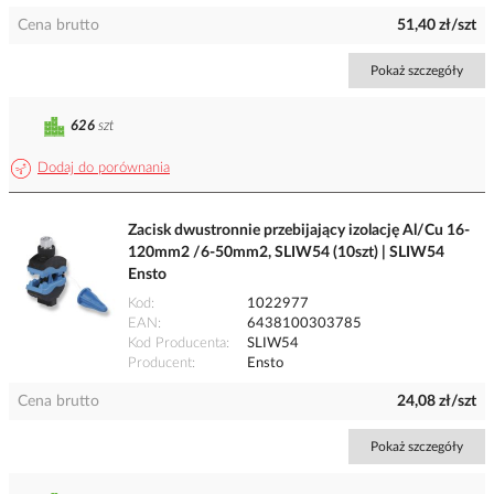
Cena brutto
51,40 zł/szt
Pokaż szczegóły
626
szt
Dodaj do porównania
Zacisk dwustronnie przebijający izolację Al/Cu 16-
120mm2 /6-50mm2, SLIW54 (10szt) | SLIW54
Ensto
Kod
1022977
EAN
6438100303785
Kod Producenta
SLIW54
Producent
Ensto
Cena brutto
24,08 zł/szt
Pokaż szczegóły