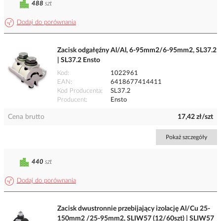
488
szt
Dodaj do porównania
Zacisk odgałęźny Al/Al, 6-95mm2/6-95mm2, SL37.2
| SL37.2 Ensto
Kod
1022961
EAN
6418677414411
Kod Producenta
SL37.2
Producent
Ensto
Cena brutto
17,42 zł/szt
Pokaż szczegóły
440
szt
Dodaj do porównania
Zacisk dwustronnie przebijający izolację Al/Cu 25-
150mm2 /25-95mm2, SLIW57 (12/60szt) | SLIW57