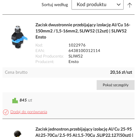
Sortuj według
Zacisk dwustronnie przebijający izolację Al/Cu 16-
150mm2 /1,5-16mm2, SLIW52 (12szt) | SLIW52
Ensto
Kod
1022976
EAN
6438100312114
Kod Producenta
SLIW52
Producent
Ensto
Cena brutto
20,16 zł/szt
Pokaż szczegóły
845
szt
Dodaj do porównania
Zacisk jednostron.przebijający izolację Al/Cu 25-95
Al;25-70Cu/2,5-95 Al;1,5-70Cu ,SLIP22.127(50szt) |