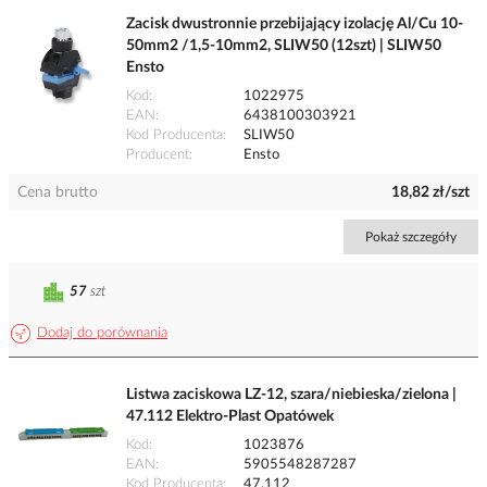
Zacisk dwustronnie przebijający izolację Al/Cu 10-
50mm2 /1,5-10mm2, SLIW50 (12szt) | SLIW50
Ensto
Kod
1022975
EAN
6438100303921
Kod Producenta
SLIW50
Producent
Ensto
Cena brutto
18,82 zł/szt
Pokaż szczegóły
57
szt
Dodaj do porównania
Listwa zaciskowa LZ-12, szara/niebieska/zielona |
47.112 Elektro-Plast Opatówek
Kod
1023876
EAN
5905548287287
Kod Producenta
47.112