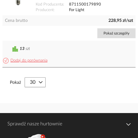
Kod Producenta
8711500179890
Producent
For Light
Cena brutto
228,95 zł/szt
Pokaż szczegóły
13
szt
Dodaj do porównania
Pokaż
Sprawdź nasze hurtownie