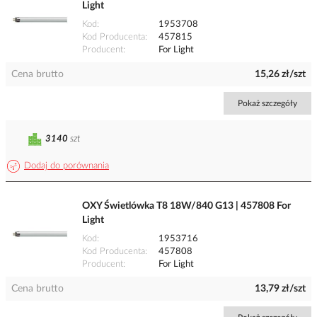
Light
Kod
1953708
Kod Producenta
457815
Producent
For Light
Cena brutto
15,26 zł/szt
Pokaż szczegóły
3140
szt
Dodaj do porównania
OXY Świetlówka T8 18W/840 G13 | 457808 For
Light
Kod
1953716
Kod Producenta
457808
Producent
For Light
Cena brutto
13,79 zł/szt