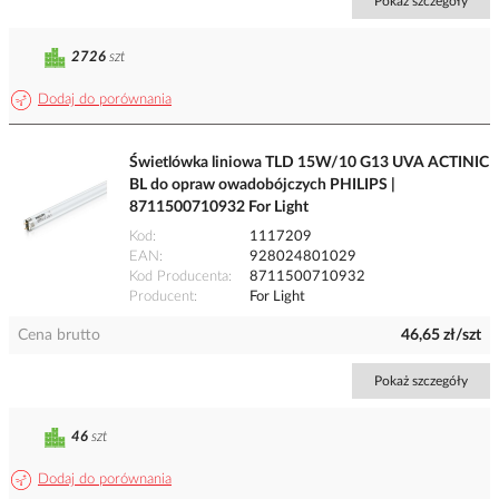
Pokaż szczegóły
2726
szt
Dodaj do porównania
Świetlówka liniowa TLD 15W/10 G13 UVA ACTINIC
BL do opraw owadobójczych PHILIPS |
8711500710932 For Light
Kod
1117209
EAN
928024801029
Kod Producenta
8711500710932
Producent
For Light
Cena brutto
46,65 zł/szt
Pokaż szczegóły
46
szt
Dodaj do porównania