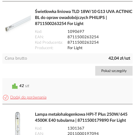
Świetlowka liniowa TLD 18W/10 G13 UVA ACTINIC
BL do opraw owadobójczych PHILIPS |
8711500263254 For Light
Kod
1090697
EAN
8711500263254
Kod Producenta
8711500263254
Producent
For Light
Cena brutto
42,04 zł/szt
Pokaż szczegóły
42
szt
Dodaj do porównania
Lampa metalohalogenkowa HPI-T Plus 250W/645
4500K E40 tubularna | 8711500179890 For Light
Kod
1301367
EAN
2011000197094