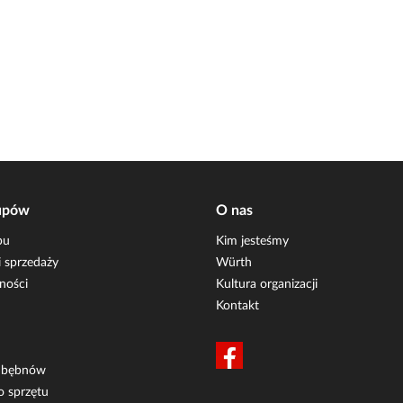
upów
O nas
pu
Kim jesteśmy
 sprzedaży
Würth
ności
Kultura organizacji
Kontakt
i bębnów
o sprzętu