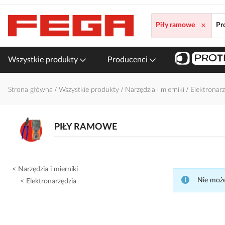
Przejdź
do
×
Piły ramowe
Pr
treści
Wszystkie produkty
Producenci
Strona główna
Wszystkie produkty
Narzędzia i mierniki
Elektronar
PIŁY RAMOWE
Narzędzia i mierniki
Nie może
Elektronarzędzia