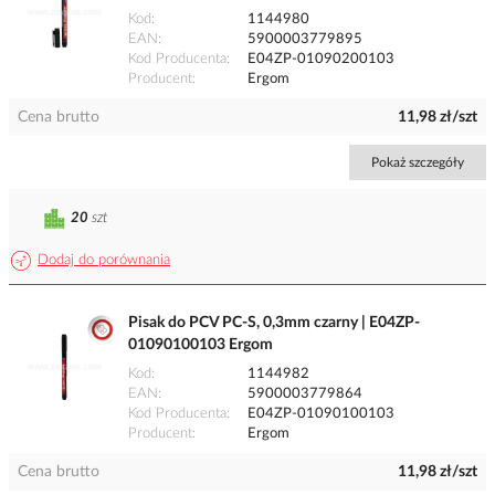
Kod
1144980
EAN
5900003779895
Kod Producenta
E04ZP-01090200103
Producent
Ergom
Cena brutto
11,98 zł/szt
Pokaż szczegóły
20
szt
Dodaj do porównania
Pisak do PCV PC-S, 0,3mm czarny | E04ZP-
01090100103 Ergom
Kod
1144982
EAN
5900003779864
Kod Producenta
E04ZP-01090100103
Producent
Ergom
Cena brutto
11,98 zł/szt