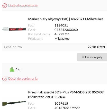
Dodaj do porównania
Marker biały olejowy (1szt) | 48223711 Milwaukee
Kod
1184051
EAN
045242363360
Kod Producenta
48223711
Producent
Milwaukee
Cena brutto
22,18 zł/szt
Pokaż szczegóły
6
szt
Dodaj do porównania
Przecinak szeroki SDS-Plus PSM-SDS 250 052409 |
05101992 PROTEC.class
Kod
1069615
EAN
4016705119929