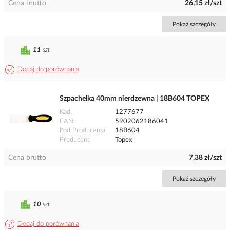
Cena brutto
26,15 zł/szt
Pokaż szczegóły
11
szt
Dodaj do porównania
Szpachelka 40mm nierdzewna | 18B604 TOPEX
Kod
1277677
EAN
5902062186041
Kod Producenta
18B604
Producent
Topex
Cena brutto
7,38 zł/szt
Pokaż szczegóły
10
szt
Dodaj do porównania