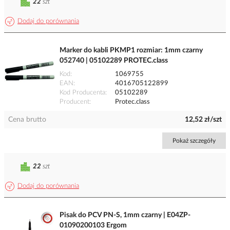
22
szt
Dodaj do porównania
Marker do kabli PKMP1 rozmiar: 1mm czarny
052740 | 05102289 PROTEC.class
Kod
1069755
EAN
4016705122899
Kod Producenta
05102289
Producent
Protec.class
Cena brutto
12,52 zł/szt
Pokaż szczegóły
22
szt
Dodaj do porównania
Pisak do PCV PN-S, 1mm czarny | E04ZP-
01090200103 Ergom