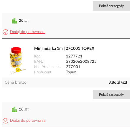
Pokaż szczegóły
20
szt
Dodaj do porównania
Mini miarka 1m | 27C001 TOPEX
Kod
1277721
EAN
5902062008725
Kod Producenta
27C001
Producent
Topex
Cena brutto
3,86 zł/szt
Pokaż szczegóły
18
szt
Dodaj do porównania