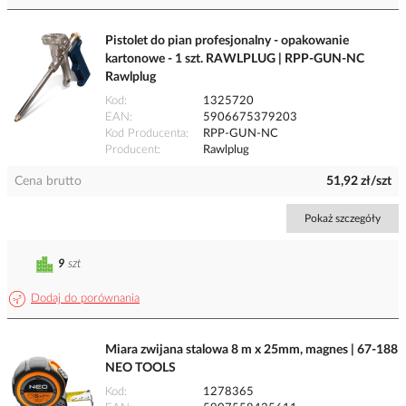
Pistolet do pian profesjonalny - opakowanie
kartonowe - 1 szt. RAWLPLUG | RPP-GUN-NC
Rawlplug
Kod
1325720
EAN
5906675379203
Kod Producenta
RPP-GUN-NC
Producent
Rawlplug
Cena brutto
51,92 zł/szt
Pokaż szczegóły
9
szt
Dodaj do porównania
Miara zwijana stalowa 8 m x 25mm, magnes | 67-188
NEO TOOLS
Kod
1278365