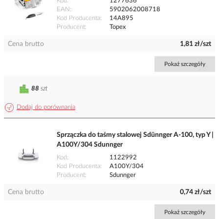
Kod
1277636
EAN
5902062008718
Kod Producenta
14A895
Producent
Topex
Cena brutto
1,81 zł/szt
Pokaż szczegóły
88
szt
Dodaj do porównania
Sprzączka do taśmy stalowej Sdünnger A-100, typ Y |
A100Y/304 Sdunnger
Kod
1122992
Kod Producenta
A100Y/304
Producent
Sdunnger
Cena brutto
0,74 zł/szt
Pokaż szczegóły