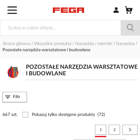
Zaloguj się / Z
Strona główna
Wszystkie produkty
Narzędzia i mierniki
Narzędzia
Pozostałe narzędzia warsztatowe i budowlane
POZOSTAŁE NARZĘDZIA WARSZTATOWE
I BUDOWLANE
Filtr
667 szt.
Pokazuj tylko dostępne produkty
(72)
Strona
Aktualnie czytasz stronę
Strona
Stro
Nast
1
2