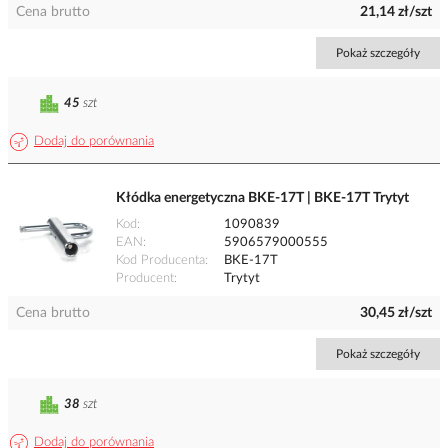
Cena brutto
21,14 zł/szt
Pokaż szczegóły
45
szt
Dodaj do porównania
Kłódka energetyczna BKE-17T | BKE-17T Trytyt
Kod
1090839
EAN
5906579000555
Kod Producenta
BKE-17T
Producent
Trytyt
Cena brutto
30,45 zł/szt
Pokaż szczegóły
38
szt
Dodaj do porównania