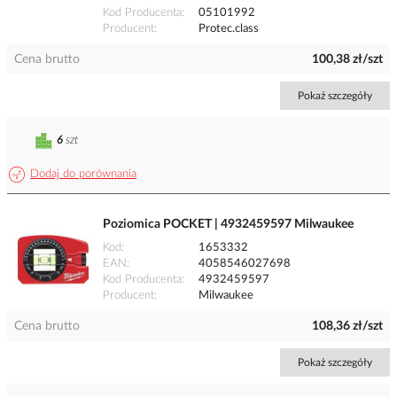
Kod Producenta
05101992
Producent
Protec.class
Cena brutto
100,38 zł/szt
Pokaż szczegóły
6
szt
Dodaj do porównania
Poziomica POCKET | 4932459597 Milwaukee
Kod
1653332
EAN
4058546027698
Kod Producenta
4932459597
Producent
Milwaukee
Cena brutto
108,36 zł/szt
Pokaż szczegóły