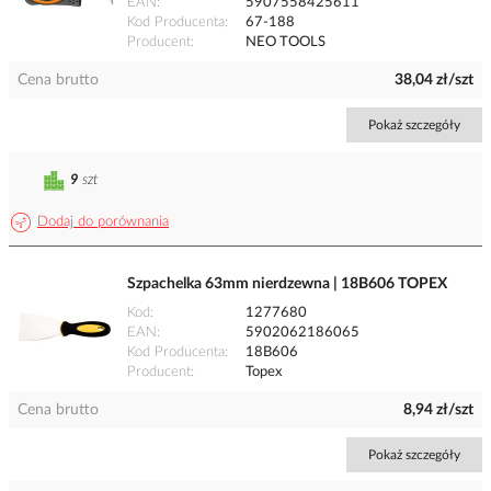
EAN
5907558425611
Kod Producenta
67-188
Producent
NEO TOOLS
Cena brutto
38,04 zł/szt
Pokaż szczegóły
9
szt
Dodaj do porównania
Szpachelka 63mm nierdzewna | 18B606 TOPEX
Kod
1277680
EAN
5902062186065
Kod Producenta
18B606
Producent
Topex
Cena brutto
8,94 zł/szt
Pokaż szczegóły