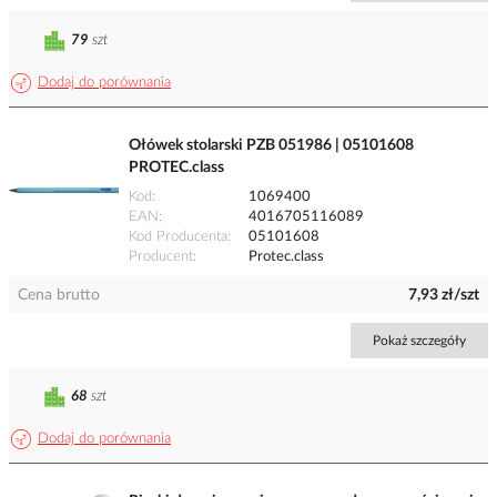
79
szt
Dodaj do porównania
Ołówek stolarski PZB 051986 | 05101608
PROTEC.class
Kod
1069400
EAN
4016705116089
Kod Producenta
05101608
Producent
Protec.class
Cena brutto
7,93 zł/szt
Pokaż szczegóły
68
szt
Dodaj do porównania