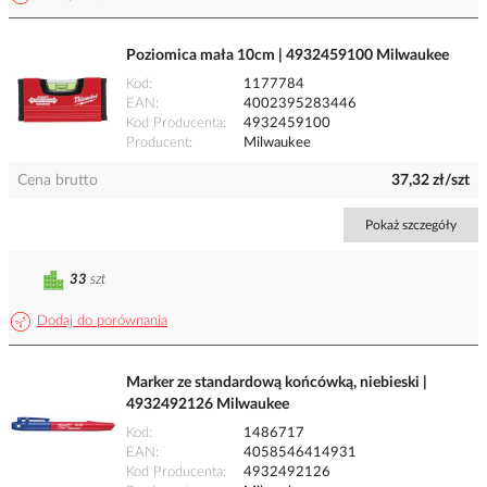
Poziomica mała 10cm | 4932459100 Milwaukee
Kod
1177784
EAN
4002395283446
Kod Producenta
4932459100
Producent
Milwaukee
Cena brutto
37,32 zł/szt
Pokaż szczegóły
33
szt
Dodaj do porównania
Marker ze standardową końcówką, niebieski |
4932492126 Milwaukee
Kod
1486717
EAN
4058546414931
Kod Producenta
4932492126