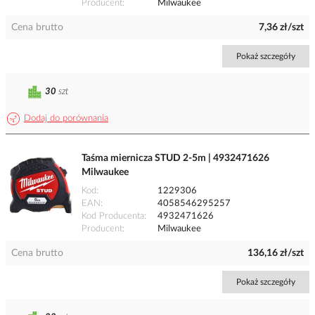
Producent
Milwaukee
Cena brutto
7,36 zł/szt
Pokaż szczegóły
30
szt
Dodaj do porównania
Taśma miernicza STUD 2-5m | 4932471626
Milwaukee
Kod
1229306
EAN
4058546295257
Kod Producenta
4932471626
Producent
Milwaukee
Cena brutto
136,16 zł/szt
Pokaż szczegóły