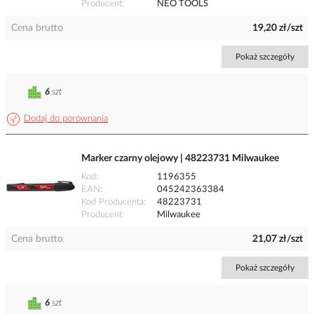
Producent
NEO TOOLS
Cena brutto
19,20 zł/szt
Pokaż szczegóły
6
szt
Dodaj do porównania
Marker czarny olejowy | 48223731 Milwaukee
Kod
1196355
EAN
045242363384
Kod Producenta
48223731
Producent
Milwaukee
Cena brutto
21,07 zł/szt
Pokaż szczegóły
6
szt