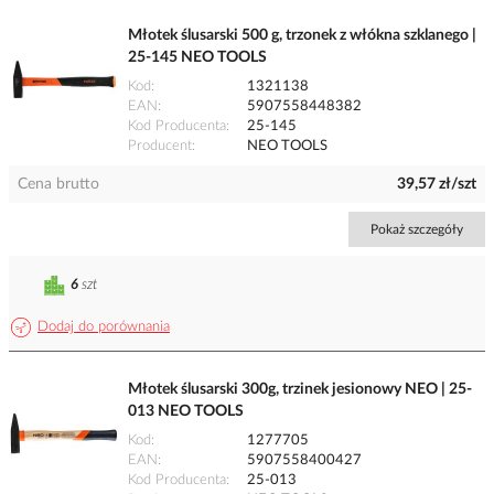
Młotek ślusarski 500 g, trzonek z włókna szklanego |
25-145 NEO TOOLS
Kod
1321138
EAN
5907558448382
Kod Producenta
25-145
Producent
NEO TOOLS
Cena brutto
39,57 zł/szt
Pokaż szczegóły
6
szt
Dodaj do porównania
Młotek ślusarski 300g, trzinek jesionowy NEO | 25-
013 NEO TOOLS
Kod
1277705
EAN
5907558400427
Kod Producenta
25-013