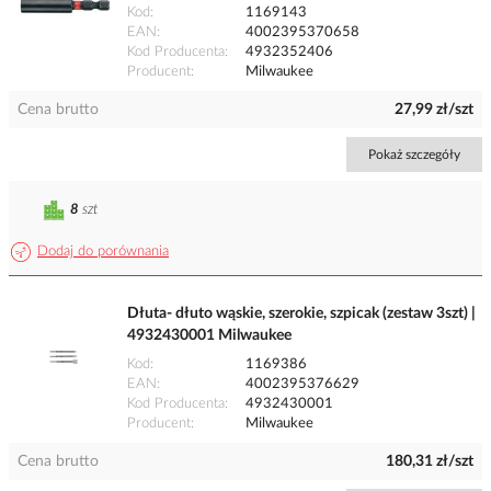
Kod
1169143
EAN
4002395370658
Kod Producenta
4932352406
Producent
Milwaukee
Cena brutto
27,99 zł/szt
Pokaż szczegóły
8
szt
Dodaj do porównania
Dłuta- dłuto wąskie, szerokie, szpicak (zestaw 3szt) |
4932430001 Milwaukee
Kod
1169386
EAN
4002395376629
Kod Producenta
4932430001
Producent
Milwaukee
Cena brutto
180,31 zł/szt