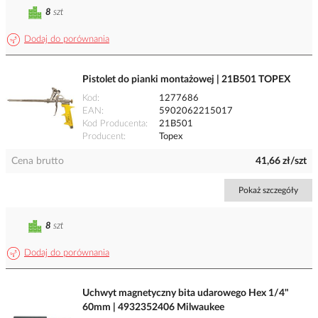
8
szt
Dodaj do porównania
Pistolet do pianki montażowej | 21B501 TOPEX
Kod
1277686
EAN
5902062215017
Kod Producenta
21B501
Producent
Topex
Cena brutto
41,66 zł/szt
Pokaż szczegóły
8
szt
Dodaj do porównania
Uchwyt magnetyczny bita udarowego Hex 1/4"
60mm | 4932352406 Milwaukee