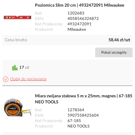
Poziomica Slim 20 cm | 4932472091 Milwaukee
Kod
1202683
EAN
4058546324872
Kod Producenta
4932472091
Producent
Milwaukee
Cena brutto
58,46 zł/szt
Pokaż szczegóły
17
szt
Dodaj do porównania
Miara zwijana stalowa 5 m x 25mm, magnes | 67-185
NEO TOOLS
Kod
1278364
EAN
5907558425604
Kod Producenta
67-185
Producent
NEO TOOLS