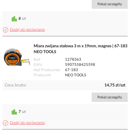
Pokaż szczegóły
8
szt
Dodaj do porównania
Miara zwijana stalowa 3 m x 19mm, magnes | 67-183
NEO TOOLS
Kod
1278363
EAN
5907558425598
Kod Producenta
67-183
Producent
NEO TOOLS
Cena brutto
14,75 zł/szt
Pokaż szczegóły
7
szt
Dodaj do porównania