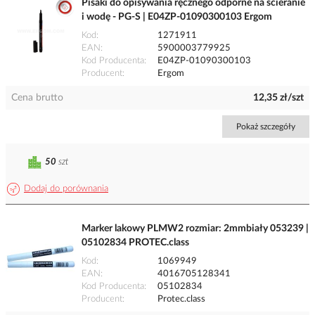
Pisaki do opisywania ręcznego odporne na ścieranie
i wodę - PG-S | E04ZP-01090300103 Ergom
Kod
1271911
EAN
5900003779925
Kod Producenta
E04ZP-01090300103
Producent
Ergom
Cena brutto
12,35 zł/szt
Pokaż szczegóły
50
szt
Dodaj do porównania
Marker lakowy PLMW2 rozmiar: 2mmbiały 053239 |
05102834 PROTEC.class
Kod
1069949
EAN
4016705128341
Kod Producenta
05102834
Producent
Protec.class