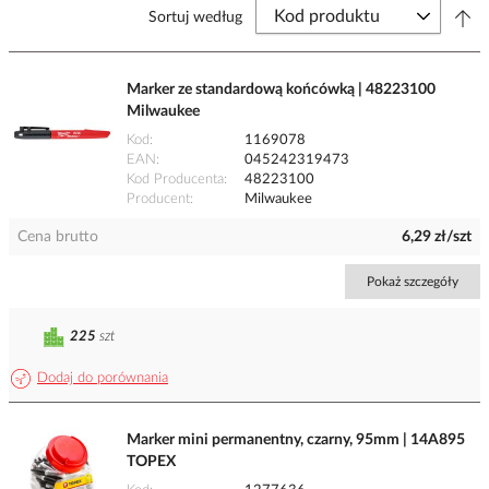
Sortuj według
Marker ze standardową końcówką | 48223100
Milwaukee
Kod
1169078
EAN
045242319473
Kod Producenta
48223100
Producent
Milwaukee
Cena brutto
6,29 zł/szt
Pokaż szczegóły
225
szt
Dodaj do porównania
Marker mini permanentny, czarny, 95mm | 14A895
TOPEX