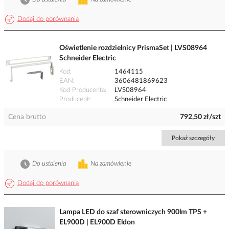
Dodaj do porównania
Oświetlenie rozdzielnicy PrismaSet | LVS08964
Schneider Electric
Kod
1464115
EAN
3606481869623
Kod Producenta
LVS08964
Producent
Schneider Electric
Cena brutto
792,50 zł/szt
Pokaż szczegóły
Do ustalenia
Na zamówienie
Dodaj do porównania
Lampa LED do szaf sterowniczych 900lm TPS +
EL900D | EL900D Eldon