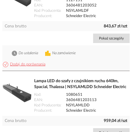
Kod
1127151
EAN
3606481203052
Kod Producenta
NSYLAMLDF
Producent
Schneider Electric
Cena brutto
843,67 zł/szt
Pokaż szczegóły
Do ustalenia
Na zamówienie
Dodaj do porównania
Lampa LED do szafy z czujnikiem ruchu 640lm,
Spacial, Thalassa | NSYLAMLDD Schneider Electric
Kod
1080651
EAN
3606481203113
Kod Producenta
NSYLAMLDD
Producent
Schneider Electric
Cena brutto
959,04 zł/szt