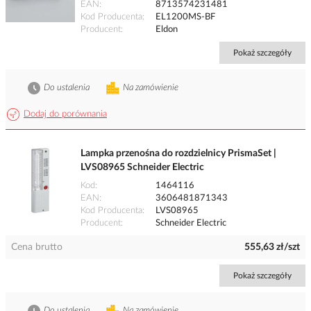
EAN
8713574231481
Kod Producenta
EL1200MS-BF
Producent
Eldon
Pokaż szczegóły
Do ustalenia
Na zamówienie
Dodaj do porównania
Lampka przenośna do rozdzielnicy PrismaSet |
LVS08965 Schneider Electric
Kod
1464116
EAN
3606481871343
Kod Producenta
LVS08965
Producent
Schneider Electric
Cena brutto
555,63 zł/szt
Pokaż szczegóły
Do ustalenia
Na zamówienie