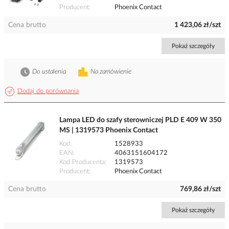
Producent
Phoenix Contact
Cena brutto
1 423,06 zł/szt
Pokaż szczegóły
Do ustalenia
Na zamówienie
Dodaj do porównania
Lampa LED do szafy sterowniczej PLD E 409 W 350
MS | 1319573 Phoenix Contact
Kod
1528933
EAN
4063151604172
Kod Producenta
1319573
Producent
Phoenix Contact
Cena brutto
769,86 zł/szt
Pokaż szczegóły