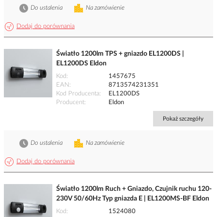
Do ustalenia
Na zamówienie
Dodaj do porównania
Światło 1200lm TPS + gniazdo EL1200DS |
EL1200DS Eldon
Kod
1457675
EAN
8713574231351
Kod Producenta
EL1200DS
Producent
Eldon
Pokaż szczegóły
Do ustalenia
Na zamówienie
Dodaj do porównania
Światło 1200lm Ruch + Gniazdo, Czujnik ruchu 120-
230V 50/60Hz Typ gniazda E | EL1200MS-BF Eldon
Kod
1524080