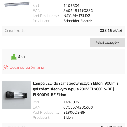
Kod
1109304
EAN
3606481190383
Kod Producenta
NSYLAMT5LD2
Producent
Schneider Electric
Cena brutto
333,15 zł/szt
Pokaż szczegóły
5
szt
Dodaj do porównania
Lampa LED do szaf sterowniczych Eldoni 900lm z
gniazdem sieciwym typu e 230V EL900DS-BF |
EL900DS-BF Eldon
Kod
1436002
EAN
8713574231603
Kod Producenta
EL900DS-BF
Producent
Eldon