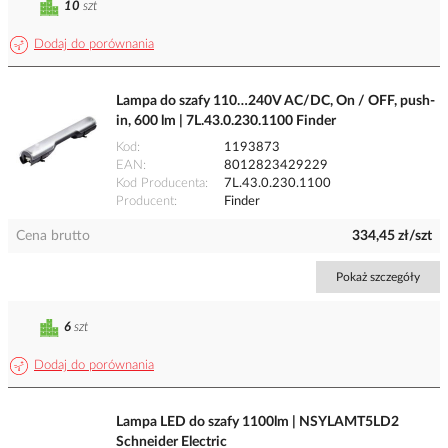
10
szt
Dodaj do porównania
Lampa do szafy 110…240V AC/DC, On / OFF, push-
in, 600 lm | 7L.43.0.230.1100 Finder
Kod
1193873
EAN
8012823429229
Kod Producenta
7L.43.0.230.1100
Producent
Finder
Cena brutto
334,45 zł/szt
Pokaż szczegóły
6
szt
Dodaj do porównania
Lampa LED do szafy 1100lm | NSYLAMT5LD2
Schneider Electric