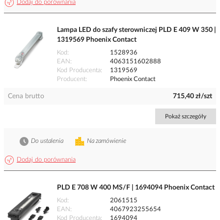
Dodaj do porównania
Lampa LED do szafy sterowniczej PLD E 409 W 350 |
1319569 Phoenix Contact
Kod
1528936
EAN
4063151602888
Kod Producenta
1319569
Producent
Phoenix Contact
Cena brutto
715,40 zł/szt
Pokaż szczegóły
Do ustalenia
Na zamówienie
Dodaj do porównania
PLD E 708 W 400 MS/F | 1694094 Phoenix Contact
Kod
2061515
EAN
4067923255654
Kod Producenta
1694094