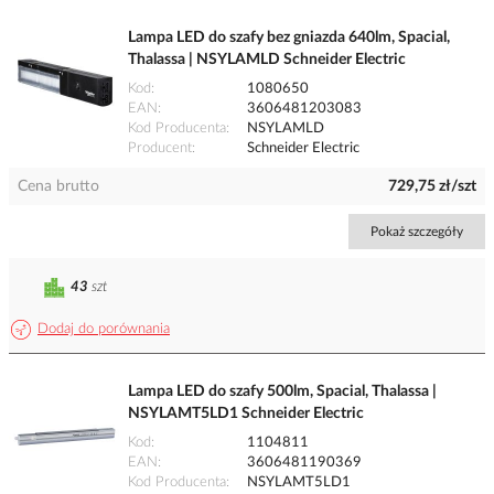
Lampa LED do szafy bez gniazda 640lm, Spacial,
Thalassa | NSYLAMLD Schneider Electric
Kod
1080650
EAN
3606481203083
Kod Producenta
NSYLAMLD
Producent
Schneider Electric
Cena brutto
729,75 zł/szt
Pokaż szczegóły
43
szt
Dodaj do porównania
Lampa LED do szafy 500lm, Spacial, Thalassa |
NSYLAMT5LD1 Schneider Electric
Kod
1104811
EAN
3606481190369
Kod Producenta
NSYLAMT5LD1