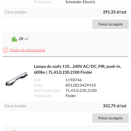
Producent
Schneider Electric
Cena brutto
291,33 zł/szt
Pokaż szczegóły
20
szt
Dodaj do porównania
Lampa do szafy 110…240V AC/DC, PIR, push-in,
600lm | 7L.43.0.230.2100 Finder
Kod
1198746
EAN
8012823429410
Kod Producenta
7L.43.0.230.2100
Producent
Finder
Cena brutto
352,79 zł/szt
Pokaż szczegóły