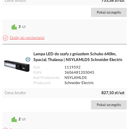
Cena brutto
755,38 zł/szt
Pokaż szczegóły
3
szt
Dodaj do porównania
Lampa LED do szafy z gniazdem Schuko 640lm,
Spacial, Thalassa | NSYLAMLDS Schneider Electric
Kod
1119592
EAN
3606481203045
Kod Producenta
NSYLAMLDS
Producent
Schneider Electric
Cena brutto
827,10 zł/szt
Pokaż szczegóły
2
szt