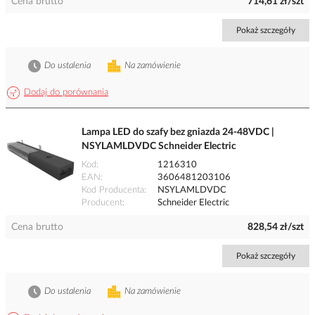
Cena brutto
714,61 zł/szt
Pokaż szczegóły
Do ustalenia
Na zamówienie
Dodaj do porównania
Lampa LED do szafy bez gniazda 24-48VDC |
NSYLAMLDVDC Schneider Electric
Kod
1216310
EAN
3606481203106
Kod Producenta
NSYLAMLDVDC
Producent
Schneider Electric
Cena brutto
828,54 zł/szt
Pokaż szczegóły
Do ustalenia
Na zamówienie