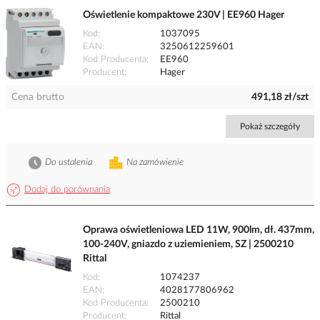
Oświetlenie kompaktowe 230V | EE960 Hager
Kod
1037095
EAN
3250612259601
Kod Producenta
EE960
Producent
Hager
Cena brutto
491,18 zł/szt
Pokaż szczegóły
Do ustalenia
Na zamówienie
Dodaj do porównania
Oprawa oświetleniowa LED 11W, 900lm, dł. 437mm,
100-240V, gniazdo z uziemieniem, SZ | 2500210
Rittal
Kod
1074237
EAN
4028177806962
Kod Producenta
2500210
Producent
Rittal