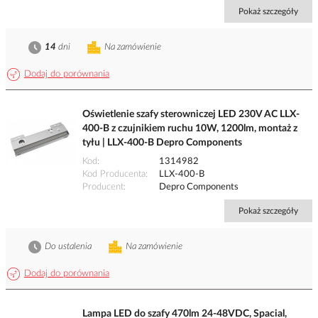
Pokaż szczegóły
14
dni
Na zamówienie
Dodaj do porównania
Oświetlenie szafy sterowniczej LED 230V AC LLX-
400-B z czujnikiem ruchu 10W, 1200lm, montaż z
tyłu | LLX-400-B Depro Components
Kod
1314982
Kod Producenta
LLX-400-B
Producent
Depro Components
Pokaż szczegóły
Do ustalenia
Na zamówienie
Dodaj do porównania
Lampa LED do szafy 470lm 24-48VDC, Spacial,