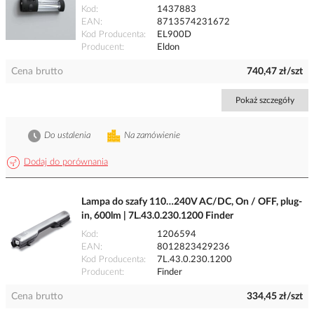
Kod
1437883
EAN
8713574231672
Kod Producenta
EL900D
Producent
Eldon
Cena brutto
740,47 zł/szt
Pokaż szczegóły
Do ustalenia
Na zamówienie
Dodaj do porównania
Lampa do szafy 110…240V AC/DC, On / OFF, plug-
in, 600lm | 7L.43.0.230.1200 Finder
Kod
1206594
EAN
8012823429236
Kod Producenta
7L.43.0.230.1200
Producent
Finder
Cena brutto
334,45 zł/szt