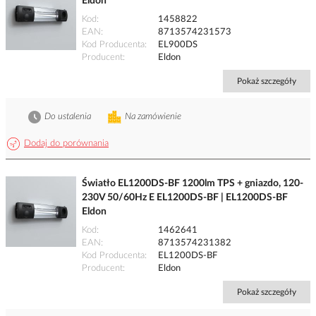
Eldon
Kod
1458822
EAN
8713574231573
Kod Producenta
EL900DS
Producent
Eldon
Pokaż szczegóły
Do ustalenia
Na zamówienie
Dodaj do porównania
Światło EL1200DS-BF 1200lm TPS + gniazdo, 120-
230V 50/60Hz E EL1200DS-BF | EL1200DS-BF
Eldon
Kod
1462641
EAN
8713574231382
Kod Producenta
EL1200DS-BF
Producent
Eldon
Pokaż szczegóły