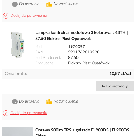
Do ustalenia
Na zamówienie
Dodaj do porównania
Lampka kontrolna modułowa 3 kolorowa LK3TH |
87.50 Elektro-Plast Opatówek
Kod
1970097
EAN
5901769019928
Kod Producenta
87.50
Producent
Elektro-Plast Opatówek
Cena brutto
10,87 zł/szt
Pokaż szczegóły
Do ustalenia
Na zamówienie
Dodaj do porównania
Oprawa 900lm TPS + gniazdo EL900DS | EL900DS