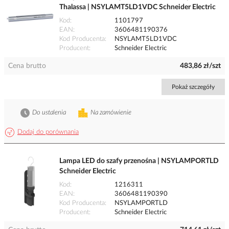
Thalassa | NSYLAMT5LD1VDC Schneider Electric
Kod
1101797
EAN
3606481190376
Kod Producenta
NSYLAMT5LD1VDC
Producent
Schneider Electric
Cena brutto
483,86 zł/szt
Pokaż szczegóły
Do ustalenia
Na zamówienie
Dodaj do porównania
Lampa LED do szafy przenośna | NSYLAMPORTLD
Schneider Electric
Kod
1216311
EAN
3606481190390
Kod Producenta
NSYLAMPORTLD
Producent
Schneider Electric