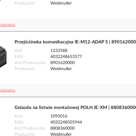
Producent
Weidmuller
równania
Przejściówka komunikacyjna IE-M12-ADAP S | 890162000
Kod
1233588
EAN
4032248653577
Kod Producenta
8901620000
Producent
Weidmuller
równania
Gniazdo na listwie montażowej POLH IE-XM | 880836000
Kod
1095016
EAN
4032248505944
Kod Producenta
8808360000
Producent
Weidmuller