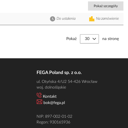
Pokaż szczegóły
Do ustalenia
Na zamówienie
Pokaż
na stronę
FEGA Poland sp. z o.o.
ul. Otyńska 4/U2 54-426 Wrocław
woj. dolnośląskie
Kontakt
bok@fega.pl
NIP: 897-002-01-02
Regon: 930165936