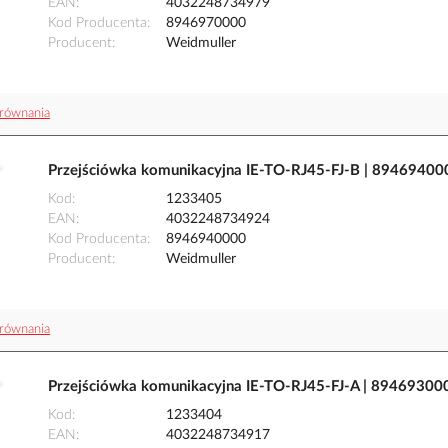
EAN
4032248734979
Kod Producenta
8946970000
Producent
Weidmuller
równania
Przejściówka komunikacyjna IE-TO-RJ45-FJ-B | 89469400
Kod
1233405
EAN
4032248734924
Kod Producenta
8946940000
Producent
Weidmuller
równania
Przejściówka komunikacyjna IE-TO-RJ45-FJ-A | 89469300
Kod
1233404
EAN
4032248734917