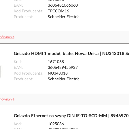
EAN
3606481066060
Kod Producenta
TPCCOM16
Producent
Schneider Electric
równania
Gniazdo HDMI 1 moduł, białe, Nowa Unica | NU343018 Sch
Kod
1671068
EAN
3606489455927
Kod Producenta
NU343018
Producent
Schneider Electric
równania
Gniazdo Ethernet na szynę DIN IE-TO-SCD-MM | 894697
Kod
1095036