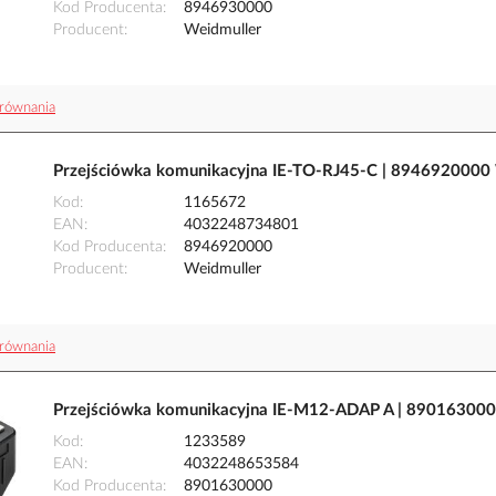
Kod Producenta
8946930000
Producent
Weidmuller
równania
Przejściówka komunikacyjna IE-TO-RJ45-C | 8946920000
Kod
1165672
EAN
4032248734801
Kod Producenta
8946920000
Producent
Weidmuller
równania
Przejściówka komunikacyjna IE-M12-ADAP A | 890163000
Kod
1233589
EAN
4032248653584
Kod Producenta
8901630000