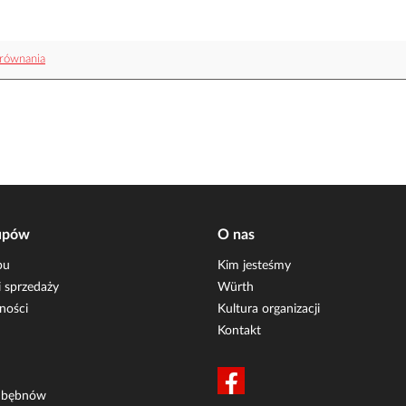
równania
upów
O nas
pu
Kim jesteśmy
 sprzedaży
Würth
ności
Kultura organizacji
Kontakt
i bębnów