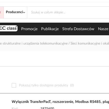
×
acyjne
Producenci
Promocje
Publikacje
Strefa Dostawców
Nasze 
e strukturalne i urządzenia telekomunikacyjne
Sieci komunikacyjne i ok
Pokazuj tylko dostępne produkty
(0)
Wyłącznik TransferPacT, rozszerzenie, Modbus RS485, plu
Kod
1875600