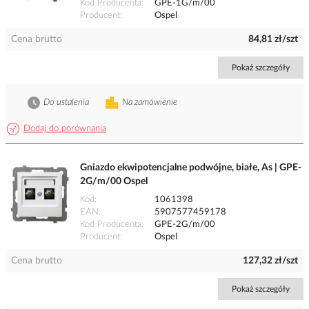
Kod Producenta
GPE-1G/m/00
Producent
Ospel
Cena brutto
84,81 zł/szt
Pokaż szczegóły
Do ustalenia
Na zamówienie
Dodaj do porównania
Gniazdo ekwipotencjalne podwójne, białe, As | GPE-
2G/m/00 Ospel
Kod
1061398
EAN
5907577459178
Kod Producenta
GPE-2G/m/00
Producent
Ospel
Cena brutto
127,32 zł/szt
Pokaż szczegóły