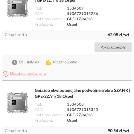
| GPE-1Z/m/18 Ospel
Kod
1534509
EAN
5906729015286
Kod Producenta
GPE-1Z/m/18
Producent
Ospel
Cena brutto
62,08 zł/szt
Pokaż szczegóły
Do ustalenia
Na zamówienie
Dodaj do porównania
Gniazdo ekwipotencjalne podwójne srebro SZAFIR |
GPE-2Z/m/18 Ospel
Kod
1534508
EAN
5906729015323
Kod Producenta
GPE-2Z/m/18
Producent
Ospel
Cena brutto
90,54 zł/szt