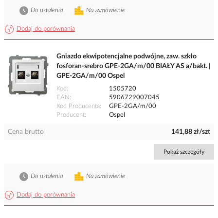
Do ustalenia
Na zamówienie
Dodaj do porównania
Gniazdo ekwipotencjalne podwójne, zaw. szkło
fosforan-srebro GPE-2GA/m/00 BIAŁY AS a/bakt. |
GPE-2GA/m/00 Ospel
Kod
1505720
EAN
5906729007045
Kod Producenta
GPE-2GA/m/00
Producent
Ospel
Cena brutto
141,88 zł/szt
Pokaż szczegóły
Do ustalenia
Na zamówienie
Dodaj do porównania