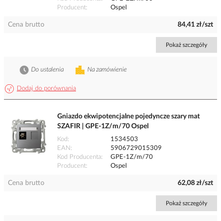
Producent
Ospel
Cena brutto
84,41 zł/szt
Pokaż szczegóły
Do ustalenia
Na zamówienie
Dodaj do porównania
Gniazdo ekwipotencjalne pojedyncze szary mat
SZAFIR | GPE-1Z/m/70 Ospel
Kod
1534503
EAN
5906729015309
Kod Producenta
GPE-1Z/m/70
Producent
Ospel
Cena brutto
62,08 zł/szt
Pokaż szczegóły