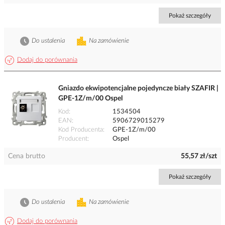
Pokaż szczegóły
Do ustalenia
Na zamówienie
Dodaj do porównania
Gniazdo ekwipotencjalne pojedyncze biały SZAFIR |
GPE-1Z/m/00 Ospel
Kod
1534504
EAN
5906729015279
Kod Producenta
GPE-1Z/m/00
Producent
Ospel
Cena brutto
55,57 zł/szt
Pokaż szczegóły
Do ustalenia
Na zamówienie
Dodaj do porównania