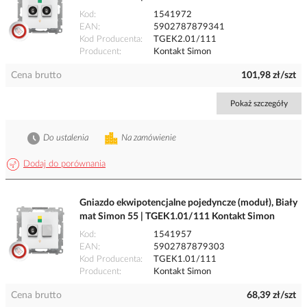
Kod
1541972
EAN
5902787879341
Kod Producenta
TGEK2.01/111
Producent
Kontakt Simon
Cena brutto
101,98 zł/szt
Pokaż szczegóły
Do ustalenia
Na zamówienie
Dodaj do porównania
Gniazdo ekwipotencjalne pojedyncze (moduł), Biały
mat Simon 55 | TGEK1.01/111 Kontakt Simon
Kod
1541957
EAN
5902787879303
Kod Producenta
TGEK1.01/111
Producent
Kontakt Simon
Cena brutto
68,39 zł/szt