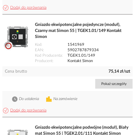
Dodaj do porównania
Gniazdo ekwipotencjalne pojedyncze (moduł),
Czarny mat Simon 55 | TGEK1.01/149 Kontakt
Simon
Kod
1541969
EAN
5902787879334
Kod Producenta
TGEK1.01/149
Producent
Kontakt Simon
Cena brutto
75,14 zł/szt
Pokaż szczegóły
Do ustalenia
Na zamówienie
Dodaj do porównania
Gniazdo ekwipotencjalne podwójne (moduł), Biały
mat Simon 55 | TGEK2.01/111 Kontakt Simon