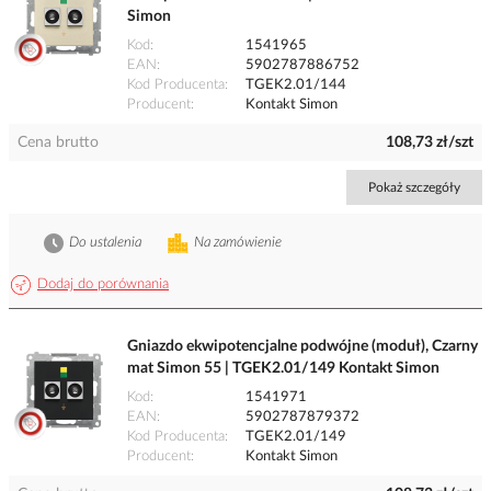
Simon
Kod
1541965
EAN
5902787886752
Kod Producenta
TGEK2.01/144
Producent
Kontakt Simon
Cena brutto
108,73 zł/szt
Pokaż szczegóły
Do ustalenia
Na zamówienie
Dodaj do porównania
Gniazdo ekwipotencjalne podwójne (moduł), Czarny
mat Simon 55 | TGEK2.01/149 Kontakt Simon
Kod
1541971
EAN
5902787879372
Kod Producenta
TGEK2.01/149
Producent
Kontakt Simon