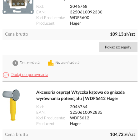
Kod
2046768
EAN
3250610092330
Kod Producenta
WDF5600
Producent
Hager
Cena brutto
109,13 zł/szt
Pokaż szczegóły
Do ustalenia
Na zamówienie
Dodaj do porównania
Akcesoria osprzęt Wtyczka kątowa do gniazda
wyrównania potencjału | WDF5612 Hager
Kod
2046764
EAN
3250610092835
Kod Producenta
WDF5612
Producent
Hager
Cena brutto
104,72 zł/szt