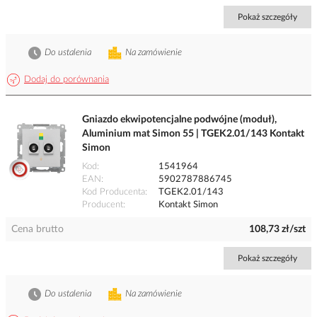
Pokaż szczegóły
Do ustalenia
Na zamówienie
Dodaj do porównania
Gniazdo ekwipotencjalne podwójne (moduł),
Aluminium mat Simon 55 | TGEK2.01/143 Kontakt
Simon
Kod
1541964
EAN
5902787886745
Kod Producenta
TGEK2.01/143
Producent
Kontakt Simon
Cena brutto
108,73 zł/szt
Pokaż szczegóły
Do ustalenia
Na zamówienie