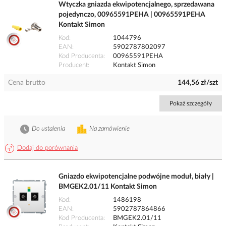
Wtyczka gniazda ekwipotencjalnego, sprzedawana
pojedynczo, 00965591PEHA | 00965591PEHA
Kontakt Simon
Kod
1044796
EAN
5902787802097
Kod Producenta
00965591PEHA
Producent
Kontakt Simon
Cena brutto
144,56 zł/szt
Pokaż szczegóły
Do ustalenia
Na zamówienie
Dodaj do porównania
Gniazdo ekwipotencjalne podwójne moduł, biały |
BMGEK2.01/11 Kontakt Simon
Kod
1486198
EAN
5902787864866
Kod Producenta
BMGEK2.01/11