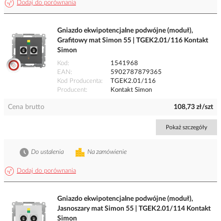
Dodaj do porównania
Gniazdo ekwipotencjalne podwójne (moduł),
Grafitowy mat Simon 55 | TGEK2.01/116 Kontakt
Simon
Kod
1541968
EAN
5902787879365
Kod Producenta
TGEK2.01/116
Producent
Kontakt Simon
Cena brutto
108,73 zł/szt
Pokaż szczegóły
Do ustalenia
Na zamówienie
Dodaj do porównania
Gniazdo ekwipotencjalne podwójne (moduł),
Jasnoszary mat Simon 55 | TGEK2.01/114 Kontakt
Simon