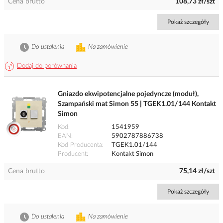
Cena brutto
108,73 zł/szt
Pokaż szczegóły
Do ustalenia
Na zamówienie
Dodaj do porównania
Gniazdo ekwipotencjalne pojedyncze (moduł),
Szampański mat Simon 55 | TGEK1.01/144 Kontakt
Simon
Kod
1541959
EAN
5902787886738
Kod Producenta
TGEK1.01/144
Producent
Kontakt Simon
Cena brutto
75,14 zł/szt
Pokaż szczegóły
Do ustalenia
Na zamówienie