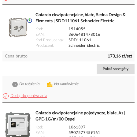
Gniazdo ekwipotencjalne, białe, Sedna Design &
Elements | SDD111061 Schneider Electric
Kod
1514055
EAN
3606481478016
Kod Producenta
SDD111061
Producent
Schneider Electric
Cena brutto
173,16 zł/szt
Pokaż szczegóły
Do ustalenia
Na zamówienie
Dodaj do porównania
Gniazdo ekwipotencjalne pojedyncze, białe, As |
GPE-1G/m/00 Ospel
Kod
1061397
EAN
5907577459161