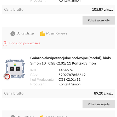
Producent
Kontakt Simon
Cena brutto
105,87 zł/szt
Pokaż szczegóły
Do ustalenia
Na zamówienie
Dodaj do porównania
Gniazdo ekwipotencjalne podwójne (moduł), biały
Simon 10 | CGEK2.01/11 Kontakt Simon
Kod
1454576
EAN
5902787856649
Kod Producenta
CGEK2.01/11
Producent
Kontakt Simon
Cena brutto
89,20 zł/szt
Pokaż szczegóły