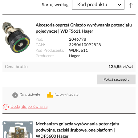
Sortuj według
Akcesoria osprzęt Gniazdo wyrównania potencjału
pojedyncze | WDF5611 Hager
Kod
2046798
EAN
3250610092828
Kod Producenta
WDF5611
Producent
Hager
Cena brutto
125,85 zł/szt
Pokaż szczegóły
Do ustalenia
Na zamówienie
Dodaj do porównania
Mechanizm gniazda wyrównania potencjału
podwójne, zaciski śrubowe, one.platform |
WDF5600 Hager