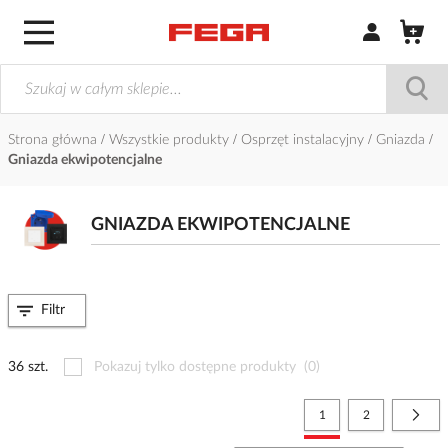
Zaloguj się / Z
Strona główna
Wszystkie produkty
Osprzęt instalacyjny
Gniazda
Gniazda ekwipotencjalne
GNIAZDA EKWIPOTENCJALNE
Filtr
36 szt.
Pokazuj tylko dostępne produkty
(0)
Strona
Aktualnie czytasz stronę
Strona
Stro
Nast
1
2