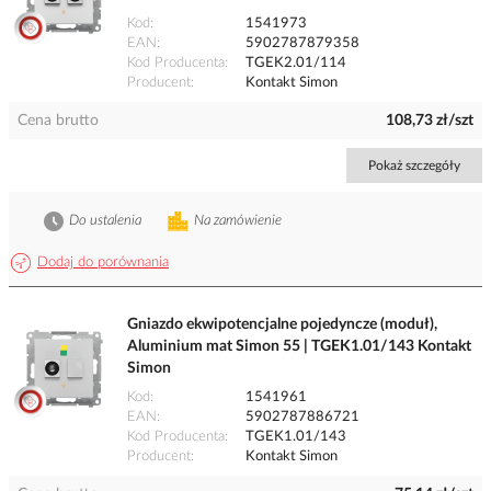
Kod
1541973
EAN
5902787879358
Kod Producenta
TGEK2.01/114
Producent
Kontakt Simon
Cena brutto
108,73 zł/szt
Pokaż szczegóły
Do ustalenia
Na zamówienie
Dodaj do porównania
Gniazdo ekwipotencjalne pojedyncze (moduł),
Aluminium mat Simon 55 | TGEK1.01/143 Kontakt
Simon
Kod
1541961
EAN
5902787886721
Kod Producenta
TGEK1.01/143
Producent
Kontakt Simon