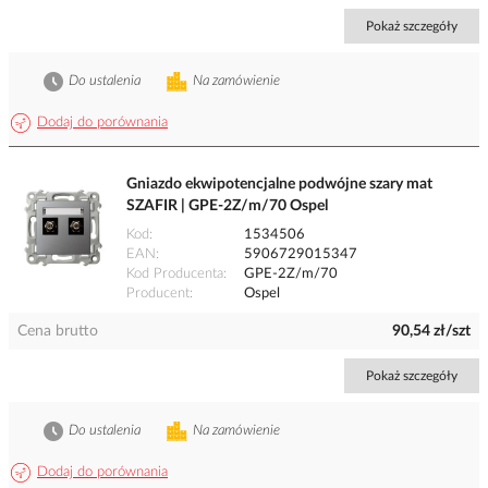
Pokaż szczegóły
Do ustalenia
Na zamówienie
Dodaj do porównania
Gniazdo ekwipotencjalne podwójne szary mat
SZAFIR | GPE-2Z/m/70 Ospel
Kod
1534506
EAN
5906729015347
Kod Producenta
GPE-2Z/m/70
Producent
Ospel
Cena brutto
90,54 zł/szt
Pokaż szczegóły
Do ustalenia
Na zamówienie
Dodaj do porównania