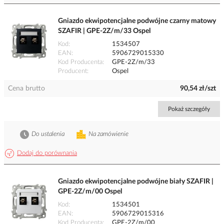
Gniazdo ekwipotencjalne podwójne czarny matowy
SZAFIR | GPE-2Z/m/33 Ospel
Kod
1534507
EAN
5906729015330
Kod Producenta
GPE-2Z/m/33
Producent
Ospel
Cena brutto
90,54 zł/szt
Pokaż szczegóły
Do ustalenia
Na zamówienie
Dodaj do porównania
Gniazdo ekwipotencjalne podwójne biały SZAFIR |
GPE-2Z/m/00 Ospel
Kod
1534501
EAN
5906729015316
Kod Producenta
GPE-2Z/m/00