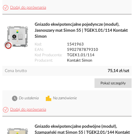
Dodaj do porównania
Gniazdo ekwipotencjalne pojedyncze (moduł),
Jasnoszary mat Simon 55 | TGEK1.01/114 Kontakt
Simon
Kod
1541963
EAN
5902787879310
Kod Producenta
TGEK1.01/114
Producent
Kontakt Simon
Cena brutto
75,14 zł/szt
Pokaż szczegóły
Do ustalenia
Na zamówienie
Dodaj do porównania
Gniazdo ekwipotencjalne podwójne (moduł),
Szampański mat Simon 55 | TGEK2.01/144 Kontakt