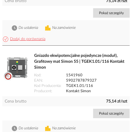
Cena brutto
75,14 zł/szt
Pokaż szczegóły
Do ustalenia
Na zamówienie
Dodaj do porównania
Gniazdo ekwipotencjalne pojedyncze (moduł),
Grafitowy mat Simon 55 | TGEK1.01/116 Kontakt
Simon
Kod
1541960
EAN
5902787879327
Kod Producenta
TGEK1.01/116
Producent
Kontakt Simon
Cena brutto
75,14 zł/szt
Pokaż szczegóły
Do ustalenia
Na zamówienie