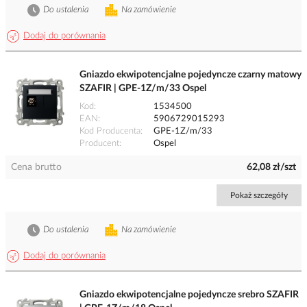
Do ustalenia
Na zamówienie
Dodaj do porównania
Gniazdo ekwipotencjalne pojedyncze czarny matowy
SZAFIR | GPE-1Z/m/33 Ospel
Kod
1534500
EAN
5906729015293
Kod Producenta
GPE-1Z/m/33
Producent
Ospel
Cena brutto
62,08 zł/szt
Pokaż szczegóły
Do ustalenia
Na zamówienie
Dodaj do porównania
Gniazdo ekwipotencjalne pojedyncze srebro SZAFIR