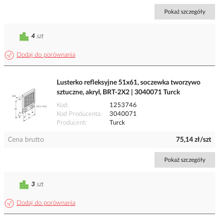
Pokaż szczegóły
4
szt
Dodaj do porównania
Lusterko refleksyjne 51x61, soczewka tworzywo
sztuczne, akryl, BRT-2X2 | 3040071 Turck
Kod
1253746
Kod Producenta
3040071
Producent
Turck
Cena brutto
75,14 zł/szt
Pokaż szczegóły
3
szt
Dodaj do porównania