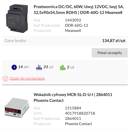
Przetwornica DC/DC, 60W, Uwyj 12VDC, Iwyj 5A,
52,5x90x54,5mm ROHS | DDR-60G-12 Meanwell
Kod
1443092
Kod Producenta
DDR-60G-12
Producent
Meanwell
Cena brutto
134,87 zł/szt
Pokaż szczegóły
14
dni
33
szt
2
szt
Dodaj do porównania
Wskaźnik cyfrowy MCR-SL-D-U-I | 2864011
Phoenix Contact
Kod
1515884
EAN
4017918820718
Kod Producenta
2864011
Producent
Phoenix Contact