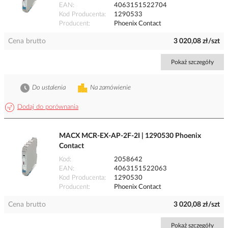
EAN
4063151522704
Kod Producenta
1290533
Producent
Phoenix Contact
Cena brutto
3 020,08 zł/szt
Pokaż szczegóły
Do ustalenia
Na zamówienie
Dodaj do porównania
MACX MCR-EX-AP-2F-2I | 1290530 Phoenix
Contact
Kod
2058642
EAN
4063151522063
Kod Producenta
1290530
Producent
Phoenix Contact
Cena brutto
3 020,08 zł/szt
Pokaż szczegóły