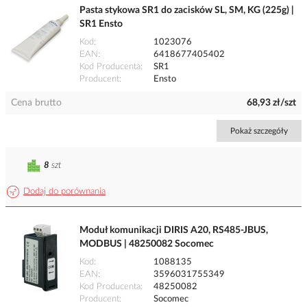
Pasta stykowa SR1 do zacisków SL, SM, KG (225g) |
SR1 Ensto
Kod
1023076
EAN
6418677405402
Kod Producenta
SR1
Producent
Ensto
Cena brutto
68,93 zł/szt
Pokaż szczegóły
8
szt
Dodaj do porównania
Moduł komunikacji DIRIS A20, RS485-JBUS,
MODBUS | 48250082 Socomec
Kod
1088135
EAN
3596031755349
Kod Producenta
48250082
Producent
Socomec