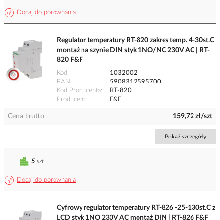
Dodaj do porównania
Regulator temperatury RT-820 zakres temp. 4-30st.C
montaż na szynie DIN styk 1NO/NC 230V AC | RT-
820 F&F
Kod
1032002
EAN
5908312595700
Kod Producenta
RT-820
Producent
F&F
Cena brutto
159,72 zł/szt
Pokaż szczegóły
5
szt
Dodaj do porównania
Cyfrowy regulator temperatury RT-826 -25-130st.C z
LCD styk 1NO 230V AC montaż DIN | RT-826 F&F