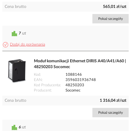
Cena brutto
565,01 zł/szt
Pokaż szczegóły
7
szt
Dodaj do porównania
Moduł komunikacji Ethernet DIRIS A40/A41/A60 |
48250203 Socomec
Kod
1088146
EAN
3596031936748
Kod Producenta
48250203
Producent
Socomec
Cena brutto
1 316,04 zł/szt
Pokaż szczegóły
6
szt