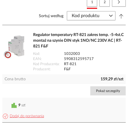
Strona
Aktualnie czytasz stronę
Strona
Stro
Nast
1
2
Sortuj według
Regulator temperatury RT-821 zakres temp. -5-4st.C
montaż na szynie DIN styk 1NO/NC 230V AC | RT-
821 F&F
Kod
1032003
EAN
5908312595717
Kod Producenta
RT-821
Producent
F&F
Cena brutto
159,29 zł/szt
Pokaż szczegóły
9
szt
Dodaj do porównania