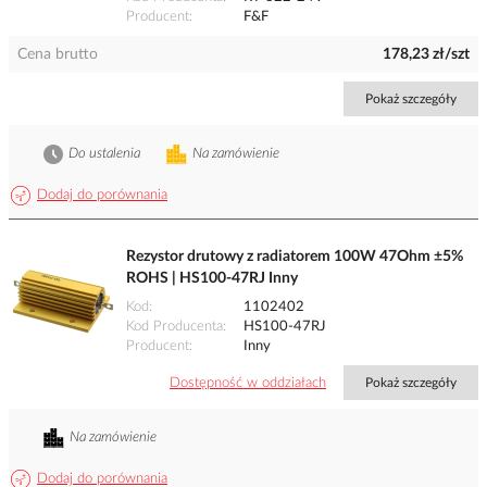
Producent
F&F
Cena brutto
178,23 zł/szt
Pokaż szczegóły
Do ustalenia
Na zamówienie
Dodaj do porównania
Rezystor drutowy z radiatorem 100W 47Ohm ±5%
ROHS | HS100-47RJ Inny
Kod
1102402
Kod Producenta
HS100-47RJ
Producent
Inny
Dostępność w oddziałach
Pokaż szczegóły
Na zamówienie
Dodaj do porównania