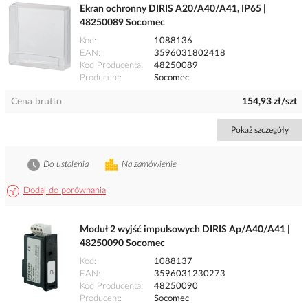
Ekran ochronny DIRIS A20/A40/A41, IP65 |
48250089 Socomec
Kod
1088136
EAN
3596031802418
Kod Producenta
48250089
Producent
Socomec
Cena brutto
154,93 zł/szt
Pokaż szczegóły
Do ustalenia
Na zamówienie
Dodaj do porównania
Moduł 2 wyjść impulsowych DIRIS Ap/A40/A41 |
48250090 Socomec
Kod
1088137
EAN
3596031230273
Kod Producenta
48250090
Producent
Socomec