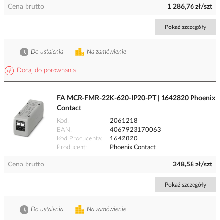
Cena brutto
1 286,76 zł/szt
Pokaż szczegóły
Do ustalenia
Na zamówienie
Dodaj do porównania
FA MCR-FMR-22K-620-IP20-PT | 1642820 Phoenix
Contact
Kod
2061218
EAN
4067923170063
Kod Producenta
1642820
Producent
Phoenix Contact
Cena brutto
248,58 zł/szt
Pokaż szczegóły
Do ustalenia
Na zamówienie