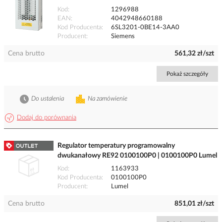
Kod
1296988
EAN
4042948660188
Kod Producenta
6SL3201-0BE14-3AA0
Producent
Siemens
Cena brutto
561,32 zł/szt
Pokaż szczegóły
Do ustalenia
Na zamówienie
Dodaj do porównania
Regulator temperatury programowalny
dwukanałowy RE92 0100100P0 | 0100100P0 Lumel
Kod
1163933
Kod Producenta
0100100P0
Producent
Lumel
Cena brutto
851,01 zł/szt