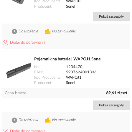
Kod Producenta
WAPOJ3
Producent
Sonel
Pokaż szczegóły
Do ustalenia
Na zamówienie
Dodaj do porównania
Pojemnik na baterie | WAPOJ1 Sonel
Kod
1234470
EAN
5907624001336
Kod Producenta
WAPOJ1
Producent
Sonel
Cena brutto
69,61 zł/szt
Pokaż szczegóły
Do ustalenia
Na zamówienie
Dodaj do porównania