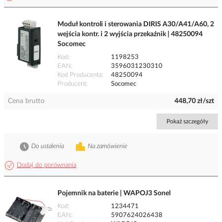
Moduł kontroli i sterowania DIRIS A30/A41/A60, 2
wejścia kontr. i 2 wyjścia przekaźnik | 48250094
Socomec
Kod
1198253
EAN
3596031230310
Kod Producenta
48250094
Producent
Socomec
Cena brutto
448,70 zł/szt
Pokaż szczegóły
Do ustalenia
Na zamówienie
Dodaj do porównania
Pojemnik na baterie | WAPOJ3 Sonel
Kod
1234471
EAN
5907624026438