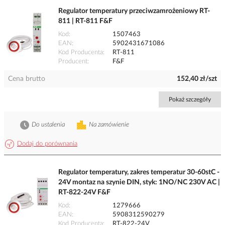
Regulator temperatury przeciwzamrożeniowy RT-
811 | RT-811 F&F
Kod
1507463
EAN
5902431671086
Kod Producenta
RT-811
Producent
F&F
Cena brutto
152,40 zł/szt
Pokaż szczegóły
Do ustalenia
Na zamówienie
Dodaj do porównania
Regulator temperatury, zakres temperatur 30-60stC -
24V montaz na szynie DIN, styk: 1NO/NC 230V AC |
RT-822-24V F&F
Kod
1279666
EAN
5908312590279
Kod Producenta
RT-822-24V