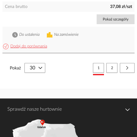
Cena brutto
37,08 zł/szt
Pokaż szczegóły
Do ustalenia
Na zamówienie
Dodaj do porównania
Strona
Aktualnie czytasz stronę
Strona
Stro
Nast
Pokaż
1
2
Sprawdź nasze hurtownie