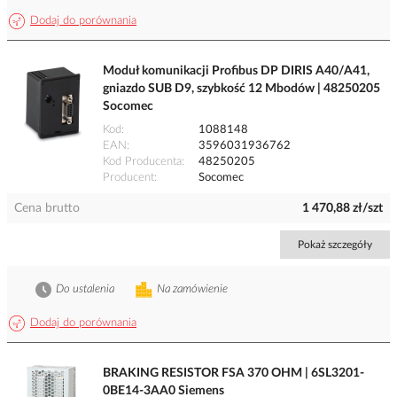
Dodaj do porównania
Moduł komunikacji Profibus DP DIRIS A40/A41,
gniazdo SUB D9, szybkość 12 Mbodów | 48250205
Socomec
Kod
1088148
EAN
3596031936762
Kod Producenta
48250205
Producent
Socomec
Cena brutto
1 470,88 zł/szt
Pokaż szczegóły
Do ustalenia
Na zamówienie
Dodaj do porównania
BRAKING RESISTOR FSA 370 OHM | 6SL3201-
0BE14-3AA0 Siemens