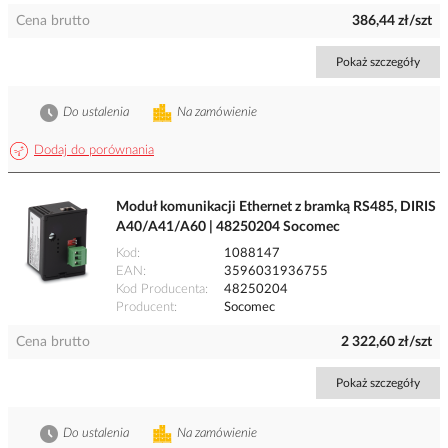
Cena brutto
386,44 zł/szt
Pokaż szczegóły
Do ustalenia
Na zamówienie
Dodaj do porównania
Moduł komunikacji Ethernet z bramką RS485, DIRIS
A40/A41/A60 | 48250204 Socomec
Kod
1088147
EAN
3596031936755
Kod Producenta
48250204
Producent
Socomec
Cena brutto
2 322,60 zł/szt
Pokaż szczegóły
Do ustalenia
Na zamówienie