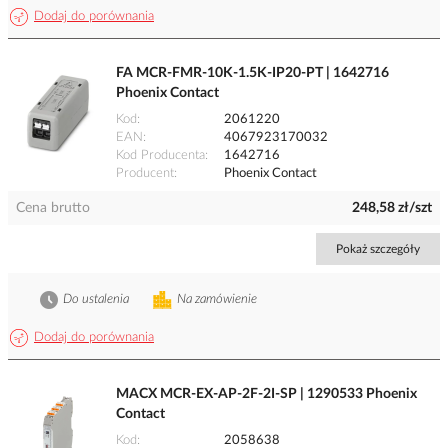
Dodaj do porównania
FA MCR-FMR-10K-1.5K-IP20-PT | 1642716
Phoenix Contact
Kod
2061220
EAN
4067923170032
Kod Producenta
1642716
Producent
Phoenix Contact
Cena brutto
248,58 zł/szt
Pokaż szczegóły
Do ustalenia
Na zamówienie
Dodaj do porównania
MACX MCR-EX-AP-2F-2I-SP | 1290533 Phoenix
Contact
Kod
2058638