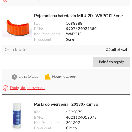
Pojemnik na baterie do MRU-20 | WAPOJ2 Sonel
Kod
1088388
EAN
5907624024380
Kod Producenta
WAPOJ2
Producent
Sonel
Cena brutto
55,68 zł/szt
Pokaż szczegóły
Do ustalenia
Na zamówienie
Dodaj do porównania
Pasta do wiercenia | 201307 Cimco
Kod
1323075
EAN
4021104013075
Kod Producenta
201307
Producent
Cimco