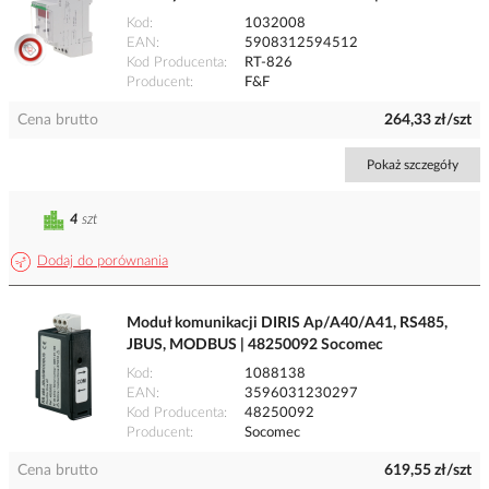
Kod
1032008
EAN
5908312594512
Kod Producenta
RT-826
Producent
F&F
Cena brutto
264,33 zł/szt
Pokaż szczegóły
4
szt
Dodaj do porównania
Moduł komunikacji DIRIS Ap/A40/A41, RS485,
JBUS, MODBUS | 48250092 Socomec
Kod
1088138
EAN
3596031230297
Kod Producenta
48250092
Producent
Socomec
Cena brutto
619,55 zł/szt