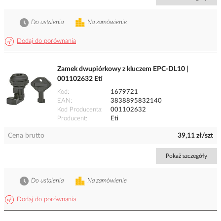
Do ustalenia
Na zamówienie
Dodaj do porównania
Zamek dwupiórkowy z kluczem EPC-DL10 |
001102632 Eti
Kod
1679721
EAN
3838895832140
Kod Producenta
001102632
Producent
Eti
Cena brutto
39,11 zł/szt
Pokaż szczegóły
Do ustalenia
Na zamówienie
Dodaj do porównania