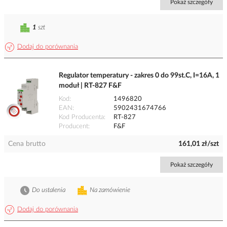
Pokaż szczegóły
1
szt
Dodaj do porównania
Regulator temperatury - zakres 0 do 99st.C, I=16A, 1
moduł | RT-827 F&F
Kod
1496820
EAN
5902431674766
Kod Producenta
RT-827
Producent
F&F
Cena brutto
161,01 zł/szt
Pokaż szczegóły
Do ustalenia
Na zamówienie
Dodaj do porównania