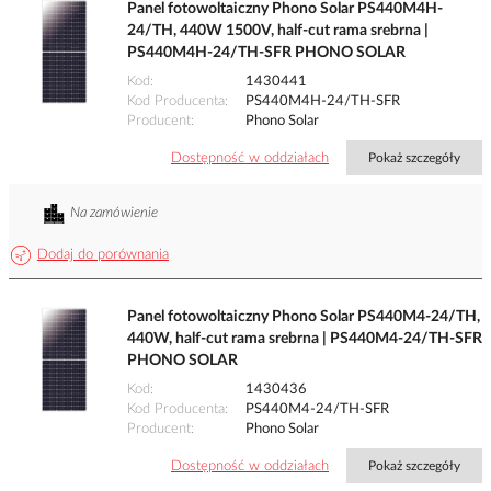
Panel fotowoltaiczny Phono Solar PS440M4H-
24/TH, 440W 1500V, half-cut rama srebrna |
PS440M4H-24/TH-SFR PHONO SOLAR
Kod
1430441
Kod Producenta
PS440M4H-24/TH-SFR
Producent
Phono Solar
Dostępność w oddziałach
Pokaż szczegóły
Na zamówienie
Dodaj do porównania
Panel fotowoltaiczny Phono Solar PS440M4-24/TH,
440W, half-cut rama srebrna | PS440M4-24/TH-SFR
PHONO SOLAR
Kod
1430436
Kod Producenta
PS440M4-24/TH-SFR
Producent
Phono Solar
Dostępność w oddziałach
Pokaż szczegóły