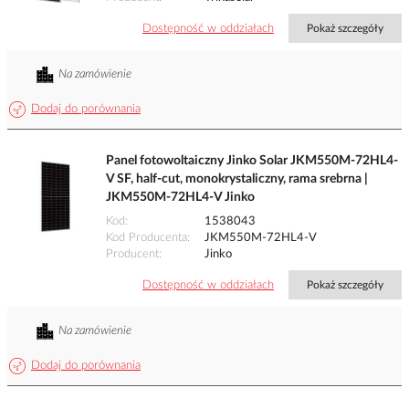
Dostępność w oddziałach
Pokaż szczegóły
Na zamówienie
Dodaj do porównania
Panel fotowoltaiczny Jinko Solar JKM550M-72HL4-
V SF, half-cut, monokrystaliczny, rama srebrna |
JKM550M-72HL4-V Jinko
Kod
1538043
Kod Producenta
JKM550M-72HL4-V
Producent
Jinko
Dostępność w oddziałach
Pokaż szczegóły
Na zamówienie
Dodaj do porównania