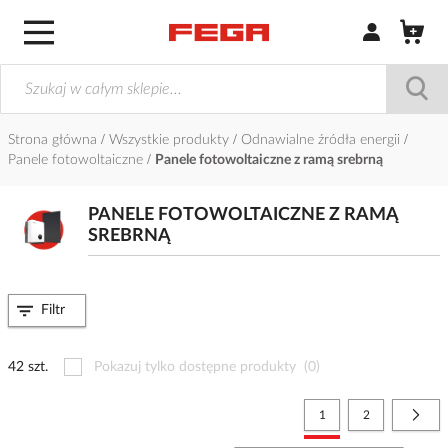
Zaloguj się / Z
Strona główna
Wszystkie produkty
Odnawialne źródła energii
Panele fotowoltaiczne
Panele fotowoltaiczne z ramą srebrną
PANELE FOTOWOLTAICZNE Z RAMĄ
SREBRNĄ
Filtr
42 szt.
Pokazuj tylko dostępne produkty
(0)
Strona
Aktualnie czytasz stronę
Strona
Stro
Nast
1
2