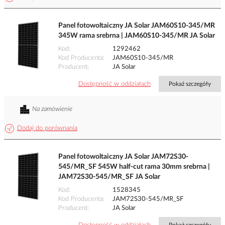
Panel fotowoltaiczny JA Solar JAM60S10-345/MR
345W rama srebrna | JAM60S10-345/MR JA Solar
Kod
1292462
Kod Producenta
JAM60S10-345/MR
Producent
JA Solar
Dostępność w oddziałach
Pokaż szczegóły
Na zamówienie
Dodaj do porównania
Panel fotowoltaiczny JA Solar JAM72S30-
545/MR_SF 545W half-cut rama 30mm srebrna |
JAM72S30-545/MR_SF JA Solar
Kod
1528345
Kod Producenta
JAM72S30-545/MR_SF
Producent
JA Solar