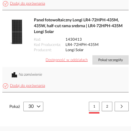
Dodaj do porównania
Panel fotowoltaiczny Longi LR4-72HPH-435M,
435W, half-cut rama srebrna | LR4-72HPH-435M
Longi Solar
Kod
1430413
Kod Producenta
LR4-72HPH-435M
Producent
Longi Solar
Dostępność w oddziałach
Pokaż szczegóły
Na zamówienie
Dodaj do porównania
Strona
Aktualnie czytasz stronę
Strona
Stro
Nast
Pokaż
1
2