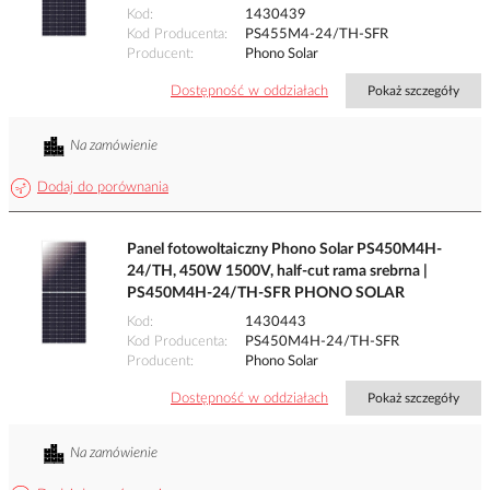
Kod
1430439
Kod Producenta
PS455M4-24/TH-SFR
Producent
Phono Solar
Dostępność w oddziałach
Pokaż szczegóły
Na zamówienie
Dodaj do porównania
Panel fotowoltaiczny Phono Solar PS450M4H-
24/TH, 450W 1500V, half-cut rama srebrna |
PS450M4H-24/TH-SFR PHONO SOLAR
Kod
1430443
Kod Producenta
PS450M4H-24/TH-SFR
Producent
Phono Solar
Dostępność w oddziałach
Pokaż szczegóły
Na zamówienie