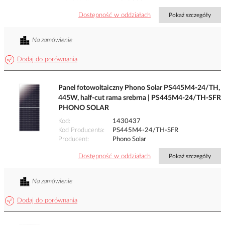
Dostępność w oddziałach
Pokaż szczegóły
Na zamówienie
Dodaj do porównania
Panel fotowoltaiczny Phono Solar PS445M4-24/TH,
445W, half-cut rama srebrna | PS445M4-24/TH-SFR
PHONO SOLAR
Kod
1430437
Kod Producenta
PS445M4-24/TH-SFR
Producent
Phono Solar
Dostępność w oddziałach
Pokaż szczegóły
Na zamówienie
Dodaj do porównania