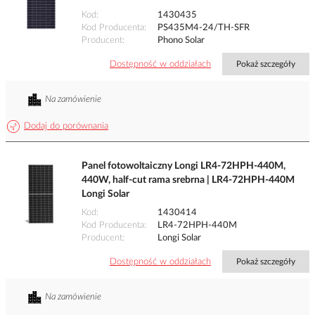
Kod
1430435
Kod Producenta
PS435M4-24/TH-SFR
Producent
Phono Solar
Dostępność w oddziałach
Pokaż szczegóły
Na zamówienie
Dodaj do porównania
Panel fotowoltaiczny Longi LR4-72HPH-440M,
440W, half-cut rama srebrna | LR4-72HPH-440M
Longi Solar
Kod
1430414
Kod Producenta
LR4-72HPH-440M
Producent
Longi Solar
Dostępność w oddziałach
Pokaż szczegóły
Na zamówienie