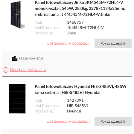
Panel fotowoltaiczny Jinko JKM545M-72HL4-V
monokryształ, 545W, 28,0kg, 2278x1134x35mm,
srebrna rama | JKM545M-72HL4-V Jinko
Kod
1468959
Kod Producenta
JKM545M-72HL4-V
Producent
Jinko
Dostępność w oddziałach
Pokaż szczegóły
Na zamówienie
Dodaj do porównania
Panel fotowoltaiczny Hyundai HiE-S485VI, 485W
rama srebrna | HiE-S485VI Hyundai
Kod
1427391
Kod Producenta
HiE-S485VI
Producent
Hyundai
Dostępność w oddziałach
Pokaż szczegóły