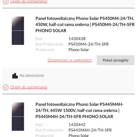
Dodaj do porównania
Panel fotowoltaiczny Phono Solar PS450M4-24/TH,
450W, half-cut rama srebrna | PS450M4-24/TH-SFR
PHONO SOLAR
Kod
1430438
Kod Producenta
PS450M4-24/TH-SFR
Producent
Phono Solar
Dostępność w oddziałach
Pokaż szczegóły
Na zamówienie
Dodaj do porównania
Panel fotowoltaiczny Phono Solar PS445M4H-
24/TH, 445W 1500V, half-cut rama srebrna |
PS445M4H-24/TH-SFR PHONO SOLAR
Kod
1430442
Kod Producenta
PS445M4H-24/TH-SFR
Producent
Phono Solar