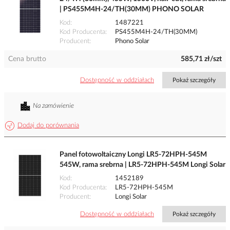
| PS455M4H-24/TH(30MM) PHONO SOLAR
Kod
1487221
Kod Producenta
PS455M4H-24/TH(30MM)
Producent
Phono Solar
Cena brutto
585,71 zł/szt
Dostępność w oddziałach
Pokaż szczegóły
Na zamówienie
Dodaj do porównania
Panel fotowoltaiczny Longi LR5-72HPH-545M
545W, rama srebrna | LR5-72HPH-545M Longi Solar
Kod
1452189
Kod Producenta
LR5-72HPH-545M
Producent
Longi Solar
Dostępność w oddziałach
Pokaż szczegóły