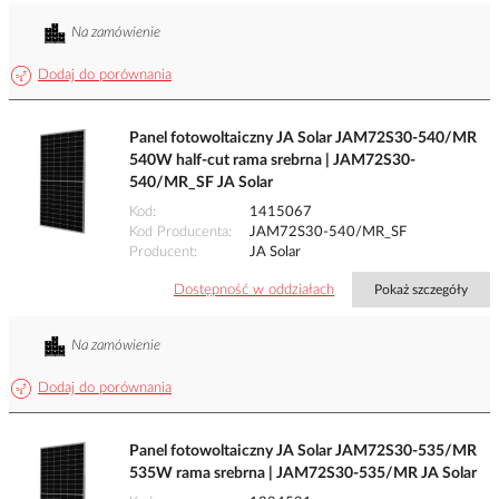
Na zamówienie
Dodaj do porównania
Panel fotowoltaiczny JA Solar JAM72S30-540/MR
540W half-cut rama srebrna | JAM72S30-
540/MR_SF JA Solar
Kod
1415067
Kod Producenta
JAM72S30-540/MR_SF
Producent
JA Solar
Dostępność w oddziałach
Pokaż szczegóły
Na zamówienie
Dodaj do porównania
Panel fotowoltaiczny JA Solar JAM72S30-535/MR
535W rama srebrna | JAM72S30-535/MR JA Solar