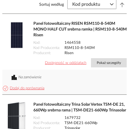
Sortuj według
Panel fotowoltaiczny RISEN RSM110-8-540M
MONO HALF CUT srebrna ramka | RSM110-8-540M
Risen
Kod
1464558
Kod Producenta
RSM110-8-540M
Producent
Risen
Dostępność w oddziałach
Pokaż szczegóły
Na zamówienie
Dodaj do porównania
Panel fotowoltaiczny Trina Solar Vertex TSM-DE 21,
660Wp srebrna rama | TSM-DE21-660Wp Trinasolar
Kod
1679732
Kod Producenta
TSM-DE21-660Wp
Producent
Trinasolar