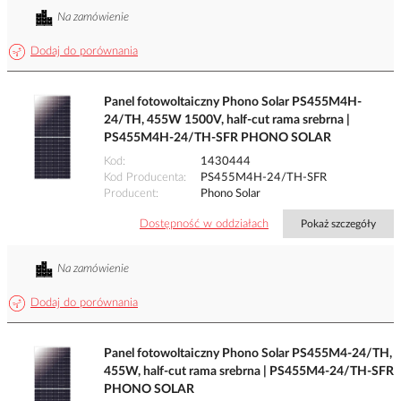
Na zamówienie
Dodaj do porównania
Panel fotowoltaiczny Phono Solar PS455M4H-
24/TH, 455W 1500V, half-cut rama srebrna |
PS455M4H-24/TH-SFR PHONO SOLAR
Kod
1430444
Kod Producenta
PS455M4H-24/TH-SFR
Producent
Phono Solar
Dostępność w oddziałach
Pokaż szczegóły
Na zamówienie
Dodaj do porównania
Panel fotowoltaiczny Phono Solar PS455M4-24/TH,
455W, half-cut rama srebrna | PS455M4-24/TH-SFR
PHONO SOLAR