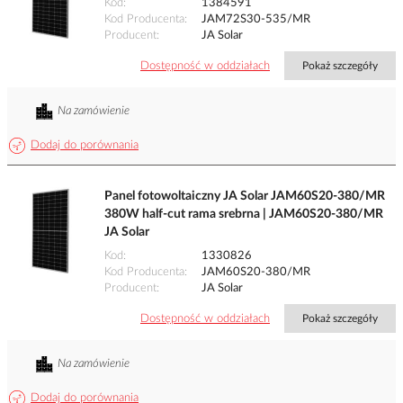
Kod
1384591
Kod Producenta
JAM72S30-535/MR
Producent
JA Solar
Dostępność w oddziałach
Pokaż szczegóły
Na zamówienie
Dodaj do porównania
Panel fotowoltaiczny JA Solar JAM60S20-380/MR
380W half-cut rama srebrna | JAM60S20-380/MR
JA Solar
Kod
1330826
Kod Producenta
JAM60S20-380/MR
Producent
JA Solar
Dostępność w oddziałach
Pokaż szczegóły
Na zamówienie
Dodaj do porównania