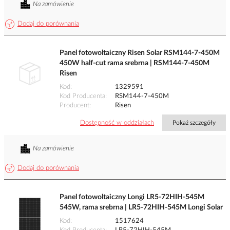
Na zamówienie
Dodaj do porównania
Panel fotowoltaiczny Risen Solar RSM144-7-450M
450W half-cut rama srebrna | RSM144-7-450M
Risen
Kod
1329591
Kod Producenta
RSM144-7-450M
Producent
Risen
Dostępność w oddziałach
Pokaż szczegóły
Na zamówienie
Dodaj do porównania
Panel fotowoltaiczny Longi LR5-72HIH-545M
545W, rama srebrna | LR5-72HIH-545M Longi Solar
Kod
1517624