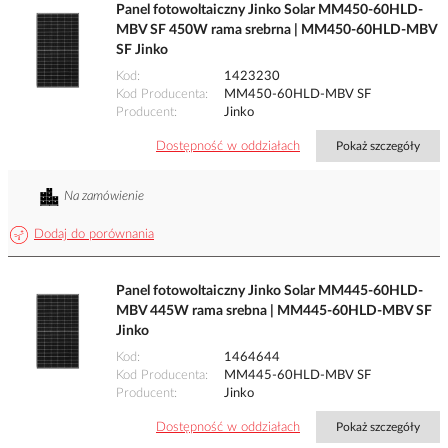
Panel fotowoltaiczny Jinko Solar MM450-60HLD-
MBV SF 450W rama srebrna | MM450-60HLD-MBV
SF Jinko
Kod
1423230
Kod Producenta
MM450-60HLD-MBV SF
Producent
Jinko
Dostępność w oddziałach
Pokaż szczegóły
Na zamówienie
Dodaj do porównania
Panel fotowoltaiczny Jinko Solar MM445-60HLD-
MBV 445W rama srebna | MM445-60HLD-MBV SF
Jinko
Kod
1464644
Kod Producenta
MM445-60HLD-MBV SF
Producent
Jinko
Dostępność w oddziałach
Pokaż szczegóły