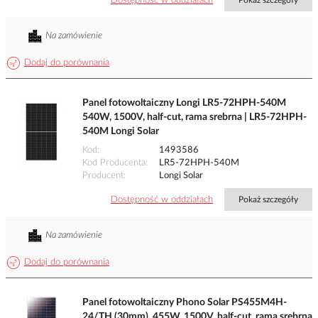
Dostępność w oddziałach
Pokaż szczegóły
Na zamówienie
Dodaj do porównania
Panel fotowoltaiczny Longi LR5-72HPH-540M
540W, 1500V, half-cut, rama srebrna | LR5-72HPH-
540M Longi Solar
Kod
1493586
Kod Producenta
LR5-72HPH-540M
Producent
Longi Solar
Dostępność w oddziałach
Pokaż szczegóły
Na zamówienie
Dodaj do porównania
Panel fotowoltaiczny Phono Solar PS455M4H-
24/TH (30mm), 455W, 1500V, half-cut, rama srebrna