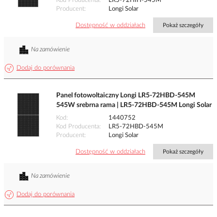
Kod Producenta
LR5-72HIH-545M
Producent
Longi Solar
Dostępność w oddziałach
Pokaż szczegóły
Na zamówienie
Dodaj do porównania
Panel fotowoltaiczny Longi LR5-72HBD-545M
545W srebrna rama | LR5-72HBD-545M Longi Solar
Kod
1440752
Kod Producenta
LR5-72HBD-545M
Producent
Longi Solar
Dostępność w oddziałach
Pokaż szczegóły
Na zamówienie
Dodaj do porównania