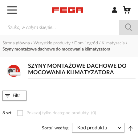
Zaloguj się / Z
Strona główna
Wszystkie produkty
Dom i ogród
Klimatyzacja
Szyny montażowe dachowe do mocowania klimatyzatora
SZYNY MONTAŻOWE DACHOWE DO
MOCOWANIA KLIMATYZATORA
Filtr
8 szt.
Pokazuj tylko dostępne produkty
(0)
Sortuj według