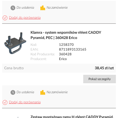
Do ustalenia
Na zamówienie
Dodaj do porównania
Klamra - system wsporników nVent CADDY
Pyramid, PEC | 360428 Erico
Kod
1258370
EAN
8711893133165
Kod Producenta
360428
Producent
Erico
Cena brutto
38,45 zł/szt
Pokaż szczegóły
Do ustalenia
Na zamówienie
Dodaj do porównania
Zestaw montażowy ramy H nVent CADDY Pyramid,