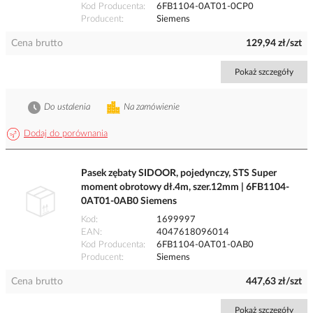
Kod Producenta
6FB1104-0AT01-0CP0
Producent
Siemens
Cena brutto
129,94 zł/szt
Pokaż szczegóły
Do ustalenia
Na zamówienie
Dodaj do porównania
Pasek zębaty SIDOOR, pojedynczy, STS Super
moment obrotowy dł.4m, szer.12mm | 6FB1104-
0AT01-0AB0 Siemens
Kod
1699997
EAN
4047618096014
Kod Producenta
6FB1104-0AT01-0AB0
Producent
Siemens
Cena brutto
447,63 zł/szt
Pokaż szczegóły