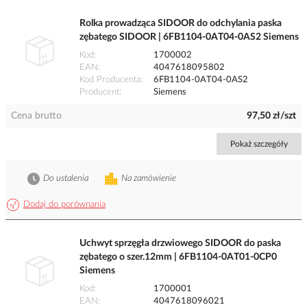
Rolka prowadząca SIDOOR do odchylania paska
zębatego SIDOOR | 6FB1104-0AT04-0AS2 Siemens
Kod
1700002
EAN
4047618095802
Kod Producenta
6FB1104-0AT04-0AS2
Producent
Siemens
Cena brutto
97,50 zł/szt
Pokaż szczegóły
Do ustalenia
Na zamówienie
Dodaj do porównania
Uchwyt sprzęgła drzwiowego SIDOOR do paska
zębatego o szer.12mm | 6FB1104-0AT01-0CP0
Siemens
Kod
1700001
EAN
4047618096021