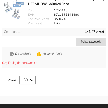
HFRMHDW | 360424 Erico
Kod
1260110
EAN
8711893148480
Kod Producenta
360424
Producent
Erico
Cena brutto
143,47 zł/szt
Pokaż szczegóły
Do ustalenia
Na zamówienie
Dodaj do porównania
Pokaż