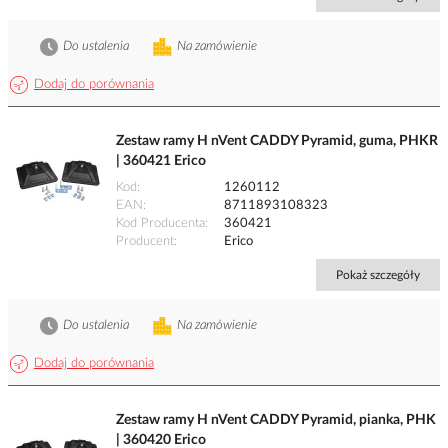
Do ustalenia
Na zamówienie
Dodaj do porównania
Zestaw ramy H nVent CADDY Pyramid, guma, PHKR
| 360421 Erico
Kod
1260112
EAN
8711893108323
Kod Producenta
360421
Producent
Erico
Pokaż szczegóły
Do ustalenia
Na zamówienie
Dodaj do porównania
Zestaw ramy H nVent CADDY Pyramid, pianka, PHK
| 360420 Erico