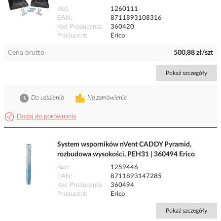
Kod
1260111
EAN
8711893108316
Kod Producenta
360420
Producent
Erico
Cena brutto
500,88 zł/szt
Pokaż szczegóły
Do ustalenia
Na zamówienie
Dodaj do porównania
System wsporników nVent CADDY Pyramid,
rozbudowa wysokości, PEH31 | 360494 Erico
Kod
1259446
EAN
8711893147285
Kod Producenta
360494
Producent
Erico
Pokaż szczegóły