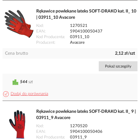
Rękawice powlekane lateks SOFT-DRAKO kat. II_ 10
| 03911_10 Avacore
Kod
1270521
EAN
5904100050437
Kod Producenta
03911_10
Producent
Avacore
Cena brutto
2,12 zł/szt
Pokaż szczegóły
544
szt
Dodaj do porównania
Rękawice powlekane lateks SOFT-DRAKO kat. II_ 9 |
03911_9 Avacore
Kod
1270520
EAN
5904100050406
Kod Producenta
03911_9