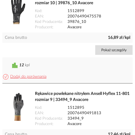
rozmiar 10 | 39876_10 Avacore
Kod
1512899
EAN
20076490475578
Kod Producenta
39876_10
Producent
Avacore
Cena brutto
16,89 zł/kpl
Pokaż szczegóły
12
kpl
Dodaj do porównania
Rękawice powlekane nitrylem Ansell Hyflex 11-801
rozmiar 9 | 33494_9 Avacore
Kod
1512895
EAN
20076490491813
Kod Producenta
33494_9
Producent
Avacore
Cena brutto
12,46 zł/kpl