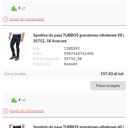
5
szt
Dodaj do porównania
Spodnie do pasa TUBBOS granatowo-oliwkowe 58 |
35752_58 Avacore
Kod
1380391
EAN
5907543761496
Kod Producenta
35752_58
Producent
Avacore
Cena brutto
157,43 zł/szt
Pokaż szczegóły
4
szt
Dodaj do porównania
Spodnie do pasa TUBBOS granatowo-oliwkowe 60 |