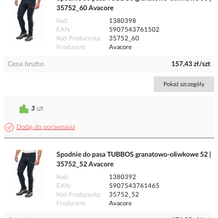
35752_60 Avacore
Kod
1380398
EAN
5907543761502
Kod Producenta
35752_60
Producent
Avacore
Cena brutto
157,43 zł/szt
Pokaż szczegóły
3
szt
Dodaj do porównania
Spodnie do pasa TUBBOS granatowo-oliwkowe 52 |
35752_52 Avacore
Kod
1380392
EAN
5907543761465
Kod Producenta
35752_52
Producent
Avacore