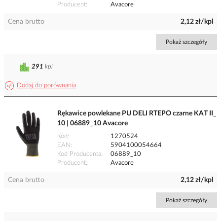
Producent
Avacore
Cena brutto
2,12 zł/kpl
Pokaż szczegóły
291
kpl
Dodaj do porównania
Rękawice powlekane PU DELI RTEPO czarne KAT II_
10 | 06889_10 Avacore
Kod
1270524
EAN
5904100054664
Kod Producenta
06889_10
Producent
Avacore
Cena brutto
2,12 zł/kpl
Pokaż szczegóły