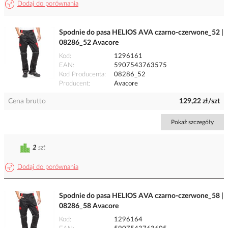
Dodaj do porównania
Spodnie do pasa HELIOS AVA czarno-czerwone_52 |
08286_52 Avacore
Kod
1296161
EAN
5907543763575
Kod Producenta
08286_52
Producent
Avacore
Cena brutto
129,22 zł/szt
Pokaż szczegóły
2
szt
Dodaj do porównania
Spodnie do pasa HELIOS AVA czarno-czerwone_58 |
08286_58 Avacore
Kod
1296164