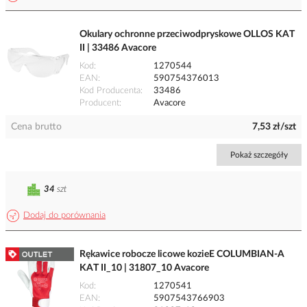
Okulary ochronne przeciwodpryskowe OLLOS KAT
II | 33486 Avacore
Kod
1270544
EAN
590754376013
Kod Producenta
33486
Producent
Avacore
Cena brutto
7,53 zł/szt
Pokaż szczegóły
34
szt
Dodaj do porównania
Rękawice robocze licowe kozieE COLUMBIAN-A
KAT II_10 | 31807_10 Avacore
Kod
1270541
EAN
5907543766903