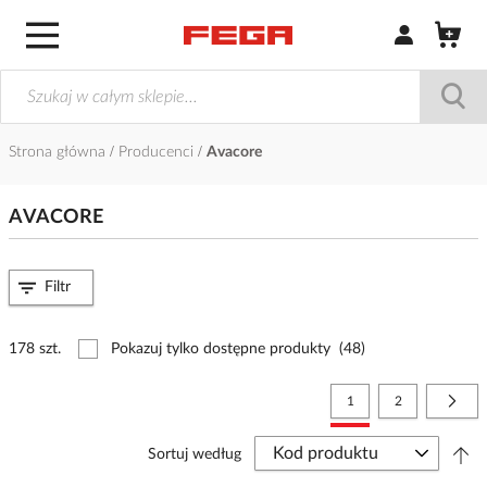
Zaloguj się / Z
Strona główna
Producenci
Avacore
AVACORE
Filtr
178 szt.
Pokazuj tylko dostępne produkty
(48)
Strona
Aktualnie czytasz stronę
Strona
Stro
Nast
1
2
Sortuj według