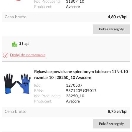
Kod Producenta
31807_10
Producent
Avacore
Cena brutto
4,60 zł/kpl
Pokaż szczegóły
31
kpl
Dodaj do porównania
Rękawice powlekane spienionym lateksem 11N-L10
rozmiar 10 | 28250_10 Avacore
Kod
1270537
EAN
9871239939017
Kod Producenta
28250_10
Producent
Avacore
Cena brutto
8,75 zł/kpl
Pokaż szczegóły