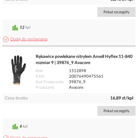
Pokaż szczegóły
12
kpl
Dodaj do porównania
Rękawice powlekane nitrylem Ansell Hyflex 11-840
rozmiar 9 | 39876_9 Avacore
Kod
1512898
EAN
20076490475561
Kod Producenta
39876_9
Producent
Avacore
Cena brutto
16,89 zł/kpl
Pokaż szczegóły
6
kpl