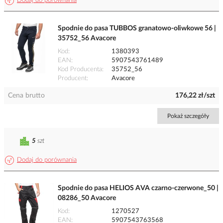
Dodaj do porównania
Spodnie do pasa TUBBOS granatowo-oliwkowe 56 |
35752_56 Avacore
Kod
1380393
EAN
5907543761489
Kod Producenta
35752_56
Producent
Avacore
Cena brutto
176,22 zł/szt
Pokaż szczegóły
5
szt
Dodaj do porównania
Spodnie do pasa HELIOS AVA czarno-czerwone_50 |
08286_50 Avacore
Kod
1270527
EAN
5907543763568