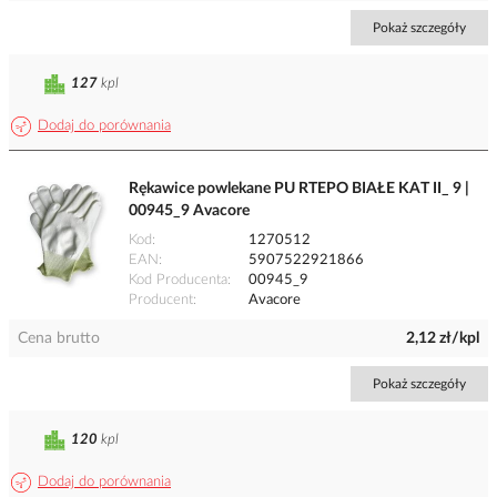
Pokaż szczegóły
127
kpl
Dodaj do porównania
Rękawice powlekane PU RTEPO BIAŁE KAT II_ 9 |
00945_9 Avacore
Kod
1270512
EAN
5907522921866
Kod Producenta
00945_9
Producent
Avacore
Cena brutto
2,12 zł/kpl
Pokaż szczegóły
120
kpl
Dodaj do porównania