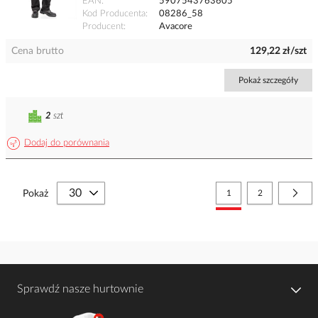
EAN
5907543763605
Kod Producenta
08286_58
Producent
Avacore
Cena brutto
129,22 zł/szt
Pokaż szczegóły
2
szt
Dodaj do porównania
Strona
Aktualnie czytasz stronę
Strona
Stro
Nast
Pokaż
1
2
Sprawdź nasze hurtownie