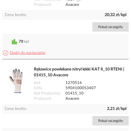
Producent
Avacore
Cena brutto
20,32 zł/kpl
Pokaż szczegóły
70
kpl
Dodaj do porównania
Rękawice powlekane nitryl lekki KAT II_10 RTENI |
01415_10 Avacore
Kod
1270516
EAN
5904100053407
Kod Producenta
01415_10
Producent
Avacore
Cena brutto
2,21 zł/kpl
Pokaż szczegóły