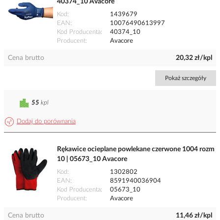
40374_10 Avacore
Kod
1439679
EAN
10076490613997
Kod Producenta
40374_10
Producent
Avacore
Cena brutto
20,32 zł/kpl
Pokaż szczegóły
55
kpl
Dodaj do porównania
Rękawice ocieplane powlekane czerwone 1004 rozm
10 | 05673_10 Avacore
Kod
1302802
EAN
8591940036904
Kod Producenta
05673_10
Producent
Avacore
Cena brutto
11,46 zł/kpl