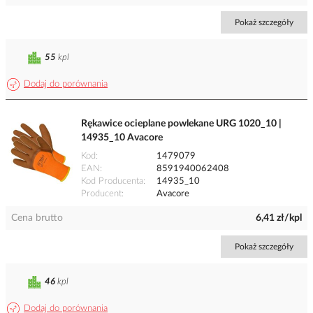
Pokaż szczegóły
55
kpl
Dodaj do porównania
Rękawice ocieplane powlekane URG 1020_10 |
14935_10 Avacore
Kod
1479079
EAN
8591940062408
Kod Producenta
14935_10
Producent
Avacore
Cena brutto
6,41 zł/kpl
Pokaż szczegóły
46
kpl
Dodaj do porównania