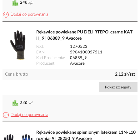
240
kpl
Dodaj do porównania
Rękawice powlekane PU DELI RTEPO, czarne KAT
II_ 9 | 06889_9 Avacore
Kod
1270523
EAN
5904100057511
Kod Producenta
06889_9
Producent
Avacore
Cena brutto
2,12 zł/szt
Pokaż szczegóły
240
szt
Dodaj do porównania
Rękawice powlekane spienionym lateksem 11N-L10
rozmiar 9 | 28250_9 Avacore