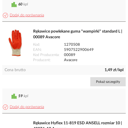
60
kpl
Dodaj do porównania
Rękawice powlekane guma "wampirki" standard L |
00089 Avacore
Kod
1270508
EAN
5907522900649
Kod Producenta
00089
Producent
Avacore
Cena brutto
1,49 zł/kpl
Pokaż szczegóły
59
kpl
Dodaj do porównania
Rękawice Hyflex 11-819 ESD ANSELL rozmiar 10 |