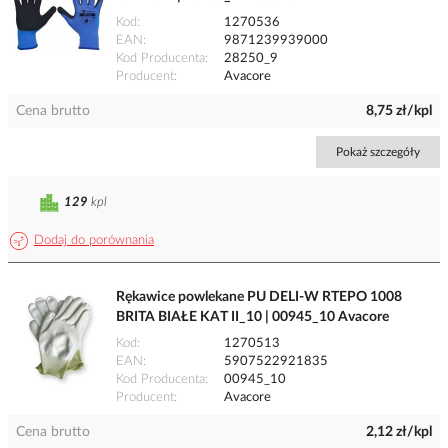
Kod
1270536
EAN
9871239939000
Kod Producenta
28250_9
Producent
Avacore
Cena brutto
8,75 zł/kpl
Pokaż szczegóły
129
kpl
Dodaj do porównania
Rękawice powlekane PU DELI-W RTEPO 1008
BRITA BIAŁE KAT II_10 | 00945_10 Avacore
Kod
1270513
EAN
5907522921835
Kod Producenta
00945_10
Producent
Avacore
Cena brutto
2,12 zł/kpl