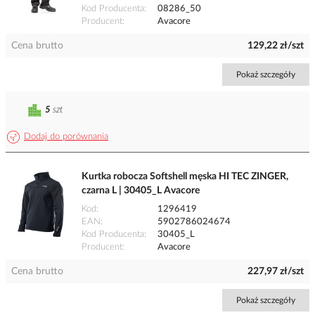
Kod Producenta
08286_50
Producent
Avacore
Cena brutto
129,22 zł/szt
Pokaż szczegóły
5
szt
Dodaj do porównania
Kurtka robocza Softshell męska HI TEC ZINGER,
czarna L | 30405_L Avacore
Kod
1296419
EAN
5902786024674
Kod Producenta
30405_L
Producent
Avacore
Cena brutto
227,97 zł/szt
Pokaż szczegóły