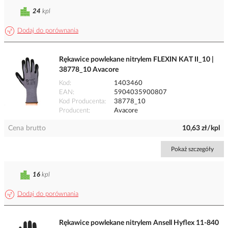
24
kpl
Dodaj do porównania
Rękawice powlekane nitrylem FLEXIN KAT II_10 |
38778_10 Avacore
Kod
1403460
EAN
5904035900807
Kod Producenta
38778_10
Producent
Avacore
Cena brutto
10,63 zł/kpl
Pokaż szczegóły
16
kpl
Dodaj do porównania
Rękawice powlekane nitrylem Ansell Hyflex 11-840