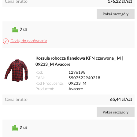
Cena brutto
176,22 zł/szt
Pokaż szczegóły
3
szt
Dodaj do porównania
Koszula robocza flanelowa KFN czerwona_ M |
09233_M Avacore
Kod
1296198
EAN
5907522940218
Kod Producenta
09233_M
Producent
Avacore
Cena brutto
65,44 zł/szt
Pokaż szczegóły
3
szt