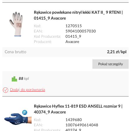
Rękawice powlekane nitryl lekki KAT II_ 9 RTENI |
01415_9 Avacore
Kod
1270515
EAN
5904100057030
Kod Producenta
01415_9
Producent
Avacore
Cena brutto
2,21 zł/kpl
Pokaż szczegóły
88
kpl
Dodaj do porównania
Rękawice Hyflex 11-819 ESD ANSELL rozmiar 9 |
40374_9 Avacore
Kod
1439680
EAN
10076490614048
Kod Producenta
40374_9