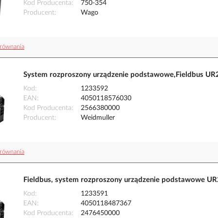
Kod Producenta
750-354
Producent
Wago
równania
System rozproszony urządzenie podstawowe,Fieldbus U
Kod
1233592
EAN
4050118576030
Kod Producenta
2566380000
Producent
Weidmuller
równania
Fieldbus, system rozproszony urządzenie podstawowe 
Kod
1233591
EAN
4050118487367
Kod Producenta
2476450000