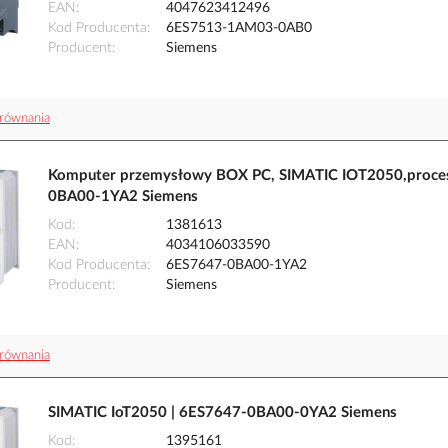
EAN
4047623412496
Kod Producenta
6ES7513-1AM03-0AB0
Producent
Siemens
równania
Komputer przemysłowy BOX PC, SIMATIC IOT2050,proceso
0BA00-1YA2 Siemens
Kod
1381613
EAN
4034106033590
Kod Producenta
6ES7647-0BA00-1YA2
Producent
Siemens
równania
SIMATIC IoT2050 | 6ES7647-0BA00-0YA2 Siemens
Kod
1395161