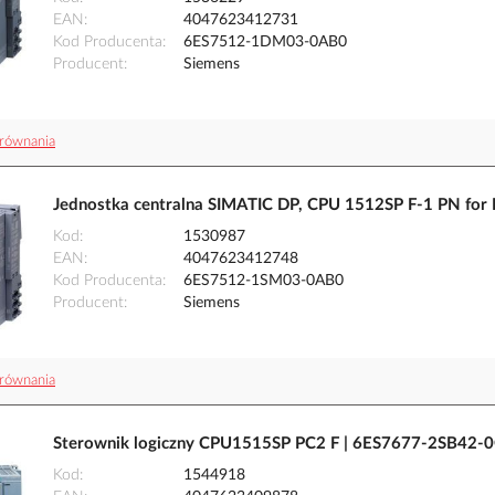
EAN
4047623412731
Kod Producenta
6ES7512-1DM03-0AB0
Producent
Siemens
równania
Jednostka centralna SIMATIC DP, CPU 1512SP F-1 PN fo
Kod
1530987
EAN
4047623412748
Kod Producenta
6ES7512-1SM03-0AB0
Producent
Siemens
równania
Sterownik logiczny CPU1515SP PC2 F | 6ES7677-2SB42-
Kod
1544918