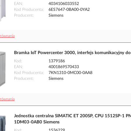
EAN
4034106033552
Kod Producenta
6ES7647-0BA00-0YA2
Producent
Siemens
równania
Bramka IoT Powercenter 3000, interfejs komunikacyjn
Kod
1379186
EAN
4001869570433
Kod Producenta
7KN1310-0MC00-0AA8
Producent
Siemens
równania
Jednostka centralna SIMATIC ET 200SP, CPU 1512SP-1 PN
1DM03-0AB0 Siemens
Kod
1536229