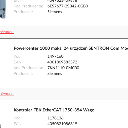
EAN
4047623409878
Kod Producenta
6ES7677-2SB42-0GB0
Producent
Siemens
równania
Powercenter 1000 maks. 24 urządzeń SENTRON Com Mo
Kod
1497160
EAN
4001869583372
Kod Producenta
7KN1110-0MC00
Producent
Siemens
równania
Kontroler FBK EtherCAT | 750-354 Wago
Kod
1178136
EAN
4050821086819