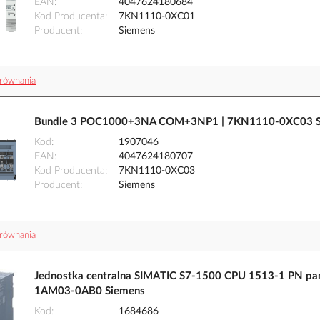
EAN
4047624180684
Kod Producenta
7KN1110-0XC01
Producent
Siemens
równania
Bundle 3 POC1000+3NA COM+3NP1 | 7KN1110-0XC03 S
Kod
1907046
EAN
4047624180707
Kod Producenta
7KN1110-0XC03
Producent
Siemens
równania
Jednostka centralna SIMATIC S7-1500 CPU 1513-1 PN pa
1AM03-0AB0 Siemens
Kod
1684686