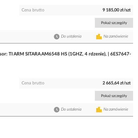
Cena brutto
9 185,00 zł/szt
Pokaż szczegóły
Do ustalenia
Na zamówienie
r: TI ARM SITARA AM6548 HS (1GHZ, 4 rdzenie), | 6ES7647-
Cena brutto
2 665,64 zł/szt
Pokaż szczegóły
Do ustalenia
Na zamówienie