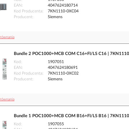
EAN
4047624180714
Kod Producenta
7KN1110-0XC04
Producent
Siemens
równania
Bundle 2 POC1000+MCB COM C16+FI/LS C16 | 7KN1110
Kod
1907051
EAN
4047624180691
Kod Producenta
7KN1110-0XC02
Producent
Siemens
równania
Bundle 1 POC1000+MCB COM B16+FI/LS B16 | 7KN1110
Kod
1907055