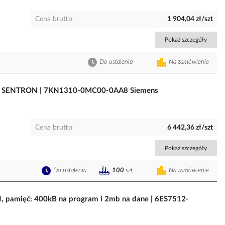
Cena brutto
1 904,04 zł/szt
Pokaż szczegóły
Do ustalenia
Na zamówienie
y do SENTRON | 7KN1310-0MC00-0AA8 Siemens
Cena brutto
6 442,36 zł/szt
Pokaż szczegóły
Do ustalenia
Na zamówienie
100
szt
, pamięć: 400kB na program i 2mb na dane | 6ES7512-