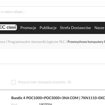
Promocje
Publikacje
Strefa Dostawców
Nasze 
łowa
Programowalne sterowniki logiczne PLC
Przemysłowe komputery 
Pokazuj tylko dostępne produkty
(0)
Bundle 4 POC1000+POC3000+3NA COM | 7KN1110-0XC
Kod
1907056