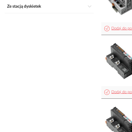
Ze stacją dyskietek
Dodaj do po
Dodaj do po