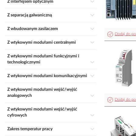
Z interfejsem optycznym
Z separacją galwaniczną
Z wbudowanym zasilaczem
Dodaj do po
Z wtykowymi modułami centralnymi
Z wtykowymi modułami funkcyjnymi i
technologicznymi
Z wtykowymi modułami komunikacyjnymi
Z wtykowymi modułami wejść/wyjść
analogowych
Dodaj do po
Z wtykowymi modułami wejść/wyjść
cyfrowych
Zakres temperatur pracy