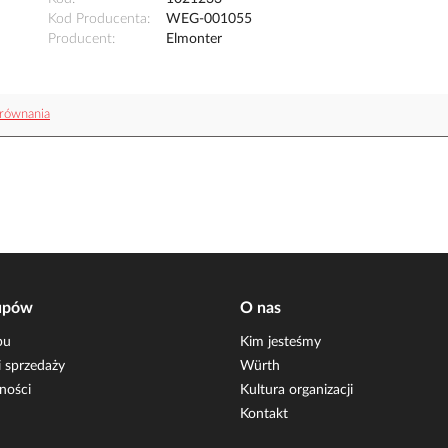
Kod Producenta
WEG-001055
Producent
Elmonter
równania
upów
O nas
pu
Kim jesteśmy
 sprzedaży
Würth
ności
Kultura organizacji
Kontakt