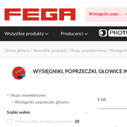
Przejdź
do
treści
Wszystkie produkty
Producenci
Strona główna
Wszystkie produkty
Słupy oświetleniowe
Wysięgnik
WYSIĘGNIKI, POPRZECZKI, GŁOWICE I
Słupy oświetleniowe
1 szt.
Wysięgniki, poprzeczki, głowice
Szybki wybór
Pokazuj tylko dostępne produkty
0