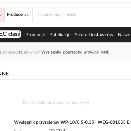
×
Producenci
Wysięgniki, poprzeczki, głowice INNE
Promocje
Publikacje
Strefa Dostawców
Nasze 
i, poprzeczki, głowice
Wysięgniki, poprzeczki, głowice INNE
NNE
Pokazuj tylko dostępne produkty
(0)
Wysięgnik przyścienny WP-10/0,5-0,35 | WEG-001055 E
Kod
1021233