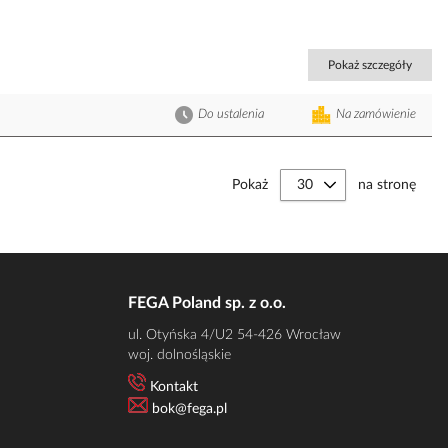
Pokaż szczegóły
Do ustalenia
Na zamówienie
Pokaż
na stronę
FEGA Poland sp. z o.o.
ul. Otyńska 4/U2 54-426 Wrocław
woj. dolnośląskie
Kontakt
bok@fega.pl