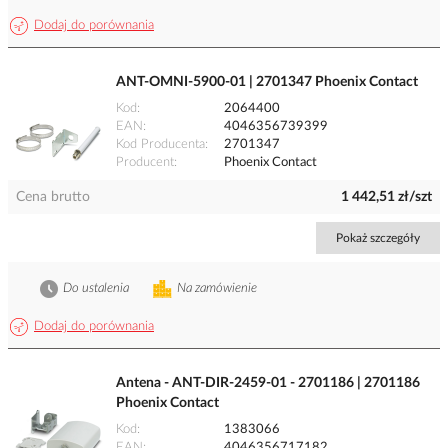
Dodaj do porównania
ANT-OMNI-5900-01 | 2701347 Phoenix Contact
Kod
2064400
EAN
4046356739399
Kod Producenta
2701347
Producent
Phoenix Contact
Cena brutto
1 442,51 zł/szt
Pokaż szczegóły
Do ustalenia
Na zamówienie
Dodaj do porównania
Antena - ANT-DIR-2459-01 - 2701186 | 2701186
Phoenix Contact
Kod
1383066
EAN
4046356717182