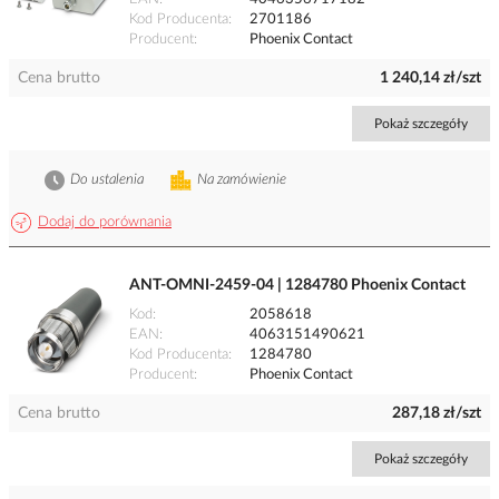
Kod Producenta
2701186
Producent
Phoenix Contact
Cena brutto
1 240,14 zł/szt
Pokaż szczegóły
Do ustalenia
Na zamówienie
Dodaj do porównania
ANT-OMNI-2459-04 | 1284780 Phoenix Contact
Kod
2058618
EAN
4063151490621
Kod Producenta
1284780
Producent
Phoenix Contact
Cena brutto
287,18 zł/szt
Pokaż szczegóły