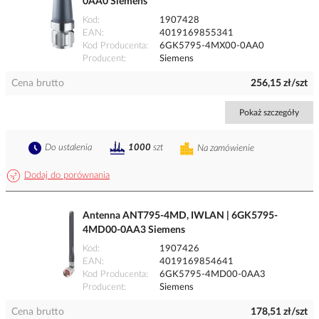
0AA0 Siemens
Kod
1907428
EAN
4019169855341
Kod Producenta
6GK5795-4MX00-0AA0
Producent
Siemens
Cena brutto
256,15 zł/szt
Pokaż szczegóły
Do ustalenia
1000
szt
Na zamówienie
Dodaj do porównania
Antenna ANT795-4MD, IWLAN | 6GK5795-
4MD00-0AA3 Siemens
Kod
1907426
EAN
4019169854641
Kod Producenta
6GK5795-4MD00-0AA3
Producent
Siemens
Cena brutto
178,51 zł/szt