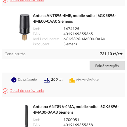
Antena ANT896-4ME, mobile radio | 6GK5896-
4ME00-0AA0 Siemens
Kod
1474125
EAN
4019169855365
Kod Producenta
6GK5896-4ME00-0AA0
Producent
Siemens
Cena brutto
731,10 zł/szt
Pokaż szczegóły
Do ustalenia
200
szt
Na zamówienie
Dodaj do porównania
Antenna ANT896-4MA, mobile radio | 6GK5896-
4MA00-0AA3 Siemens
Kod
1700051
EAN
4019169855358