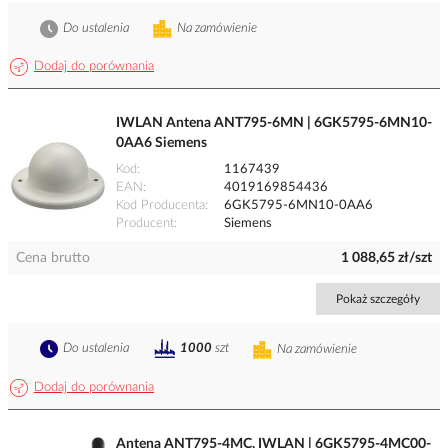
Do ustalenia
Na zamówienie
Dodaj do porównania
IWLAN Antena ANT795-6MN | 6GK5795-6MN10-
0AA6 Siemens
Kod
1167439
EAN
4019169854436
Kod Producenta
6GK5795-6MN10-0AA6
Producent
Siemens
Cena brutto
1 088,65 zł/szt
Pokaż szczegóły
Do ustalenia
1000
szt
Na zamówienie
Dodaj do porównania
Antena ANT795-4MC, IWLAN | 6GK5795-4MC00-