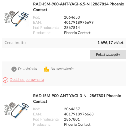
RAD-ISM-900-ANT-YAGI-6.5-N | 2867814 Phoenix
Contact
Kod
2064653
EAN
4017918976699
Kod Producenta
2867814
Producent
Phoenix Contact
Cena brutto
1 696,17 zł/szt
Pokaż szczegóły
Do ustalenia
Na zamówienie
Dodaj do porównania
RAD-ISM-900-ANT-YAGI-3-N | 2867801 Phoenix
Contact
Kod
2064657
EAN
4017918976668
Kod Producenta
2867801
Producent
Phoenix Contact