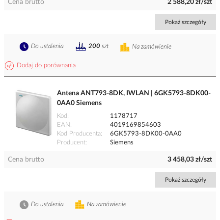
Cena brutto
2 588,20 zł/szt
Pokaż szczegóły
Do ustalenia
200
szt
Na zamówienie
Dodaj do porównania
Antena ANT793-8DK, IWLAN | 6GK5793-8DK00-
0AA0 Siemens
Kod
1178717
EAN
4019169854603
Kod Producenta
6GK5793-8DK00-0AA0
Producent
Siemens
Cena brutto
3 458,03 zł/szt
Pokaż szczegóły
Do ustalenia
Na zamówienie