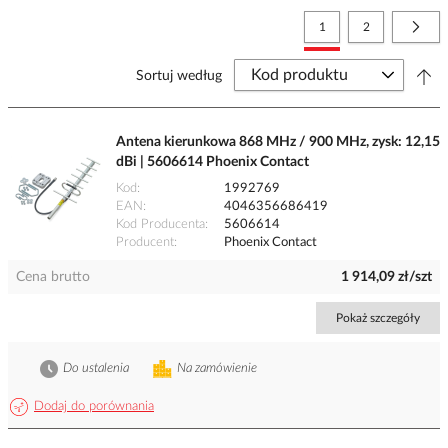
Strona
Aktualnie czytasz stronę
Strona
Stro
Nast
1
2
Sortuj według
Antena kierunkowa 868 MHz / 900 MHz, zysk: 12,15
dBi | 5606614 Phoenix Contact
Kod
1992769
EAN
4046356686419
Kod Producenta
5606614
Producent
Phoenix Contact
Cena brutto
1 914,09 zł/szt
Pokaż szczegóły
Do ustalenia
Na zamówienie
Dodaj do porównania