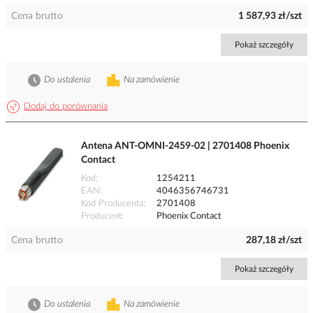
Cena brutto
1 587,93 zł/szt
Pokaż szczegóły
Do ustalenia
Na zamówienie
Dodaj do porównania
Antena ANT-OMNI-2459-02 | 2701408 Phoenix
Contact
Kod
1254211
EAN
4046356746731
Kod Producenta
2701408
Producent
Phoenix Contact
Cena brutto
287,18 zł/szt
Pokaż szczegóły
Do ustalenia
Na zamówienie