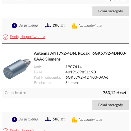
Pokaż szczegóły
Do ustalenia
200
szt
Na zamówienie
Dodaj do porównania
Antenna ANT792-4DN, RCoax | 6GK5792-4DN00-
0AA6 Siemens
Kod
1907414
EAN
4019169851190
Kod Producenta
6GK5792-4DN00-0AA6
Producent
Siemens
Cena brutto
763,12 zł/szt
Pokaż szczegóły
Do ustalenia
500
szt
Na zamówienie
Dodaj do porównania