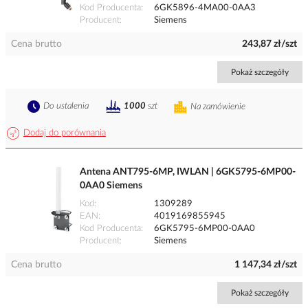
Kod Producenta
6GK5896-4MA00-0AA3
Producent
Siemens
Cena brutto
243,87 zł/szt
Pokaż szczegóły
Do ustalenia
1000
szt
Na zamówienie
Dodaj do porównania
Antena ANT795-6MP, IWLAN | 6GK5795-6MP00-
0AA0 Siemens
Kod
1309289
EAN
4019169855945
Kod Producenta
6GK5795-6MP00-0AA0
Producent
Siemens
Cena brutto
1 147,34 zł/szt
Pokaż szczegóły