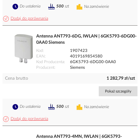
Do ustalenia
500
szt
Na zamówienie
Dodaj do porównania
Antenna ANT793-6DG, IWLAN | 6GK5793-6DG00-
0AA0 Siemens
Kod
1907423
EAN
4019169854580
Kod Producenta
6GK5793-6DG00-0AA0
Producent
Siemens
Cena brutto
1 282,79 zł/szt
Pokaż szczegóły
Do ustalenia
500
szt
Na zamówienie
Dodaj do porównania
Antenna ANT793-4MN, IWLAN | 6GK5793-