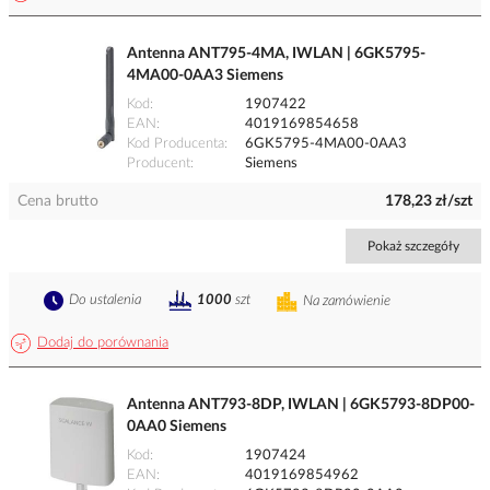
Antenna ANT795-4MA, IWLAN | 6GK5795-
4MA00-0AA3 Siemens
Kod
1907422
EAN
4019169854658
Kod Producenta
6GK5795-4MA00-0AA3
Producent
Siemens
Cena brutto
178,23 zł/szt
Pokaż szczegóły
Do ustalenia
1000
szt
Na zamówienie
Dodaj do porównania
Antenna ANT793-8DP, IWLAN | 6GK5793-8DP00-
0AA0 Siemens
Kod
1907424
EAN
4019169854962