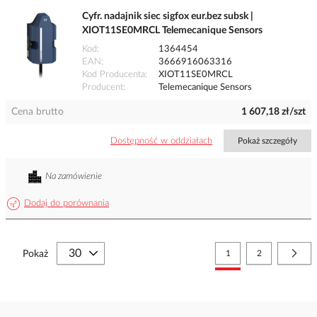
Cyfr. nadajnik siec sigfox eur.bez subsk |
XIOT11SE0MRCL Telemecanique Sensors
Kod
1364454
EAN
3666916063316
Kod Producenta
XIOT11SE0MRCL
Producent
Telemecanique Sensors
Cena brutto
1 607,18 zł/szt
Dostępność w oddziałach
Pokaż szczegóły
Na zamówienie
Dodaj do porównania
Strona
Aktualnie czytasz stronę
Strona
Stro
Nast
Pokaż
1
2