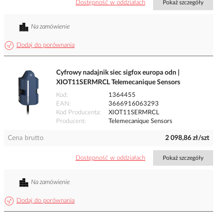
Dostępność w oddziałach
Pokaż szczegóły
Na zamówienie
Dodaj do porównania
Cyfrowy nadajnik siec sigfox europa odn |
XIOT11SERMRCL Telemecanique Sensors
Kod
1364455
EAN
3666916063293
Kod Producenta
XIOT11SERMRCL
Producent
Telemecanique Sensors
Cena brutto
2 098,86 zł/szt
Dostępność w oddziałach
Pokaż szczegóły
Na zamówienie
Dodaj do porównania