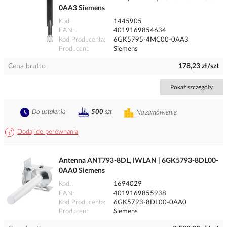
0AA3 Siemens
Kod
1445905
EAN
4019169854634
Kod Producenta
6GK5795-4MC00-0AA3
Producent
Siemens
Cena brutto
178,23 zł/szt
Pokaż szczegóły
Do ustalenia
500
szt
Na zamówienie
Dodaj do porównania
Antenna ANT793-8DL, IWLAN | 6GK5793-8DL00-
0AA0 Siemens
Kod
1694029
EAN
4019169855938
Kod Producenta
6GK5793-8DL00-0AA0
Producent
Siemens