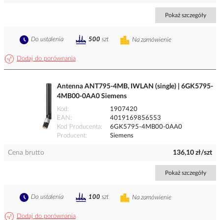
Pokaż szczegóły
Do ustalenia
500
szt
Na zamówienie
Dodaj do porównania
Antenna ANT795-4MB, IWLAN (single) | 6GK5795-
4MB00-0AA0 Siemens
Kod
1907420
EAN
4019169856553
Kod Producenta
6GK5795-4MB00-0AA0
Producent
Siemens
Cena brutto
136,10 zł/szt
Pokaż szczegóły
Do ustalenia
100
szt
Na zamówienie
Dodaj do porównania