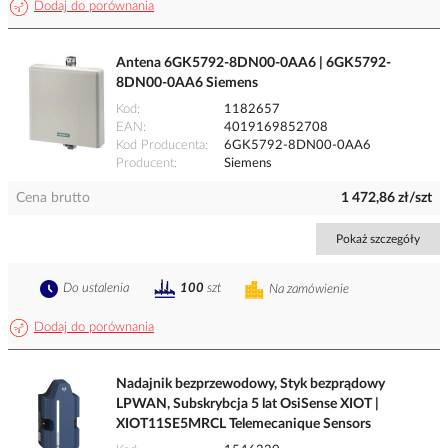
Dodaj do porównania
Antena 6GK5792-8DN00-0AA6 | 6GK5792-
8DN00-0AA6 Siemens
Kod
1182657
EAN
4019169852708
Kod Producenta
6GK5792-8DN00-0AA6
Producent
Siemens
Cena brutto
1 472,86 zł/szt
Pokaż szczegóły
Do ustalenia
100
szt
Na zamówienie
Dodaj do porównania
Nadajnik bezprzewodowy, Styk bezprądowy
LPWAN, Subskrybcja 5 lat OsiSense XIOT |
XIOT11SE5MRCL Telemecanique Sensors