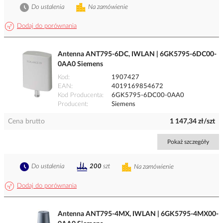
Do ustalenia
Na zamówienie
Dodaj do porównania
Antenna ANT795-6DC, IWLAN | 6GK5795-6DC00-
0AA0 Siemens
Kod
1907427
EAN
4019169854672
Kod Producenta
6GK5795-6DC00-0AA0
Producent
Siemens
Cena brutto
1 147,34 zł/szt
Pokaż szczegóły
Do ustalenia
200
szt
Na zamówienie
Dodaj do porównania
Antenna ANT795-4MX, IWLAN | 6GK5795-4MX00-