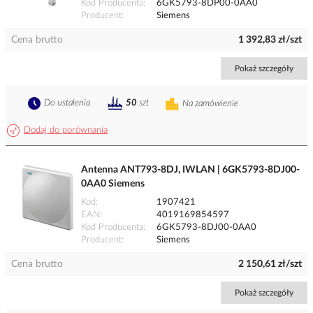
Kod Producenta
6GK5793-8DP00-0AA0
Producent
Siemens
Cena brutto
1 392,83 zł/szt
Pokaż szczegóły
Do ustalenia
50
szt
Na zamówienie
Dodaj do porównania
Antenna ANT793-8DJ, IWLAN | 6GK5793-8DJ00-
0AA0 Siemens
Kod
1907421
EAN
4019169854597
Kod Producenta
6GK5793-8DJ00-0AA0
Producent
Siemens
Cena brutto
2 150,61 zł/szt
Pokaż szczegóły