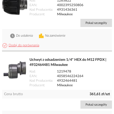
Kod
1265822
EAN
4002395250806
Kod Producenta
4931436361
Producent
Milwaukee
Pokaż szczegóły
Do ustalenia
Na zamówienie
Dodaj do porównania
Uchwyt z odsadzeniem 1/4" HEX do M12 FPDX |
4932464481 Milwaukee
Kod
1219478
EAN
4058546224264
Kod Producenta
4932464481
Producent
Milwaukee
Cena brutto
361,61 zł/szt
Pokaż szczegóły