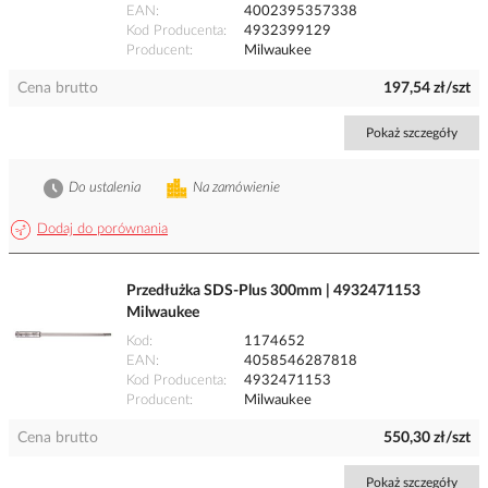
EAN
4002395357338
Kod Producenta
4932399129
Producent
Milwaukee
Cena brutto
197,54 zł/szt
Pokaż szczegóły
Do ustalenia
Na zamówienie
Dodaj do porównania
Przedłużka SDS-Plus 300mm | 4932471153
Milwaukee
Kod
1174652
EAN
4058546287818
Kod Producenta
4932471153
Producent
Milwaukee
Cena brutto
550,30 zł/szt
Pokaż szczegóły