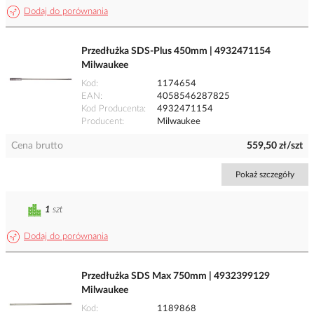
Dodaj do porównania
Przedłużka SDS-Plus 450mm | 4932471154
Milwaukee
Kod
1174654
EAN
4058546287825
Kod Producenta
4932471154
Producent
Milwaukee
Cena brutto
559,50 zł/szt
Pokaż szczegóły
1
szt
Dodaj do porównania
Przedłużka SDS Max 750mm | 4932399129
Milwaukee
Kod
1189868