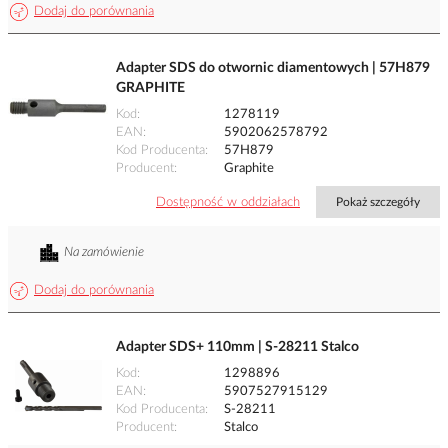
Dodaj do porównania
Adapter SDS do otwornic diamentowych | 57H879
GRAPHITE
Kod
1278119
EAN
5902062578792
Kod Producenta
57H879
Producent
Graphite
Dostępność w oddziałach
Pokaż szczegóły
Na zamówienie
Dodaj do porównania
Adapter SDS+ 110mm | S-28211 Stalco
Kod
1298896
EAN
5907527915129
Kod Producenta
S-28211
Producent
Stalco