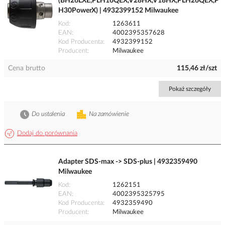
(BH26LXE,PLH16QEX,V28HX,V18HX,PLH26QEX,P
H30PowerX) | 4932399152 Milwaukee
Kod
1263611
EAN
4002395357628
Kod Producenta
4932399152
Producent
Milwaukee
Cena brutto
115,46 zł/szt
Pokaż szczegóły
Do ustalenia
Na zamówienie
Dodaj do porównania
Adapter SDS-max -> SDS-plus | 4932359490
Milwaukee
Kod
1262151
EAN
4002395325795
Kod Producenta
4932359490
Producent
Milwaukee