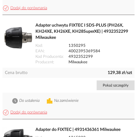
Dodaj do porównania
Adapter uchwytu FIXTEC I SDS-PLUS (PH26X,
KH24XE, KH26XE, KH28SuperXE) | 4932352299
Milwaukee
Kod
1350295
EAN
4002395369584
Kod Producenta
4932352299
Producent
Milwaukee
Cena brutto
129,38 zł/szt
Pokaż szczegóły
Do ustalenia
Na zamówienie
Dodaj do porównania
Adapter do FIXTEC | 4931436361 Milwaukee