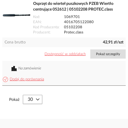
Osprzęt do wierteł puszkowych PZEB Wiertło
centrujące 052612 | 05102208 PROTEC.class
Kod
1069701
EAN
4016705122080
Kod Producenta
05102208
Producent
Protec.class
Cena brutto
42,91 zł/szt
Dostępność w oddziałach
Pokaż szczegóły
Na zamówienie
Dodaj do porównania
Pokaż