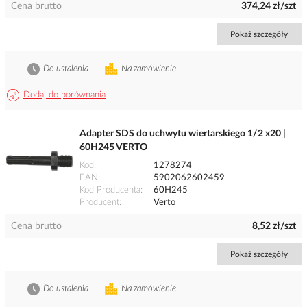
Cena brutto
374,24 zł/szt
Pokaż szczegóły
Do ustalenia
Na zamówienie
Dodaj do porównania
Adapter SDS do uchwytu wiertarskiego 1/2 x20 |
60H245 VERTO
Kod
1278274
EAN
5902062602459
Kod Producenta
60H245
Producent
Verto
Cena brutto
8,52 zł/szt
Pokaż szczegóły
Do ustalenia
Na zamówienie