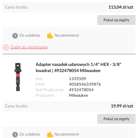
Cena brutto
113,04 zł/szt
Pokaż szczegóły
Do ustalenia
Na zamówienie
Dodaj do porównania
Adapter nasadek udarowych 1/4" HEX - 3/8"
kwadrat | 4932478054 Milwaukee
Kod
1335509
EAN
4058546339876
Kod Producenta
4932478054
Producent
Milwaukee
Cena brutto
19,99 zł/szt
Pokaż szczegóły
Do ustalenia
Na zamówienie