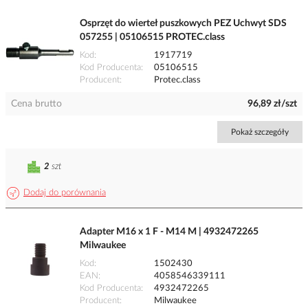
Osprzęt do wierteł puszkowych PEZ Uchwyt SDS
057255 | 05106515 PROTEC.class
Kod
1917719
Kod Producenta
05106515
Producent
Protec.class
Cena brutto
96,89 zł/szt
Pokaż szczegóły
2
szt
Dodaj do porównania
Adapter M16 x 1 F - M14 M | 4932472265
Milwaukee
Kod
1502430
EAN
4058546339111
Kod Producenta
4932472265
Producent
Milwaukee