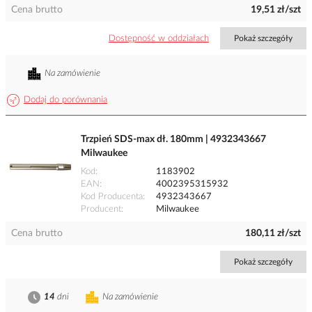
Cena brutto
19,51 zł/szt
Dostępność w oddziałach
Pokaż szczegóły
Na zamówienie
Dodaj do porównania
Trzpień SDS-max dł. 180mm | 4932343667
Milwaukee
Kod
1183902
EAN
4002395315932
Kod Producenta
4932343667
Producent
Milwaukee
Cena brutto
180,11 zł/szt
Pokaż szczegóły
14
dni
Na zamówienie