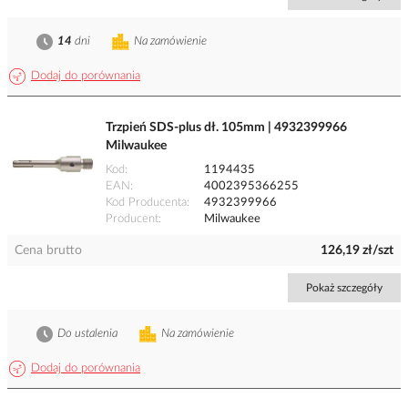
14
dni
Na zamówienie
Dodaj do porównania
Trzpień SDS-plus dł. 105mm | 4932399966
Milwaukee
Kod
1194435
EAN
4002395366255
Kod Producenta
4932399966
Producent
Milwaukee
Cena brutto
126,19 zł/szt
Pokaż szczegóły
Do ustalenia
Na zamówienie
Dodaj do porównania