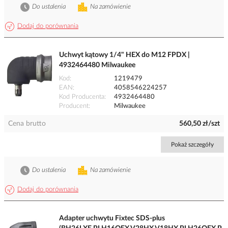
Do ustalenia
Na zamówienie
Dodaj do porównania
Uchwyt kątowy 1/4" HEX do M12 FPDX |
4932464480 Milwaukee
Kod
1219479
EAN
4058546224257
Kod Producenta
4932464480
Producent
Milwaukee
Cena brutto
560,50 zł/szt
Pokaż szczegóły
Do ustalenia
Na zamówienie
Dodaj do porównania
Adapter uchwytu Fixtec SDS-plus