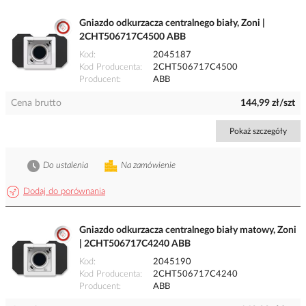
Gniazdo odkurzacza centralnego biały, Zoni |
2CHT506717C4500 ABB
Kod
2045187
Kod Producenta
2CHT506717C4500
Producent
ABB
Cena brutto
144,99 zł/szt
Pokaż szczegóły
Do ustalenia
Na zamówienie
Dodaj do porównania
Gniazdo odkurzacza centralnego biały matowy, Zoni
| 2CHT506717C4240 ABB
Kod
2045190
Kod Producenta
2CHT506717C4240
Producent
ABB