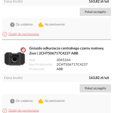
Cena brutto
163,82 zł/szt
Pokaż szczegóły
Do ustalenia
Na zamówienie
Dodaj do porównania
Gniazdo odkurzacza centralnego czarny matowy,
Zoni | 2CHT506717C4237 ABB
Kod
2045264
Kod Producenta
2CHT506717C4237
Producent
ABB
Cena brutto
163,82 zł/szt
Pokaż szczegóły
Do ustalenia
Na zamówienie
Dodaj do porównania