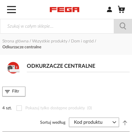
Zaloguj się / Z
Strona główna
Wszystkie produkty
Dom i ogród
Odkurzacze centralne
ODKURZACZE CENTRALNE
Filtr
4 szt.
Pokazuj tylko dostępne produkty
(0)
Sortuj według