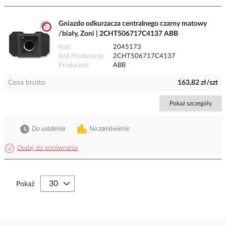
Gniazdo odkurzacza centralnego czarny matowy
/biały, Zoni | 2CHT506717C4137 ABB
Kod
2045173
Kod Producenta
2CHT506717C4137
Producent
ABB
Cena brutto
163,82 zł/szt
Pokaż szczegóły
Do ustalenia
Na zamówienie
Dodaj do porównania
Pokaż