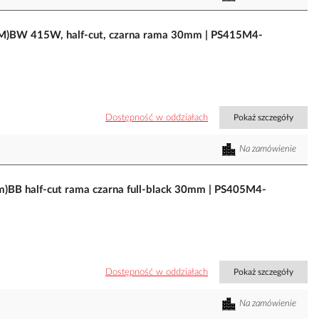
M)BW 415W, half-cut, czarna rama 30mm | PS415M4-
Dostępność w oddziałach
Pokaż szczegóły
Na zamówienie
BB half-cut rama czarna full-black 30mm | PS405M4-
Dostępność w oddziałach
Pokaż szczegóły
Na zamówienie