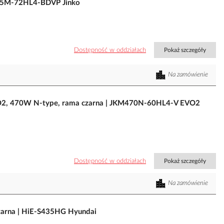
35M-72HL4-BDVP Jinko
Dostępność w oddziałach
Pokaż szczegóły
Na zamówienie
VO2, 470W N-type, rama czarna | JKM470N-60HL4-V EVO2
Dostępność w oddziałach
Pokaż szczegóły
Na zamówienie
zarna | HiE-S435HG Hyundai