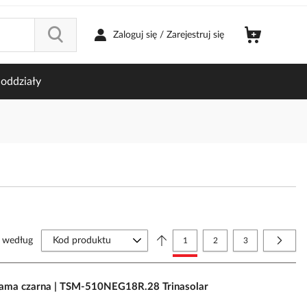
Zaloguj się / Zarejestruj się
oddziały
Strona
j według
Aktualnie czytasz stronę
Strona
Strona
Strona
Nastę
1
2
3
ma czarna | TSM-510NEG18R.28 Trinasolar