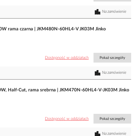
Na zamówienie
80W rama czarna | JKM480N-60HL4-V JK03M Jinko
Dostępność w oddziałach
Pokaż szczegóły
Na zamówienie
70W, Half-Cut, rama srebrna | JKM470N-60HL4-V-JK03M Jinko
Dostępność w oddziałach
Pokaż szczegóły
Na zamówienie