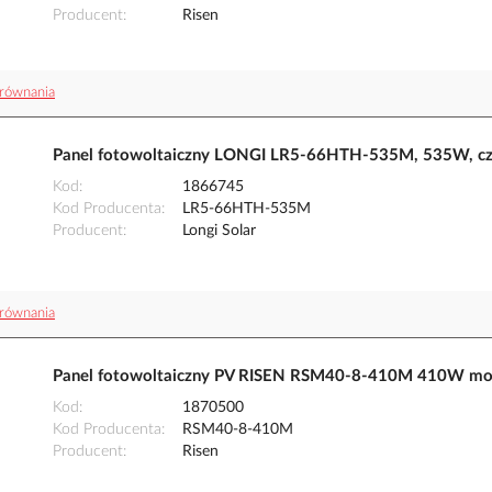
Producent
Risen
równania
Panel fotowoltaiczny LONGI LR5-66HTH-535M, 535W, cz
Kod
1866745
Kod Producenta
LR5-66HTH-535M
Producent
Longi Solar
równania
Panel fotowoltaiczny PV RISEN RSM40-8-410M 410W mo
Kod
1870500
Kod Producenta
RSM40-8-410M
Producent
Risen