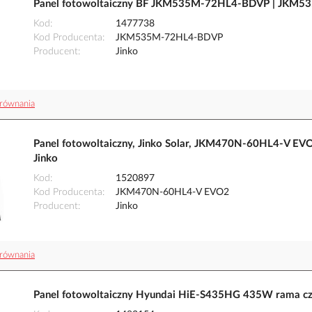
Panel fotowoltaiczny BF JKM535M-72HL4-BDVP | JKM5
Kod
1477738
Kod Producenta
JKM535M-72HL4-BDVP
Producent
Jinko
równania
Panel fotowoltaiczny, Jinko Solar, JKM470N-60HL4-V E
Jinko
Kod
1520897
Kod Producenta
JKM470N-60HL4-V EVO2
Producent
Jinko
równania
Panel fotowoltaiczny Hyundai HiE-S435HG 435W rama c