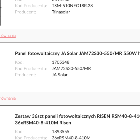
Kod Producenta
TSM-510NEG18R.28
Producent
Trinasolar
równania
Panel fotowoltaiczny JA Solar JAM72S30-550/MR 550W h
Kod
1705348
Kod Producenta
JAM72S30-550/MR
Producent
JA Solar
równania
Zestaw 36szt paneli fotowoltaicznych RISEN RSM40-8-4
36xRSM40-8-410M Risen
Kod
1893555
Kod Producenta
36xRSM40-8-410M