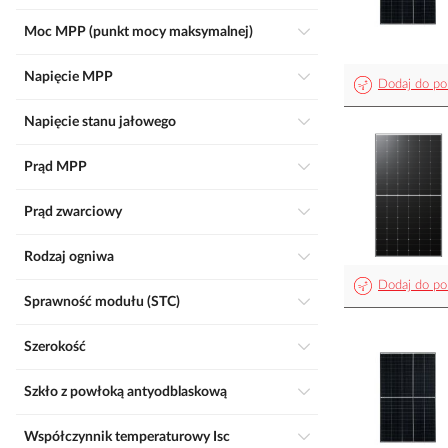
Moc MPP (punkt mocy maksymalnej)
Napięcie MPP
Dodaj do po
Napięcie stanu jałowego
Prąd MPP
Prąd zwarciowy
Rodzaj ogniwa
Dodaj do po
Sprawność modułu (STC)
Szerokość
Szkło z powłoką antyodblaskową
Współczynnik temperaturowy Isc