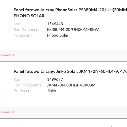
Panel fotowoltaiczny PhonoSolar PS380M4-20/UH(30
PHONO SOLAR
Kod
1546443
Kod Producenta
PS380M4-20/UH(30MM)BW
Producent
Phono Solar
równania
Panel fotowoltaiczny, Jinko Solar, JKM470N-60HL4-V, 4
Kod
1499677
Kod Producenta
JKM470N-60HL4-V JK03M
Producent
Jinko
równania