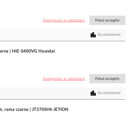
Dostępność w oddziałach
Pokaż szczegóły
Na zamówienie
arna | HiE-S400VG Hyundai
Dostępność w oddziałach
Pokaż szczegóły
Na zamówienie
ut, rama czarna | JT370SHh JETION