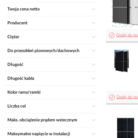
Twoja cena netto
Producent
Dodaj do po
Ciężar
Do przeszkleń pionowych/dachowych
Długość
Długość kabla
Kolor ramy/ramki
Dodaj do po
Liczba cel
Maks. obciążenie prądem wstecznym
Maksymalne napięcie w instalacji