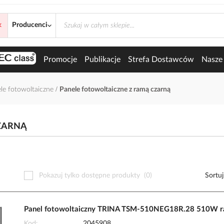
×
 z ramą czarną
Producenci
Promocje
Publikacje
Strefa Dostawców
Nasze 
le fotowoltaiczne
Panele fotowoltaiczne z ramą czarną
ZARNĄ
Pokazuj tylko dostępne produkty
(0)
Sortu
Panel fotowoltaiczny TRINA TSM-510NEG18R.28 510W ra
Kod
2045908