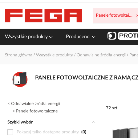
Przejdź
do
Panele fotowoltaiczne
treści
Wszystkie produkty
Producenci
Strona główna
Wszystkie produkty
Odnawialne źródła energii
Pane
PANELE FOTOWOLTAICZNE Z RAMĄ C
Odnawialne źródła energii
72 szt.
Panele fotowoltaiczne
Szybki wybór
Pokazuj tylko dostępne produkty
0