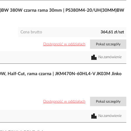
MM)BW 380W czarna rama 30mm | PS380M4-20/UH(30MM)BW
Cena brutto
364,61 zł/szt
Dostępność w oddziałach
Pokaż szczegóły
Na zamówienie
70W, Half-Cut, rama czarna | JKM470N-60HL4-V JK03M Jinko
Dostępność w oddziałach
Pokaż szczegóły
Na zamówienie