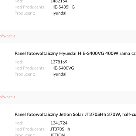
Kod
1482154
Kod Producenta
HiE-S435HG
Producent
Hyundai
równania
Panel fotowoltaiczny Hyundai HiE-S400VG 400W rama cz
Kod
1378169
Kod Producenta
HiE-S400VG
Producent
Hyundai
równania
Panel fotowoltaiczny Jetion Solar JT370SHh 370W, half-c
Kod
1341724
Kod Producenta
JT370SHh
Producent
JETION