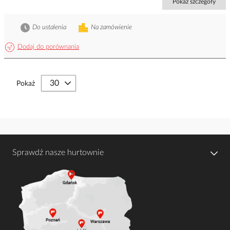
Pokaż szczegóły
Do ustalenia
Na zamówienie
Dodaj do porównania
Pokaż
Sprawdź nasze hurtownie