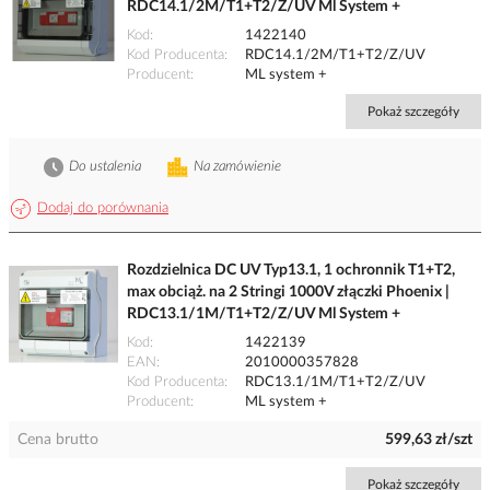
RDC14.1/2M/T1+T2/Z/UV Ml System +
Kod
1422140
Kod Producenta
RDC14.1/2M/T1+T2/Z/UV
Producent
ML system +
Pokaż szczegóły
Do ustalenia
Na zamówienie
Dodaj do porównania
Rozdzielnica DC UV Typ13.1, 1 ochronnik T1+T2,
max obciąż. na 2 Stringi 1000V złączki Phoenix |
RDC13.1/1M/T1+T2/Z/UV Ml System +
Kod
1422139
EAN
2010000357828
Kod Producenta
RDC13.1/1M/T1+T2/Z/UV
Producent
ML system +
Cena brutto
599,63 zł/szt
Pokaż szczegóły