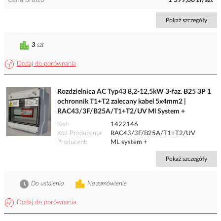
Cena brutto
1 599,00 zł/szt
Pokaż szczegóły
3
szt
Dodaj do porównania
Rozdzielnica AC Typ43 8,2-12,5kW 3-faz. B25 3P 1
ochronnik T1+T2 zalecany kabel 5x4mm2 |
RAC43/3F/B25A/T1+T2/UV Ml System +
Kod
1422146
Kod Producenta
RAC43/3F/B25A/T1+T2/UV
Producent
ML system +
Pokaż szczegóły
Do ustalenia
Na zamówienie
Dodaj do porównania