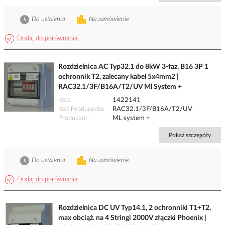
Do ustalenia
Na zamówienie
Dodaj do porównania
Rozdzielnica AC Typ32.1 do 8kW 3-faz. B16 3P 1
ochronnik T2, zalecany kabel 5x4mm2 |
RAC32.1/3F/B16A/T2/UV Ml System +
Kod
1422141
Kod Producenta
RAC32.1/3F/B16A/T2/UV
Producent
ML system +
Pokaż szczegóły
Do ustalenia
Na zamówienie
Dodaj do porównania
Rozdzielnica DC UV Typ14.1, 2 ochronniki T1+T2,
max obciąż. na 4 Stringi 2000V złączki Phoenix |