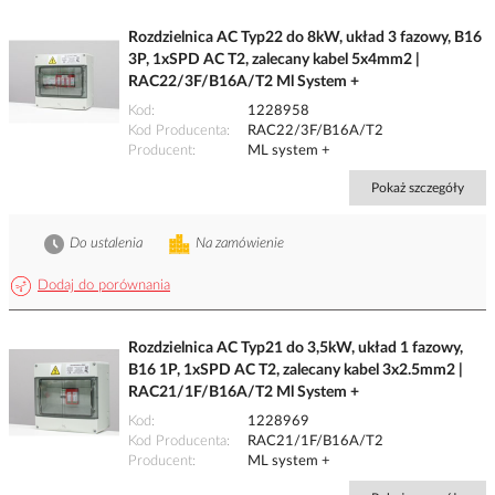
Rozdzielnica AC Typ22 do 8kW, układ 3 fazowy, B16
3P, 1xSPD AC T2, zalecany kabel 5x4mm2 |
RAC22/3F/B16A/T2 Ml System +
Kod
1228958
Kod Producenta
RAC22/3F/B16A/T2
Producent
ML system +
Pokaż szczegóły
Do ustalenia
Na zamówienie
Dodaj do porównania
Rozdzielnica AC Typ21 do 3,5kW, układ 1 fazowy,
B16 1P, 1xSPD AC T2, zalecany kabel 3x2.5mm2 |
RAC21/1F/B16A/T2 Ml System +
Kod
1228969
Kod Producenta
RAC21/1F/B16A/T2
Producent
ML system +