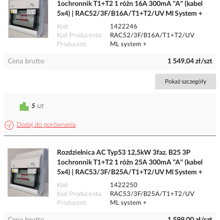
1ochronnik T1+T2 1 różn 16A 300mA "A" (kabel
5x4) | RAC52/3F/B16A/T1+T2/UV Ml System +
Kod
1422246
Kod Producenta
RAC52/3F/B16A/T1+T2/UV
Producent
ML system +
Cena brutto
1 549,04 zł/szt
Pokaż szczegóły
5
szt
Dodaj do porównania
Rozdzielnica AC Typ53 12,5kW 3faz. B25 3P
1ochronnik T1+T2 1 różn 25A 300mA "A" (kabel
5x4) | RAC53/3F/B25A/T1+T2/UV Ml System +
Kod
1422250
Kod Producenta
RAC53/3F/B25A/T1+T2/UV
Producent
ML system +