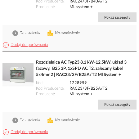
Kod Producenta
RAC24/3F/B40A/T2
Producent
ML system +
Pokaż szczegóły
Do ustalenia
Na zamówienie
Dodaj do porównania
Rozdzielnica AC Typ23 8,1 kW-12,5kW, układ 3
fazowy, B25 3P, 1xSPD AC T2, zalecany kabel
5x4mm2 | RAC23/3F/B25A/T2 Ml System +
Kod
1228959
Kod Producenta
RAC23/3F/B25A/T2
Producent
ML system +
Pokaż szczegóły
Do ustalenia
Na zamówienie
Dodaj do porównania