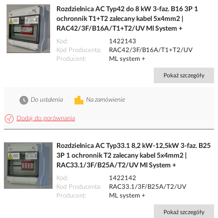
Rozdzielnica AC Typ42 do 8 kW 3-faz. B16 3P 1
ochronnik T1+T2 zalecany kabel 5x4mm2 |
RAC42/3F/B16A/T1+T2/UV Ml System +
Kod
1422143
Kod Producenta
RAC42/3F/B16A/T1+T2/UV
Producent
ML system +
Pokaż szczegóły
Do ustalenia
Na zamówienie
Dodaj do porównania
Rozdzielnica AC Typ33.1 8,2 kW-12,5kW 3-faz. B25
3P 1 ochronnik T2 zalecany kabel 5x4mm2 |
RAC33.1/3F/B25A/T2/UV Ml System +
Kod
1422142
Kod Producenta
RAC33.1/3F/B25A/T2/UV
Producent
ML system +
Pokaż szczegóły