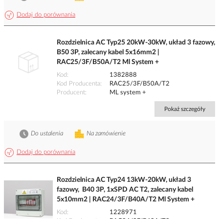
Dodaj do porównania
Rozdzielnica AC Typ25 20kW-30kW, układ 3 fazowy,
B50 3P, zalecany kabel 5x16mm2 |
RAC25/3F/B50A/T2 Ml System +
Kod
1382888
Kod Producenta
RAC25/3F/B50A/T2
Producent
ML system +
Pokaż szczegóły
Do ustalenia
Na zamówienie
Dodaj do porównania
Rozdzielnica AC Typ24 13kW-20kW, układ 3
fazowy, B40 3P, 1xSPD AC T2, zalecany kabel
5x10mm2 | RAC24/3F/B40A/T2 Ml System +
Kod
1228971