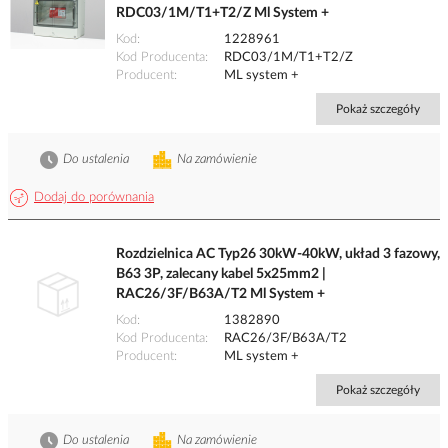
RDC03/1M/T1+T2/Z Ml System +
Kod
1228961
Kod Producenta
RDC03/1M/T1+T2/Z
Producent
ML system +
Pokaż szczegóły
Do ustalenia
Na zamówienie
Dodaj do porównania
Rozdzielnica AC Typ26 30kW-40kW, układ 3 fazowy,
B63 3P, zalecany kabel 5x25mm2 |
RAC26/3F/B63A/T2 Ml System +
Kod
1382890
Kod Producenta
RAC26/3F/B63A/T2
Producent
ML system +
Pokaż szczegóły
Do ustalenia
Na zamówienie