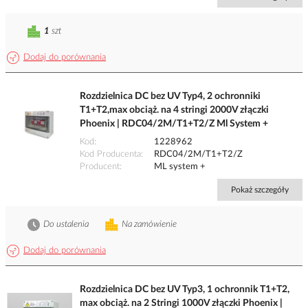
1
szt
Dodaj do porównania
Rozdzielnica DC bez UV Typ4, 2 ochronniki
T1+T2,max obciąż. na 4 stringi 2000V złączki
Phoenix | RDC04/2M/T1+T2/Z Ml System +
Kod
1228962
Kod Producenta
RDC04/2M/T1+T2/Z
Producent
ML system +
Pokaż szczegóły
Do ustalenia
Na zamówienie
Dodaj do porównania
Rozdzielnica DC bez UV Typ3, 1 ochronnik T1+T2,
max obciąż. na 2 Stringi 1000V złączki Phoenix |