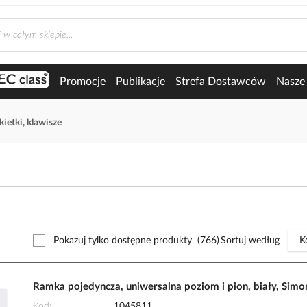
Promocje
Publikacje
Strefa Dostawców
Nasze 
kietki, klawisze
Pokazuj tylko dostępne produkty
(766)
Sortuj według
Ramka pojedyncza, uniwersalna poziom i pion, biały, Sim
Kod
1045811