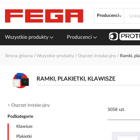
Przejdź
do
Producenci
treści
Wszystkie produkty
Producenci
Strona główna
Wszystkie produkty
Osprzęt instalacyjny
Ramki, pla
RAMKI, PLAKIETKI, KLAWISZE
Osprzęt instalacyjny
5058 szt.
Podkategorie
Klawisze
Plakietki