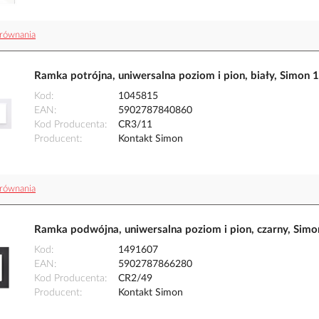
równania
Ramka potrójna, uniwersalna poziom i pion, biały, Simon
Kod
1045815
EAN
5902787840860
Kod Producenta
CR3/11
Producent
Kontakt Simon
równania
Ramka podwójna, uniwersalna poziom i pion, czarny, Sim
Kod
1491607
EAN
5902787866280
Kod Producenta
CR2/49
Producent
Kontakt Simon