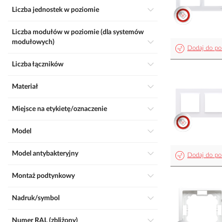
Liczba jednostek w poziomie
Liczba modułów w poziomie (dla systemów
modułowych)
Dodaj do po
Liczba łączników
Materiał
Miejsce na etykietę/oznaczenie
Model
Model antybakteryjny
Dodaj do po
Montaż podtynkowy
Nadruk/symbol
Numer RAL (zbliżony)