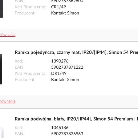
EAN
5902787862800
Kod Producenta
CR1/49
Producent
Kontakt Simon
równania
Ramka pojedyncza, czarny mat, IP20/[IP44], Simon 54 Pr
Kod
1390276
EAN
5902787871222
Kod Producenta
DR1/49
Producent
Kontakt Simon
równania
Ramka podwójna, biały, IP20/[IP44], Simon 54 Premium |
Kod
1046186
EAN
5902787826963