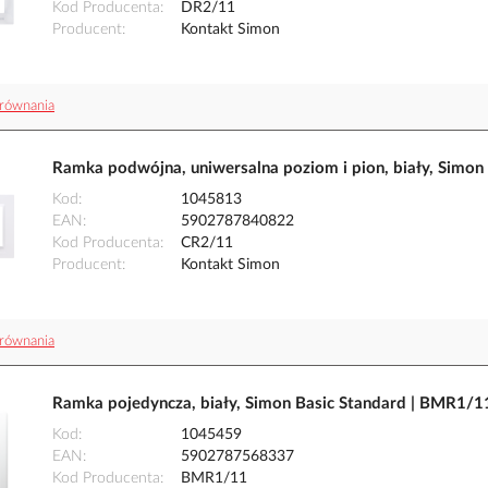
Kod Producenta
DR2/11
Producent
Kontakt Simon
równania
Ramka podwójna, uniwersalna poziom i pion, biały, Simon
Kod
1045813
EAN
5902787840822
Kod Producenta
CR2/11
Producent
Kontakt Simon
równania
Ramka pojedyncza, biały, Simon Basic Standard | BMR1/1
Kod
1045459
EAN
5902787568337
Kod Producenta
BMR1/11