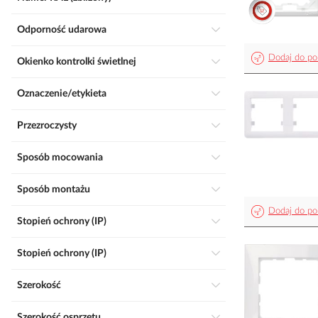
Odporność udarowa
Dodaj do po
Okienko kontrolki świetlnej
Oznaczenie/etykieta
Przezroczysty
Sposób mocowania
Sposób montażu
Dodaj do po
Stopień ochrony (IP)
Stopień ochrony (IP)
Szerokość
Szerokość osprzętu