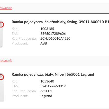
równania
Ramka pojedyncza, śnieżnobiały, Swing, 3901J-A00010 
Kod
1003185
EAN
8595017289606
Kod Producenta
2CHJ010010A4520
Producent
ABB
równania
Ramka pojedyncza, biały, Niloe | 665001 Legrand
Kod
1053640
EAN
3245066650012
Kod Producenta
665001
Producent
Legrand