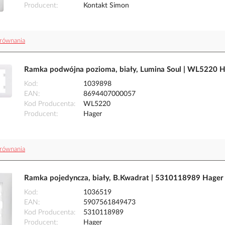
Producent
Kontakt Simon
równania
Ramka podwójna pozioma, biały, Lumina Soul | WL5220 
Kod
1039898
EAN
8694407000057
Kod Producenta
WL5220
Producent
Hager
równania
Ramka pojedyncza, biały, B.Kwadrat | 5310118989 Hager
Kod
1036519
EAN
5907561849473
Kod Producenta
5310118989
Producent
Hager