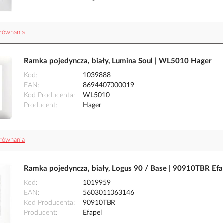
równania
Ramka pojedyncza, biały, Lumina Soul | WL5010 Hager
Kod
1039888
EAN
8694407000019
Kod Producenta
WL5010
Producent
Hager
równania
Ramka pojedyncza, biały, Logus 90 / Base | 90910TBR Efa
Kod
1019959
EAN
5603011063146
Kod Producenta
90910TBR
Producent
Efapel