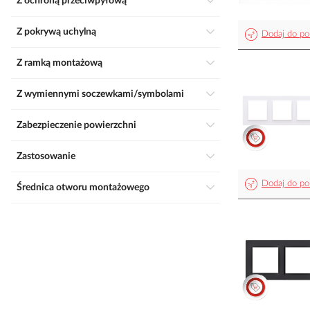
Z ochroną przeciwpyłową
Z pokrywą uchylną
Dodaj do po
Z ramką montażową
Z wymiennymi soczewkami/symbolami
Zabezpieczenie powierzchni
Zastosowanie
Dodaj do po
Średnica otworu montażowego