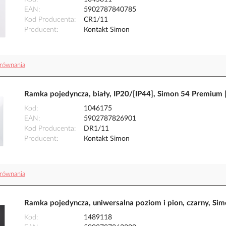
EAN
5902787840785
Kod Producenta
CR1/11
Producent
Kontakt Simon
równania
Ramka pojedyncza, biały, IP20/[IP44], Simon 54 Premium
Kod
1046175
EAN
5902787826901
Kod Producenta
DR1/11
Producent
Kontakt Simon
równania
Ramka pojedyncza, uniwersalna poziom i pion, czarny, Si
Kod
1489118