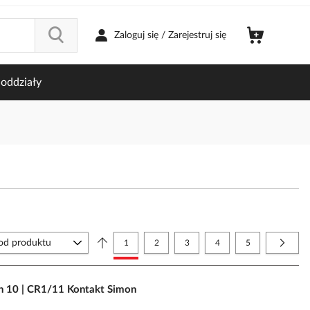
Zaloguj się / Zarejestruj się
oddziały
Strona
Aktualnie czytasz stronę
Strona
Strona
Strona
Strona
Strona
Nastę
1
2
3
4
5
on 10 | CR1/11 Kontakt Simon