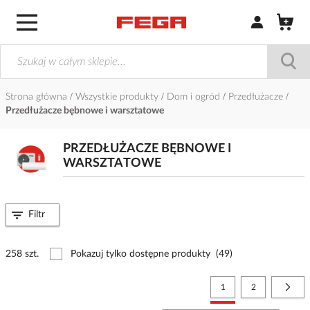
Zaloguj się / Z
Strona główna
Wszystkie produkty
Dom i ogród
Przedłużacze
Przedłużacze bębnowe i warsztatowe
PRZEDŁUŻACZE BĘBNOWE I
WARSZTATOWE
Filtr
258 szt.
Pokazuj tylko dostępne produkty
(49)
Strona
Aktualnie czytasz stronę
Strona
Stro
Nast
1
2