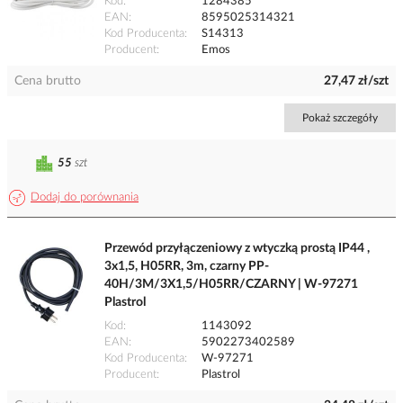
Kod
1284385
EAN
8595025314321
Kod Producenta
S14313
Producent
Emos
Cena brutto
27,47 zł/szt
Pokaż szczegóły
55
szt
Dodaj do porównania
Przewód przyłączeniowy z wtyczką prostą IP44 ,
3x1,5, H05RR, 3m, czarny PP-
40H/3M/3X1,5/H05RR/CZARNY | W-97271
Plastrol
Kod
1143092
EAN
5902273402589
Kod Producenta
W-97271
Producent
Plastrol