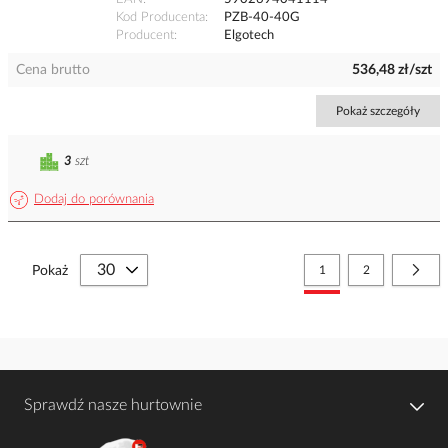
Kod Producenta
PZB-40-40G
Producent
Elgotech
Cena brutto
536,48 zł/szt
Pokaż szczegóły
3
szt
Dodaj do porównania
Strona
Aktualnie czytasz stronę
Strona
Stro
Nast
Pokaż
1
2
Sprawdź nasze hurtownie