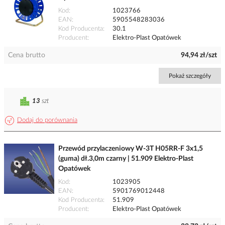
Kod
1023766
EAN
5905548283036
Kod Producenta
30.1
Producent
Elektro-Plast Opatówek
Cena brutto
94,94 zł/szt
Pokaż szczegóły
13
szt
Dodaj do porównania
Przewód przylaczeniowy W-3T H05RR-F 3x1,5
(guma) dł.3,0m czarny | 51.909 Elektro-Plast
Opatówek
Kod
1023905
EAN
5901769012448
Kod Producenta
51.909
Producent
Elektro-Plast Opatówek