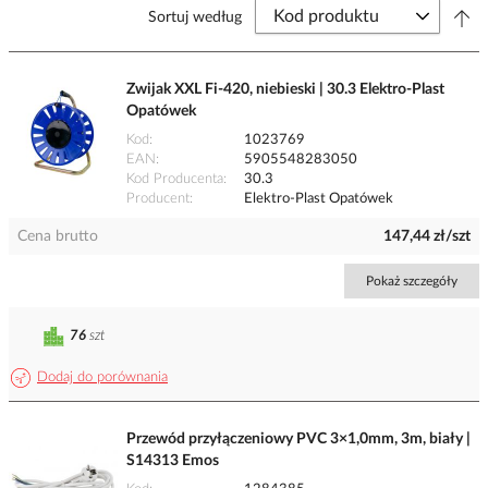
Sortuj według
Zwijak XXL Fi-420, niebieski | 30.3 Elektro-Plast
Opatówek
Kod
1023769
EAN
5905548283050
Kod Producenta
30.3
Producent
Elektro-Plast Opatówek
Cena brutto
147,44 zł/szt
Pokaż szczegóły
76
szt
Dodaj do porównania
Przewód przyłączeniowy PVC 3×1,0mm, 3m, biały |
S14313 Emos