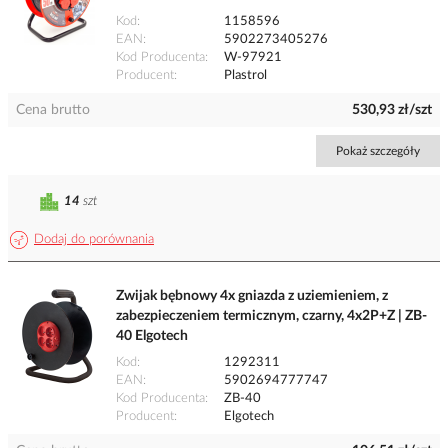
Kod
1158596
EAN
5902273405276
Kod Producenta
W-97921
Producent
Plastrol
Cena brutto
530,93 zł/szt
Pokaż szczegóły
14
szt
Dodaj do porównania
Zwijak bębnowy 4x gniazda z uziemieniem, z
zabezpieczeniem termicznym, czarny, 4x2P+Z | ZB-
40 Elgotech
Kod
1292311
EAN
5902694777747
Kod Producenta
ZB-40
Producent
Elgotech