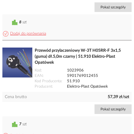
Pokaż szczegóły
8
szt
Dodaj do porównania
Przewód przylaczeniowy W-3T H05RR-F 3x1,5
(guma) dł.5,0m czarny | 51.910 Elektro-Plast
Opatówek
Kod
1023906
EAN
5901769012455
Kod Producenta
51.910
Producent
Elektro-Plast Opatówek
Cena brutto
57,39 zł/szt
Pokaż szczegóły
7
szt