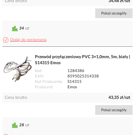
Cena brutto
34,48 zł/szt
Pokaż szczegóły
34
szt
Dodaj do porównania
Przewód przyłączeniowy PVC 3×1,0mm, 5m, biały |
S14315 Emos
Kod
1284386
EAN
8595025314338
Kod Producenta
S14315
Producent
Emos
Cena brutto
43,35 zł/szt
Pokaż szczegóły
28
szt