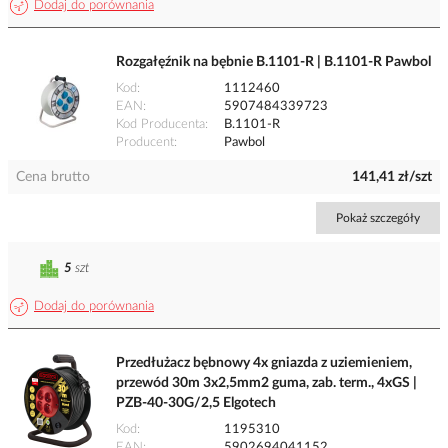
Dodaj do porównania
Rozgałęźnik na bębnie B.1101-R | B.1101-R Pawbol
Kod
1112460
EAN
5907484339723
Kod Producenta
B.1101-R
Producent
Pawbol
Cena brutto
141,41 zł/szt
Pokaż szczegóły
5
szt
Dodaj do porównania
Przedłużacz bębnowy 4x gniazda z uziemieniem,
przewód 30m 3x2,5mm2 guma, zab. term., 4xGS |
PZB-40-30G/2,5 Elgotech
Kod
1195310
EAN
5902694041152