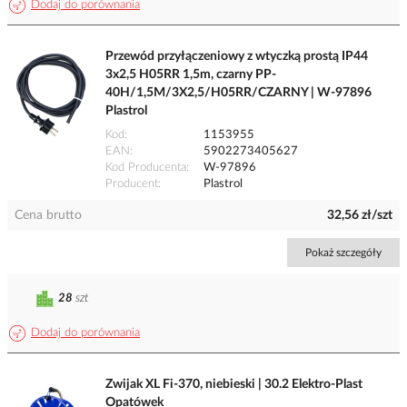
Dodaj do porównania
Przewód przyłączeniowy z wtyczką prostą IP44
3x2,5 H05RR 1,5m, czarny PP-
40H/1,5M/3X2,5/H05RR/CZARNY | W-97896
Plastrol
Kod
1153955
EAN
5902273405627
Kod Producenta
W-97896
Producent
Plastrol
Cena brutto
32,56 zł/szt
Pokaż szczegóły
28
szt
Dodaj do porównania
Zwijak XL Fi-370, niebieski | 30.2 Elektro-Plast
Opatówek