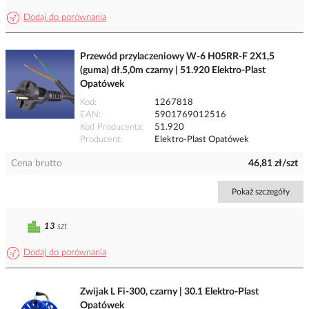
Dodaj do porównania
Przewód przylaczeniowy W-6 H05RR-F 2X1,5
(guma) dł.5,0m czarny | 51.920 Elektro-Plast
Opatówek
Kod
1267818
EAN
5901769012516
Kod Producenta
51.920
Producent
Elektro-Plast Opatówek
Cena brutto
46,81 zł/szt
Pokaż szczegóły
13
szt
Dodaj do porównania
Zwijak L Fi-300, czarny | 30.1 Elektro-Plast
Opatówek