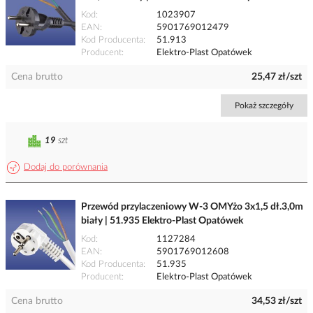
Kod
1023907
EAN
5901769012479
Kod Producenta
51.913
Producent
Elektro-Plast Opatówek
Cena brutto
25,47 zł/szt
Pokaż szczegóły
19
szt
Dodaj do porównania
Przewód przylaczeniowy W-3 OMYżo 3x1,5 dł.3,0m
biały | 51.935 Elektro-Plast Opatówek
Kod
1127284
EAN
5901769012608
Kod Producenta
51.935
Producent
Elektro-Plast Opatówek
Cena brutto
34,53 zł/szt