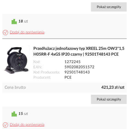
Pokaż szczegóły
18
szt
Dodaj do porównania
Przedłużacz jednofazowy typ XREEL 25m OW3*1,5
H05RR-F 4xGS IP20 czarny | 92501T48143 PCE
Kod
1272245
EAN
5902082051572
Kod Producenta
92501T48143
Producent
PCE
Cena brutto
421,23 zł/szt
Pokaż szczegóły
15
szt
Dodaj do porównania