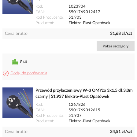
Kod
1023904
EAN
5901769012417
Kod Producenta
51.903
Producent
Elektro-Plast Opatówek
Cena brutto
31,68 zł/szt
Pokaż szczegóły
9
szt
Dodaj do porównania
Przewód przylaczeniowy W-3 OMYżo 3x1,5 dł.3,0m
czarny | 51.937 Elektro-Plast Opatówek
Kod
1267826
EAN
5901769012615
Kod Producenta
51.937
Producent
Elektro-Plast Opatówek
Cena brutto
34,51 zł/szt