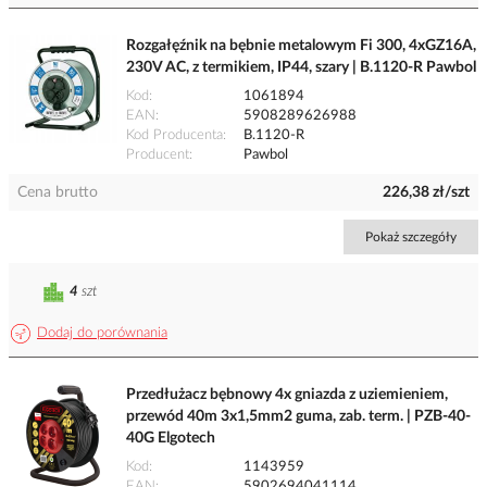
Rozgałęźnik na bębnie metalowym Fi 300, 4xGZ16A,
230V AC, z termikiem, IP44, szary | B.1120-R Pawbol
Kod
1061894
EAN
5908289626988
Kod Producenta
B.1120-R
Producent
Pawbol
Cena brutto
226,38 zł/szt
Pokaż szczegóły
4
szt
Dodaj do porównania
Przedłużacz bębnowy 4x gniazda z uziemieniem,
przewód 40m 3x1,5mm2 guma, zab. term. | PZB-40-
40G Elgotech
Kod
1143959
EAN
5902694041114