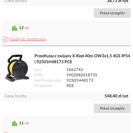
Cena brutto
38,73 zł/szt
Pokaż szczegóły
12
szt
Dodaj do porównania
Przedłużacz zwijany X-Reel 40m OW3x1,5 4GS IP54
| 92501H48173 PCE
Kod
1062742
EAN
5902082018735
Kod Producenta
92501H48173
Producent
PCE
Cena brutto
548,40 zł/szt
Pokaż szczegóły
11
szt