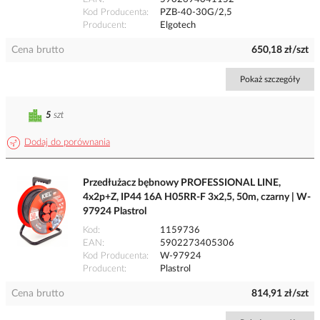
Kod Producenta
PZB-40-30G/2,5
Producent
Elgotech
Cena brutto
650,18 zł/szt
Pokaż szczegóły
5
szt
Dodaj do porównania
Przedłużacz bębnowy PROFESSIONAL LINE,
4x2p+Z, IP44 16A H05RR-F 3x2,5, 50m, czarny | W-
97924 Plastrol
Kod
1159736
EAN
5902273405306
Kod Producenta
W-97924
Producent
Plastrol
Cena brutto
814,91 zł/szt