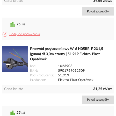
Cena brutto
39,66 zł/szt
Pokaż szczegóły
25
szt
Dodaj do porównania
Przewód przylaczeniowy W-6 H05RR-F 2X1,5
(guma) dł.3,0m czarny | 51.919 Elektro-Plast
Opatówek
Kod
1023908
EAN
5901769012509
Kod Producenta
51.919
Producent
Elektro-Plast Opatówek
Cena brutto
31,25 zł/szt
Pokaż szczegóły
25
szt