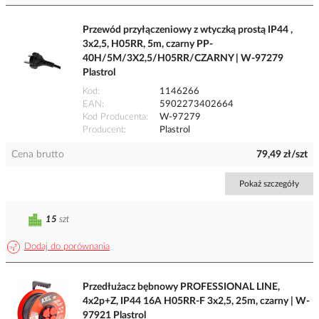
Przewód przyłączeniowy z wtyczką prostą IP44 ,
3x2,5, H05RR, 5m, czarny PP-
40H/5M/3X2,5/H05RR/CZARNY | W-97279
Plastrol
Kod
1146266
EAN
5902273402664
Kod Producenta
W-97279
Producent
Plastrol
Cena brutto
79,49 zł/szt
Pokaż szczegóły
15
szt
Dodaj do porównania
Przedłużacz bębnowy PROFESSIONAL LINE,
4x2p+Z, IP44 16A H05RR-F 3x2,5, 25m, czarny | W-
97921 Plastrol