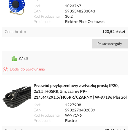
Kod
1023767
EAN
5905548283043
Kod Producenta
30.2
Producent
Elektro-Plast Opatówek
Cena brutto
120,52 zł/szt
Pokaż szczegóły
27
szt
Dodaj do porównania
Przewód przyłączeniowy z wtyczką prostą IP20 ,
2x1,5, H05RR, 5m, czarny PP-
21/5M/2X1,5/H05RR/CZARNY | W-97196 Plastrol
Kod
1227908
EAN
5902273402039
Kod Producenta
W-97196
Producent
Plastrol