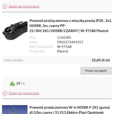
Dodaj do porównania
Przewód przyłączeniowy z wtyczką prostą IP20 , 2x1,
H05RR, 3m, czarny PP-
21/3M/2X1/H05RR/CZARNY | W-97188 Plastrol
Kod
1146285
EAN
5902273401957
Kod Producenta
W-97188
Producent
Plastrol
Cena brutto
22,60 zł/szt
Pokaż szczegóły
20
szt
Dodaj do porównania
Przewód przylaczeniowy W-6 H05RR-F 2X1 (guma)
dł.3,0m czarny | 51.913 Elektro-Plast Opatówek