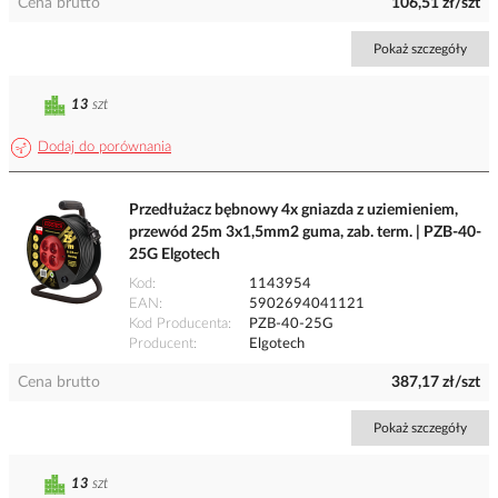
Cena brutto
106,51 zł/szt
Pokaż szczegóły
13
szt
Dodaj do porównania
Przedłużacz bębnowy 4x gniazda z uziemieniem,
przewód 25m 3x1,5mm2 guma, zab. term. | PZB-40-
25G Elgotech
Kod
1143954
EAN
5902694041121
Kod Producenta
PZB-40-25G
Producent
Elgotech
Cena brutto
387,17 zł/szt
Pokaż szczegóły
13
szt