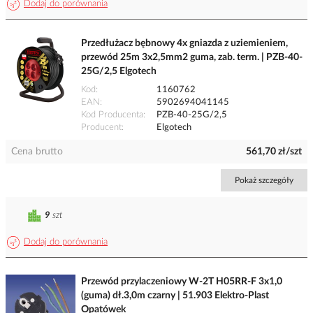
Dodaj do porównania
Przedłużacz bębnowy 4x gniazda z uziemieniem,
przewód 25m 3x2,5mm2 guma, zab. term. | PZB-40-
25G/2,5 Elgotech
Kod
1160762
EAN
5902694041145
Kod Producenta
PZB-40-25G/2,5
Producent
Elgotech
Cena brutto
561,70 zł/szt
Pokaż szczegóły
9
szt
Dodaj do porównania
Przewód przylaczeniowy W-2T H05RR-F 3x1,0
(guma) dł.3,0m czarny | 51.903 Elektro-Plast
Opatówek