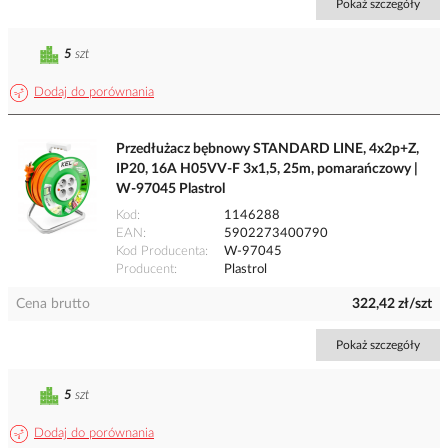
Pokaż szczegóły
5
szt
Dodaj do porównania
Przedłużacz bębnowy STANDARD LINE, 4x2p+Z,
IP20, 16A H05VV-F 3x1,5, 25m, pomarańczowy |
W-97045 Plastrol
Kod
1146288
EAN
5902273400790
Kod Producenta
W-97045
Producent
Plastrol
Cena brutto
322,42 zł/szt
Pokaż szczegóły
5
szt
Dodaj do porównania