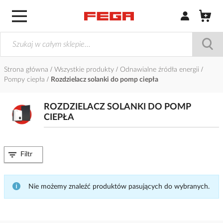
Zaloguj się / Z
Strona główna
Wszystkie produkty
Odnawialne źródła energii
Pompy ciepła
Rozdzielacz solanki do pomp ciepła
ROZDZIELACZ SOLANKI DO POMP
CIEPŁA
Filtr
Nie możemy znaleźć produktów pasujących do wybranych.