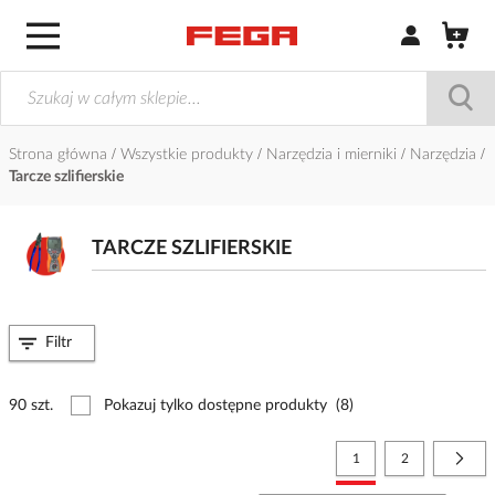
Zaloguj się / Z
Strona główna
Wszystkie produkty
Narzędzia i mierniki
Narzędzia
Tarcze szlifierskie
TARCZE SZLIFIERSKIE
Filtr
90 szt.
Pokazuj tylko dostępne produkty
(8)
Strona
Aktualnie czytasz stronę
Strona
Stro
Nast
1
2