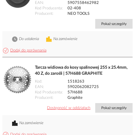
EAN
5907558462982
Kod Producenta
02-408
Producent
NEO TOOLS
Pokaż szczegóły
Do ustalenia
Na zamówienie
Dodaj do porównania
Tarcza widiowa do kosy spalinowej 255 x 25.4mm,
40 Z, do zarośli | 57H688 GRAPHITE
Kod
1518263
EAN
5902062082725
Kod Producenta
57H688
Producent
Graphite
Dostępność w oddziałach
Pokaż szczegóły
Na zamówienie
Dodaj do porównania