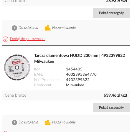
Cena brutto
28,93 zł/szt
Pokaż szczegóły
Do ustalenia
Na zamówienie
Dodaj do porównania
Tarcza diamentowa HUDD 230 mm | 4932399822
Milwaukee
Kod
1454405
EAN
4002395364770
Kod Producenta
4932399822
Producent
Milwaukee
Cena brutto
639,46 zł/szt
Pokaż szczegóły
Do ustalenia
Na zamówienie