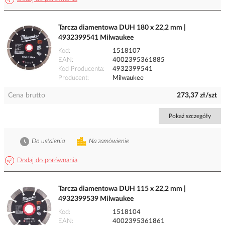
Tarcza diamentowa DUH 180 x 22,2 mm |
4932399541 Milwaukee
Kod
1518107
EAN
4002395361885
Kod Producenta
4932399541
Producent
Milwaukee
Cena brutto
273,37 zł/szt
Pokaż szczegóły
Do ustalenia
Na zamówienie
Dodaj do porównania
Tarcza diamentowa DUH 115 x 22,2 mm |
4932399539 Milwaukee
Kod
1518104
EAN
4002395361861