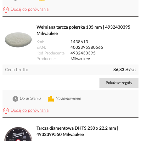
Dodaj do porównania
Wełniana tarcza polerska 135 mm | 4932430395
Milwaukee
Kod
1438613
EAN
4002395380565
Kod Producenta
4932430395
Producent
Milwaukee
Cena brutto
86,83 zł/szt
Pokaż szczegóły
Do ustalenia
Na zamówienie
Dodaj do porównania
Tarcza diamentowa DHTS 230 x 22,2 mm |
4932399550 Milwaukee