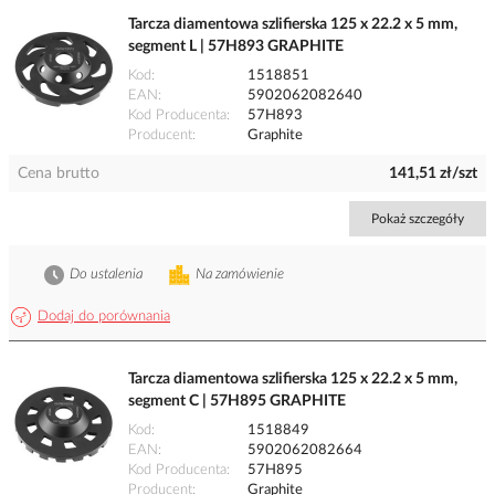
Tarcza diamentowa szlifierska 125 x 22.2 x 5 mm,
segment L | 57H893 GRAPHITE
Kod
1518851
EAN
5902062082640
Kod Producenta
57H893
Producent
Graphite
Cena brutto
141,51 zł/szt
Pokaż szczegóły
Do ustalenia
Na zamówienie
Dodaj do porównania
Tarcza diamentowa szlifierska 125 x 22.2 x 5 mm,
segment C | 57H895 GRAPHITE
Kod
1518849
EAN
5902062082664
Kod Producenta
57H895
Producent
Graphite