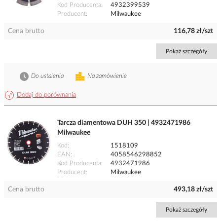
Kod Producenta
4932399539
Producent
Milwaukee
Cena brutto
116,78 zł/szt
Pokaż szczegóły
Do ustalenia
Na zamówienie
Dodaj do porównania
Tarcza diamentowa DUH 350 | 4932471986
Milwaukee
Kod
1518109
EAN
4058546298852
Kod Producenta
4932471986
Producent
Milwaukee
Cena brutto
493,18 zł/szt
Pokaż szczegóły