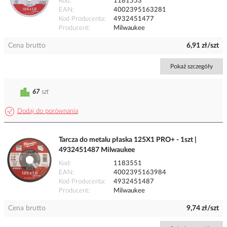
Kod
1181553
EAN
4002395163281
Kod Producenta
4932451477
Producent
Milwaukee
Cena brutto
6,91 zł/szt
Pokaż szczegóły
67
szt
Dodaj do porównania
Tarcza do metalu płaska 125X1 PRO+ - 1szt |
4932451487 Milwaukee
Kod
1183551
EAN
4002395163984
Kod Producenta
4932451487
Producent
Milwaukee
Cena brutto
9,74 zł/szt