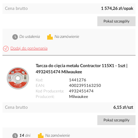
Cena brutto
1 574,26 zł/opak
Pokaż szczegóły
Do ustalenia
Na zamówienie
Dodaj do porównania
Tarcza do cięcia metalu Contractor 115X1 - 1szt |
4932451474 Milwaukee
Kod
1441276
EAN
4002395163250
Kod Producenta
4932451474
Producent
Milwaukee
Cena brutto
6,15 zł/szt
Pokaż szczegóły
14
dni
Na zamówienie