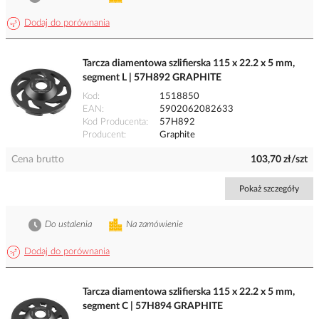
Dodaj do porównania
Tarcza diamentowa szlifierska 115 x 22.2 x 5 mm,
segment L | 57H892 GRAPHITE
Kod
1518850
EAN
5902062082633
Kod Producenta
57H892
Producent
Graphite
Cena brutto
103,70 zł/szt
Pokaż szczegóły
Do ustalenia
Na zamówienie
Dodaj do porównania
Tarcza diamentowa szlifierska 115 x 22.2 x 5 mm,
segment C | 57H894 GRAPHITE