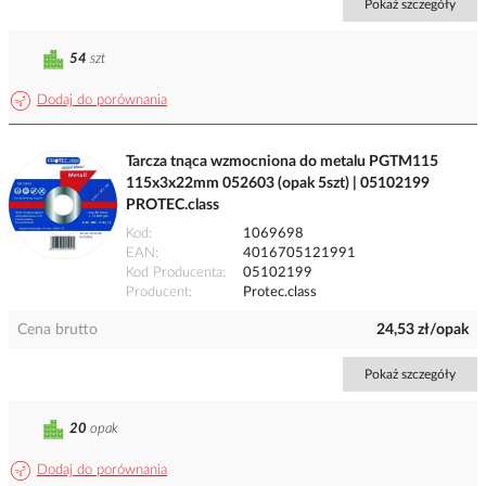
Pokaż szczegóły
54
szt
Dodaj do porównania
Tarcza tnąca wzmocniona do metalu PGTM115
115x3x22mm 052603 (opak 5szt) | 05102199
PROTEC.class
Kod
1069698
EAN
4016705121991
Kod Producenta
05102199
Producent
Protec.class
Cena brutto
24,53 zł/opak
Pokaż szczegóły
20
opak
Dodaj do porównania