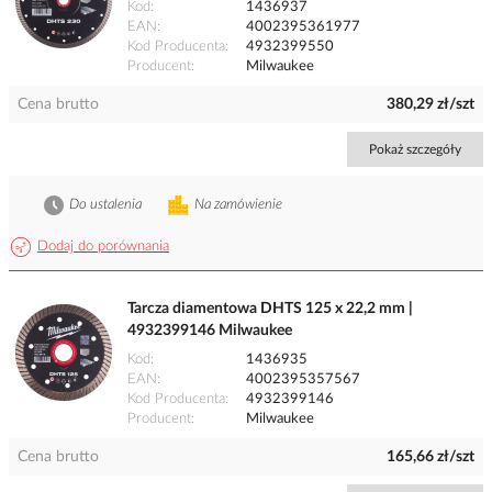
Kod
1436937
EAN
4002395361977
Kod Producenta
4932399550
Producent
Milwaukee
Cena brutto
380,29 zł/szt
Pokaż szczegóły
Do ustalenia
Na zamówienie
Dodaj do porównania
Tarcza diamentowa DHTS 125 x 22,2 mm |
4932399146 Milwaukee
Kod
1436935
EAN
4002395357567
Kod Producenta
4932399146
Producent
Milwaukee
Cena brutto
165,66 zł/szt