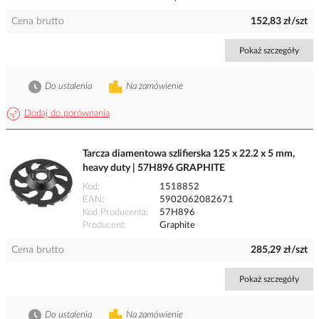
Cena brutto
152,83 zł/szt
Pokaż szczegóły
Do ustalenia
Na zamówienie
Dodaj do porównania
Tarcza diamentowa szlifierska 125 x 22.2 x 5 mm,
heavy duty | 57H896 GRAPHITE
Kod
1518852
EAN
5902062082671
Kod Producenta
57H896
Producent
Graphite
Cena brutto
285,29 zł/szt
Pokaż szczegóły
Do ustalenia
Na zamówienie