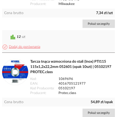
Producent
Milwaukee
Cena brutto
7,34 zł/szt
Pokaż szczegóły
12
szt
Dodaj do porównania
Tarcza tnąca wzmocniona do stali (Inox) PTI115
115x1,2x22,2mm 052601 (opak 10szt) | 05102197
PROTEC.class
Kod
1069696
EAN
4016705121977
Kod Producenta
05102197
Producent
Protec.class
Cena brutto
54,89 zł/opak
Pokaż szczegóły