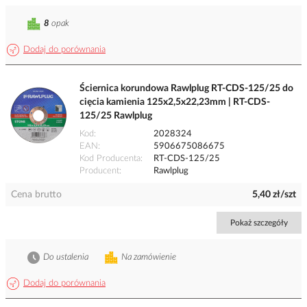
8
opak
Dodaj do porównania
Ściernica korundowa Rawlplug RT-CDS-125/25 do
cięcia kamienia 125x2,5x22,23mm | RT-CDS-
125/25 Rawlplug
Kod
2028324
EAN
5906675086675
Kod Producenta
RT-CDS-125/25
Producent
Rawlplug
Cena brutto
5,40 zł/szt
Pokaż szczegóły
Do ustalenia
Na zamówienie
Dodaj do porównania