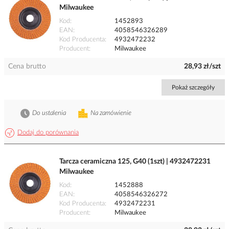
Milwaukee
Kod
1452893
EAN
4058546326289
Kod Producenta
4932472232
Producent
Milwaukee
Cena brutto
28,93 zł/szt
Pokaż szczegóły
Do ustalenia
Na zamówienie
Dodaj do porównania
Tarcza ceramiczna 125, G40 (1szt) | 4932472231
Milwaukee
Kod
1452888
EAN
4058546326272
Kod Producenta
4932472231
Producent
Milwaukee