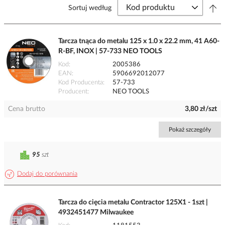
Sortuj według
Tarcza tnąca do metalu 125 x 1.0 x 22.2 mm, 41 A60-
R-BF, INOX | 57-733 NEO TOOLS
Kod
2005386
EAN
5906692012077
Kod Producenta
57-733
Producent
NEO TOOLS
Cena brutto
3,80 zł/szt
Pokaż szczegóły
95
szt
Dodaj do porównania
Tarcza do cięcia metalu Contractor 125X1 - 1szt |
4932451477 Milwaukee