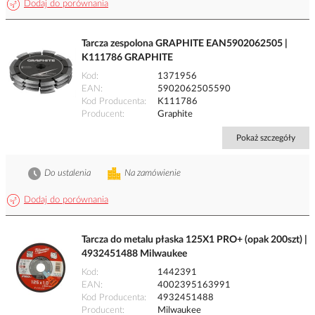
Dodaj do porównania
Tarcza zespolona GRAPHITE EAN5902062505 |
K111786 GRAPHITE
Kod
1371956
EAN
5902062505590
Kod Producenta
K111786
Producent
Graphite
Pokaż szczegóły
Do ustalenia
Na zamówienie
Dodaj do porównania
Tarcza do metalu płaska 125X1 PRO+ (opak 200szt) |
4932451488 Milwaukee
Kod
1442391
EAN
4002395163991
Kod Producenta
4932451488
Producent
Milwaukee