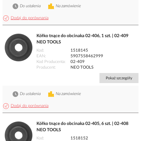
Do ustalenia
Na zamówienie
Dodaj do porównania
Kółko tnące do obcinaka 02-406, 1 szt. | 02-409
NEO TOOLS
Kod
1518145
EAN
5907558462999
Kod Producenta
02-409
Producent
NEO TOOLS
Pokaż szczegóły
Do ustalenia
Na zamówienie
Dodaj do porównania
Kółko tnące do obcinaka 02-405, 6 szt. | 02-408
NEO TOOLS
Kod
1518152