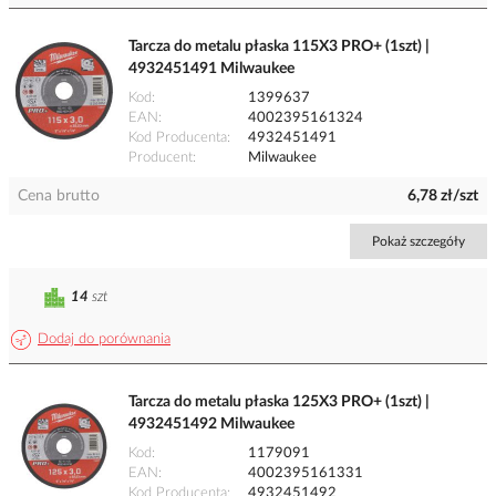
Tarcza do metalu płaska 115X3 PRO+ (1szt) |
4932451491 Milwaukee
Kod
1399637
EAN
4002395161324
Kod Producenta
4932451491
Producent
Milwaukee
Cena brutto
6,78 zł/szt
Pokaż szczegóły
14
szt
Dodaj do porównania
Tarcza do metalu płaska 125X3 PRO+ (1szt) |
4932451492 Milwaukee
Kod
1179091
EAN
4002395161331
Kod Producenta
4932451492