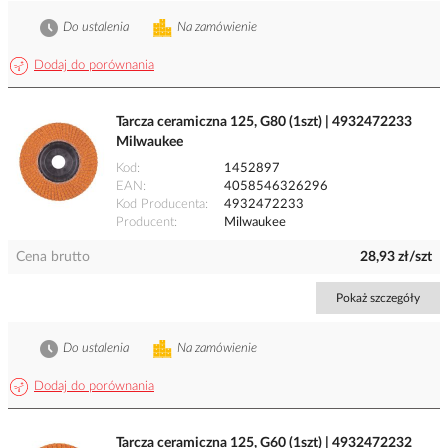
Do ustalenia
Na zamówienie
Dodaj do porównania
Tarcza ceramiczna 125, G80 (1szt) | 4932472233
Milwaukee
Kod
1452897
EAN
4058546326296
Kod Producenta
4932472233
Producent
Milwaukee
Cena brutto
28,93 zł/szt
Pokaż szczegóły
Do ustalenia
Na zamówienie
Dodaj do porównania
Tarcza ceramiczna 125, G60 (1szt) | 4932472232