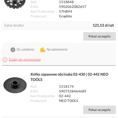
Kod
1518848
EAN
5902062082657
Kod Producenta
57H894
Producent
Graphite
Cena brutto
121,13 zł/szt
Pokaż szczegóły
Do ustalenia
Na zamówienie
Dodaj do porównania
Kółko zapasowe obcinaka 02-430 | 02-442 NEO
TOOLS
Kod
1518174
EAN
5907558464689
Kod Producenta
02-442
Producent
NEO TOOLS
Pokaż szczegóły