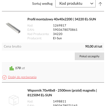
Sortuj według
Profil montażowy 40x40x2200 | 34220 EL-SUN
Kod
1269817
EAN
5903678070861
Kod Producenta
34220
Producent
El-Sun
Cena brutto
90,00 zł/szt
Pokaż szczegóły
170
szt
Dodaj do porównania
Wspornik 70x48x8 - 2500mm (przód) magnelis |
81250M EL-SUN
Kod
1498811
EAN
5903678071165