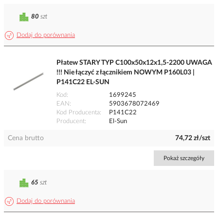
80
szt
Dodaj do porównania
Płatew STARY TYP C100x50x12x1,5-2200 UWAGA
!!! Nie łączyć z łącznikiem NOWYM P160L03 |
P141C22 EL-SUN
Kod
1699245
EAN
5903678072469
Kod Producenta
P141C22
Producent
El-Sun
Cena brutto
74,72 zł/szt
Pokaż szczegóły
65
szt
Dodaj do porównania