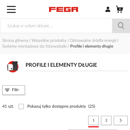
Zaloguj się / Z
Strona główna
Wszystkie produkty
Odnawialne źródła energii
Systemy montażowe do fotowoltaiki
Profile i elementy długie
PROFILE I ELEMENTY DŁUGIE
Filtr
41 szt.
Pokazuj tylko dostępne produkty
(25)
Strona
Aktualnie czytasz stronę
Strona
Stro
Nast
1
2