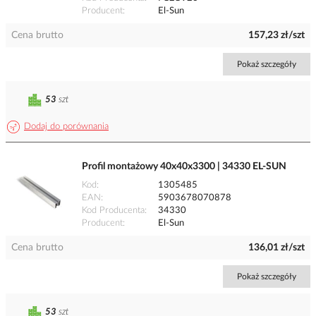
Producent
El-Sun
Cena brutto
157,23 zł/szt
Pokaż szczegóły
53
szt
Dodaj do porównania
Profil montażowy 40x40x3300 | 34330 EL-SUN
Kod
1305485
EAN
5903678070878
Kod Producenta
34330
Producent
El-Sun
Cena brutto
136,01 zł/szt
Pokaż szczegóły
53
szt