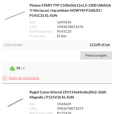
Płatew STARY TYP C100x50x12x1,5-3300 UWAGA
!!! Nie łączyć z łącznikiem NOWYM P160L03 |
P141C33 EL-SUN
Kod
1699246
EAN
5903678072476
Kod Producenta
P141C33
Producent
El-Sun
Cena brutto
112,09 zł/szt
Pokaż szczegóły
58
szt
Dodaj do porównania
Rygiel 2 pion bifacial 25V114x64x36x20x2-2660
Magnelis | P121V26 EL-SUN
Kod
1544669
EAN
5903678071875
Kod Producenta
P121V26