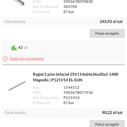
EAN
5903678070830
Kod Producenta
383700
Producent
El-Sun
Cena brutto
245,93 zł/szt
Pokaż szczegóły
42
szt
Dodaj do porównania
Rygiel 2 pion bifacial 25V114x64x36x20x2-1400
Magnelis | P121V14 EL-SUN
Kod
1544512
EAN
5903678071936
Kod Producenta
P121V14
Producent
El-Sun
Cena brutto
90,22 zł/szt
Pokaż szczegóły