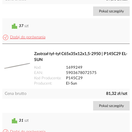
Pokaż szczegóły
37
szt
Dodaj do porównania
Zastrzał tył-tył C65x35x12x1,5-2950 | P145C29 EL-
SUN
Kod
1699249
EAN
5903678072575
Kod Producenta
P145C29
Producent
El-Sun
Cena brutto
81,32 zł/szt
Pokaż szczegóły
31
szt
Dodaj do porównania