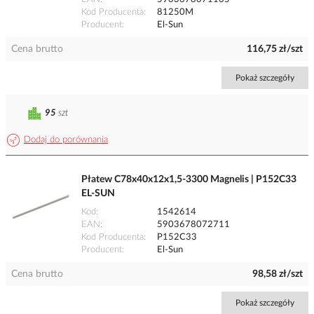
Kod Producenta
81250M
Producent
El-Sun
Cena brutto
116,75 zł/szt
Pokaż szczegóły
95
szt
Dodaj do porównania
Płatew C78x40x12x1,5-3300 Magnelis | P152C33
EL-SUN
Kod
1542614
EAN
5903678072711
Kod Producenta
P152C33
Producent
El-Sun
Cena brutto
98,58 zł/szt
Pokaż szczegóły