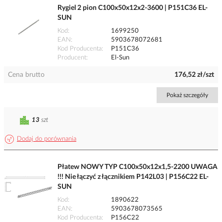
Rygiel 2 pion C100x50x12x2-3600 | P151C36 EL-
SUN
Kod
1699250
EAN
5903678072681
Kod Producenta
P151C36
Producent
El-Sun
Cena brutto
176,52 zł/szt
Pokaż szczegóły
13
szt
Dodaj do porównania
Płatew NOWY TYP C100x50x12x1,5-2200 UWAGA
!!! Nie łączyć z łącznikiem P142L03 | P156C22 EL-
SUN
Kod
1890622
EAN
5903678073565
Kod Producenta
P156C22