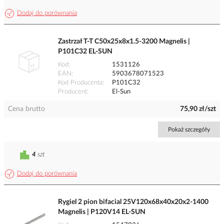
Dodaj do porównania
Zastrzał T-T C50x25x8x1.5-3200 Magnelis |
P101C32 EL-SUN
Kod
1531126
EAN
5903678071523
Kod Producenta
P101C32
Producent
El-Sun
Cena brutto
75,90 zł/szt
Pokaż szczegóły
4
szt
Dodaj do porównania
Rygiel 2 pion bifacial 25V120x68x40x20x2-1400
Magnelis | P120V14 EL-SUN