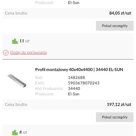
Producent
El-Sun
Cena brutto
84,05 zł/szt
Pokaż szczegóły
11
szt
Dodaj do porównania
Profil montażowy 40x40x4400 | 34440 EL-SUN
Kod
1482688
EAN
5903678070243
Kod Producenta
34440
Producent
El-Sun
Cena brutto
197,12 zł/szt
Pokaż szczegóły
8
szt