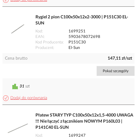
Rygiel 2 pion C100x50x12x2-3000 | P151C30 EL-
SUN
Kod
1699251
EAN
5903678072698
Kod Producenta
P151C30
Producent
El-Sun
Cena brutto
147,11 zł/szt
Pokaż szczegóły
31
szt
Dodaj do porównania
Płatew STARY TYP C100x50x12x1,5-4000 UWAGA
!!! Nie łączyć z łącznikiem NOWYM P160L03 |
P141C40 EL-SUN
Kod
1699247