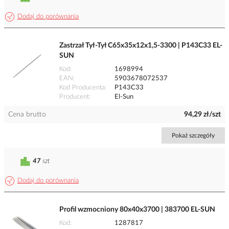
Dodaj do porównania
Zastrzał Tył-Tył C65x35x12x1,5-3300 | P143C33 EL-
SUN
Kod
1698994
EAN
5903678072537
Kod Producenta
P143C33
Producent
El-Sun
Cena brutto
94,29 zł/szt
Pokaż szczegóły
47
szt
Dodaj do porównania
Profil wzmocniony 80x40x3700 | 383700 EL-SUN
Kod
1287817