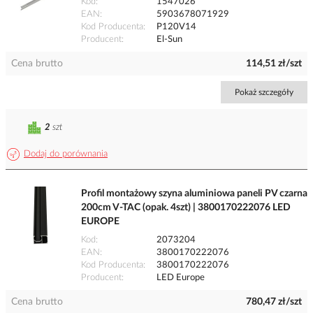
Kod
1547026
EAN
5903678071929
Kod Producenta
P120V14
Producent
El-Sun
Cena brutto
114,51 zł/szt
Pokaż szczegóły
2
szt
Dodaj do porównania
Profil montażowy szyna aluminiowa paneli PV czarna
200cm V-TAC (opak. 4szt) | 3800170222076 LED
EUROPE
Kod
2073204
EAN
3800170222076
Kod Producenta
3800170222076
Producent
LED Europe
Cena brutto
780,47 zł/szt