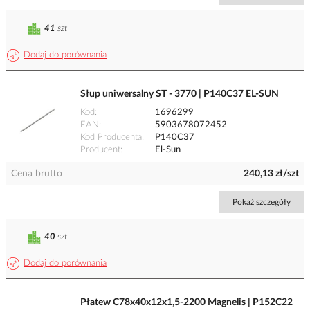
41
szt
Dodaj do porównania
Słup uniwersalny ST - 3770 | P140C37 EL-SUN
Kod
1696299
EAN
5903678072452
Kod Producenta
P140C37
Producent
El-Sun
Cena brutto
240,13 zł/szt
Pokaż szczegóły
40
szt
Dodaj do porównania
Płatew C78x40x12x1,5-2200 Magnelis | P152C22