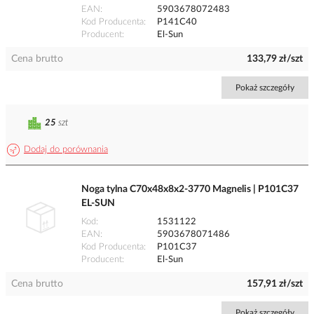
EAN
5903678072483
Kod Producenta
P141C40
Producent
El-Sun
Cena brutto
133,79 zł/szt
Pokaż szczegóły
25
szt
Dodaj do porównania
Noga tylna C70x48x8x2-3770 Magnelis | P101C37
EL-SUN
Kod
1531122
EAN
5903678071486
Kod Producenta
P101C37
Producent
El-Sun
Cena brutto
157,91 zł/szt
Pokaż szczegóły