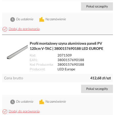
Pokaż szczegóły
Do ustalenia
Na zamówienie
Dodaj do porównania
Profil montażowy szyna aluminiowa paneli PV
120cm V-TAC | 3800157690188 LED EUROPE
Kod
2071509
EAN
3800157690188
Kod Producenta
3800157690188
Producent
LED Europe
Cena brutto
412,68 zł/szt
Pokaż szczegóły
Do ustalenia
Na zamówienie
Dodaj do porównania