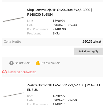
Słup konstrukcja 1P C120x60x15x2,5-3000 |
P148C30 EL-SUN
Kod
1698991
EAN
5903678072643
Kod Producenta
P148C30
Producent
El-Sun
Cena brutto
260,35 zł/szt
Pokaż szczegóły
Do ustalenia
Na zamówienie
Dodaj do porównania
Zastrzał Przód 1P C65x35x12x1,5-1100 | P149C11
EL-SUN
Kod
1698992
EAN
5903678072650
Kod Producenta
P149C11