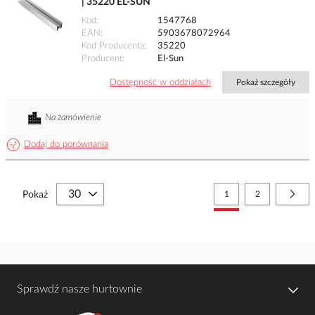
| 35220 EL-SUN
Kod
1547768
EAN
5903678072964
Kod Producenta
35220
Producent
El-Sun
Dostępność w oddziałach
Pokaż szczegóły
Na zamówienie
Dodaj do porównania
Strona
Aktualnie czytasz stronę
Strona
Stro
Nast
Pokaż
1
2
Sprawdź nasze hurtownie