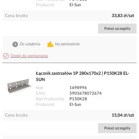
Producent
El-Sun
Cena brutto
33,83 zł/szt
Pokaż szczegóły
Do ustalenia
Na zamówienie
Dodaj do porównania
Łącznik zastrzałów 1P 280x170x2 | P150K28 EL-
SUN
Kod
1698996
EAN
5903678072674
Kod Producenta
P150K28
Producent
El-Sun
Cena brutto
15,04 zł/szt
Pokaż szczegóły