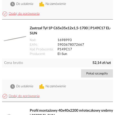
Do ustalenia
Na zamówienie
Dodaj do porównania
Zastrzał Tył 1P C65x35x12x1,5-1700 | P149C17 EL-
SUN
Kod
1698993
EAN
5903678072667
Kod Producenta
P149C17
Producent
El-Sun
Cena brutto
52,14 zł/szt
Pokaż szczegóły
Do ustalenia
Na zamówienie
Dodaj do porównania
Profil montażowy 40x40x2200 młoteczkowy srebrny