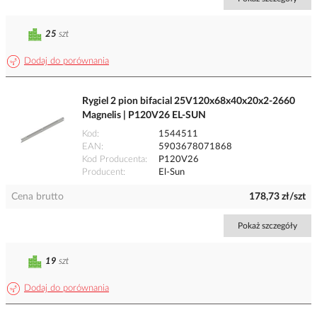
25
szt
Dodaj do porównania
Rygiel 2 pion bifacial 25V120x68x40x20x2-2660
Magnelis | P120V26 EL-SUN
Kod
1544511
EAN
5903678071868
Kod Producenta
P120V26
Producent
El-Sun
Cena brutto
178,73 zł/szt
Pokaż szczegóły
19
szt
Dodaj do porównania