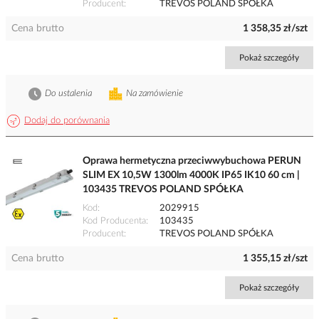
Producent
TREVOS POLAND SPÓŁKA
Cena brutto
1 358,35 zł/szt
Pokaż szczegóły
Do ustalenia
Na zamówienie
Dodaj do porównania
Oprawa hermetyczna przeciwwybuchowa PERUN
SLIM EX 10,5W 1300lm 4000K IP65 IK10 60 cm |
103435 TREVOS POLAND SPÓŁKA
Kod
2029915
Kod Producenta
103435
Producent
TREVOS POLAND SPÓŁKA
Cena brutto
1 355,15 zł/szt
Pokaż szczegóły