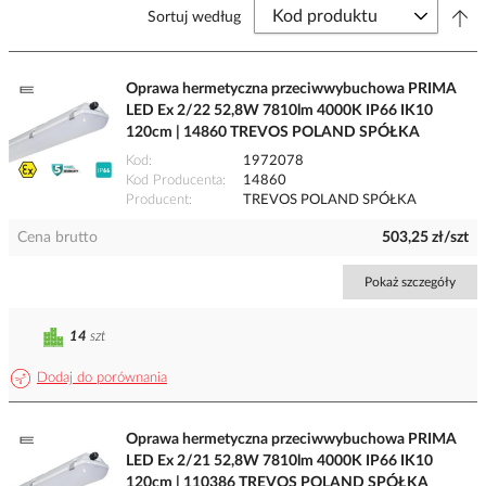
Sortuj według
Oprawa hermetyczna przeciwwybuchowa PRIMA
LED Ex 2/22 52,8W 7810lm 4000K IP66 IK10
120cm | 14860 TREVOS POLAND SPÓŁKA
Kod
1972078
Kod Producenta
14860
Producent
TREVOS POLAND SPÓŁKA
Cena brutto
503,25 zł/szt
Pokaż szczegóły
14
szt
Dodaj do porównania
Oprawa hermetyczna przeciwwybuchowa PRIMA
LED Ex 2/21 52,8W 7810lm 4000K IP66 IK10
120cm | 110386 TREVOS POLAND SPÓŁKA