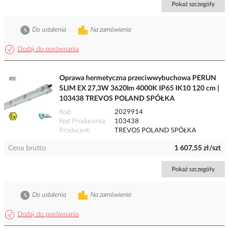
Pokaż szczegóły
Do ustalenia
Na zamówienie
Dodaj do porównania
Oprawa hermetyczna przeciwwybuchowa PERUN
SLIM EX 27,3W 3620lm 4000K IP65 IK10 120 cm |
103438 TREVOS POLAND SPÓŁKA
Kod
2029914
Kod Producenta
103438
Producent
TREVOS POLAND SPÓŁKA
Cena brutto
1 607,55 zł/szt
Pokaż szczegóły
Do ustalenia
Na zamówienie
Dodaj do porównania