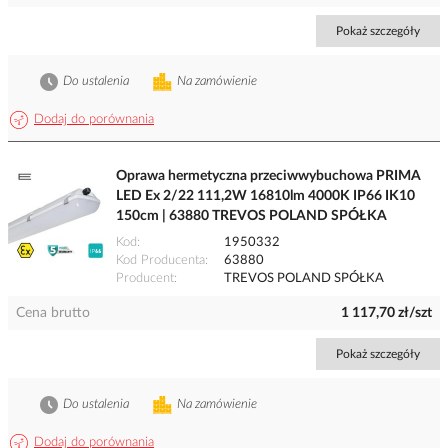
Pokaż szczegóły
Do ustalenia
Na zamówienie
Dodaj do porównania
Oprawa hermetyczna przeciwwybuchowa PRIMA
LED Ex 2/22 111,2W 16810lm 4000K IP66 IK10
150cm | 63880 TREVOS POLAND SPÓŁKA
Kod
1950332
Kod Producenta
63880
Producent
TREVOS POLAND SPÓŁKA
Cena brutto
1 117,70 zł/szt
Pokaż szczegóły
Do ustalenia
Na zamówienie
Dodaj do porównania