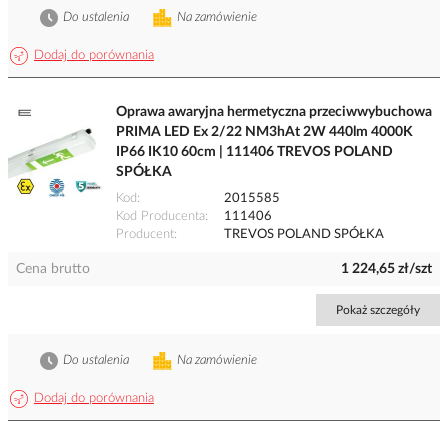
Do ustalenia
Na zamówienie
Dodaj do porównania
Oprawa awaryjna hermetyczna przeciwwybuchowa
PRIMA LED Ex 2/22 NM3hAt 2W 440lm 4000K
IP66 IK10 60cm | 111406 TREVOS POLAND
SPÓŁKA
Kod
2015585
Kod Producenta
111406
Producent
TREVOS POLAND SPÓŁKA
Cena brutto
1 224,65 zł/szt
Pokaż szczegóły
Do ustalenia
Na zamówienie
Dodaj do porównania