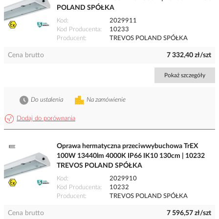
POLAND SPÓŁKA
Kod
2029911
Kod Producenta
10233
Producent
TREVOS POLAND SPÓŁKA
Cena brutto
7 332,40 zł/szt
Pokaż szczegóły
Do ustalenia
Na zamówienie
Dodaj do porównania
Oprawa hermatyczna przeciwwybuchowa TrEX
100W 13440lm 4000K IP66 IK10 130cm | 10232
TREVOS POLAND SPÓŁKA
Kod
2029910
Kod Producenta
10232
Producent
TREVOS POLAND SPÓŁKA
Cena brutto
7 596,57 zł/szt