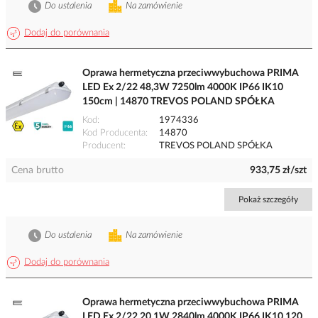
Do ustalenia
Na zamówienie
Dodaj do porównania
Oprawa hermetyczna przeciwwybuchowa PRIMA
LED Ex 2/22 48,3W 7250lm 4000K IP66 IK10
150cm | 14870 TREVOS POLAND SPÓŁKA
Kod
1974336
Kod Producenta
14870
Producent
TREVOS POLAND SPÓŁKA
Cena brutto
933,75 zł/szt
Pokaż szczegóły
Do ustalenia
Na zamówienie
Dodaj do porównania
Oprawa hermetyczna przeciwwybuchowa PRIMA
LED Ex 2/22 20,1W 2840lm 4000K IP66 IK10 120