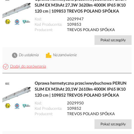
SLIM EX M3hAt 27,3W 3620lm 4000K IP65 IK10
120 cm | 109853 TREVOS POLAND SPÓŁKA
Kod
2029947
Kod Producenta
109853
Producent
TREVOS POLAND SPÓŁKA
Pokaż szczegóły
Do ustalenia
Na zamówienie
Dodaj do porównania
Oprawa hermetyczna przeciwwybuchowa PERUN
SLIM EX M3hAt 20,1W 2610lm 4000K IP65 IK10
120 cm | 109852 TREVOS POLAND SPÓŁKA
Kod
2029950
Kod Producenta
109852
Producent
TREVOS POLAND SPÓŁKA
Pokaż szczegóły