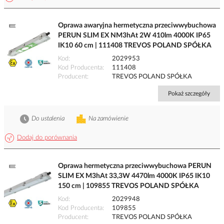
Oprawa awaryjna hermetyczna przeciwwybuchowa
PERUN SLIM EX NM3hAt 2W 410lm 4000K IP65
IK10 60 cm | 111408 TREVOS POLAND SPÓŁKA
Kod
2029953
Kod Producenta
111408
Producent
TREVOS POLAND SPÓŁKA
Pokaż szczegóły
Do ustalenia
Na zamówienie
Dodaj do porównania
Oprawa hermetyczna przeciwwybuchowa PERUN
SLIM EX M3hAt 33,3W 4470lm 4000K IP65 IK10
150 cm | 109855 TREVOS POLAND SPÓŁKA
Kod
2029948
Kod Producenta
109855
Producent
TREVOS POLAND SPÓŁKA