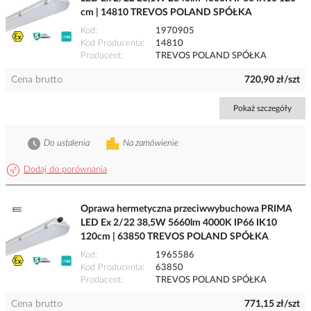
cm | 14810 TREVOS POLAND SPÓŁKA
Kod
1970905
Kod Producenta
14810
Producent
TREVOS POLAND SPÓŁKA
Cena brutto
720,90 zł/szt
Pokaż szczegóły
Do ustalenia
Na zamówienie
Dodaj do porównania
Oprawa hermetyczna przeciwwybuchowa PRIMA
LED Ex 2/22 38,5W 5660lm 4000K IP66 IK10
120cm | 63850 TREVOS POLAND SPÓŁKA
Kod
1965586
Kod Producenta
63850
Producent
TREVOS POLAND SPÓŁKA
Cena brutto
771,15 zł/szt