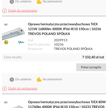
Do ustalenia
Na zamówienie
Dodaj do porównania
Oprawa hermatyczna przeciwwybuchowa TrEX
121W 16800lm 4000K IP66 IK10 150cm | 10236
TREVOS POLAND SPÓŁKA
Kod
2029913
Kod Producenta
10236
Producent
TREVOS POLAND SPÓŁKA
Cena brutto
7 332,40 zł/szt
Pokaż szczegóły
Do ustalenia
Na zamówienie
Dodaj do porównania
Oprawa hermatyczna przeciwwybuchowa TrEX 80W
11760lm 4000K IP66 IK10 150cm | 10233 TREVOS