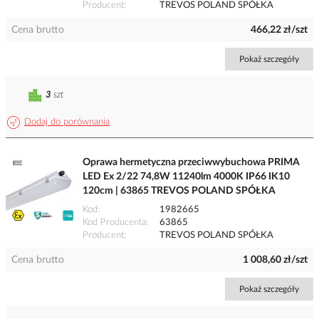
Producent
TREVOS POLAND SPÓŁKA
Cena brutto
466,22 zł/szt
Pokaż szczegóły
3
szt
Dodaj do porównania
Oprawa hermetyczna przeciwwybuchowa PRIMA
LED Ex 2/22 74,8W 11240lm 4000K IP66 IK10
120cm | 63865 TREVOS POLAND SPÓŁKA
Kod
1982665
Kod Producenta
63865
Producent
TREVOS POLAND SPÓŁKA
Cena brutto
1 008,60 zł/szt
Pokaż szczegóły