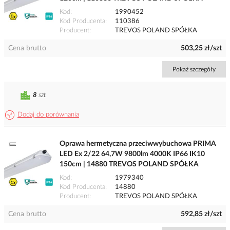
Kod
1990452
Kod Producenta
110386
Producent
TREVOS POLAND SPÓŁKA
Cena brutto
503,25 zł/szt
Pokaż szczegóły
8
szt
Dodaj do porównania
Oprawa hermetyczna przeciwwybuchowa PRIMA
LED Ex 2/22 64,7W 9800lm 4000K IP66 IK10
150cm | 14880 TREVOS POLAND SPÓŁKA
Kod
1979340
Kod Producenta
14880
Producent
TREVOS POLAND SPÓŁKA
Cena brutto
592,85 zł/szt