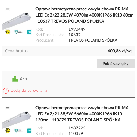
Oprawa hermetyczna przeciwwybuchowa PRIMA
LED Ex 2/22 28,3W 4070lm 4000K IP66 IK10 60cm
| 10637 TREVOS POLAND SPÓŁKA
Kod
1990449
Kod Producenta
10637
Producent
TREVOS POLAND SPÓŁKA
Cena brutto
400,86 zł/szt
Pokaż szczegóły
4
szt
Dodaj do porównania
Oprawa hermetyczna przeciwwybuchowa PRIMA
LED Ex 2/21 38,5W 5660lm 4000K IP66 IK10
120cm | 110379 TREVOS POLAND SPÓŁKA
Kod
1987222
Kod Producenta
110379