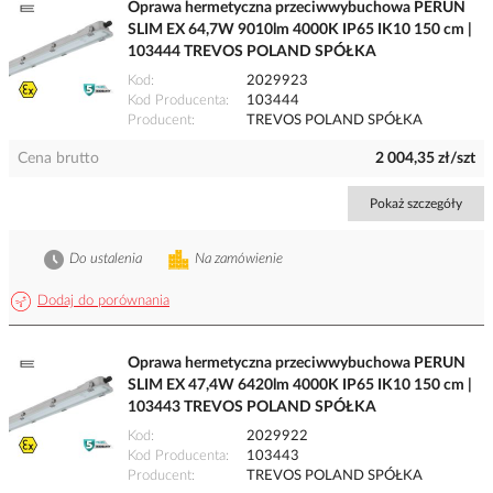
Oprawa hermetyczna przeciwwybuchowa PERUN
SLIM EX 64,7W 9010lm 4000K IP65 IK10 150 cm |
103444 TREVOS POLAND SPÓŁKA
Kod
2029923
Kod Producenta
103444
Producent
TREVOS POLAND SPÓŁKA
Cena brutto
2 004,35 zł/szt
Pokaż szczegóły
Do ustalenia
Na zamówienie
Dodaj do porównania
Oprawa hermetyczna przeciwwybuchowa PERUN
SLIM EX 47,4W 6420lm 4000K IP65 IK10 150 cm |
103443 TREVOS POLAND SPÓŁKA
Kod
2029922
Kod Producenta
103443
Producent
TREVOS POLAND SPÓŁKA