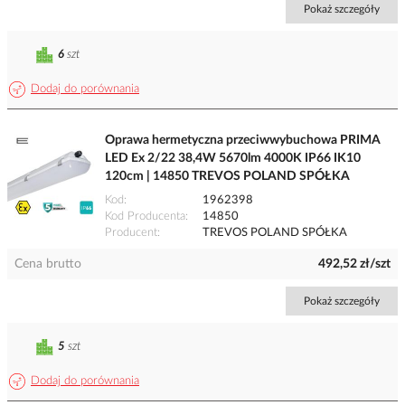
Pokaż szczegóły
6
szt
Dodaj do porównania
Oprawa hermetyczna przeciwwybuchowa PRIMA
LED Ex 2/22 38,4W 5670lm 4000K IP66 IK10
120cm | 14850 TREVOS POLAND SPÓŁKA
Kod
1962398
Kod Producenta
14850
Producent
TREVOS POLAND SPÓŁKA
Cena brutto
492,52 zł/szt
Pokaż szczegóły
5
szt
Dodaj do porównania