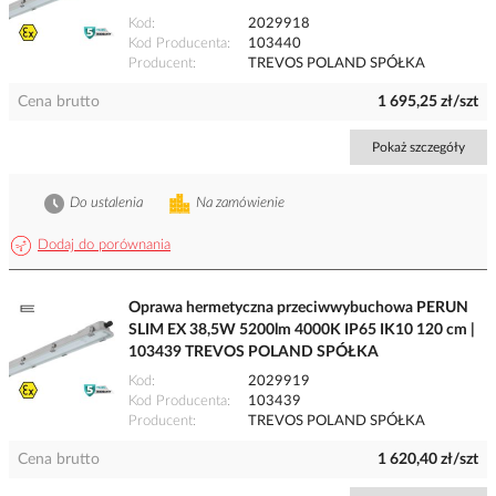
Kod
2029918
Kod Producenta
103440
Producent
TREVOS POLAND SPÓŁKA
Cena brutto
1 695,25 zł/szt
Pokaż szczegóły
Do ustalenia
Na zamówienie
Dodaj do porównania
Oprawa hermetyczna przeciwwybuchowa PERUN
SLIM EX 38,5W 5200lm 4000K IP65 IK10 120 cm |
103439 TREVOS POLAND SPÓŁKA
Kod
2029919
Kod Producenta
103439
Producent
TREVOS POLAND SPÓŁKA
Cena brutto
1 620,40 zł/szt