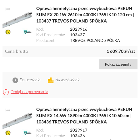
Oprawa hermetyczna przeciwwybuchowa PERUN
SLIM EX 20,1W 2610lm 4000K IP65 IK10 120 cm |
103437 TREVOS POLAND SPÓŁKA
Kod
2029916
Kod Producenta
103437
Producent
TREVOS POLAND SPÓŁKA
Cena brutto
1 609,70 zł/szt
Pokaż szczegóły
Do ustalenia
Na zamówienie
Dodaj do porównania
Oprawa hermetyczna przeciwwybuchowa PERUN
SLIM EX 14,6W 1890lm 4000K IP65 IK10 60 cm |
103436 TREVOS POLAND SPÓŁKA
Kod
2029917
Kod Producenta
103436