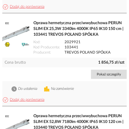
Dodaj do porównania
Oprawa hermetyczna przeciwwybuchowa PERUN
SLIM EX 25,3W 3340lm 4000K IP65 IK10 150 cm |
103441 TREVOS POLAND SPÓŁKA
Kod
2029921
Kod Producenta
103441
Producent
TREVOS POLAND SPÓŁKA
Cena brutto
1 856,75 zł/szt
Pokaż szczegóły
Do ustalenia
Na zamówienie
Dodaj do porównania
Oprawa hermetyczna przeciwwybuchowa PERUN
SLIM EX 52,8W 7180lm 4000K IP65 IK10 120 cm |
103440 TREVOS POLAND SPÓŁKA