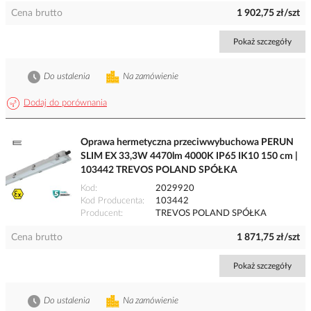
Cena brutto
1 902,75 zł/szt
Pokaż szczegóły
Do ustalenia
Na zamówienie
Dodaj do porównania
Oprawa hermetyczna przeciwwybuchowa PERUN
SLIM EX 33,3W 4470lm 4000K IP65 IK10 150 cm |
103442 TREVOS POLAND SPÓŁKA
Kod
2029920
Kod Producenta
103442
Producent
TREVOS POLAND SPÓŁKA
Cena brutto
1 871,75 zł/szt
Pokaż szczegóły
Do ustalenia
Na zamówienie