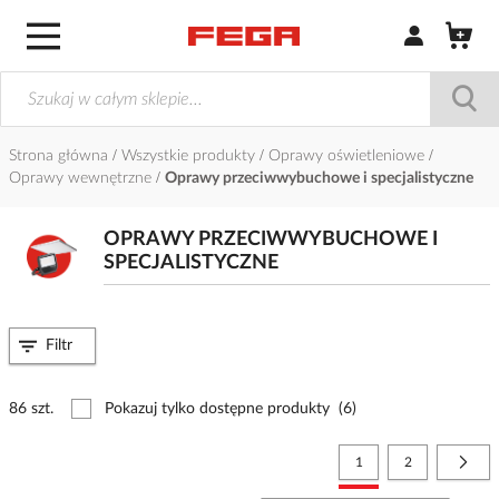
Zaloguj się / Z
Strona główna
Wszystkie produkty
Oprawy oświetleniowe
Oprawy wewnętrzne
Oprawy przeciwwybuchowe i specjalistyczne
OPRAWY PRZECIWWYBUCHOWE I
SPECJALISTYCZNE
Filtr
86 szt.
Pokazuj tylko dostępne produkty
(6)
Strona
Aktualnie czytasz stronę
Strona
Stro
Nast
1
2