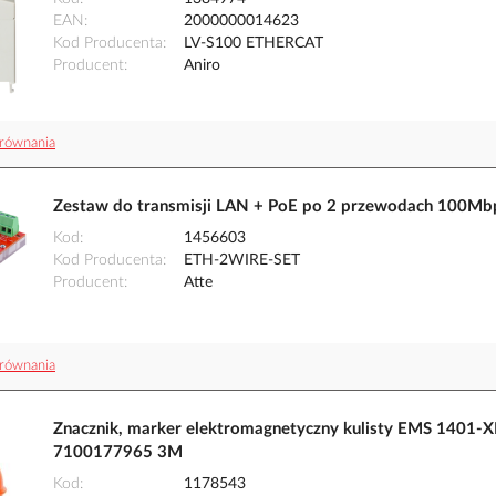
EAN
2000000014623
Kod Producenta
LV-S100 ETHERCAT
Producent
Aniro
równania
Zestaw do transmisji LAN + PoE po 2 przewodach 100M
Kod
1456603
Kod Producenta
ETH-2WIRE-SET
Producent
Atte
równania
Znacznik, marker elektromagnetyczny kulisty EMS 1401-X
7100177965 3M
Kod
1178543