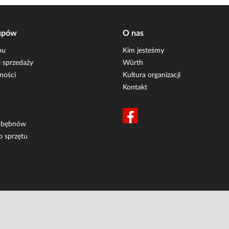
upów
O nas
pu
Kim jesteśmy
 sprzedaży
Würth
ności
Kultura organizacji
Kontakt
i bębnów
o sprzętu