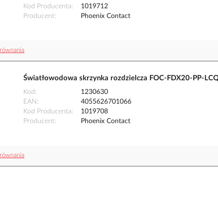
Kod Producenta
1019712
Producent
Phoenix Contact
równania
Światłowodowa skrzynka rozdzielcza FOC-FDX20-PP-LC
Kod
1230630
EAN
4055626701066
Kod Producenta
1019708
Producent
Phoenix Contact
równania