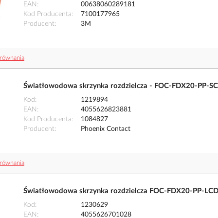
EAN
00638060289181
Kod Producenta
7100177965
Producent
3M
równania
Światłowodowa skrzynka rozdzielcza - FOC-FDX20-PP-S
Kod
1219894
EAN
4055626823881
Kod Producenta
1084827
Producent
Phoenix Contact
równania
Światłowodowa skrzynka rozdzielcza FOC-FDX20-PP-LC
Kod
1230629
EAN
4055626701028