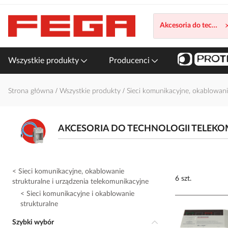
Przejdź
do
Akcesoria do technolo
treści
Wszystkie produkty
Producenci
Strona główna
Wszystkie produkty
Sieci komunikacyjne, okablowani
AKCESORIA DO TECHNOLOGII TELEK
Sieci komunikacyjne, okablowanie
6 szt.
strukturalne i urządzenia telekomunikacyjne
Sieci komunikacyjne i okablowanie
strukturalne
Szybki wybór