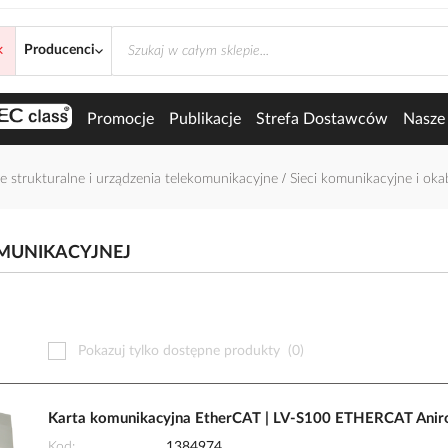
×
gii telekomunikacyjnej
Producenci
Promocje
Publikacje
Strefa Dostawców
Nasze 
e strukturalne i urządzenia telekomunikacyjne
Sieci komunikacyjne i ok
OMUNIKACYJNEJ
Pokazuj tylko dostępne produkty
(0)
Karta komunikacyjna EtherCAT | LV-S100 ETHERCAT Anir
Kod
1384974