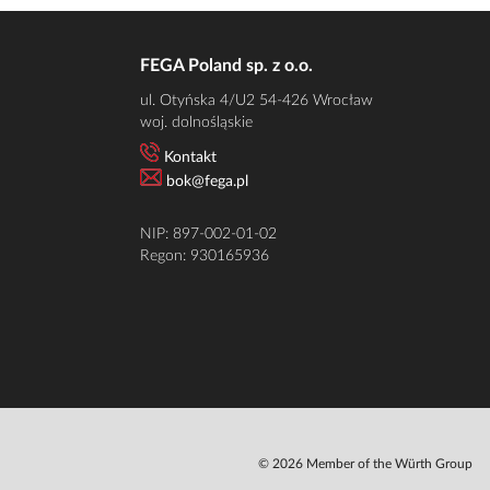
FEGA Poland sp. z o.o.
ul. Otyńska 4/U2 54-426 Wrocław
woj. dolnośląskie
Kontakt
bok@fega.pl
NIP: 897-002-01-02
Regon: 930165936
© 2026 Member of the Würth Group