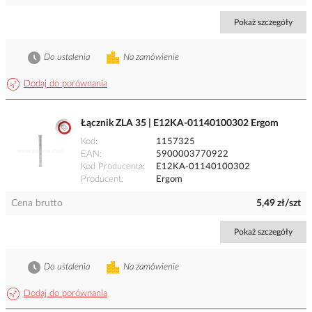
Pokaż szczegóły
Do ustalenia
Na zamówienie
Dodaj do porównania
Łącznik ZLA 35 | E12KA-01140100302 Ergom
Kod
1157325
EAN
5900003770922
Kod Producenta
E12KA-01140100302
Producent
Ergom
Cena brutto
5,49 zł/szt
Pokaż szczegóły
Do ustalenia
Na zamówienie
Dodaj do porównania