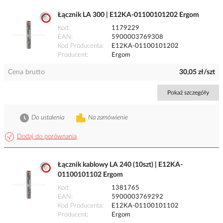
Łącznik LA 300 | E12KA-01100101202 Ergom
Kod
1179229
EAN
5900003769308
Kod Producenta
E12KA-01100101202
Producent
Ergom
Cena brutto
30,05 zł/szt
Pokaż szczegóły
Do ustalenia
Na zamówienie
Dodaj do porównania
Łącznik kablowy LA 240 (10szt) | E12KA-
01100101102 Ergom
Kod
1381765
EAN
5900003769292
Kod Producenta
E12KA-01100101102
Producent
Ergom