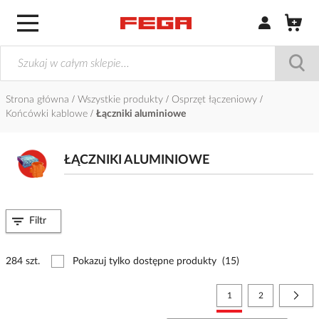
Zaloguj się / Z
Strona główna
Wszystkie produkty
Osprzęt łączeniowy
Końcówki kablowe
Łączniki aluminiowe
ŁĄCZNIKI ALUMINIOWE
Filtr
284 szt.
Pokazuj tylko dostępne produkty
(15)
Strona
Aktualnie czytasz stronę
Strona
Stro
Nast
1
2