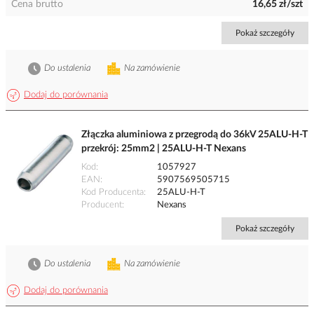
Cena brutto
16,65 zł/szt
Pokaż szczegóły
Do ustalenia
Na zamówienie
Dodaj do porównania
Złączka aluminiowa z przegrodą do 36kV 25ALU-H-T
przekrój: 25mm2 | 25ALU-H-T Nexans
Kod
1057927
EAN
5907569505715
Kod Producenta
25ALU-H-T
Producent
Nexans
Pokaż szczegóły
Do ustalenia
Na zamówienie
Dodaj do porównania