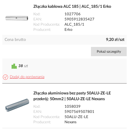
Złączka kablowa ALC 185 | ALC_185/1 Erko
Kod
1027706
EAN
5905912835427
Kod Producenta
ALC_185/1
Producent
Erko
Cena brutto
9,20 zł/szt
Pokaż szczegóły
38
szt
Dodaj do porównania
Złączka aluminiowa bez pasty 50ALU-ZE-LE
przekrój: 50mm2 | 50ALU-ZE-LE Nexans
Kod
1058039
EAN
5907569507801
Kod Producenta
50ALU-ZE-LE
Producent
Nexans