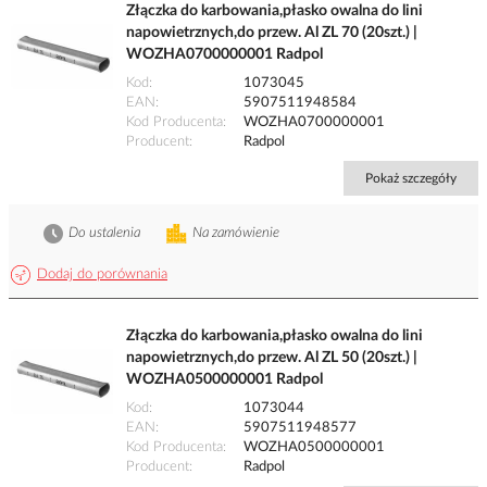
Złączka do karbowania,płasko owalna do lini
napowietrznych,do przew. Al ZL 70 (20szt.) |
WOZHA0700000001 Radpol
Kod
1073045
EAN
5907511948584
Kod Producenta
WOZHA0700000001
Producent
Radpol
Pokaż szczegóły
Do ustalenia
Na zamówienie
Dodaj do porównania
Złączka do karbowania,płasko owalna do lini
napowietrznych,do przew. Al ZL 50 (20szt.) |
WOZHA0500000001 Radpol
Kod
1073044
EAN
5907511948577
Kod Producenta
WOZHA0500000001
Producent
Radpol