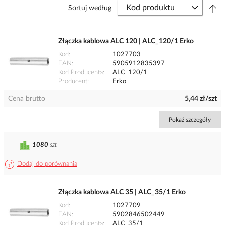
Sortuj według
Złączka kablowa ALC 120 | ALC_120/1 Erko
Kod
1027703
EAN
5905912835397
Kod Producenta
ALC_120/1
Producent
Erko
Cena brutto
5,44 zł/szt
Pokaż szczegóły
1080
szt
Dodaj do porównania
Złączka kablowa ALC 35 | ALC_35/1 Erko
Kod
1027709
EAN
5902846502449
Kod Producenta
ALC_35/1