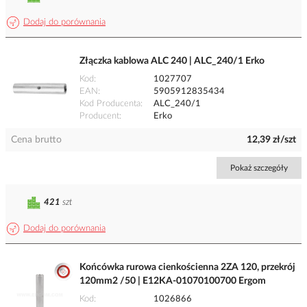
Dodaj do porównania
Złączka kablowa ALC 240 | ALC_240/1 Erko
Kod
1027707
EAN
5905912835434
Kod Producenta
ALC_240/1
Producent
Erko
Cena brutto
12,39 zł/szt
Pokaż szczegóły
421
szt
Dodaj do porównania
Końcówka rurowa cienkościenna 2ZA 120, przekrój
120mm2 /50 | E12KA-01070100700 Ergom
Kod
1026866