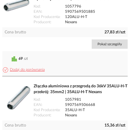
Kod
1057796
EAN
5907569501885
Kod Producenta
120ALU-H-T
Producent
Nexans
Cena brutto
27,83 zł/szt
Pokaż szczegóły
69
szt
Dodaj do porównania
Złączka aluminiowa z przegrodą do 36kV 35ALU-H-T
przekrój: 35mm2 | 35ALU-H-T Nexans
Kod
1057981
EAN
5907569506668
Kod Producenta
35ALU-H-T
Producent
Nexans
Cena brutto
15,36 zł/szt