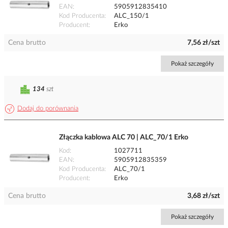
EAN
5905912835410
Kod Producenta
ALC_150/1
Producent
Erko
Cena brutto
7,56 zł/szt
Pokaż szczegóły
134
szt
Dodaj do porównania
Złączka kablowa ALC 70 | ALC_70/1 Erko
Kod
1027711
EAN
5905912835359
Kod Producenta
ALC_70/1
Producent
Erko
Cena brutto
3,68 zł/szt
Pokaż szczegóły