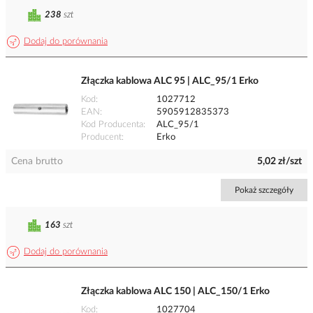
238
szt
Dodaj do porównania
Złączka kablowa ALC 95 | ALC_95/1 Erko
Kod
1027712
EAN
5905912835373
Kod Producenta
ALC_95/1
Producent
Erko
Cena brutto
5,02 zł/szt
Pokaż szczegóły
163
szt
Dodaj do porównania
Złączka kablowa ALC 150 | ALC_150/1 Erko
Kod
1027704