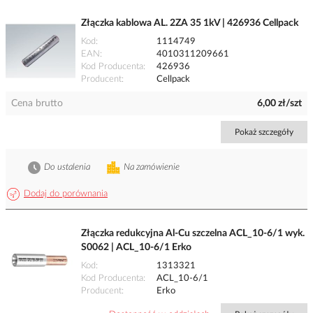
Złączka kablowa AL. 2ZA 35 1kV | 426936 Cellpack
Kod
1114749
EAN
4010311209661
Kod Producenta
426936
Producent
Cellpack
Cena brutto
6,00 zł/szt
Pokaż szczegóły
Do ustalenia
Na zamówienie
Dodaj do porównania
Złączka redukcyjna Al-Cu szczelna ACL_10-6/1 wyk.
S0062 | ACL_10-6/1 Erko
Kod
1313321
Kod Producenta
ACL_10-6/1
Producent
Erko