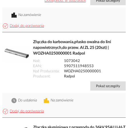
Dostępność w oddziałach
Pokaż szczegóły
Na zamówienie
Dodaj do porównania
Złączka do karbowania,płasko owalna do lini
napowietrznych,do przew. Al ZL 25 (20szt) |
WOZHA0250000001 Radpol
Kod
1073042
EAN
5907511948553
Kod Producenta
WOZHA0250000001
Producent
Radpol
Pokaż szczegóły
Do ustalenia
Na zamówienie
Dodaj do porównania
Złączka aluminiowa z przegrodą do 36kV 95ALU-H-T