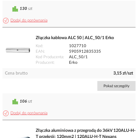
130
szt
Dodaj do porównania
Złączka kablowa ALC 50 | ALC_50/1 Erko
Kod
1027710
EAN
5905912835335
Kod Producenta
ALC_50/1
Producent
Erko
Cena brutto
3,15 zł/szt
Pokaż szczegóły
106
szt
Dodaj do porównania
Złączka aluminiowa z przegrodą do 36kV 120ALU-H-
T przekrój: 120mm2 | 120ALU-H-T Nexans