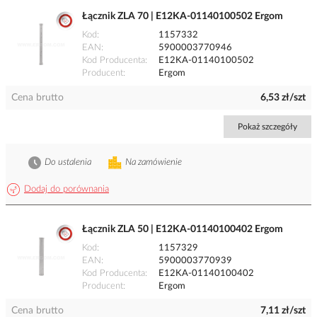
Łącznik ZLA 70 | E12KA-01140100502 Ergom
Kod
1157332
EAN
5900003770946
Kod Producenta
E12KA-01140100502
Producent
Ergom
Cena brutto
6,53 zł/szt
Pokaż szczegóły
Do ustalenia
Na zamówienie
Dodaj do porównania
Łącznik ZLA 50 | E12KA-01140100402 Ergom
Kod
1157329
EAN
5900003770939
Kod Producenta
E12KA-01140100402
Producent
Ergom
Cena brutto
7,11 zł/szt