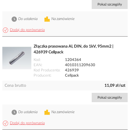
Pokaż szczegóły
Do ustalenia
Na zamówienie
Dodaj do porównania
Złączka prasowana Al, DIN, do 1kV, 95mm2 |
426939 Cellpack
Kod
1204364
EAN
4010311209630
Kod Producenta
426939
Producent
Cellpack
Cena brutto
11,09 zł/szt
Pokaż szczegóły
Do ustalenia
Na zamówienie
Dodaj do porównania