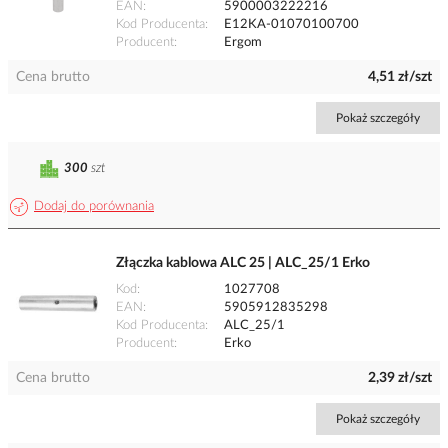
EAN
5900003222216
Kod Producenta
E12KA-01070100700
Producent
Ergom
Cena brutto
4,51 zł/szt
Pokaż szczegóły
300
szt
Dodaj do porównania
Złączka kablowa ALC 25 | ALC_25/1 Erko
Kod
1027708
EAN
5905912835298
Kod Producenta
ALC_25/1
Producent
Erko
Cena brutto
2,39 zł/szt
Pokaż szczegóły