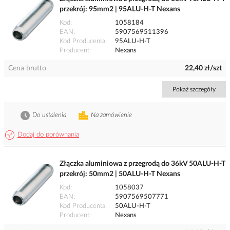
przekrój: 95mm2 | 95ALU-H-T Nexans
Kod
1058184
EAN
5907569511396
Kod Producenta
95ALU-H-T
Producent
Nexans
Cena brutto
22,40 zł/szt
Pokaż szczegóły
Do ustalenia
Na zamówienie
Dodaj do porównania
Złączka aluminiowa z przegrodą do 36kV 50ALU-H-T
przekrój: 50mm2 | 50ALU-H-T Nexans
Kod
1058037
EAN
5907569507771
Kod Producenta
50ALU-H-T
Producent
Nexans