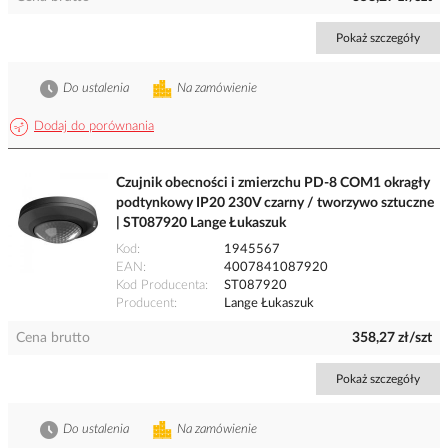
Pokaż szczegóły
Do ustalenia
Na zamówienie
Dodaj do porównania
Czujnik obecności i zmierzchu PD-8 COM1 okragły
podtynkowy IP20 230V czarny / tworzywo sztuczne
| ST087920 Lange Łukaszuk
Kod
1945567
EAN
4007841087920
Kod Producenta
ST087920
Producent
Lange Łukaszuk
Cena brutto
358,27 zł/szt
Pokaż szczegóły
Do ustalenia
Na zamówienie