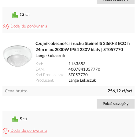
13
szt
Dodaj do porównania
Czujnik obecności i ruchu Steinel IS 2360-3 ECO fi
24m max. 2000W IP54 230V biały | ST057770
Lange Łukaszuk
Kod
1163653
EAN
4007841057770
Kod Producenta
ST057770
Producent
Lange Łukaszuk
Cena brutto
256,12 zł/szt
Pokaż szczegóły
5
szt
Dodaj do porównania