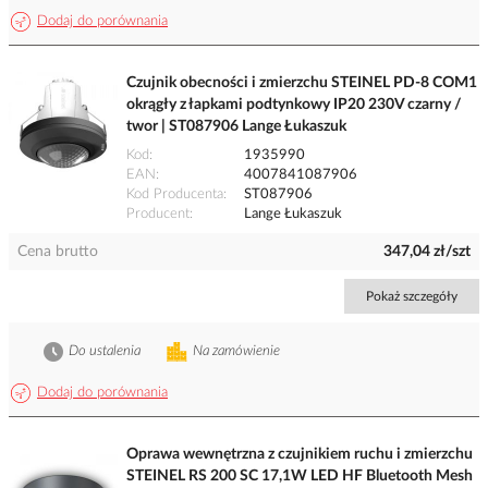
Dodaj do porównania
Czujnik obecności i zmierzchu STEINEL PD-8 COM1
okrągły z łapkami podtynkowy IP20 230V czarny /
twor | ST087906 Lange Łukaszuk
Kod
1935990
EAN
4007841087906
Kod Producenta
ST087906
Producent
Lange Łukaszuk
Cena brutto
347,04 zł/szt
Pokaż szczegóły
Do ustalenia
Na zamówienie
Dodaj do porównania
Oprawa wewnętrzna z czujnikiem ruchu i zmierzchu
STEINEL RS 200 SC 17,1W LED HF Bluetooth Mesh