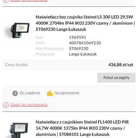
Naświetlacz bez czujnika Steinel LS 300 LED 29,5W
4000K 2704lm IP44 IK03 230V czarny / aluminium |
ST069230 Lange Łukaszuk
Kod
1969591
EAN
4007841069230
Kod Producenta
ST069230
Producent
Lange Łukaszuk
Cena brutto
436,88 zł/szt
Pokaż szczegóły
Do ustalenia
Na zamówienie
Dodaj do porównania
Naświetlacz z czujnikiem Steinel FL1400 LED PIR
14,7W 4000K 1375lm IP44 IK03 230V czarny /
aluminium | ST088101 Lange Łukaszuk