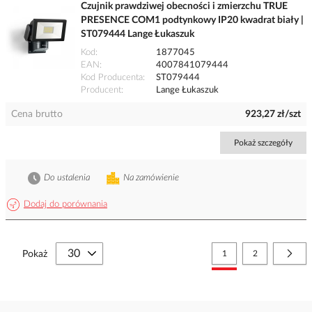
Czujnik prawdziwej obecności i zmierzchu TRUE
PRESENCE COM1 podtynkowy IP20 kwadrat biały |
ST079444 Lange Łukaszuk
Kod
1877045
EAN
4007841079444
Kod Producenta
ST079444
Producent
Lange Łukaszuk
Cena brutto
923,27 zł/szt
Pokaż szczegóły
Do ustalenia
Na zamówienie
Dodaj do porównania
Strona
Aktualnie czytasz stronę
Strona
Stro
Nast
Pokaż
1
2