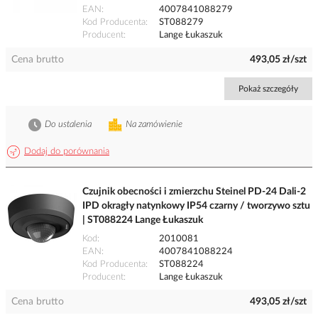
EAN
4007841088279
Kod Producenta
ST088279
Producent
Lange Łukaszuk
Cena brutto
493,05 zł/szt
Pokaż szczegóły
Do ustalenia
Na zamówienie
Dodaj do porównania
Czujnik obecności i zmierzchu Steinel PD-24 Dali-2
IPD okragły natynkowy IP54 czarny / tworzywo sztu
| ST088224 Lange Łukaszuk
Kod
2010081
EAN
4007841088224
Kod Producenta
ST088224
Producent
Lange Łukaszuk
Cena brutto
493,05 zł/szt