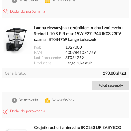
Do ustalenia
Na zamówienie
Dodaj do porównania
Lampa elewacyjna z czujnikiem ruchu i zmierzchu
Steinel L 10 S PIR max.15W E27 IP44 IK03 230V
czarna | ST084769 Lange Łukaszuk
Kod
1927000
EAN
4007841084769
Kod Producenta
ST084769
Producent
Lange Łukaszuk
Cena brutto
290,88 zł/szt
Pokaż szczegóły
Do ustalenia
Na zamówienie
Dodaj do porównania
Czujnik ruchu i zmierzchu IR 2180 UP EASY ECO