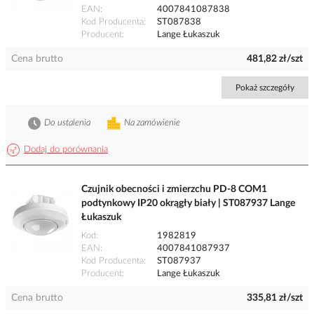
EAN
4007841087838
Kod Producenta
ST087838
Producent
Lange Łukaszuk
Cena brutto
481,82 zł/szt
Pokaż szczegóły
Do ustalenia
Na zamówienie
Dodaj do porównania
Czujnik obecności i zmierzchu PD-8 COM1
podtynkowy IP20 okrągły biały | ST087937 Lange
Łukaszuk
Kod
1982819
EAN
4007841087937
Kod Producenta
ST087937
Producent
Lange Łukaszuk
Cena brutto
335,81 zł/szt