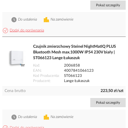
Pokaż szczegóły
Do ustalenia
Na zamówienie
Dodaj do porównania
Czujnik zmierzchowy Steinel NightMatIQ PLUS
Bluetooth Mesh max.1000W IP54 230V biały |
ST066123 Lange Łukaszuk
Kod
2006858
EAN
4007841066123
Kod Producenta
ST066123
Producent
Lange Łukaszuk
Cena brutto
223,50 zł/szt
Pokaż szczegóły
Do ustalenia
Na zamówienie
Dodaj do porównania