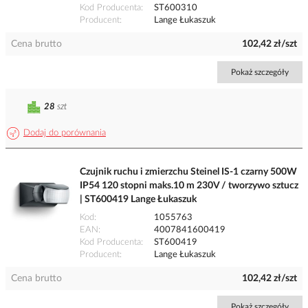
Kod Producenta
ST600310
Producent
Lange Łukaszuk
Cena brutto
102,42 zł/szt
Pokaż szczegóły
28
szt
Dodaj do porównania
Czujnik ruchu i zmierzchu Steinel IS-1 czarny 500W
IP54 120 stopni maks.10 m 230V / tworzywo sztucz
| ST600419 Lange Łukaszuk
Kod
1055763
EAN
4007841600419
Kod Producenta
ST600419
Producent
Lange Łukaszuk
Cena brutto
102,42 zł/szt
Pokaż szczegóły