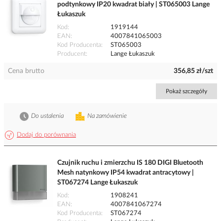
podtynkowy IP20 kwadrat biały | ST065003 Lange
Łukaszuk
Kod
1919144
EAN
4007841065003
Kod Producenta
ST065003
Producent
Lange Łukaszuk
Cena brutto
356,85 zł/szt
Pokaż szczegóły
Do ustalenia
Na zamówienie
Dodaj do porównania
Czujnik ruchu i zmierzchu IS 180 DIGI Bluetooth
Mesh natynkowy IP54 kwadrat antracytowy |
ST067274 Lange Łukaszuk
Kod
1908241
EAN
4007841067274
Kod Producenta
ST067274