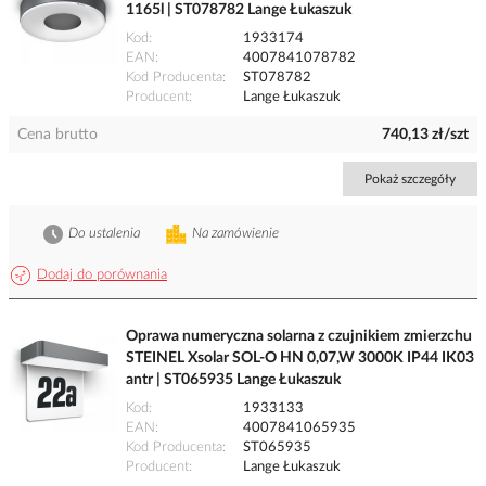
1165l | ST078782 Lange Łukaszuk
Kod
1933174
EAN
4007841078782
Kod Producenta
ST078782
Producent
Lange Łukaszuk
Cena brutto
740,13 zł/szt
Pokaż szczegóły
Do ustalenia
Na zamówienie
Dodaj do porównania
Oprawa numeryczna solarna z czujnikiem zmierzchu
STEINEL Xsolar SOL-O HN 0,07,W 3000K IP44 IK03
antr | ST065935 Lange Łukaszuk
Kod
1933133
EAN
4007841065935
Kod Producenta
ST065935
Producent
Lange Łukaszuk