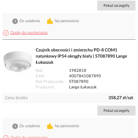
Pokaż szczegóły
Do ustalenia
Na zamówienie
Dodaj do porównania
Czujnik obecności i zmierzchu PD-8 COM1
natynkowy IP54 okrągły biały | ST087890 Lange
Łukaszuk
Kod
1982818
EAN
4007841087890
Kod Producenta
ST087890
Producent
Lange Łukaszuk
Cena brutto
358,27 zł/szt
Pokaż szczegóły
Do ustalenia
Na zamówienie
Dodaj do porównania