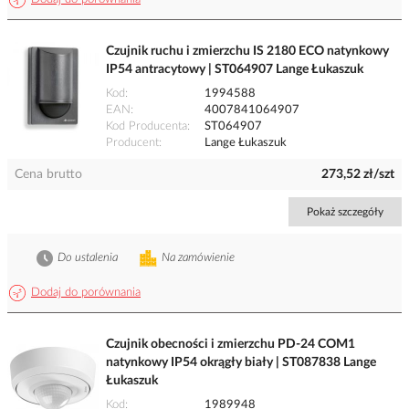
Czujnik ruchu i zmierzchu IS 2180 ECO natynkowy
IP54 antracytowy | ST064907 Lange Łukaszuk
Kod
1994588
EAN
4007841064907
Kod Producenta
ST064907
Producent
Lange Łukaszuk
Cena brutto
273,52 zł/szt
Pokaż szczegóły
Do ustalenia
Na zamówienie
Dodaj do porównania
Czujnik obecności i zmierzchu PD-24 COM1
natynkowy IP54 okrągły biały | ST087838 Lange
Łukaszuk
Kod
1989948