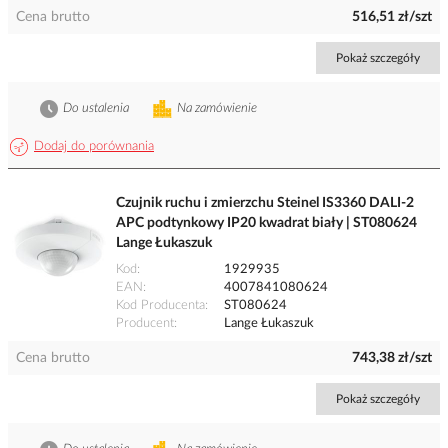
Cena brutto
516,51 zł/szt
Pokaż szczegóły
Do ustalenia
Na zamówienie
Dodaj do porównania
Czujnik ruchu i zmierzchu Steinel IS3360 DALI-2
APC podtynkowy IP20 kwadrat biały | ST080624
Lange Łukaszuk
Kod
1929935
EAN
4007841080624
Kod Producenta
ST080624
Producent
Lange Łukaszuk
Cena brutto
743,38 zł/szt
Pokaż szczegóły