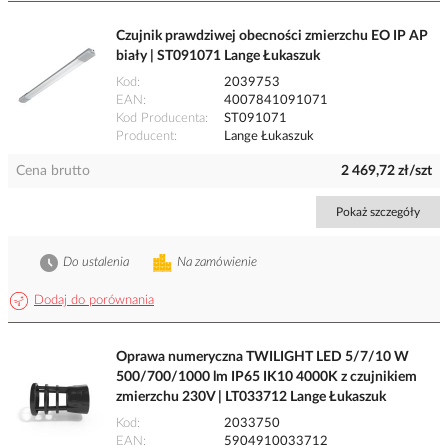
Czujnik prawdziwej obecności zmierzchu EO IP AP
biały | ST091071 Lange Łukaszuk
Kod
2039753
EAN
4007841091071
Kod Producenta
ST091071
Producent
Lange Łukaszuk
Cena brutto
2 469,72 zł/szt
Pokaż szczegóły
Do ustalenia
Na zamówienie
Dodaj do porównania
Oprawa numeryczna TWILIGHT LED 5/7/10 W
500/700/1000 lm IP65 IK10 4000K z czujnikiem
zmierzchu 230V | LT033712 Lange Łukaszuk
Kod
2033750
EAN
5904910033712