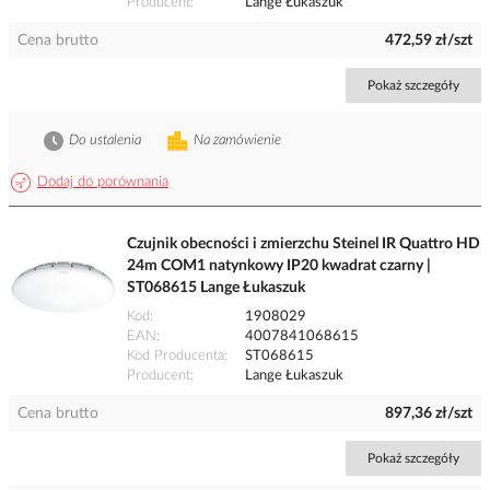
Producent
Lange Łukaszuk
Cena brutto
472,59 zł/szt
Pokaż szczegóły
Do ustalenia
Na zamówienie
Dodaj do porównania
Czujnik obecności i zmierzchu Steinel IR Quattro HD
24m COM1 natynkowy IP20 kwadrat czarny |
ST068615 Lange Łukaszuk
Kod
1908029
EAN
4007841068615
Kod Producenta
ST068615
Producent
Lange Łukaszuk
Cena brutto
897,36 zł/szt
Pokaż szczegóły