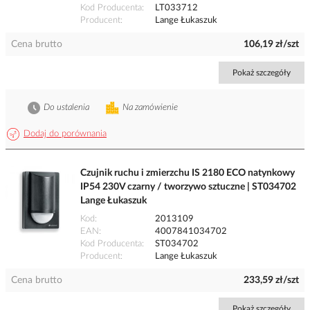
Kod Producenta
LT033712
Producent
Lange Łukaszuk
Cena brutto
106,19 zł/szt
Pokaż szczegóły
Do ustalenia
Na zamówienie
Dodaj do porównania
Czujnik ruchu i zmierzchu IS 2180 ECO natynkowy
IP54 230V czarny / tworzywo sztuczne | ST034702
Lange Łukaszuk
Kod
2013109
EAN
4007841034702
Kod Producenta
ST034702
Producent
Lange Łukaszuk
Cena brutto
233,59 zł/szt
Pokaż szczegóły