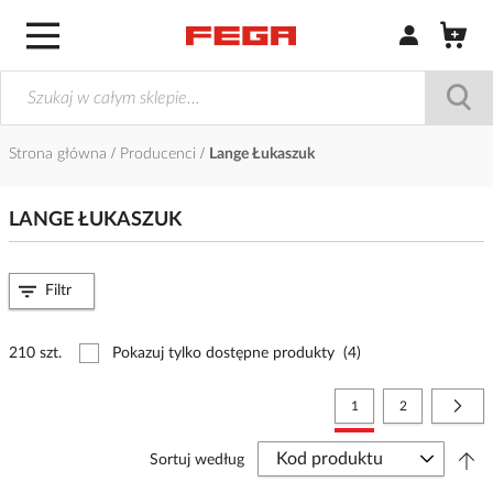
Zaloguj się / Z
Strona główna
Producenci
Lange Łukaszuk
LANGE ŁUKASZUK
Filtr
210 szt.
Pokazuj tylko dostępne produkty
(4)
Strona
Aktualnie czytasz stronę
Strona
Stro
Nast
1
2
Sortuj według