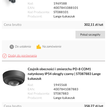
Kod
1969588
EAN
4007841088101
Kod Producenta
ST088101
Producent
Lange Łukaszuk
Cena brutto
302,11 zł/szt
Pokaż szczegóły
Do ustalenia
Na zamówienie
Dodaj do porównania
Czujnik obecności i zmierzchu PD-8 COM1
natynkowy IP54 okrągły czarny | ST087883 Lange
Łukaszuk
Kod
1945568
EAN
4007841087883
Kod Producenta
ST087883
Producent
Lange Łukaszuk
Cena brutto
358,27 zł/szt