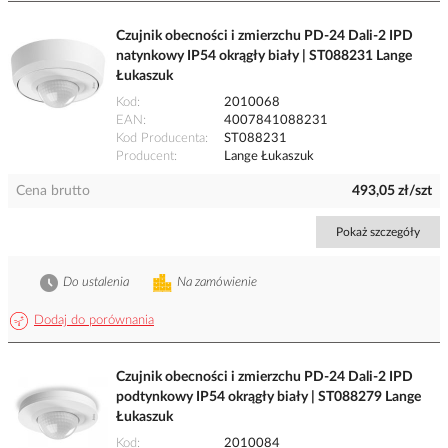
Czujnik obecności i zmierzchu PD-24 Dali-2 IPD
natynkowy IP54 okrągły biały | ST088231 Lange
Łukaszuk
Kod
2010068
EAN
4007841088231
Kod Producenta
ST088231
Producent
Lange Łukaszuk
Cena brutto
493,05 zł/szt
Pokaż szczegóły
Do ustalenia
Na zamówienie
Dodaj do porównania
Czujnik obecności i zmierzchu PD-24 Dali-2 IPD
podtynkowy IP54 okrągły biały | ST088279 Lange
Łukaszuk
Kod
2010084