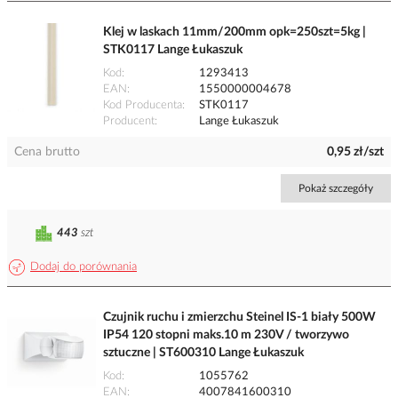
Klej w laskach 11mm/200mm opk=250szt=5kg |
STK0117 Lange Łukaszuk
Kod
1293413
EAN
1550000004678
Kod Producenta
STK0117
Producent
Lange Łukaszuk
Cena brutto
0,95 zł/szt
Pokaż szczegóły
443
szt
Dodaj do porównania
Czujnik ruchu i zmierzchu Steinel IS-1 biały 500W
IP54 120 stopni maks.10 m 230V / tworzywo
sztuczne | ST600310 Lange Łukaszuk
Kod
1055762
EAN
4007841600310