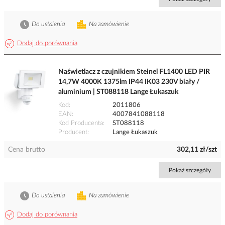
Do ustalenia
Na zamówienie
Dodaj do porównania
Naświetlacz z czujnikiem Steinel FL1400 LED PIR
14,7W 4000K 1375lm IP44 IK03 230V biały /
aluminium | ST088118 Lange Łukaszuk
Kod
2011806
EAN
4007841088118
Kod Producenta
ST088118
Producent
Lange Łukaszuk
Cena brutto
302,11 zł/szt
Pokaż szczegóły
Do ustalenia
Na zamówienie
Dodaj do porównania