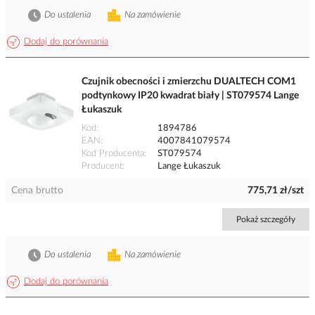
Do ustalenia
Na zamówienie
Dodaj do porównania
Czujnik obecności i zmierzchu DUALTECH COM1
podtynkowy IP20 kwadrat biały | ST079574 Lange
Łukaszuk
Kod
1894786
EAN
4007841079574
Kod Producenta
ST079574
Producent
Lange Łukaszuk
Cena brutto
775,71 zł/szt
Pokaż szczegóły
Do ustalenia
Na zamówienie
Dodaj do porównania