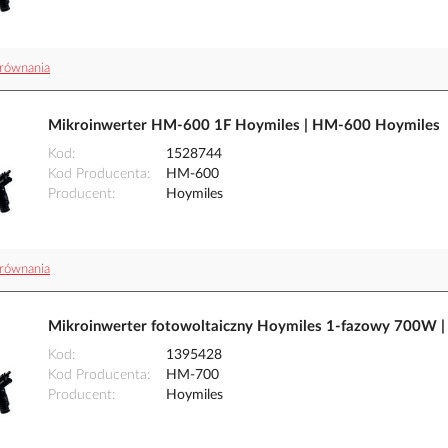
równania
Mikroinwerter HM-600 1F Hoymiles | HM-600 Hoymiles
Kod
1528744
Kod Producenta
HM-600
Producent
Hoymiles
równania
Mikroinwerter fotowoltaiczny Hoymiles 1-fazowy 700W 
Kod
1395428
Kod Producenta
HM-700
Producent
Hoymiles