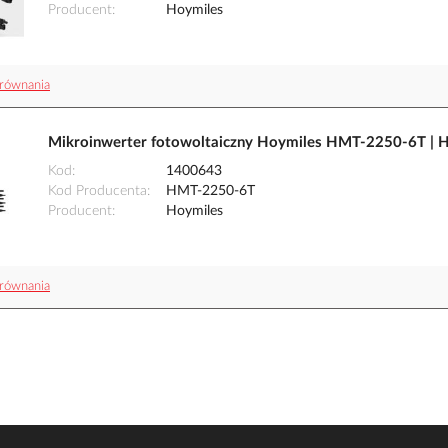
Producent
Hoymiles
równania
Mikroinwerter fotowoltaiczny Hoymiles HMT-2250-6T |
Kod
1400643
Kod Producenta
HMT-2250-6T
Producent
Hoymiles
równania