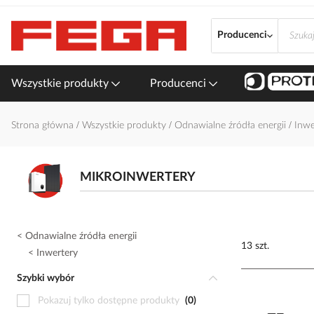
Przejdź
do
Producenci
treści
Wszystkie produkty
Producenci
Strona główna
Wszystkie produkty
Odnawialne źródła energii
Inwe
MIKROINWERTERY
Odnawialne źródła energii
13 szt.
Inwertery
Szybki wybór
Pokazuj tylko dostępne produkty
0