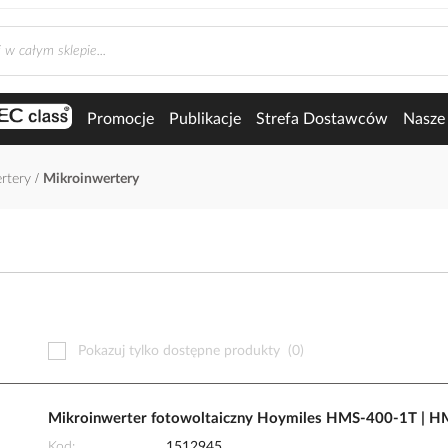
Promocje
Publikacje
Strefa Dostawców
Nasze 
rtery
Mikroinwertery
Pokazuj tylko dostępne produkty
(0)
Mikroinwerter fotowoltaiczny Hoymiles HMS-400-1T | 
Kod
1512945