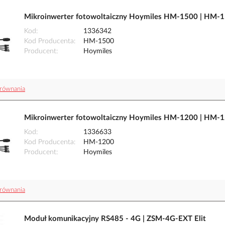
Mikroinwerter fotowoltaiczny Hoymiles HM-1500 | HM-
Kod
1336342
Kod Producenta
HM-1500
Producent
Hoymiles
równania
Mikroinwerter fotowoltaiczny Hoymiles HM-1200 | HM-
Kod
1336633
Kod Producenta
HM-1200
Producent
Hoymiles
równania
Moduł komunikacyjny RS485 - 4G | ZSM-4G-EXT Elit