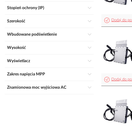
Stopień ochrony (IP)
Dodaj do po
Szerokość
Wbudowane podświetlenie
Wysokość
Wyświetlacz
Zakres napięcia MPP
Dodaj do po
Znamionowa moc wyjściowa AC