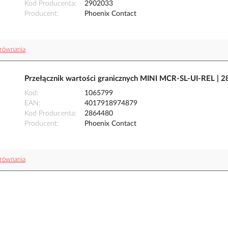
Kod Producenta
2902033
Producent
Phoenix Contact
równania
Przełącznik wartości granicznych MINI MCR-SL-UI-REL | 
Kod
1065799
EAN
4017918974879
Kod Producenta
2864480
Producent
Phoenix Contact
równania