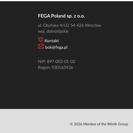
FEGA Poland sp. z o.o.
ul. Otyńska 4/U2 54-426 Wrocław
woj. dolnośląskie
Kontakt
bok@fega.pl
NIP: 897-002-01-02
Regon: 930165936
© 2026 Member of the Würth Group