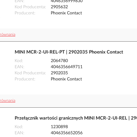
EAN
4046356999830
Kod Producenta
2905632
Producent
Phoenix Contact
równania
MINI MCR-2-UI-REL-PT | 2902035 Phoenix Contact
Kod
2064780
EAN
4046356649711
Kod Producenta
2902035
Producent
Phoenix Contact
równania
Przełącznik wartości granicznych MINI MCR-2-UI-REL | 2
Kod
1230898
EAN
4046356652056