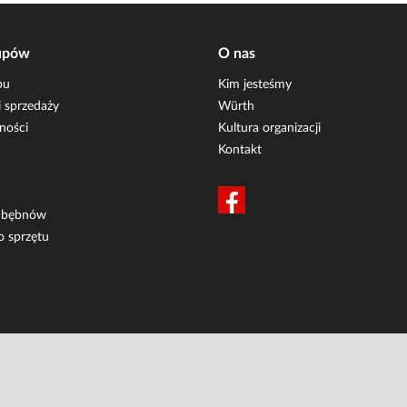
upów
O nas
pu
Kim jesteśmy
 sprzedaży
Würth
ności
Kultura organizacji
Kontakt
i bębnów
o sprzętu