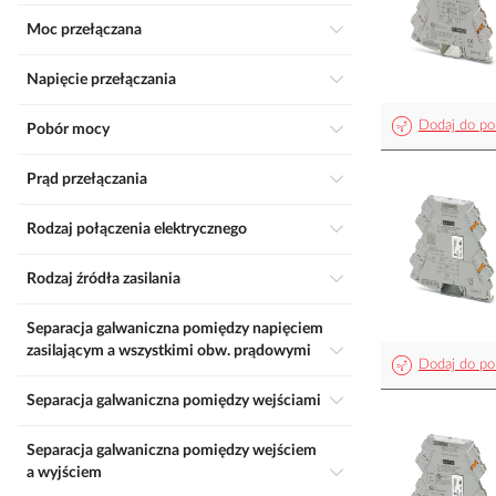
Moc przełączana
Napięcie przełączania
Dodaj do po
Pobór mocy
Prąd przełączania
Rodzaj połączenia elektrycznego
Rodzaj źródła zasilania
Separacja galwaniczna pomiędzy napięciem
zasilającym a wszystkimi obw. prądowymi
Dodaj do po
Separacja galwaniczna pomiędzy wejściami
Separacja galwaniczna pomiędzy wejściem
a wyjściem