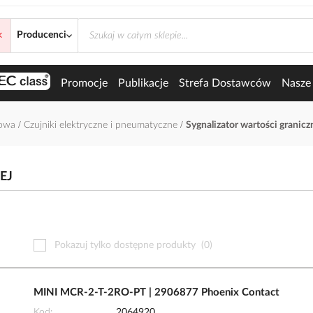
×
granicznej
Producenci
Promocje
Publikacje
Strefa Dostawców
Nasze 
łowa
Czujniki elektryczne i pneumatyczne
Sygnalizator wartości granicz
EJ
Pokazuj tylko dostępne produkty
(0)
MINI MCR-2-T-2RO-PT | 2906877 Phoenix Contact
Kod
2064920