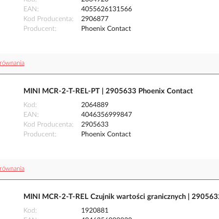
EAN
4055626131566
Kod Producenta
2906877
Producent
Phoenix Contact
równania
MINI MCR-2-T-REL-PT | 2905633 Phoenix Contact
Kod
2064889
EAN
4046356999847
Kod Producenta
2905633
Producent
Phoenix Contact
równania
MINI MCR-2-T-REL Czujnik wartości granicznych | 290563
Kod
1920881