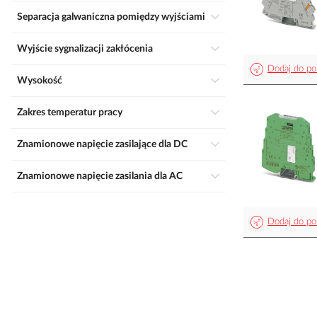
Separacja galwaniczna pomiędzy wyjściami
Wyjście sygnalizacji zakłócenia
Dodaj do po
Wysokość
Zakres temperatur pracy
Znamionowe napięcie zasilające dla DC
Znamionowe napięcie zasilania dla AC
Dodaj do po