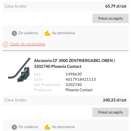
Cena brutto
65,79 zł/szt
Pokaż szczegóły
Do ustalenia
Na zamówienie
Dodaj do porównania
Akcesoria CF 3000 ZENTRIERGABEL OBEN |
3202740 Phoenix Contact
Kod
1498630
EAN
4017918421113
Kod Producenta
3202740
Producent
Phoenix Contact
Cena brutto
240,33 zł/szt
Pokaż szczegóły
Do ustalenia
Na zamówienie