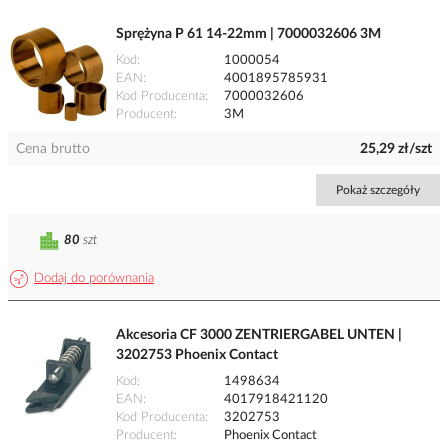
Sprężyna P 61 14-22mm | 7000032606 3M
Kod
1000054
EAN
4001895785931
Kod Producenta
7000032606
Producent
3M
Cena brutto
25,29 zł/szt
Pokaż szczegóły
80
szt
Dodaj do porównania
Akcesoria CF 3000 ZENTRIERGABEL UNTEN |
3202753 Phoenix Contact
Kod
1498634
EAN
4017918421120
Kod Producenta
3202753
Producent
Phoenix Contact