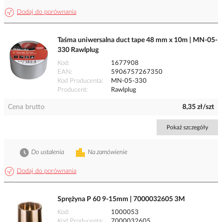
Dodaj do porównania
Taśma uniwersalna duct tape 48 mm x 10m | MN-05-
330 Rawlplug
Kod
1677908
EAN
5906757267350
Kod Producenta
MN-05-330
Producent
Rawlplug
Cena brutto
8,35 zł/szt
Pokaż szczegóły
Do ustalenia
Na zamówienie
Dodaj do porównania
Sprężyna P 60 9-15mm | 7000032605 3M
Kod
1000053
Kod Producenta
7000032605