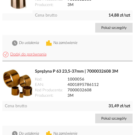
Producent
3M
Cena brutto
14,88 zł/szt
Pokaż szczegóły
Do ustalenia
Na zamówienie
Dodaj do porównania
Sprężyna P 63 23,5-37mm | 7000032608 3M
Kod
1000056
EAN
4001895786112
Kod Producenta
7000032608
Producent
3M
Cena brutto
31,49 zł/szt
Pokaż szczegóły
Do ustalenia
Na zamówienie