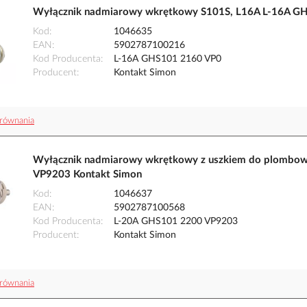
Wyłącznik nadmiarowy wkrętkowy S101S, L16A L-16A GH
Kod
1046635
EAN
5902787100216
Kod Producenta
L-16A GHS101 2160 VP0
Producent
Kontakt Simon
równania
Wyłącznik nadmiarowy wkrętkowy z uszkiem do plombow
VP9203 Kontakt Simon
Kod
1046637
EAN
5902787100568
Kod Producenta
L-20A GHS101 2200 VP9203
Producent
Kontakt Simon
równania