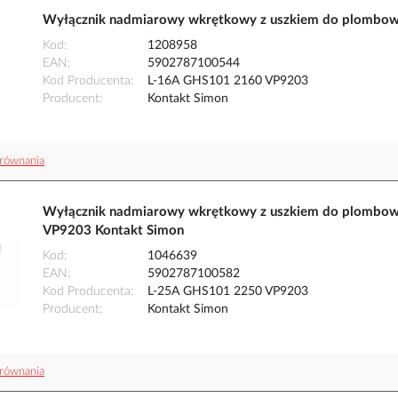
Wyłącznik nadmiarowy wkrętkowy z uszkiem do plombow
Kod
1208958
EAN
5902787100544
Kod Producenta
L-16A GHS101 2160 VP9203
Producent
Kontakt Simon
równania
Wyłącznik nadmiarowy wkrętkowy z uszkiem do plombow
VP9203 Kontakt Simon
Kod
1046639
EAN
5902787100582
Kod Producenta
L-25A GHS101 2250 VP9203
Producent
Kontakt Simon
równania