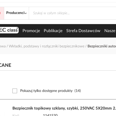
×
yczne wkręcane
Producenci
Promocje
Publikacje
Strefa Dostawców
Nasze 
łowa
Wkładki, podstawy i rozłączniki bezpiecznikowe
Bezpieczniki aut
CANE
Pokazuj tylko dostępne produkty
(14)
Bezpiecznik topikowy szklany, szybki, 250VAC 5X20mm 2
Kod
1141520