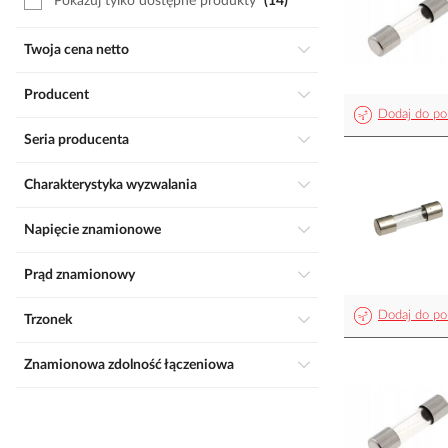
Pokazuj tylko dostępne produkty
14
Twoja cena netto
Producent
Dodaj do po
Seria producenta
Charakterystyka wyzwalania
Napięcie znamionowe
Prąd znamionowy
Dodaj do po
Trzonek
Znamionowa zdolność łączeniowa