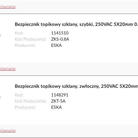
równania
Bezpiecznik topikowy szklany, szybki, 250VAC 5X20mm 0
Kod
1141510
Kod Producenta
ZKS-0.8A
Producent
ESKA
równania
Bezpiecznik topikowy szklany, zwłoczny, 250VAC 5X20m
Kod
1148291
Kod Producenta
ZKT-5A
Producent
ESKA
równania