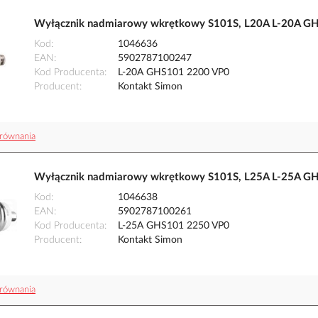
Wyłącznik nadmiarowy wkrętkowy S101S, L20A L-20A GH
Kod
1046636
EAN
5902787100247
Kod Producenta
L-20A GHS101 2200 VP0
Producent
Kontakt Simon
równania
Wyłącznik nadmiarowy wkrętkowy S101S, L25A L-25A GH
Kod
1046638
EAN
5902787100261
Kod Producenta
L-25A GHS101 2250 VP0
Producent
Kontakt Simon
równania