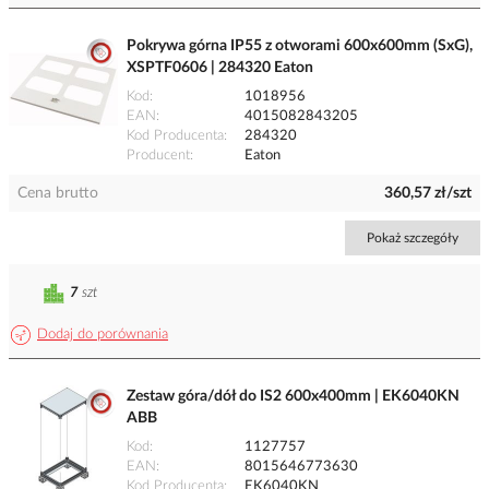
Pokrywa górna IP55 z otworami 600x600mm (SxG),
XSPTF0606 | 284320 Eaton
Kod
1018956
EAN
4015082843205
Kod Producenta
284320
Producent
Eaton
Cena brutto
360,57 zł/szt
Pokaż szczegóły
7
szt
Dodaj do porównania
Zestaw góra/dół do IS2 600x400mm | EK6040KN
ABB
Kod
1127757
EAN
8015646773630
Kod Producenta
EK6040KN