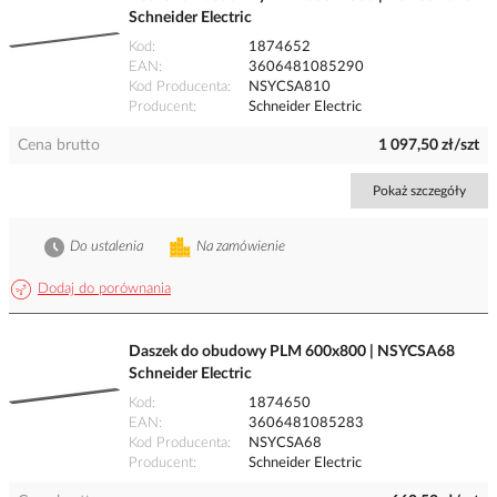
Schneider Electric
Kod
1874652
EAN
3606481085290
Kod Producenta
NSYCSA810
Producent
Schneider Electric
Cena brutto
1 097,50 zł/szt
Pokaż szczegóły
Do ustalenia
Na zamówienie
Dodaj do porównania
Daszek do obudowy PLM 600x800 | NSYCSA68
Schneider Electric
Kod
1874650
EAN
3606481085283
Kod Producenta
NSYCSA68
Producent
Schneider Electric