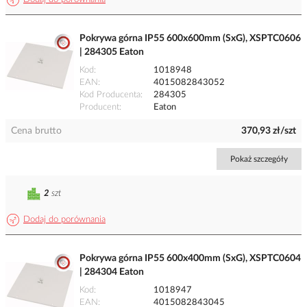
Pokrywa górna IP55 600x600mm (SxG), XSPTC0606
| 284305 Eaton
Kod
1018948
EAN
4015082843052
Kod Producenta
284305
Producent
Eaton
Cena brutto
370,93 zł/szt
Pokaż szczegóły
2
szt
Dodaj do porównania
Pokrywa górna IP55 600x400mm (SxG), XSPTC0604
| 284304 Eaton
Kod
1018947
EAN
4015082843045