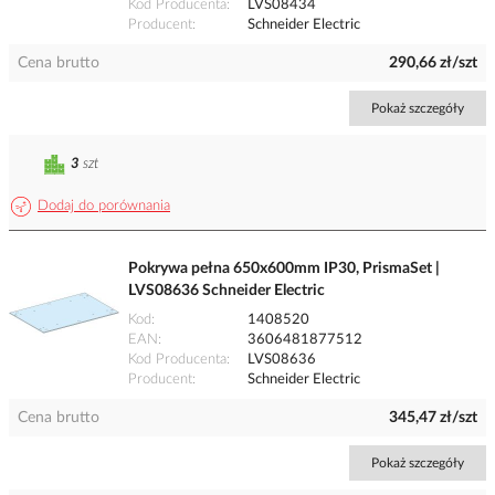
Kod Producenta
LVS08434
Producent
Schneider Electric
Cena brutto
290,66 zł/szt
Pokaż szczegóły
3
szt
Dodaj do porównania
Pokrywa pełna 650x600mm IP30, PrismaSet |
LVS08636 Schneider Electric
Kod
1408520
EAN
3606481877512
Kod Producenta
LVS08636
Producent
Schneider Electric
Cena brutto
345,47 zł/szt
Pokaż szczegóły