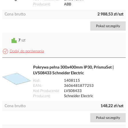
Producent
ABB
Cena brutto
2 988,53 zł/szt
Pokaż szczegóły
7
szt
Dodaj do porównania
Pokrywa pełna 300x400mm IP30, PrismaSet |
LVS08433 Schneider Electric
Kod
1408115
EAN
3606481877253
Kod Producenta
LVS08433
Producent
Schneider Electric
Cena brutto
148,22 zł/szt
Pokaż szczegóły