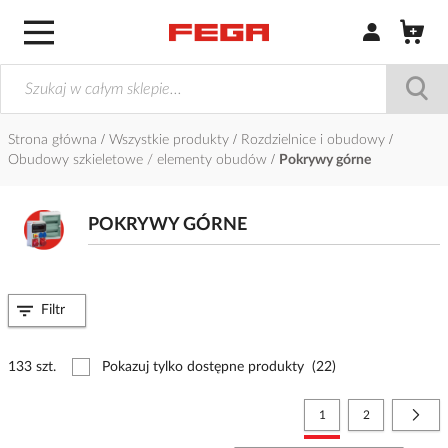
Zaloguj się / Z
Strona główna
Wszystkie produkty
Rozdzielnice i obudowy
Obudowy szkieletowe / elementy obudów
Pokrywy górne
POKRYWY GÓRNE
Filtr
133 szt.
Pokazuj tylko dostępne produkty
(22)
Strona
Aktualnie czytasz stronę
Strona
Stro
Nast
1
2