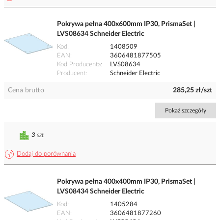
Pokrywa pełna 400x600mm IP30, PrismaSet |
LVS08634 Schneider Electric
Kod
1408509
EAN
3606481877505
Kod Producenta
LVS08634
Producent
Schneider Electric
Cena brutto
285,25 zł/szt
Pokaż szczegóły
3
szt
Dodaj do porównania
Pokrywa pełna 400x400mm IP30, PrismaSet |
LVS08434 Schneider Electric
Kod
1405284
EAN
3606481877260