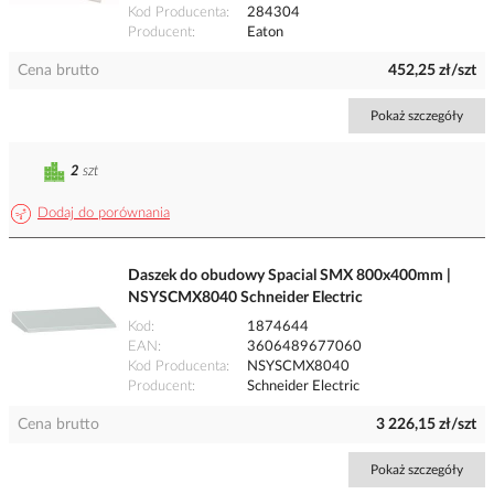
Kod Producenta
284304
Producent
Eaton
Cena brutto
452,25 zł/szt
Pokaż szczegóły
2
szt
Dodaj do porównania
Daszek do obudowy Spacial SMX 800x400mm |
NSYSCMX8040 Schneider Electric
Kod
1874644
EAN
3606489677060
Kod Producenta
NSYSCMX8040
Producent
Schneider Electric
Cena brutto
3 226,15 zł/szt
Pokaż szczegóły