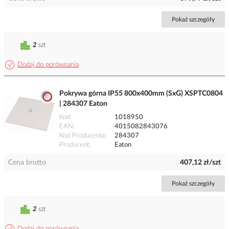
Pokaż szczegóły
2
szt
Dodaj do porównania
Pokrywa górna IP55 800x400mm (SxG) XSPTC0804
| 284307 Eaton
Kod
1018950
EAN
4015082843076
Kod Producenta
284307
Producent
Eaton
Cena brutto
407,12 zł/szt
Pokaż szczegóły
2
szt
Dodaj do porównania