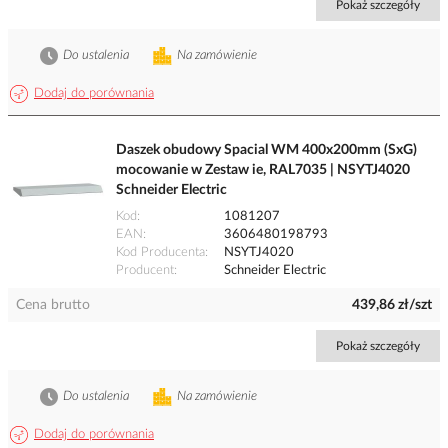
Pokaż szczegóły
Do ustalenia
Na zamówienie
Dodaj do porównania
Daszek obudowy Spacial WM 400x200mm (SxG)
mocowanie w Zestaw ie, RAL7035 | NSYTJ4020
Schneider Electric
Kod
1081207
EAN
3606480198793
Kod Producenta
NSYTJ4020
Producent
Schneider Electric
Cena brutto
439,86 zł/szt
Pokaż szczegóły
Do ustalenia
Na zamówienie
Dodaj do porównania