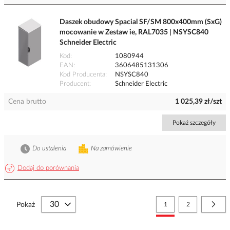
Daszek obudowy Spacial SF/SM 800x400mm (SxG)
mocowanie w Zestaw ie, RAL7035 | NSYSC840
Schneider Electric
Kod
1080944
EAN
3606485131306
Kod Producenta
NSYSC840
Producent
Schneider Electric
Cena brutto
1 025,39 zł/szt
Pokaż szczegóły
Do ustalenia
Na zamówienie
Dodaj do porównania
Strona
Aktualnie czytasz stronę
Strona
Stro
Nast
Pokaż
1
2