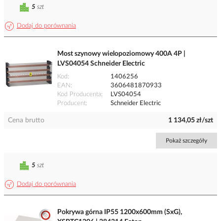
5
szt
Dodaj do porównania
Most szynowy wielopoziomowy 400A 4P |
LVS04054 Schneider Electric
Kod
1406256
EAN
3606481870933
Kod Producenta
LVS04054
Producent
Schneider Electric
Cena brutto
1 134,05 zł/szt
Pokaż szczegóły
5
szt
Dodaj do porównania
Pokrywa górna IP55 1200x600mm (SxG),