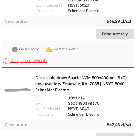
EAN
3606480198748
Kod Producenta
NSYTJ6020
Producent
Schneider Electric
Cena brutto
666,29 zł/szt
Pokaż szczegóły
Do ustalenia
Na zamówienie
Dodaj do porównania
Daszek obudowy Spacial WM 800x400mm (SxG)
mocowanie w Zestaw ie, RAL7035 | NSYTJ8040
Schneider Electric
Kod
1081214
EAN
3606480198670
Kod Producenta
NSYTJ8040
Producent
Schneider Electric
Cena brutto
862,43 zł/szt