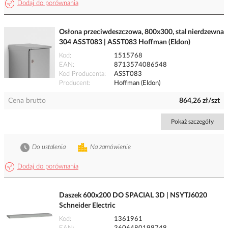
Dodaj do porównania
Osłona przeciwdeszczowa, 800x300, stal nierdzewna
304 ASST083 | ASST083 Hoffman (Eldon)
Kod
1515768
EAN
8713574086548
Kod Producenta
ASST083
Producent
Hoffman (Eldon)
Cena brutto
864,26 zł/szt
Pokaż szczegóły
Do ustalenia
Na zamówienie
Dodaj do porównania
Daszek 600x200 DO SPACIAL 3D | NSYTJ6020
Schneider Electric
Kod
1361961