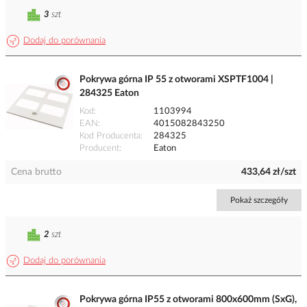
3
szt
Dodaj do porównania
Pokrywa górna IP 55 z otworami XSPTF1004 |
284325 Eaton
Kod
1103994
EAN
4015082843250
Kod Producenta
284325
Producent
Eaton
Cena brutto
433,64 zł/szt
Pokaż szczegóły
2
szt
Dodaj do porównania
Pokrywa górna IP55 z otworami 800x600mm (SxG),