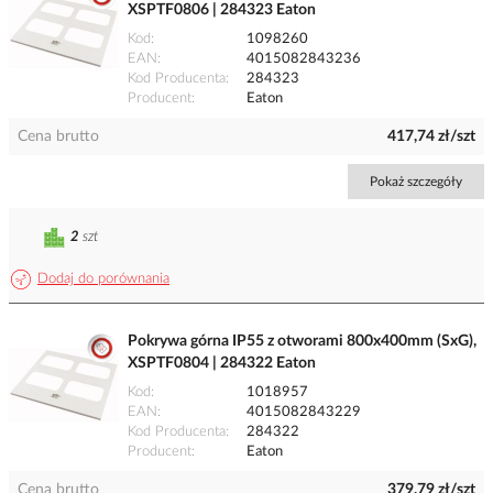
XSPTF0806 | 284323 Eaton
Kod
1098260
EAN
4015082843236
Kod Producenta
284323
Producent
Eaton
Cena brutto
417,74 zł/szt
Pokaż szczegóły
2
szt
Dodaj do porównania
Pokrywa górna IP55 z otworami 800x400mm (SxG),
XSPTF0804 | 284322 Eaton
Kod
1018957
EAN
4015082843229
Kod Producenta
284322
Producent
Eaton
Cena brutto
379,79 zł/szt