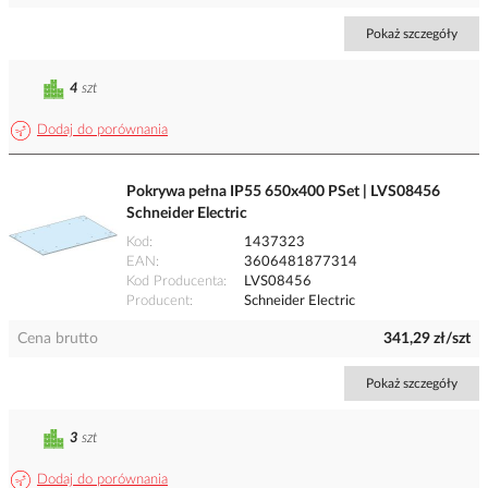
Pokaż szczegóły
4
szt
Dodaj do porównania
Pokrywa pełna IP55 650x400 PSet | LVS08456
Schneider Electric
Kod
1437323
EAN
3606481877314
Kod Producenta
LVS08456
Producent
Schneider Electric
Cena brutto
341,29 zł/szt
Pokaż szczegóły
3
szt
Dodaj do porównania