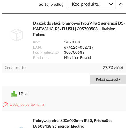
Sortuj według
Daszek do stacji bramowej typu Villa 2 generacji DS-
KABV8113-RS/FLUSH | 305700588 Hikvision
Poland
Kod
1450008
EAN
6941264032717
Kod Producenta
305700588
Producent
Hikvision Poland
Cena brutto
77,72 zł/szt
Pokaż szczegóły
15
szt
Dodaj do porównania
Pokrywa pełna 800x400mm IP30, PrismaSet |
LVS08438 Schneider Electric