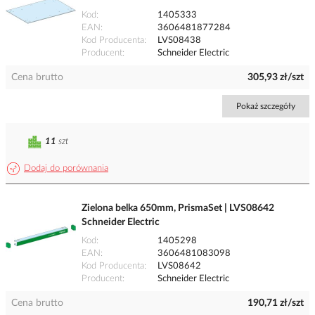
Kod
1405333
EAN
3606481877284
Kod Producenta
LVS08438
Producent
Schneider Electric
Cena brutto
305,93 zł/szt
Pokaż szczegóły
11
szt
Dodaj do porównania
Zielona belka 650mm, PrismaSet | LVS08642
Schneider Electric
Kod
1405298
EAN
3606481083098
Kod Producenta
LVS08642
Producent
Schneider Electric
Cena brutto
190,71 zł/szt