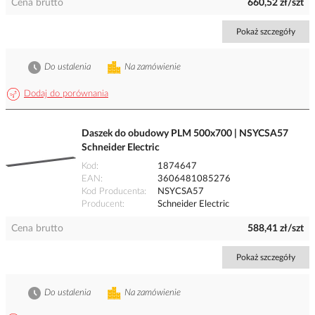
Cena brutto
660,52 zł/szt
Pokaż szczegóły
Do ustalenia
Na zamówienie
Dodaj do porównania
Daszek do obudowy PLM 500x700 | NSYCSA57
Schneider Electric
Kod
1874647
EAN
3606481085276
Kod Producenta
NSYCSA57
Producent
Schneider Electric
Cena brutto
588,41 zł/szt
Pokaż szczegóły
Do ustalenia
Na zamówienie