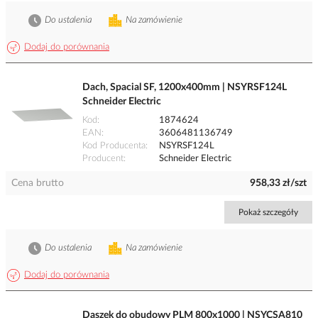
Do ustalenia
Na zamówienie
Dodaj do porównania
Dach, Spacial SF, 1200x400mm | NSYRSF124L
Schneider Electric
Kod
1874624
EAN
3606481136749
Kod Producenta
NSYRSF124L
Producent
Schneider Electric
Cena brutto
958,33 zł/szt
Pokaż szczegóły
Do ustalenia
Na zamówienie
Dodaj do porównania
Daszek do obudowy PLM 800x1000 | NSYCSA810