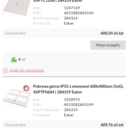
XSPTC1206 | 284314 Eaton
Kod
1267169
EAN
4015082843144
Kod Producenta
284314
Producent
Eaton
Cena brutto
600,54 zł/szt
Pokaż szczegóły
4
szt
Dodaj do porównania
Pokrywa górna IP55 z otworami 600x400mm (SxG),
XSPTF0604 | 284319 Eaton
Kod
1018955
EAN
4015082843199
Kod Producenta
284319
Producent
Eaton
Cena brutto
409,76 zł/szt