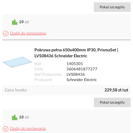
Pokaż szczegóły
10
szt
Dodaj do porównania
Pokrywa pełna 650x400mm IP30, PrismaSet |
LVS08436 Schneider Electric
Kod
1405301
EAN
3606481877277
Kod Producenta
LVS08436
Producent
Schneider Electric
Cena brutto
229,58 zł/szt
Pokaż szczegóły
10
szt
Dodaj do porównania