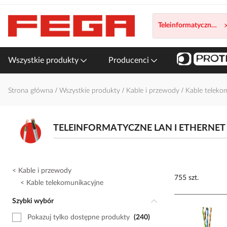
Przejdź
do
Teleinformatyczne L
treści
Wszystkie produkty
Producenci
Strona główna
Wszystkie produkty
Kable i przewody
Kable teleko
TELEINFORMATYCZNE LAN I ETHERNE
Kable i przewody
755 szt.
Kable telekomunikacyjne
Szybki wybór
Pokazuj tylko dostępne produkty
240