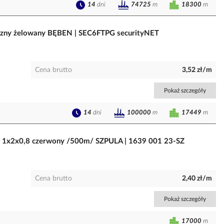
14
dni
18300
m
74725
m
trzny żelowany BĘBEN | SEC6FTPG securityNET
Cena brutto
3,52 zł/m
Pokaż szczegóły
14
dni
17449
m
100000
m
x2x0,8 czerwony /500m/ SZPULA | 1639 001 23-SZ
Cena brutto
2,40 zł/m
Pokaż szczegóły
17000
m