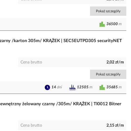
Pokaż szczegóły
36500
m
y czarny /karton 305m/ KRĄŻEK | SEC5EUTPD305 securityNET
Cena brutto
2,02 zł/m
Pokaż szczegóły
14
dni
35685
m
12505
m
ewnętrzny żelowany czarny /305m/ KRĄŻEK | TI0012 Bitner
Cena brutto
2,15 zł/m