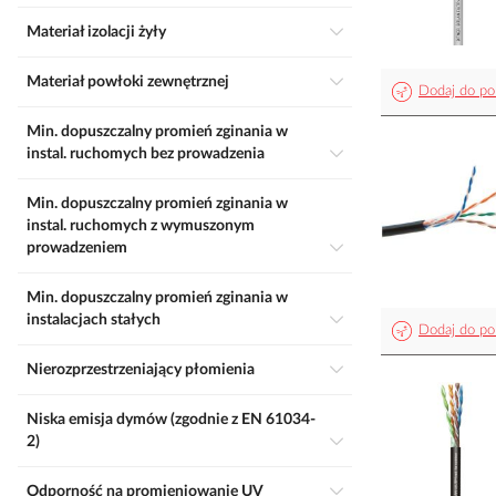
Materiał izolacji żyły
Materiał powłoki zewnętrznej
Dodaj do po
Min. dopuszczalny promień zginania w
instal. ruchomych bez prowadzenia
Min. dopuszczalny promień zginania w
instal. ruchomych z wymuszonym
prowadzeniem
Min. dopuszczalny promień zginania w
instalacjach stałych
Dodaj do po
Nierozprzestrzeniający płomienia
Niska emisja dymów (zgodnie z EN 61034-
2)
Odporność na promieniowanie UV