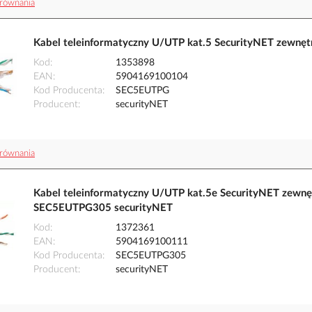
równania
Kabel teleinformatyczny U/UTP kat.5 SecurityNET zewnę
Kod
1353898
EAN
5904169100104
Kod Producenta
SEC5EUTPG
Producent
securityNET
równania
Kabel teleinformatyczny U/UTP kat.5e SecurityNET zewn
SEC5EUTPG305 securityNET
Kod
1372361
EAN
5904169100111
Kod Producenta
SEC5EUTPG305
Producent
securityNET