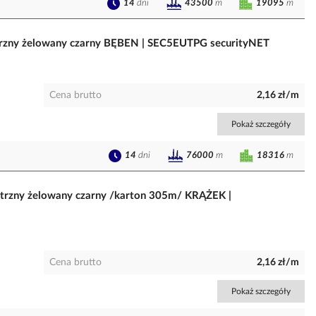
14
dni
19095
m
43500
m
trzny żelowany czarny BĘBEN | SEC5EUTPG securityNET
Cena brutto
2,16 zł/m
Pokaż szczegóły
14
dni
18316
m
76000
m
ętrzny żelowany czarny /karton 305m/ KRĄŻEK |
Cena brutto
2,16 zł/m
Pokaż szczegóły