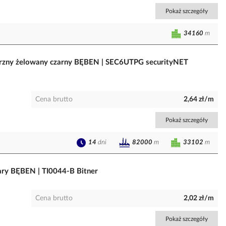
Pokaż szczegóły
34160
m
trzny żelowany czarny BĘBEN | SEC6UTPG securityNET
Cena brutto
2,64 zł/m
Pokaż szczegóły
14
dni
33102
m
82000
m
ry BĘBEN | TI0044-B Bitner
Cena brutto
2,02 zł/m
Pokaż szczegóły