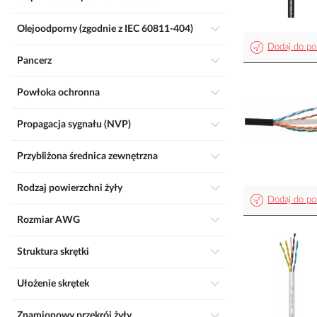
Olejoodporny (zgodnie z IEC 60811-404)
Dodaj do po
Pancerz
Powłoka ochronna
Propagacja sygnału (NVP)
Przybliżona średnica zewnętrzna
Rodzaj powierzchni żyły
Dodaj do po
Rozmiar AWG
Struktura skrętki
Ułożenie skrętek
Znamionowy przekrój żyły