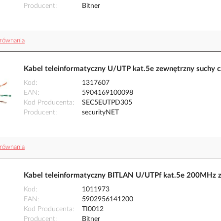
Producent
Bitner
równania
Kabel teleinformatyczny U/UTP kat.5e zewnętrzny such
Kod
1317607
EAN
5904169100098
Kod Producenta
SEC5EUTPD305
Producent
securityNET
równania
Kabel teleinformatyczny BITLAN U/UTPf kat.5e 200MHz z
Kod
1011973
EAN
5902956141200
Kod Producenta
TI0012
Producent
Bitner