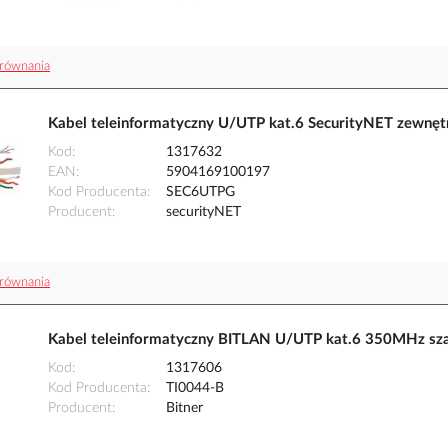
równania
Kabel teleinformatyczny U/UTP kat.6 SecurityNET zewnę
Kod
1317632
EAN
5904169100197
Kod Producenta
SEC6UTPG
Producent
securityNET
równania
Kabel teleinformatyczny BITLAN U/UTP kat.6 350MHz sza
Kod
1317606
Kod Producenta
TI0044-B
Producent
Bitner