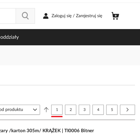
Zaloguj się / Zarejestruj się
oddziały
Strona
Aktualnie czytasz stronę
Strona
Strona
Strona
Strona
Strona
Nastę
1
2
3
4
5
ary /karton 305m/ KRĄŻEK | TI0006 Bitner