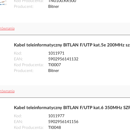
Kod Producenta
TN0100.KR500
Producent
Bitner
równania
Kabel teleinformatyczny BITLAN F/UTP kat.5e 200MHz s
Kod
1011971
EAN
5902956141132
Kod Producenta
TI0007
Producent
Bitner
równania
Kabel teleinformatyczny BITLAN F/UTP kat.6 350MHz SZP
Kod
1011977
EAN
5902956141156
Kod Producenta
TI0048