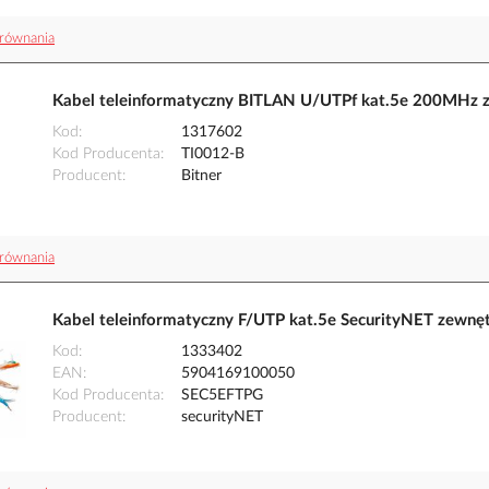
równania
Kabel teleinformatyczny BITLAN U/UTPf kat.5e 200MHz z
Kod
1317602
Kod Producenta
TI0012-B
Producent
Bitner
równania
Kabel teleinformatyczny F/UTP kat.5e SecurityNET zewn
Kod
1333402
EAN
5904169100050
Kod Producenta
SEC5EFTPG
Producent
securityNET