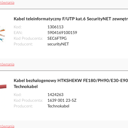
równania
Kabel teleinformatyczny F/UTP kat.6 SecurityNET zewnę
Kod
1306113
EAN
5904169100159
Kod Producenta
SEC6FTPG
Producent
securityNET
równania
Kabel bezhalogenowy HTKSHEKW FE180/PH90/E30-E90 1
Technokabel
Kod
1424263
Kod Producenta
1639 001 23-SZ
Producent
Technokabel
równania