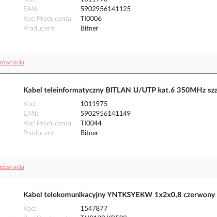
EAN
5902956141125
Kod Producenta
TI0006
Producent
Bitner
równania
Kabel teleinformatyczny BITLAN U/UTP kat.6 350MHz sza
Kod
1011975
EAN
5902956141149
Kod Producenta
TI0044
Producent
Bitner
równania
Kabel telekomunikacyjny YNTKSYEKW 1x2x0,8 czerwony
Kod
1547877