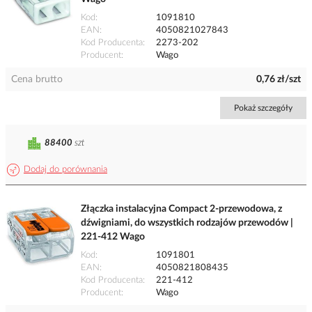
Kod
1091810
EAN
4050821027843
Kod Producenta
2273-202
Producent
Wago
Cena brutto
0,76 zł/szt
Pokaż szczegóły
88400
szt
Dodaj do porównania
Złączka instalacyjna Compact 2-przewodowa, z
dźwigniami, do wszystkich rodzajów przewodów |
221-412 Wago
Kod
1091801
EAN
4050821808435
Kod Producenta
221-412
Producent
Wago