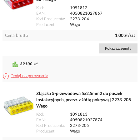
Kod
1091812
EAN
4050821027867
Kod Producenta
2273-204
Producent
Wago
Cena brutto
1,00 zł/szt
Pokaż szczegóły
39100
szt
Dodaj do porównania
Złączka 5-przewodowa 5x2,5mm2 do puszek
instalacyjnych, przezr. z żółtą pokrywą | 2273-205
Wago
Kod
1091813
EAN
4050821027874
Kod Producenta
2273-205
Producent
Wago