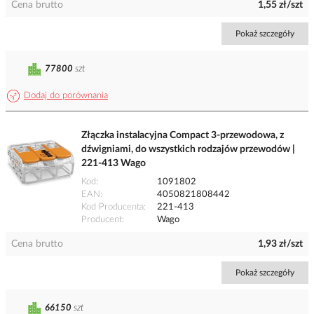
Cena brutto
1,55 zł/szt
Pokaż szczegóły
77800
szt
Dodaj do porównania
Złączka instalacyjna Compact 3-przewodowa, z
dźwigniami, do wszystkich rodzajów przewodów |
221-413 Wago
Kod
1091802
EAN
4050821808442
Kod Producenta
221-413
Producent
Wago
Cena brutto
1,93 zł/szt
Pokaż szczegóły
66150
szt