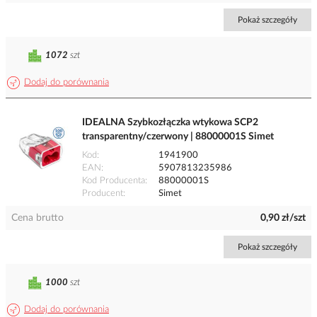
Pokaż szczegóły
1072
szt
Dodaj do porównania
IDEALNA Szybkozłączka wtykowa SCP2
transparentny/czerwony | 88000001S Simet
Kod
1941900
EAN
5907813235986
Kod Producenta
88000001S
Producent
Simet
Cena brutto
0,90 zł/szt
Pokaż szczegóły
1000
szt
Dodaj do porównania