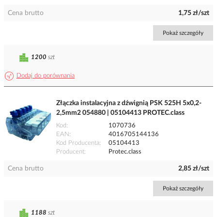
Cena brutto
1,75 zł/szt
Pokaż szczegóły
1200
szt
Dodaj do porównania
Złączka instalacyjna z dźwignią PSK 525H 5x0,2-
2,5mm2 054880 | 05104413 PROTEC.class
Kod
1070736
EAN
4016705144136
Kod Producenta
05104413
Producent
Protec.class
Cena brutto
2,85 zł/szt
Pokaż szczegóły
1188
szt