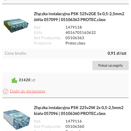
Złączka instalacyjna PSK 525v2GE 5x 0,5-2,5mm2
żółta 057099 | 05106363 PROTEC.class
Kod
1479118
EAN
4016705163632
Kod Producenta
05106363
Producent
Protec.class
Cena brutto
0,91 zł/szt
Pokaż szczegóły
31420
szt
Dodaj do porównania
Złączka instalacyjna PSK 225v2W 2x 0,5-2,5mm2
biała 057096 | 05106360 PROTEC.class
Kod
1479116
Kod Producenta
05106360