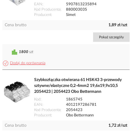
EAN
5907813235894
Kod Producenta
88000303S
Producent
Simet
Cena brutto
1,89 zł/szt
Pokaż szczegóły
1800
szt
Dodaj do porównania
Szybkozłączka otwierana 61 HSK43 3-przewody
sztywne/elastyczne 0,2-4mm2 19,6x19,9x10,5
2054423 | 2054423 Obo Bettermann
Kod
1865745
EAN
4012197286781
Kod Producenta
2054423
Producent
Obo Bettermann
Cena brutto
1,72 zł/szt