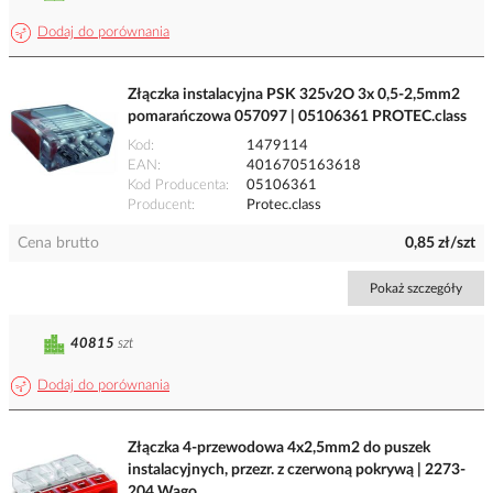
Dodaj do porównania
Złączka instalacyjna PSK 325v2O 3x 0,5-2,5mm2
pomarańczowa 057097 | 05106361 PROTEC.class
Kod
1479114
EAN
4016705163618
Kod Producenta
05106361
Producent
Protec.class
Cena brutto
0,85 zł/szt
Pokaż szczegóły
40815
szt
Dodaj do porównania
Złączka 4-przewodowa 4x2,5mm2 do puszek
instalacyjnych, przezr. z czerwoną pokrywą | 2273-
204 Wago