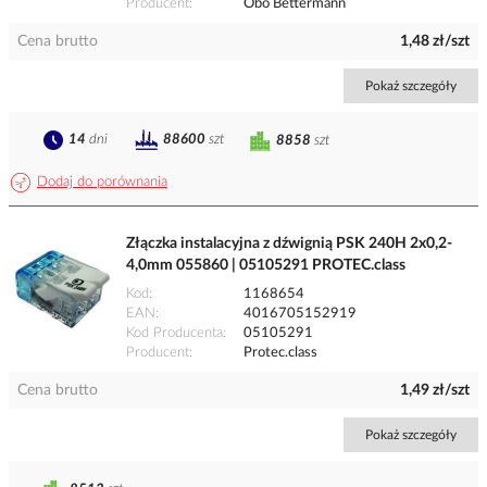
Producent
Obo Bettermann
Cena brutto
1,48 zł/szt
Pokaż szczegóły
14
dni
88600
szt
8858
szt
Dodaj do porównania
Złączka instalacyjna z dźwignią PSK 240H 2x0,2-
4,0mm 055860 | 05105291 PROTEC.class
Kod
1168654
EAN
4016705152919
Kod Producenta
05105291
Producent
Protec.class
Cena brutto
1,49 zł/szt
Pokaż szczegóły