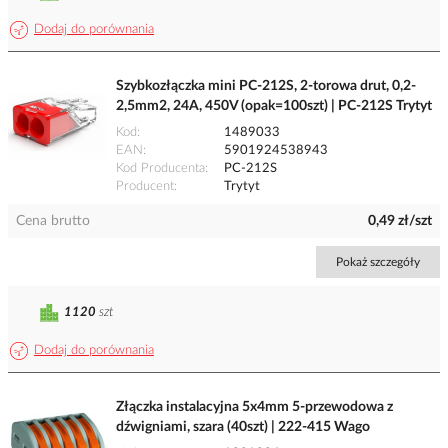
Dodaj do porównania
Szybkozłączka mini PC-212S, 2-torowa drut, 0,2-
2,5mm2, 24A, 450V (opak=100szt) | PC-212S Trytyt
Kod
1489033
EAN
5901924538943
Kod Producenta
PC-212S
Producent
Trytyt
Cena brutto
0,49 zł/szt
Pokaż szczegóły
1120
szt
Dodaj do porównania
Złączka instalacyjna 5x4mm 5-przewodowa z
dźwigniami, szara (40szt) | 222-415 Wago