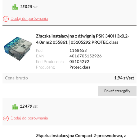
15025
szt
Dodaj do porównania
Złączka instalacyjna z dźwignią PSK 340H 3x0,2-
4,0mm2 055861 | 05105292 PROTEC.class
Kod
1168653
EAN
4016705152926
Kod Producenta
05105292
Producent
Protec.class
Cena brutto
1,94 zł/szt
Pokaż szczegóły
12479
szt
Dodaj do porównania
Złączka instalacyjna Compact 2-przewodowa, z