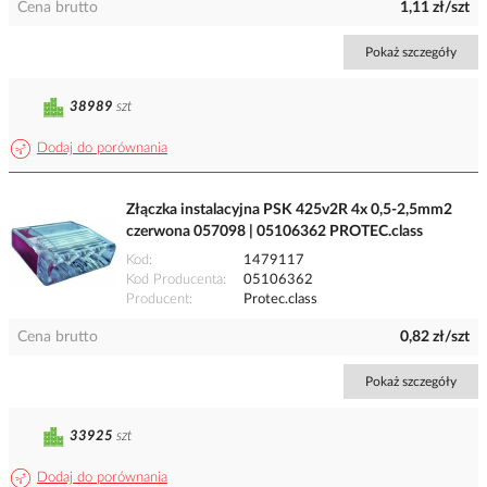
Cena brutto
1,11 zł/szt
Pokaż szczegóły
38989
szt
Dodaj do porównania
Złączka instalacyjna PSK 425v2R 4x 0,5-2,5mm2
czerwona 057098 | 05106362 PROTEC.class
Kod
1479117
Kod Producenta
05106362
Producent
Protec.class
Cena brutto
0,82 zł/szt
Pokaż szczegóły
33925
szt
Dodaj do porównania