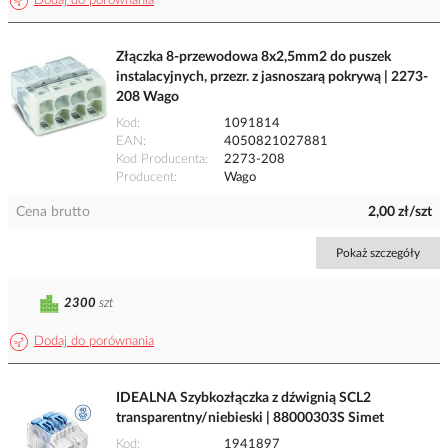
Dodaj do porównania
Złączka 8-przewodowa 8x2,5mm2 do puszek
instalacyjnych, przezr. z jasnoszarą pokrywą | 2273-
208 Wago
Kod
1091814
EAN
4050821027881
Kod Producenta
2273-208
Producent
Wago
Cena brutto
2,00 zł/szt
Pokaż szczegóły
2300
szt
Dodaj do porównania
IDEALNA Szybkozłączka z dźwignią SCL2
transparentny/niebieski | 88000303S Simet
Kod
1941897