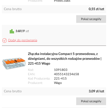
Producent
Protec.class
Cena brutto
0,55 zł/szt
Pokaż szczegóły
16819
szt
Dodaj do porównania
Złączka instalacyjna Compact 5-przewodowa, z
dźwigniami, do wszystkich rodzajów przewodów |
221-415 Wago
Kod
1091803
EAN
4055143234658
Kod Producenta
221-415
Producent
Wago
Cena brutto
3,09 zł/szt
Pokaż szczegóły