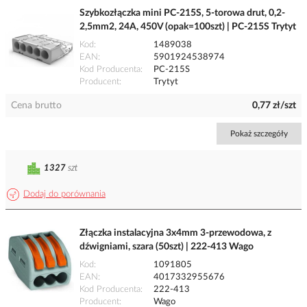
Szybkozłączka mini PC-215S, 5-torowa drut, 0,2-
2,5mm2, 24A, 450V (opak=100szt) | PC-215S Trytyt
Kod
1489038
EAN
5901924538974
Kod Producenta
PC-215S
Producent
Trytyt
Cena brutto
0,77 zł/szt
Pokaż szczegóły
1327
szt
Dodaj do porównania
Złączka instalacyjna 3x4mm 3-przewodowa, z
dźwigniami, szara (50szt) | 222-413 Wago
Kod
1091805
EAN
4017332955676
Kod Producenta
222-413
Producent
Wago