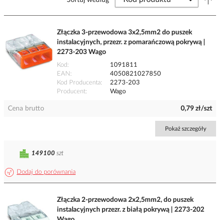
Sortuj według
Złączka 3-przewodowa 3x2,5mm2 do puszek
instalacyjnych, przezr. z pomarańczową pokrywą |
2273-203 Wago
Kod
1091811
EAN
4050821027850
Kod Producenta
2273-203
Producent
Wago
Cena brutto
0,79 zł/szt
Pokaż szczegóły
149100
szt
Dodaj do porównania
Złączka 2-przewodowa 2x2,5mm2, do puszek
instalacyjnych przezr. z białą pokrywą | 2273-202
Wago