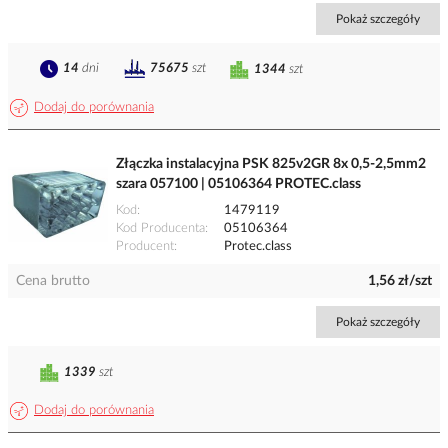
Pokaż szczegóły
14
dni
75675
szt
1344
szt
Dodaj do porównania
Złączka instalacyjna PSK 825v2GR 8x 0,5-2,5mm2
szara 057100 | 05106364 PROTEC.class
Kod
1479119
Kod Producenta
05106364
Producent
Protec.class
Cena brutto
1,56 zł/szt
Pokaż szczegóły
1339
szt
Dodaj do porównania