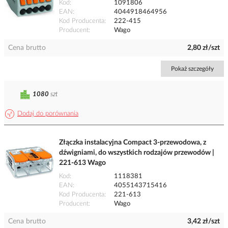
Kod
1091806
EAN
4044918464956
Kod Producenta
222-415
Producent
Wago
Cena brutto
2,80 zł/szt
Pokaż szczegóły
1080
szt
Dodaj do porównania
Złączka instalacyjna Compact 3-przewodowa, z
dźwigniami, do wszystkich rodzajów przewodów |
221-613 Wago
Kod
1118381
EAN
4055143715416
Kod Producenta
221-613
Producent
Wago
Cena brutto
3,42 zł/szt