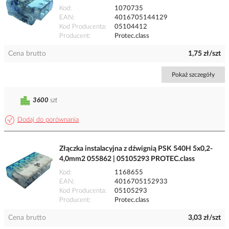
Kod
1070735
EAN
4016705144129
Kod Producenta
05104412
Producent
Protec.class
Cena brutto
1,75 zł/szt
Pokaż szczegóły
3600
szt
Dodaj do porównania
Złączka instalacyjna z dźwignią PSK 540H 5x0,2-
4,0mm2 055862 | 05105293 PROTEC.class
Kod
1168655
EAN
4016705152933
Kod Producenta
05105293
Producent
Protec.class
Cena brutto
3,03 zł/szt