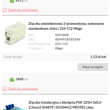
8512
szt
Dodaj do porównania
Złączka oświetleniowa 2-przewodowa, wykonanie
standardowe, biała | 224-112 Wago
Kod
1091808
EAN
4044918583596
Kod Producenta
224-112
Producent
Wago
Cena brutto
1,13 zł/szt
Pokaż szczegóły
5800
szt
Dodaj do porównania
Złączka instalacyjna z dźwignią PSK 325H 3x0,2-
2,5mm2 054879 | 05104412 PROTEC.class