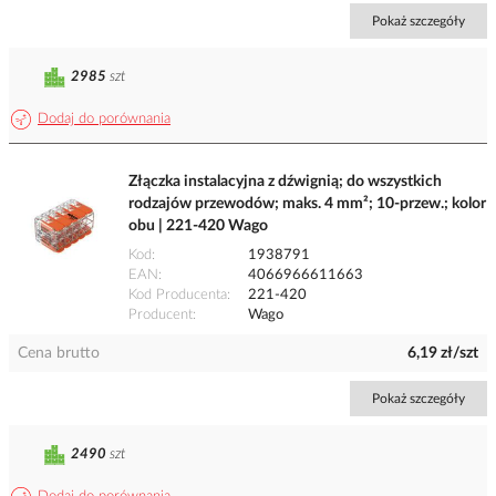
Pokaż szczegóły
2985
szt
Dodaj do porównania
Złączka instalacyjna z dźwignią; do wszystkich
rodzajów przewodów; maks. 4 mm²; 10-przew.; kolor
obu | 221-420 Wago
Kod
1938791
EAN
4066966611663
Kod Producenta
221-420
Producent
Wago
Cena brutto
6,19 zł/szt
Pokaż szczegóły
2490
szt