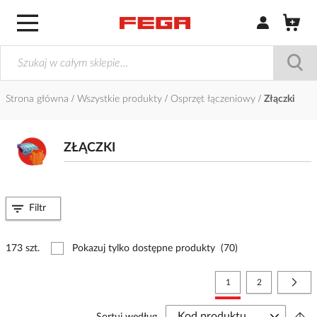
Zaloguj się / Z
Strona główna
Wszystkie produkty
Osprzęt łączeniowy
Złączki
ZŁĄCZKI
Filtr
173 szt.
Pokazuj tylko dostępne produkty
(70)
Strona
Aktualnie czytasz stronę
Strona
Stro
Nast
1
2