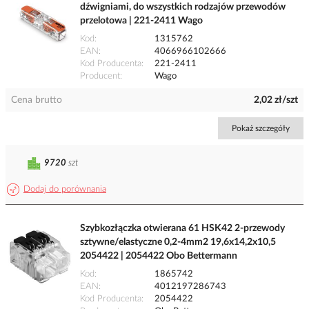
dźwigniami, do wszystkich rodzajów przewodów
przelotowa | 221-2411 Wago
Kod
1315762
EAN
4066966102666
Kod Producenta
221-2411
Producent
Wago
Cena brutto
2,02 zł/szt
Pokaż szczegóły
9720
szt
Dodaj do porównania
Szybkozłączka otwierana 61 HSK42 2-przewody
sztywne/elastyczne 0,2-4mm2 19,6x14,2x10,5
2054422 | 2054422 Obo Bettermann
Kod
1865742
EAN
4012197286743
Kod Producenta
2054422