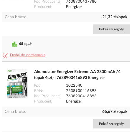
Kod Producenta
7638900437980
Producent
Energizer
Cena brutto
21,32 zł/opak
Pokaż szczegóły
68
opak
Dodaj do porównania
Akumulator Energizer Extreme AA 2300mAh /4
(opak 4szt) | 7638900416893 Energizer
Kod
1022540
EAN
7638900416893
Kod Producenta
7638900416893
Producent
Energizer
Cena brutto
66,67 zł/opak
Pokaż szczegóły