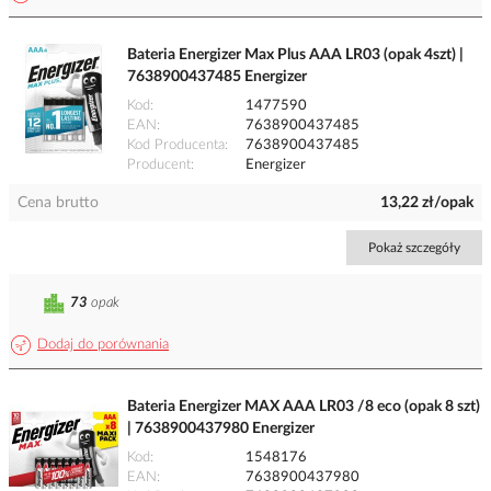
Bateria Energizer Max Plus AAA LR03 (opak 4szt) |
7638900437485 Energizer
Kod
1477590
EAN
7638900437485
Kod Producenta
7638900437485
Producent
Energizer
Cena brutto
13,22 zł/opak
Pokaż szczegóły
73
opak
Dodaj do porównania
Bateria Energizer MAX AAA LR03 /8 eco (opak 8 szt)
| 7638900437980 Energizer
Kod
1548176
EAN
7638900437980