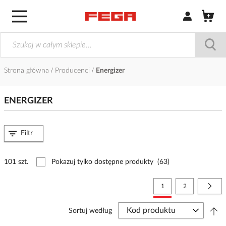
Zaloguj się / Z
Strona główna
Producenci
Energizer
ENERGIZER
Filtr
101 szt.
Pokazuj tylko dostępne produkty
(63)
Strona
Aktualnie czytasz stronę
Strona
Stro
Nast
1
2
Sortuj według