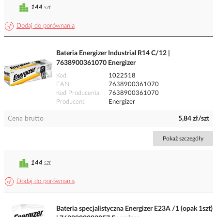
144
szt
Dodaj do porównania
Bateria Energizer Industrial R14 C/12 |
7638900361070 Energizer
Kod
1022518
EAN
7638900361070
Kod Producenta
7638900361070
Producent
Energizer
Cena brutto
5,84 zł/szt
Pokaż szczegóły
144
szt
Dodaj do porównania
Bateria specjalistyczna Energizer E23A /1 (opak 1szt)