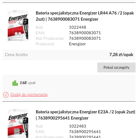
Bateria specjalistyczna Energizer LR44 A76 /2 (opak
2szt) | 7638900083071 Energizer
Kod
1022448
EAN
7638900083071
Kod Producenta
7638900083071
Producent
Energizer
Cena brutto
7,28 zł/opak
Pokaż szczegóły
168
opak
Dodaj do porównania
Bateria specjalistyczna Energizer E23A /2 (opak 2szt)
| 7638900295641 Energizer
Kod
1022483
EAN
7638900295641
Kod Producenta
7638900295641