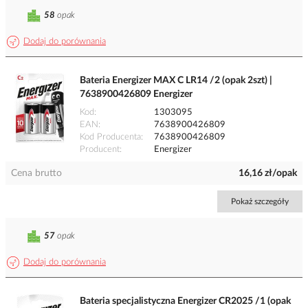
58
opak
Dodaj do porównania
Bateria Energizer MAX C LR14 /2 (opak 2szt) |
7638900426809 Energizer
Kod
1303095
EAN
7638900426809
Kod Producenta
7638900426809
Producent
Energizer
Cena brutto
16,16 zł/opak
Pokaż szczegóły
57
opak
Dodaj do porównania
Bateria specjalistyczna Energizer CR2025 /1 (opak