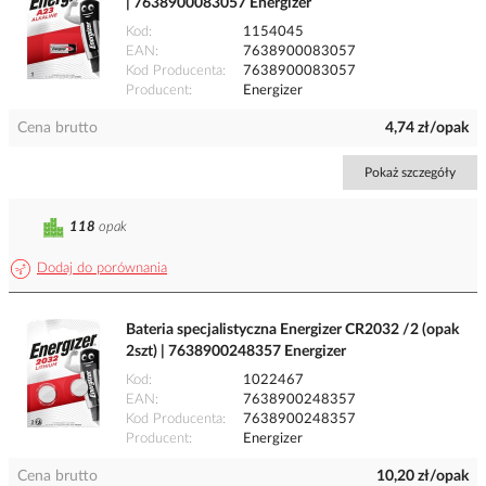
| 7638900083057 Energizer
Kod
1154045
EAN
7638900083057
Kod Producenta
7638900083057
Producent
Energizer
Cena brutto
4,74 zł/opak
Pokaż szczegóły
118
opak
Dodaj do porównania
Bateria specjalistyczna Energizer CR2032 /2 (opak
2szt) | 7638900248357 Energizer
Kod
1022467
EAN
7638900248357
Kod Producenta
7638900248357
Producent
Energizer
Cena brutto
10,20 zł/opak