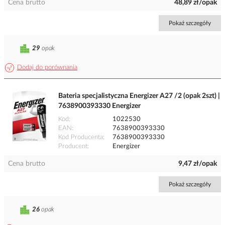
Cena brutto
48,89 zł/opak
Pokaż szczegóły
29
opak
Dodaj do porównania
Bateria specjalistyczna Energizer A27 /2 (opak 2szt) |
7638900393330 Energizer
Kod
1022530
EAN
7638900393330
Kod Producenta
7638900393330
Producent
Energizer
Cena brutto
9,47 zł/opak
Pokaż szczegóły
26
opak