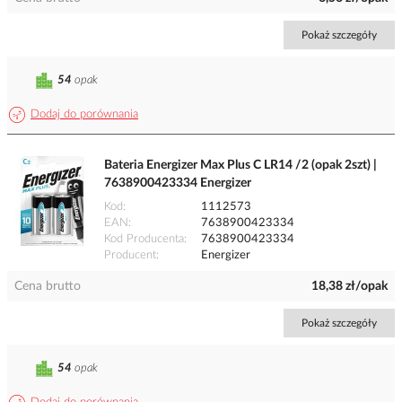
Pokaż szczegóły
54
opak
Dodaj do porównania
Bateria Energizer Max Plus C LR14 /2 (opak 2szt) |
7638900423334 Energizer
Kod
1112573
EAN
7638900423334
Kod Producenta
7638900423334
Producent
Energizer
Cena brutto
18,38 zł/opak
Pokaż szczegóły
54
opak