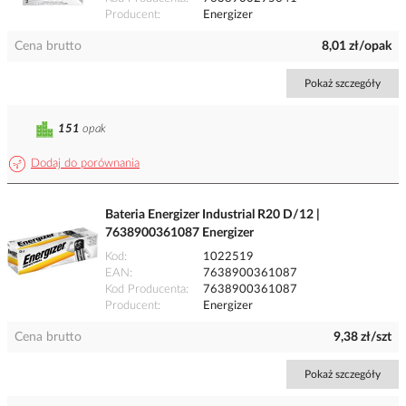
Producent
Energizer
Cena brutto
8,01 zł/opak
Pokaż szczegóły
151
opak
Dodaj do porównania
Bateria Energizer Industrial R20 D/12 |
7638900361087 Energizer
Kod
1022519
EAN
7638900361087
Kod Producenta
7638900361087
Producent
Energizer
Cena brutto
9,38 zł/szt
Pokaż szczegóły