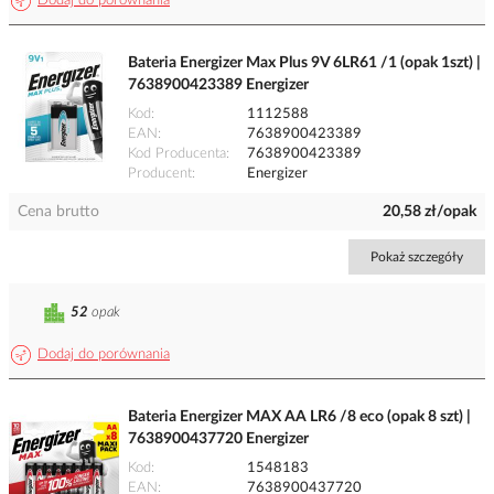
Dodaj do porównania
Bateria Energizer Max Plus 9V 6LR61 /1 (opak 1szt) |
7638900423389 Energizer
Kod
1112588
EAN
7638900423389
Kod Producenta
7638900423389
Producent
Energizer
Cena brutto
20,58 zł/opak
Pokaż szczegóły
52
opak
Dodaj do porównania
Bateria Energizer MAX AA LR6 /8 eco (opak 8 szt) |
7638900437720 Energizer
Kod
1548183
EAN
7638900437720