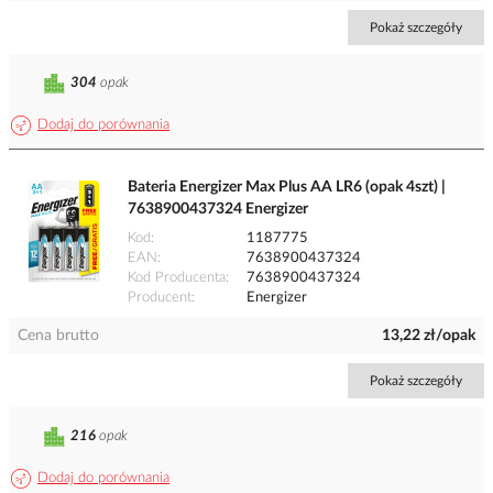
Pokaż szczegóły
304
opak
Dodaj do porównania
Bateria Energizer Max Plus AA LR6 (opak 4szt) |
7638900437324 Energizer
Kod
1187775
EAN
7638900437324
Kod Producenta
7638900437324
Producent
Energizer
Cena brutto
13,22 zł/opak
Pokaż szczegóły
216
opak
Dodaj do porównania