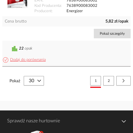
EAN
7638900083002
Kod Producenta
7638900083002
Producent
Energizer
Cena brutto
5,82 zł/opak
Pokaż szczegóły
22
opak
Dodaj do porównania
Strona
Aktualnie czytasz stronę
Strona
Stro
Nast
Pokaż
1
2
Sprawdź nasze hurtownie