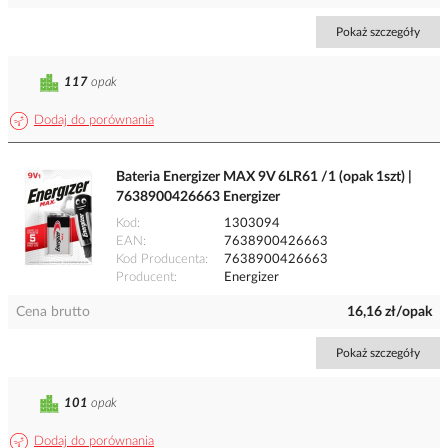
Pokaż szczegóły
117
opak
Dodaj do porównania
Bateria Energizer MAX 9V 6LR61 /1 (opak 1szt) |
7638900426663 Energizer
Kod
1303094
EAN
7638900426663
Kod Producenta
7638900426663
Producent
Energizer
Cena brutto
16,16 zł/opak
Pokaż szczegóły
101
opak
Dodaj do porównania