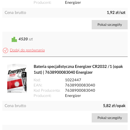
Producent
Energizer
Cena brutto
1,92 zł/szt
Pokaż szczegóły
4520
szt
Dodaj do porównania
Bateria specjalistyczna Energizer CR2032 /1 (opak
1szt) | 7638900083040 Energizer
Kod
1022447
EAN
7638900083040
Kod Producenta
7638900083040
Producent
Energizer
Cena brutto
5,82 zł/opak
Pokaż szczegóły