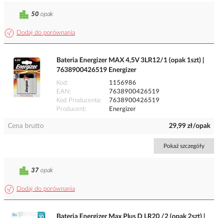
50
opak
Dodaj do porównania
Bateria Energizer MAX 4,5V 3LR12/1 (opak 1szt) |
7638900426519 Energizer
Kod
1156986
EAN
7638900426519
Kod Producenta
7638900426519
Producent
Energizer
Cena brutto
29,99 zł/opak
Pokaż szczegóły
37
opak
Dodaj do porównania
Bateria Energizer Max Plus D LR20 /2 (opak 2szt) |