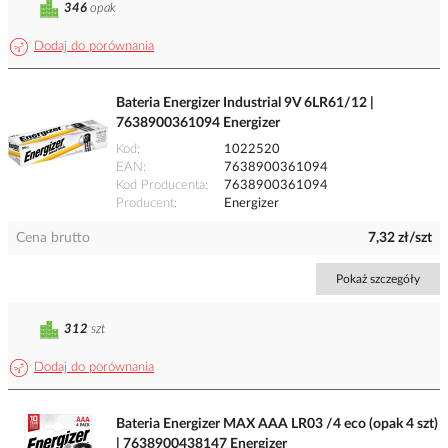
346
opak
Dodaj do porównania
Bateria Energizer Industrial 9V 6LR61/12 |
7638900361094 Energizer
Kod
1022520
EAN
7638900361094
Kod Producenta
7638900361094
Producent
Energizer
Cena brutto
7,32 zł/szt
Pokaż szczegóły
312
szt
Dodaj do porównania
Bateria Energizer MAX AAA LR03 /4 eco (opak 4 szt)
| 7638900438147 Energizer