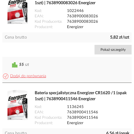
1szt) | 7638900083026 Energizer
Kod
1022446
EAN
7638900083026
Kod Producenta
7638900083026
Producent
Energizer
Cena brutto
5,82 zł/szt
Pokaż szczegóły
55
szt
Dodaj do porównania
Bateria specjalistyczna Energizer CR1620 /1 (opak
1szt) | 7638900411546 Energizer
Kod
1136245
EAN
7638900411546
Kod Producenta
7638900411546
Producent
Energizer
Cena brutto
6,56 zł/opak