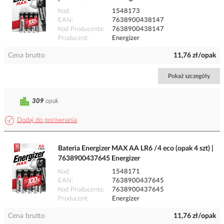
Kod
1548173
EAN
7638900438147
Kod Producenta
7638900438147
Producent
Energizer
Cena brutto
11,76 zł/opak
Pokaż szczegóły
309
opak
Dodaj do porównania
Bateria Energizer MAX AA LR6 /4 eco (opak 4 szt) |
7638900437645 Energizer
Kod
1548171
EAN
7638900437645
Kod Producenta
7638900437645
Producent
Energizer
Cena brutto
11,76 zł/opak