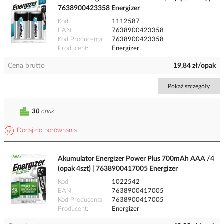
7638900423358 Energizer
Kod
1112587
EAN
7638900423358
Kod Producenta
7638900423358
Producent
Energizer
Cena brutto
19,84 zł/opak
Pokaż szczegóły
30
opak
Dodaj do porównania
Akumulator Energizer Power Plus 700mAh AAA /4
(opak 4szt) | 7638900417005 Energizer
Kod
1022542
EAN
7638900417005
Kod Producenta
7638900417005
Producent
Energizer