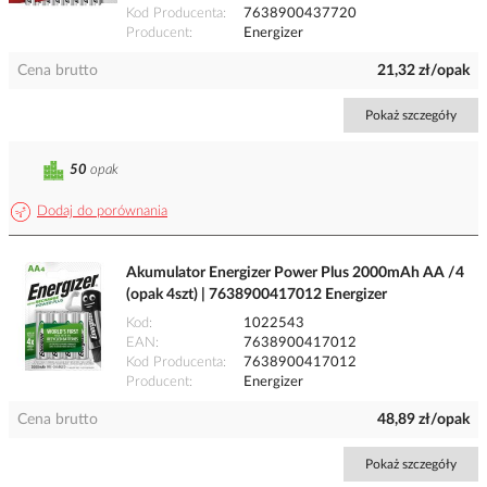
Kod Producenta
7638900437720
Producent
Energizer
Cena brutto
21,32 zł/opak
Pokaż szczegóły
50
opak
Dodaj do porównania
Akumulator Energizer Power Plus 2000mAh AA /4
(opak 4szt) | 7638900417012 Energizer
Kod
1022543
EAN
7638900417012
Kod Producenta
7638900417012
Producent
Energizer
Cena brutto
48,89 zł/opak
Pokaż szczegóły