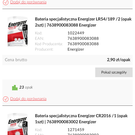
Dodaj do porównania
Bateria specjalistyczna Energizer LR54/189 /2 (opak
2szt) | 7638900083088 Energizer
Kod
1022449
EAN
7638900083088
Kod Producenta
7638900083088
Producent
Energizer
Cena brutto
2,90 zł/opak
Pokaż szczegóły
23
opak
Dodaj do porównania
Bateria specjalistyczna Energizer CR2016 /1 (opak
1szt) | 7638900083002 Energizer
Kod
1271459