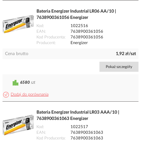
Bateria Energizer Industrial LR06 AA/10 |
7638900361056 Energizer
Kod
1022516
EAN
7638900361056
Kod Producenta
7638900361056
Producent
Energizer
Cena brutto
1,92 zł/szt
Pokaż szczegóły
6580
szt
Dodaj do porównania
Bateria Energizer Industrial LR03 AAA/10 |
7638900361063 Energizer
Kod
1022517
EAN
7638900361063
Kod Producenta
7638900361063