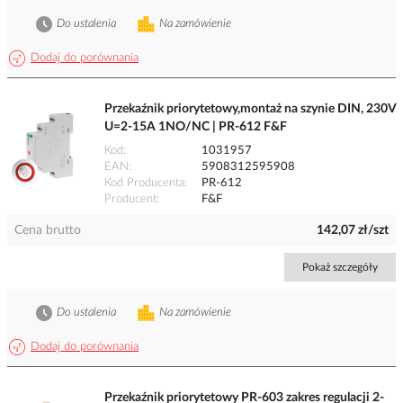
Do ustalenia
Na zamówienie
Dodaj do porównania
Przekaźnik priorytetowy,montaż na szynie DIN, 230V
U=2-15A 1NO/NC | PR-612 F&F
Kod
1031957
EAN
5908312595908
Kod Producenta
PR-612
Producent
F&F
Cena brutto
142,07 zł/szt
Pokaż szczegóły
Do ustalenia
Na zamówienie
Dodaj do porównania
Przekaźnik priorytetowy PR-603 zakres regulacji 2-