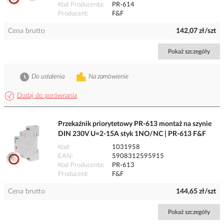
Kod Producenta
PR-614
Producent
F&F
Cena brutto
142,07 zł/szt
Pokaż szczegóły
Do ustalenia
Na zamówienie
Dodaj do porównania
Przekaźnik priorytetowy PR-613 montaż na szynie
DIN 230V U=2-15A styk 1NO/NC | PR-613 F&F
Kod
1031958
EAN
5908312595915
Kod Producenta
PR-613
Producent
F&F
Cena brutto
144,65 zł/szt
Pokaż szczegóły