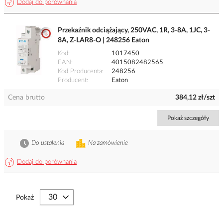
Dodaj do porównania
Przekaźnik odciążający, 250VAC, 1R, 3-8A, 1JC, 3-
8A, Z-LAR8-O | 248256 Eaton
Kod
1017450
EAN
4015082482565
Kod Producenta
248256
Producent
Eaton
Cena brutto
384,12 zł/szt
Pokaż szczegóły
Do ustalenia
Na zamówienie
Dodaj do porównania
Pokaż