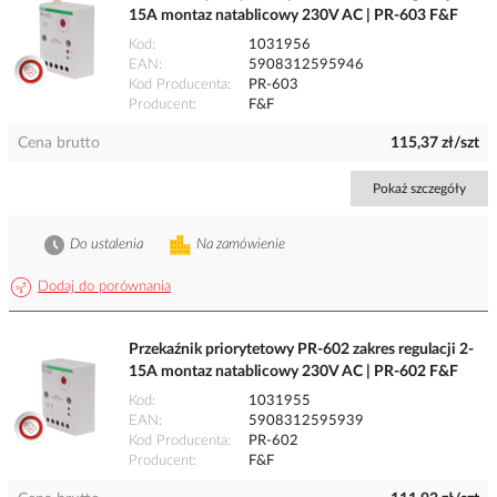
15A montaz natablicowy 230V AC | PR-603 F&F
Kod
1031956
EAN
5908312595946
Kod Producenta
PR-603
Producent
F&F
Cena brutto
115,37 zł/szt
Pokaż szczegóły
Do ustalenia
Na zamówienie
Dodaj do porównania
Przekaźnik priorytetowy PR-602 zakres regulacji 2-
15A montaz natablicowy 230V AC | PR-602 F&F
Kod
1031955
EAN
5908312595939
Kod Producenta
PR-602
Producent
F&F