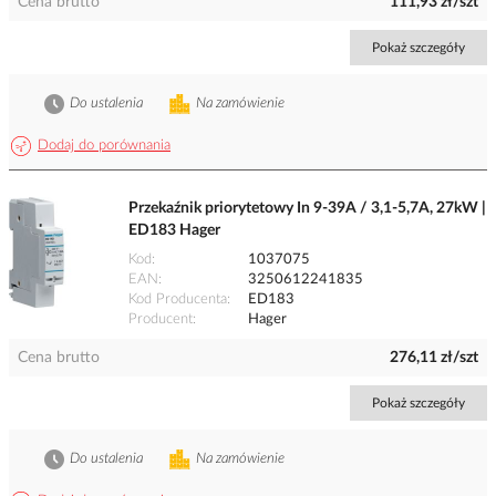
Cena brutto
111,93 zł/szt
Pokaż szczegóły
Do ustalenia
Na zamówienie
Dodaj do porównania
Przekaźnik priorytetowy In 9-39A / 3,1-5,7A, 27kW |
ED183 Hager
Kod
1037075
EAN
3250612241835
Kod Producenta
ED183
Producent
Hager
Cena brutto
276,11 zł/szt
Pokaż szczegóły
Do ustalenia
Na zamówienie