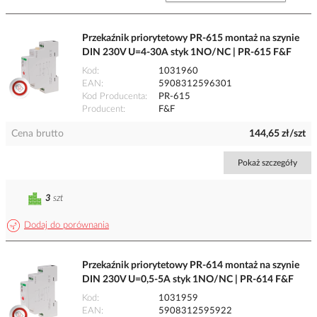
Przekaźnik priorytetowy PR-615 montaż na szynie
DIN 230V U=4-30A styk 1NO/NC | PR-615 F&F
Kod
1031960
EAN
5908312596301
Kod Producenta
PR-615
Producent
F&F
Cena brutto
144,65 zł/szt
Pokaż szczegóły
3
szt
Dodaj do porównania
Przekaźnik priorytetowy PR-614 montaż na szynie
DIN 230V U=0,5-5A styk 1NO/NC | PR-614 F&F
Kod
1031959
EAN
5908312595922