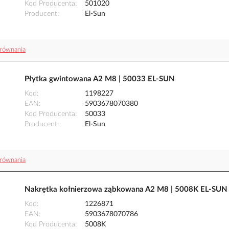
Kod Producenta
501020
Producent
El-Sun
równania
Płytka gwintowana A2 M8 | 50033 EL-SUN
Kod
1198227
EAN
5903678070380
Kod Producenta
50033
Producent
El-Sun
równania
Nakrętka kołnierzowa ząbkowana A2 M8 | 5008K EL-SUN
Kod
1226871
EAN
5903678070786
Kod Producenta
5008K