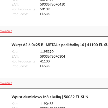
EAN
5903678070410
Kod Producenta
5010K
Producent
El-Sun
równania
Wkręt A2 6,0x25 BI-METAL z podkładką 16 | 41100 EL-S
Kod
1195390
EAN
5903678070304
Kod Producenta
41100
Producent
El-Sun
równania
Wpust aluminiowy M8 z kulką | 50032 EL-SUN
Kod
1190485