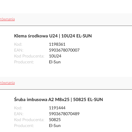
równania
Klema środkowa U24 | 10U24 EL-SUN
Kod
1198361
EAN
5903678070007
Kod Producenta
10U24
Producent
El-Sun
równania
Śruba imbusowa A2 M8x25 | 50825 EL-SUN
Kod
1191444
EAN
5903678070489
Kod Producenta
50825
Producent
El-Sun