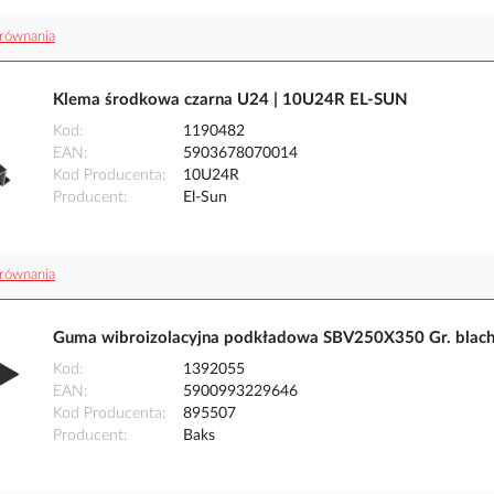
równania
Klema środkowa czarna U24 | 10U24R EL-SUN
Kod
1190482
EAN
5903678070014
Kod Producenta
10U24R
Producent
El-Sun
równania
Guma wibroizolacyjna podkładowa SBV250X350 Gr. blac
Kod
1392055
EAN
5900993229646
Kod Producenta
895507
Producent
Baks