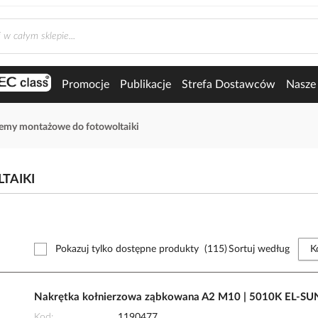
Promocje
Publikacje
Strefa Dostawców
Nasze 
emy montażowe do fotowoltaiki
TAIKI
Pokazuj tylko dostępne produkty
(115)
Sortuj według
Nakrętka kołnierzowa ząbkowana A2 M10 | 5010K EL-SU
Kod
1190477