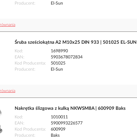
Producent
El-Sun
równania
Śruba sześciokątna A2 M10x25 DIN 933 | 501025 EL-SUN
Kod
1698990
EAN
5903678072834
Kod Producenta
501025
Producent
El-Sun
równania
Nakrętka ślizgowa z kulką NKWSM8A | 600909 Baks
Kod
1010011
EAN
5900993226577
Kod Producenta
600909
Producent
Baks