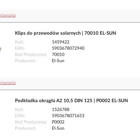
równania
Klips do przewodów solarnych | 70010 EL-SUN
Kod
1459422
EAN
5903678072940
Kod Producenta
70010
Producent
El-Sun
równania
Podkładka okrągła A2 10,5 DIN 125 | P0002 EL-SUN
Kod
1526788
EAN
5903678071653
Kod Producenta
P0002
Producent
El-Sun