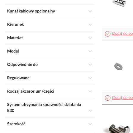
Kanał kablowy opcjonalny
Kierunek
Dodaj do po
Materiał
Model
Odpowiednie do
Regulowane
Rodzaj akcesorium/części
Dodaj do po
System utrzymania sprawności działania
E30
Szerokość