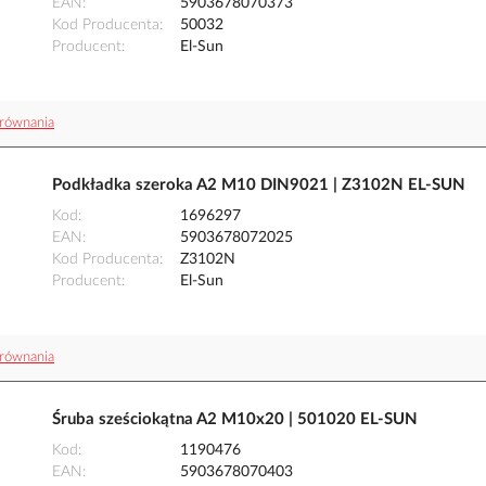
EAN
5903678070373
Kod Producenta
50032
Producent
El-Sun
równania
Podkładka szeroka A2 M10 DIN9021 | Z3102N EL-SUN
Kod
1696297
EAN
5903678072025
Kod Producenta
Z3102N
Producent
El-Sun
równania
Śruba sześciokątna A2 M10x20 | 501020 EL-SUN
Kod
1190476
EAN
5903678070403