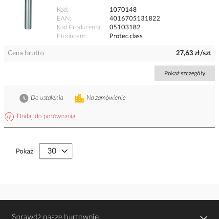
Kod
1070148
EAN
4016705131822
Kod Producenta
05103182
Producent
Protec.class
Cena brutto
27,63 zł/szt
Pokaż szczegóły
Do ustalenia
Na zamówienie
Dodaj do porównania
Pokaż
Sprawdź nasze hurtownie