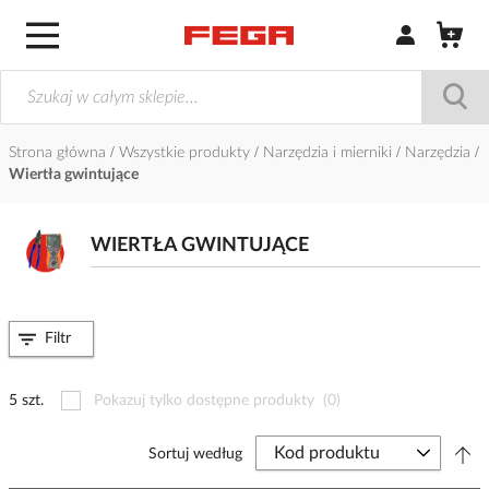
Zaloguj się / Z
Strona główna
Wszystkie produkty
Narzędzia i mierniki
Narzędzia
Wiertła gwintujące
WIERTŁA GWINTUJĄCE
Filtr
5 szt.
Pokazuj tylko dostępne produkty
(0)
Sortuj według