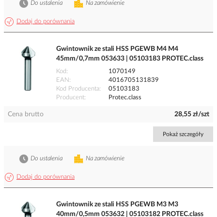
Do ustalenia
Na zamówienie
Dodaj do porównania
Gwintownik ze stali HSS PGEWB M4 M4
45mm/0,7mm 053633 | 05103183 PROTEC.class
Kod
1070149
EAN
4016705131839
Kod Producenta
05103183
Producent
Protec.class
Cena brutto
28,55 zł/szt
Pokaż szczegóły
Do ustalenia
Na zamówienie
Dodaj do porównania
Gwintownik ze stali HSS PGEWB M3 M3
40mm/0,5mm 053632 | 05103182 PROTEC.class