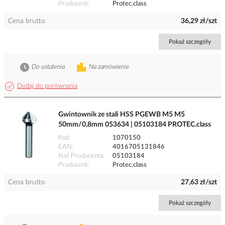
Producent
Protec.class
Cena brutto
36,29 zł/szt
Pokaż szczegóły
Do ustalenia
Na zamówienie
Dodaj do porównania
Gwintownik ze stali HSS PGEWB M5 M5
50mm/0,8mm 053634 | 05103184 PROTEC.class
Kod
1070150
EAN
4016705131846
Kod Producenta
05103184
Producent
Protec.class
Cena brutto
27,63 zł/szt
Pokaż szczegóły