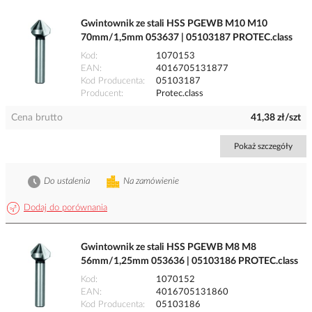
Gwintownik ze stali HSS PGEWB M10 M10
70mm/1,5mm 053637 | 05103187 PROTEC.class
Kod
1070153
EAN
4016705131877
Kod Producenta
05103187
Producent
Protec.class
Cena brutto
41,38 zł/szt
Pokaż szczegóły
Do ustalenia
Na zamówienie
Dodaj do porównania
Gwintownik ze stali HSS PGEWB M8 M8
56mm/1,25mm 053636 | 05103186 PROTEC.class
Kod
1070152
EAN
4016705131860
Kod Producenta
05103186