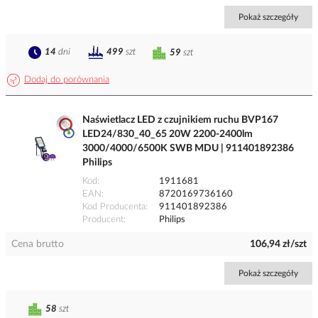
Pokaż szczegóły
14
dni
499
szt
59
szt
Dodaj do porównania
Naświetlacz LED z czujnikiem ruchu BVP167
LED24/830_40_65 20W 2200-2400lm
3000/4000/6500K SWB MDU | 911401892386
Philips
Kod
1911681
EAN
8720169736160
Kod Producenta
911401892386
Producent
Philips
Cena brutto
106,94 zł/szt
Pokaż szczegóły
58
szt