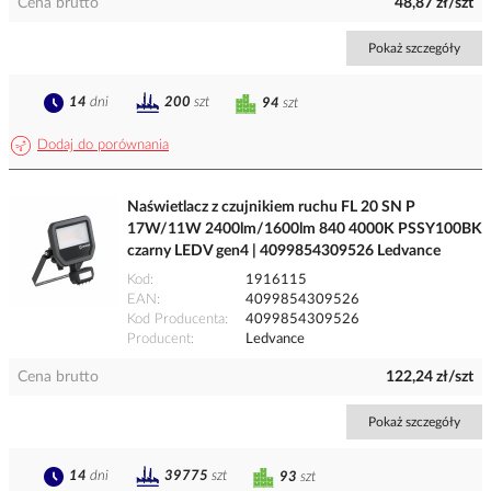
Cena brutto
48,87 zł/szt
Pokaż szczegóły
14
dni
200
szt
94
szt
Dodaj do porównania
Naświetlacz z czujnikiem ruchu FL 20 SN P
17W/11W 2400lm/1600lm 840 4000K PSSY100BK
czarny LEDV gen4 | 4099854309526 Ledvance
Kod
1916115
EAN
4099854309526
Kod Producenta
4099854309526
Producent
Ledvance
Cena brutto
122,24 zł/szt
Pokaż szczegóły
14
dni
39775
szt
93
szt