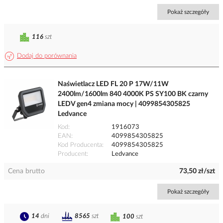
Pokaż szczegóły
116
szt
Dodaj do porównania
Naświetlacz LED FL 20 P 17W/11W
2400lm/1600lm 840 4000K PS SY100 BK czarny
LEDV gen4 zmiana mocy | 4099854305825
Ledvance
Kod
1916073
EAN
4099854305825
Kod Producenta
4099854305825
Producent
Ledvance
Cena brutto
73,50 zł/szt
Pokaż szczegóły
14
dni
8565
szt
100
szt