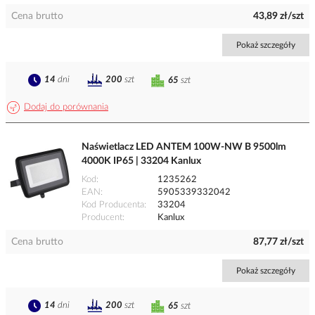
Cena brutto
43,89 zł/szt
Pokaż szczegóły
14
dni
200
szt
65
szt
Dodaj do porównania
Naświetlacz LED ANTEM 100W-NW B 9500lm
4000K IP65 | 33204 Kanlux
Kod
1235262
EAN
5905339332042
Kod Producenta
33204
Producent
Kanlux
Cena brutto
87,77 zł/szt
Pokaż szczegóły
14
dni
200
szt
65
szt