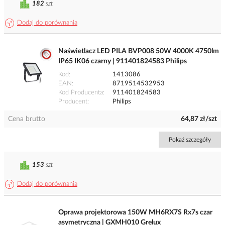
182
szt
Dodaj do porównania
Naświetlacz LED PILA BVP008 50W 4000K 4750lm
IP65 IK06 czarny | 911401824583 Philips
Kod
1413086
EAN
8719514532953
Kod Producenta
911401824583
Producent
Philips
Cena brutto
64,87 zł/szt
Pokaż szczegóły
153
szt
Dodaj do porównania
Oprawa projektorowa 150W MH6RX7S Rx7s czar
asymetryczna | GXMH010 Grelux