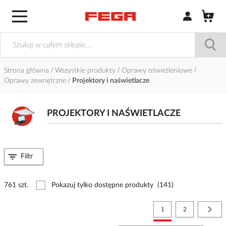
Zaloguj się / Z
Strona główna
Wszystkie produkty
Oprawy oświetleniowe
Oprawy zewnętrzne
Projektory i naświetlacze
PROJEKTORY I NAŚWIETLACZE
Filtr
761 szt.
Pokazuj tylko dostępne produkty
(141)
Strona
Aktualnie czytasz stronę
Strona
Stro
Nast
1
2