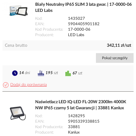
Biały Neutralny IP65 SLIM 3 lata gwar. | 17-0000-06
LED Labs
Kod
1435027
EAN
5904405901182
Kod Producenta
17-0000-06
Producent
LED Labs
Cena brutto
342,11 zł/szt
Pokaż szczegóły
14
dni
195
szt
67
szt
Dodaj do porównania
Naświetlacz LED IQ-LED FL-20W 2300lm 4000K
NW IP65 czarny 5 lat Gwarancji | 33881 Kanlux
Kod
1428295
EAN
5905339338815
Kod Producenta
33881
Producent
Kanlux