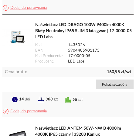
Dodaj do porównania
Naświetlacz LED DRAGO 100W 9400lm 4000K
Biały Neutralny IP65 SLIM 3 lata gwar. | 17-0000-05
LED Labs
Kod
1435026
EAN
5904405901175
Kod Producenta
17-0000-05
Producent
LED Labs
Cena brutto
160,95 zł/szt
Pokaż szczegóły
14
dni
300
szt
58
szt
Dodaj do porównania
Naświetlacz LED ANTEM 50W-NW B 4000lm
4000K IP65 czarny | 33203 Kanlux