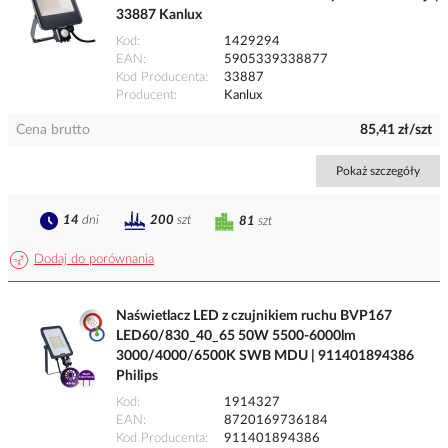
33887 Kanlux
Kod
1429294
EAN
5905339338877
Kod Producenta
33887
Producent
Kanlux
Cena brutto
85,41 zł/szt
Pokaż szczegóły
14
dni
200
szt
81
szt
Dodaj do porównania
Naświetlacz LED z czujnikiem ruchu BVP167
LED60/830_40_65 50W 5500-6000lm
3000/4000/6500K SWB MDU | 911401894386
Philips
Kod
1914327
EAN
8720169736184
Kod Producenta
911401894386