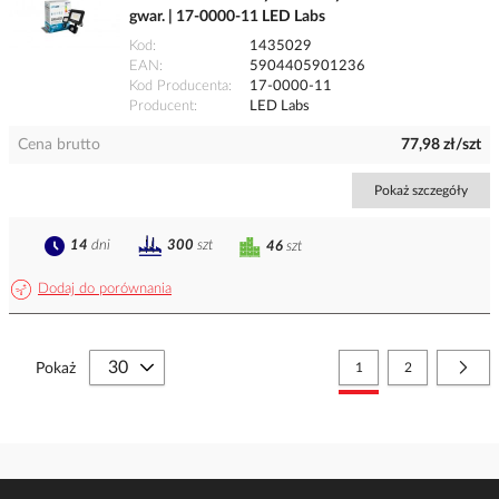
gwar. | 17-0000-11 LED Labs
Kod
1435029
EAN
5904405901236
Kod Producenta
17-0000-11
Producent
LED Labs
Cena brutto
77,98 zł/szt
Pokaż szczegóły
14
dni
300
szt
46
szt
Dodaj do porównania
Strona
Aktualnie czytasz stronę
Strona
Stro
Nast
Pokaż
1
2