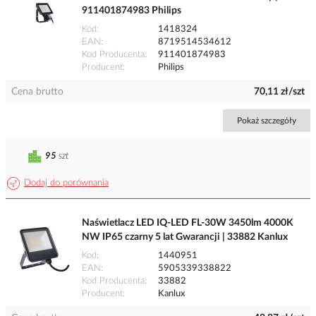
911401874983 Philips
Kod
1418324
EAN
8719514534612
Kod Producenta
911401874983
Producent
Philips
Cena brutto
70,11 zł/szt
Pokaż szczegóły
95
szt
Dodaj do porównania
Naświetlacz LED IQ-LED FL-30W 3450lm 4000K
NW IP65 czarny 5 lat Gwarancji | 33882 Kanlux
Kod
1440951
EAN
5905339338822
Kod Producenta
33882
Producent
Kanlux