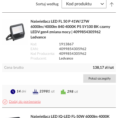
Sortuj według
Naświetlacz LED FL 50 P 41W/27W
6000lm/4000lm 840 4000K PS SY100 BK czarny
LEDV gen4 zmiana mocy | 4099854305962
Ledvance
Kod
1913867
EAN
4099854305962
Kod Producenta
4099854305962
Producent
Ledvance
Cena brutto
138,17 zł/szt
Pokaż szczegóły
14
dni
23981
szt
298
szt
Dodaj do porównania
Naświetlacz LED IQ-LED FL-50W 6000lm 4000K