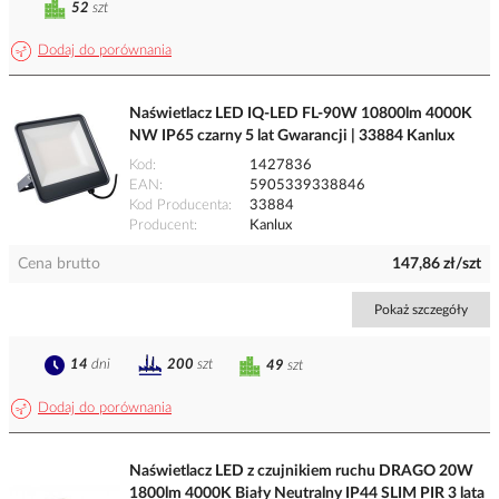
52
szt
Dodaj do porównania
Naświetlacz LED IQ-LED FL-90W 10800lm 4000K
NW IP65 czarny 5 lat Gwarancji | 33884 Kanlux
Kod
1427836
EAN
5905339338846
Kod Producenta
33884
Producent
Kanlux
Cena brutto
147,86 zł/szt
Pokaż szczegóły
14
dni
200
szt
49
szt
Dodaj do porównania
Naświetlacz LED z czujnikiem ruchu DRAGO 20W
1800lm 4000K Biały Neutralny IP44 SLIM PIR 3 lata