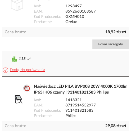
Kod
1298497
EAN
8592660103587
Kod Producenta
GXMH010
Producent
Grelux
Cena brutto
18,92 zł/szt
Pokaż szczegóły
118
szt
Dodaj do porównania
Naświetlacz LED PILA BVP008 20W 4000K 1700lm
IP65 IK06 czarny | 911401821583 Philips
Kod
1418321
EAN
8719514532977
Kod Producenta
911401821583
Producent
Philips
Cena brutto
29,08 zł/szt