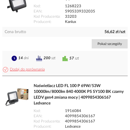
Kod
1268223
EAN
5905339332035
Kod Producenta
33203
Producent
Kanlux
Cena brutto
56,62 zł/szt
Pokaż szczegóły
14
dni
200
szt
57
szt
Dodaj do porównania
Naświetlacz LED FL 100 P 69W/53W
10000lm/8000lm 840 4000K PS SY100 BK czarny
LEDV gen4 zmiana mocy | 4099854306167
Ledvance
Kod
1916084
EAN
4099854306167
Kod Producenta
4099854306167
Producent
Ledvance