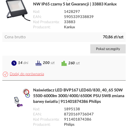
NW IP65 czarny 5 lat Gwarancji | 33883 Kanlux
Kod
1428297
EAN
5905339338839
Kod Producenta
33883
Producent
Kanlux
Cena brutto
70,86 zł/szt
Pokaż szczegóły
14
dni
200
szt
260
szt
Dodaj do porównania
Naświetlacz LED BVP167 LED60/830_40_65 50W
5500-6000lm 3000/4000/6500K PSU SWB zmiana
barwy światła | 911401874386 Philips
Kod
1895138
EAN
8720169736047
Kod Producenta
911401874386
Producent
Philips