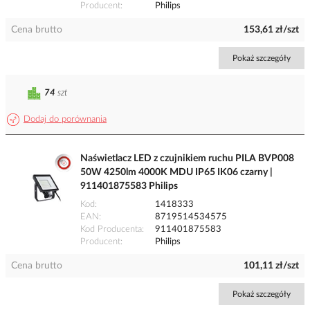
Producent
Philips
Cena brutto
153,61 zł/szt
Pokaż szczegóły
74
szt
Dodaj do porównania
Naświetlacz LED z czujnikiem ruchu PILA BVP008
50W 4250lm 4000K MDU IP65 IK06 czarny |
911401875583 Philips
Kod
1418333
EAN
8719514534575
Kod Producenta
911401875583
Producent
Philips
Cena brutto
101,11 zł/szt
Pokaż szczegóły