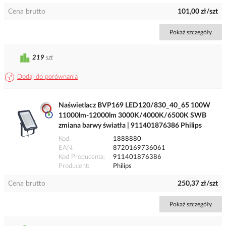
Cena brutto
101,00 zł/szt
Pokaż szczegóły
219
szt
Dodaj do porównania
Naświetlacz BVP169 LED120/830_40_65 100W
11000lm-12000lm 3000K/4000K/6500K SWB
zmiana barwy światła | 911401876386 Philips
Kod
1888880
EAN
8720169736061
Kod Producenta
911401876386
Producent
Philips
Cena brutto
250,37 zł/szt
Pokaż szczegóły