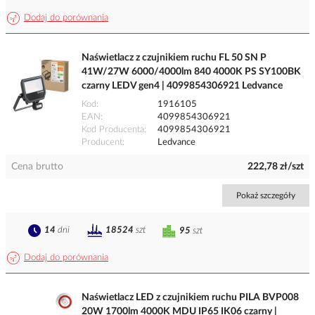
Dodaj do porównania
Naświetlacz z czujnikiem ruchu FL 50 SN P
41W/27W 6000/4000lm 840 4000K PS SY100BK
czarny LEDV gen4 | 4099854306921 Ledvance
Kod
1916105
EAN
4099854306921
Kod Producenta
4099854306921
Producent
Ledvance
Cena brutto
222,78 zł/szt
Pokaż szczegóły
14
dni
18524
szt
95
szt
Dodaj do porównania
Naświetlacz LED z czujnikiem ruchu PILA BVP008
20W 1700lm 4000K MDU IP65 IK06 czarny |