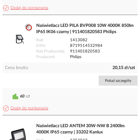
Dodaj do porównania
Naświetlacz LED PILA BVP008 10W 4000K 850lm
IP65 IK06 czarny | 911401820583 Philips
Kod
1413082
EAN
8719514532984
Kod Producenta
911401820583
Producent
Philips
Cena brutto
20,15 zł/szt
Pokaż szczegóły
60
szt
Dodaj do porównania
Naświetlacz LED ANTEM 30W-NW B 2400lm
4000K IP65 czarny | 33202 Kanlux