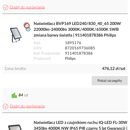
Dodaj do porównania
Naświetlacz BVP169 LED240/830_40_65 200W
22000lm-24000lm 3000K/4000K/6500K SWB
zmiana barwy światła | 911401878386 Philips
Kod
1895176
EAN
8720169736085
Kod Producenta
911401878386
Producent
Philips
Cena brutto
476,12 zł/szt
Pokaż szczegóły
84
szt
Dodaj do porównania
Naświetlacz LED z czujnikiem ruchu IQ-LED FL-30W
3450lm 4000K NW IP65 PIR czarny 5 lat Gwarancji |