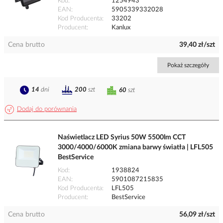
Kod
1254943
EAN
5905339332028
Kod Producenta
33202
Producent
Kanlux
Cena brutto
39,40 zł/szt
Pokaż szczegóły
14
dni
200
szt
60
szt
Dodaj do porównania
Naświetlacz LED Syrius 50W 5500lm CCT
3000/4000/6000K zmiana barwy światła | LFL505
BestService
Kod
1938824
EAN
5901087215835
Kod Producenta
LFL505
Producent
BestService
Cena brutto
56,09 zł/szt