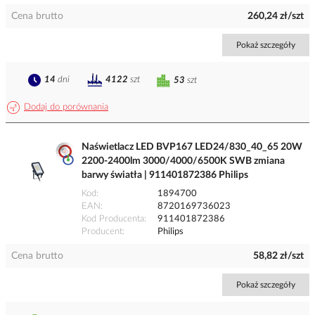
Cena brutto
260,24 zł/szt
Pokaż szczegóły
14
dni
4122
szt
53
szt
Dodaj do porównania
Naświetlacz LED BVP167 LED24/830_40_65 20W
2200-2400lm 3000/4000/6500K SWB zmiana
barwy światła | 911401872386 Philips
Kod
1894700
EAN
8720169736023
Kod Producenta
911401872386
Producent
Philips
Cena brutto
58,82 zł/szt
Pokaż szczegóły