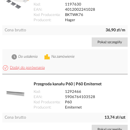
Kod
1197630
EAN
4012002241028
Kod Producenta
BKTWK76
Producent
Hager
Cena brutto
36,90 zł/m
Pokaż szczegóły
Do ustalenia
Na zamówienie
Dodaj do porównania
Przegroda kanału P60 | P60 Emiternet
Kod
1292466
EAN
5906764103528
Kod Producenta
P60
Producent
Emiternet
Cena brutto
13,74 zł/szt
Pokaż szczegóły