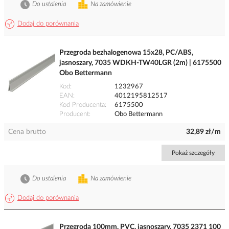
Do ustalenia
Na zamówienie
Dodaj do porównania
Przegroda bezhalogenowa 15x28, PC/ABS,
jasnoszary, 7035 WDKH-TW40LGR (2m) | 6175500
Obo Bettermann
Kod
1232967
EAN
4012195812517
Kod Producenta
6175500
Producent
Obo Bettermann
Cena brutto
32,89 zł/m
Pokaż szczegóły
Do ustalenia
Na zamówienie
Dodaj do porównania
Przegroda 100mm, PVC, jasnoszary, 7035 2371 100