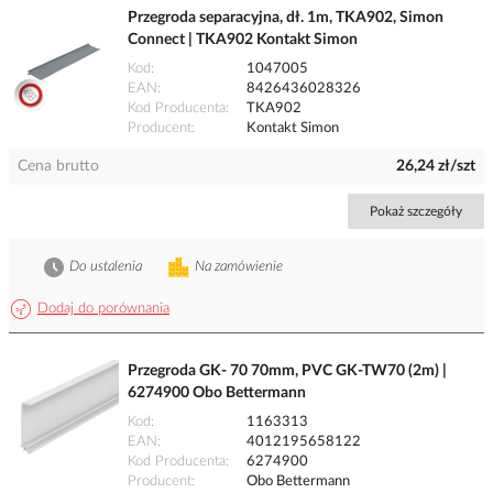
Przegroda separacyjna, dł. 1m, TKA902, Simon
Connect | TKA902 Kontakt Simon
Kod
1047005
EAN
8426436028326
Kod Producenta
TKA902
Producent
Kontakt Simon
Cena brutto
26,24 zł/szt
Pokaż szczegóły
Do ustalenia
Na zamówienie
Dodaj do porównania
Przegroda GK- 70 70mm, PVC GK-TW70 (2m) |
6274900 Obo Bettermann
Kod
1163313
EAN
4012195658122
Kod Producenta
6274900
Producent
Obo Bettermann