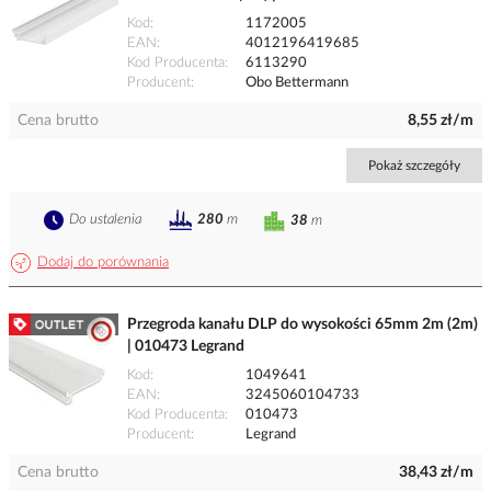
Kod
1172005
EAN
4012196419685
Kod Producenta
6113290
Producent
Obo Bettermann
Cena brutto
8,55 zł/m
Pokaż szczegóły
Do ustalenia
280
m
38
m
Dodaj do porównania
Przegroda kanału DLP do wysokości 65mm 2m (2m)
| 010473 Legrand
Kod
1049641
EAN
3245060104733
Kod Producenta
010473
Producent
Legrand
Cena brutto
38,43 zł/m