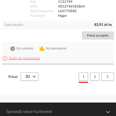
Kod
1131749
EAN
4012740183864
Kod Producenta
L6477VERZ
Producent
Hager
Cena brutto
83,91 zł/m
Pokaż szczegóły
Do ustalenia
Na zamówienie
Dodaj do porównania
Strona
Aktualnie czytasz stronę
Strona
Stro
Nast
Pokaż
1
2
Sprawdź nasze hurtownie