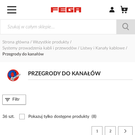
Zaloguj się / Z
Strona główna
Wszystkie produkty
Systemy prowadzenia kabli i przewodów
Listwy i Kanały kablowe
Przegrody do kanałów
PRZEGRODY DO KANAŁÓW
Filtr
36 szt.
Pokazuj tylko dostępne produkty
(8)
Strona
Aktualnie czytasz stronę
Strona
Stro
Nast
1
2