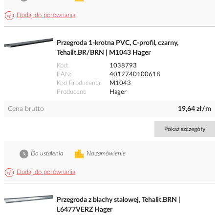
Dodaj do porównania
Przegroda 1-krotna PVC, C-profil, czarny,
Tehalit.BR/BRN | M1043 Hager
Kod
1038793
EAN
4012740100618
Kod Producenta
M1043
Producent
Hager
Cena brutto
19,64 zł/m
Pokaż szczegóły
Do ustalenia
Na zamówienie
Dodaj do porównania
Przegroda z blachy stalowej, Tehalit.BRN |
L6477VERZ Hager