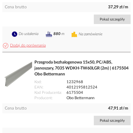
Cena brutto
37,29 zł/m
Pokaż szczegóły
Do ustalenia
880
m
Na zamówienie
Dodaj do porównania
Przegroda bezhalogenowa 15x50, PC/ABS,
jasnoszary, 7035 WDKH-TW60LGR (2m) | 6175504
Obo Bettermann
Kod
1232968
EAN
4012195812524
Kod Producenta
6175504
Producent
Obo Bettermann
Cena brutto
47,91 zł/m
Pokaż szczegóły