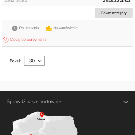
Cena brutto
2 826,23 zł/szt
Pokaż szczegóły
Do ustalenia
Na zamówienie
Dodaj do porównania
Pokaż
Sprawdź nasze hurtownie