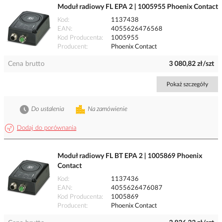
Moduł radiowy FL EPA 2 | 1005955 Phoenix Contact
Kod
1137438
EAN
4055626476568
Kod Producenta
1005955
Producent
Phoenix Contact
Cena brutto
3 080,82 zł/szt
Pokaż szczegóły
Do ustalenia
Na zamówienie
Dodaj do porównania
Moduł radiowy FL BT EPA 2 | 1005869 Phoenix
Contact
Kod
1137436
EAN
4055626476087
Kod Producenta
1005869
Producent
Phoenix Contact