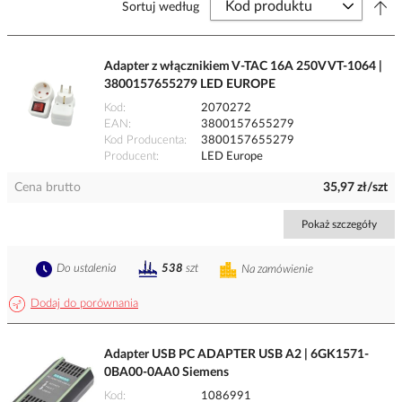
Sortuj według
Adapter z włącznikiem V-TAC 16A 250V VT-1064 |
3800157655279 LED EUROPE
Kod
2070272
EAN
3800157655279
Kod Producenta
3800157655279
Producent
LED Europe
Cena brutto
35,97 zł/szt
Pokaż szczegóły
Do ustalenia
538
szt
Na zamówienie
Dodaj do porównania
Adapter USB PC ADAPTER USB A2 | 6GK1571-
0BA00-0AA0 Siemens
Kod
1086991