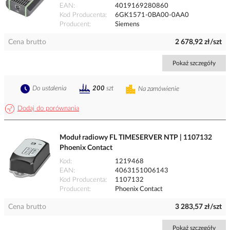
EAN
4019169280860
Kod Producenta
6GK1571-0BA00-0AA0
Producent
Siemens
Cena brutto
2 678,92 zł/szt
Pokaż szczegóły
Do ustalenia
200
szt
Na zamówienie
Dodaj do porównania
Moduł radiowy FL TIMESERVER NTP | 1107132
Phoenix Contact
Kod
1219468
EAN
4063151006143
Kod Producenta
1107132
Producent
Phoenix Contact
Cena brutto
3 283,57 zł/szt
Pokaż szczegóły