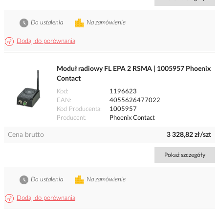
Do ustalenia
Na zamówienie
Dodaj do porównania
Moduł radiowy FL EPA 2 RSMA | 1005957 Phoenix
Contact
Kod
1196623
EAN
4055626477022
Kod Producenta
1005957
Producent
Phoenix Contact
Cena brutto
3 328,82 zł/szt
Pokaż szczegóły
Do ustalenia
Na zamówienie
Dodaj do porównania