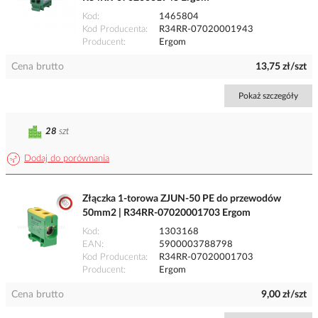
Kod
1465804
Kod Producenta
R34RR-07020001943
Producent
Ergom
Cena brutto
13,75 zł/szt
Pokaż szczegóły
28
szt
Dodaj do porównania
Złączka 1-torowa ZJUN-50 PE do przewodów
50mm2 | R34RR-07020001703 Ergom
Kod
1303168
EAN
5900003788798
Kod Producenta
R34RR-07020001703
Producent
Ergom
Cena brutto
9,00 zł/szt