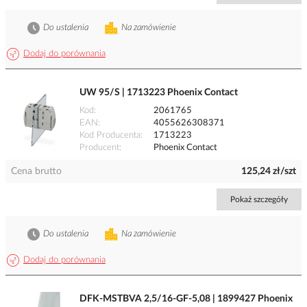
Do ustalenia
Na zamówienie
Dodaj do porównania
UW 95/S | 1713223 Phoenix Contact
Kod
2061765
EAN
4055626308371
Kod Producenta
1713223
Producent
Phoenix Contact
Cena brutto
125,24 zł/szt
Pokaż szczegóły
Do ustalenia
Na zamówienie
Dodaj do porównania
DFK-MSTBVA 2,5/16-GF-5,08 | 1899427 Phoenix