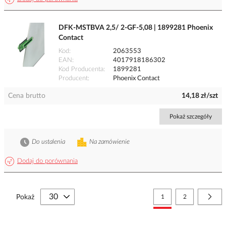
DFK-MSTBVA 2,5/ 2-GF-5,08 | 1899281 Phoenix
Contact
Kod
2063553
EAN
4017918186302
Kod Producenta
1899281
Producent
Phoenix Contact
Cena brutto
14,18 zł/szt
Pokaż szczegóły
Do ustalenia
Na zamówienie
Dodaj do porównania
Strona
Aktualnie czytasz stronę
Strona
Stro
Nast
Pokaż
1
2