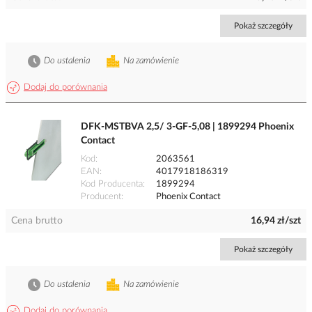
Pokaż szczegóły
Do ustalenia
Na zamówienie
Dodaj do porównania
DFK-MSTBVA 2,5/ 3-GF-5,08 | 1899294 Phoenix
Contact
Kod
2063561
EAN
4017918186319
Kod Producenta
1899294
Producent
Phoenix Contact
Cena brutto
16,94 zł/szt
Pokaż szczegóły
Do ustalenia
Na zamówienie
Dodaj do porównania