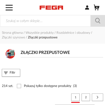
Zaloguj się / Z
Strona główna
Wszystkie produkty
Rozdzielnice i obudowy
Złączki szynowe
Złączki przepustowe
ZŁĄCZKI PRZEPUSTOWE
Filtr
214 szt.
Pokazuj tylko dostępne produkty
(3)
Strona
Aktualnie czytasz stronę
Strona
Stro
Nast
1
2