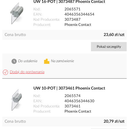
UW 16-POT | 3073487 Phoenix Contact
Kod
2065571
EAN
4046356344654
Kod Producenta
3073487
Producent
Phoenix Contact
Cena brutto
23,60 zł/szt
Pokaż szczegóły
Do ustalenia
Na zamówienie
Dodaj do porównania
UW 10-POT | 3073461 Phoenix Contact
Kod
2065574
EAN
4046356344630
Kod Producenta
3073461
Producent
Phoenix Contact
Cena brutto
20,79 zł/szt