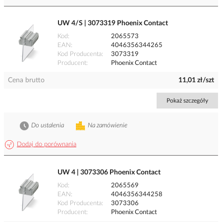
UW 4/S | 3073319 Phoenix Contact
Kod
2065573
EAN
4046356344265
Kod Producenta
3073319
Producent
Phoenix Contact
Cena brutto
11,01 zł/szt
Pokaż szczegóły
Do ustalenia
Na zamówienie
Dodaj do porównania
UW 4 | 3073306 Phoenix Contact
Kod
2065569
EAN
4046356344258
Kod Producenta
3073306
Producent
Phoenix Contact