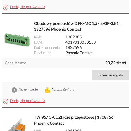
Dodaj do porównania
Obudowy przepustów DFK-MC 1,5/ 8-GF-3,81 |
1827596 Phoenix Contact
Kod
1309385
EAN
4017918050153
Kod Producenta
1827596
Producent
Phoenix Contact
Cena brutto
23,22 zł/szt
Pokaż szczegóły
Do ustalenia
Na zamówienie
Dodaj do porównania
TW 95/ 5-CL Złącze przepustowe | 1708756
Phoenix Contact