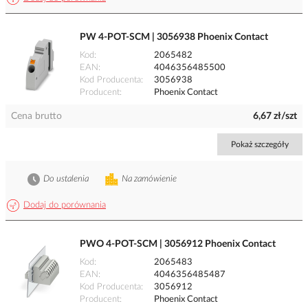
PW 4-POT-SCM | 3056938 Phoenix Contact
Kod
2065482
EAN
4046356485500
Kod Producenta
3056938
Producent
Phoenix Contact
Cena brutto
6,67 zł/szt
Pokaż szczegóły
Do ustalenia
Na zamówienie
Dodaj do porównania
PWO 4-POT-SCM | 3056912 Phoenix Contact
Kod
2065483
EAN
4046356485487
Kod Producenta
3056912
Producent
Phoenix Contact