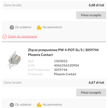
Cena brutto
6,68 zł/szt
Pokaż szczegóły
Do ustalenia
Na zamówienie
Dodaj do porównania
Złącze przepustowe PW 4-POT-SL/S | 3059744
Phoenix Contact
Kod
1503023
EAN
4046356520904
Kod Producenta
3059744
Producent
Phoenix Contact
Cena brutto
6,67 zł/szt
Pokaż szczegóły
Do ustalenia
Na zamówienie