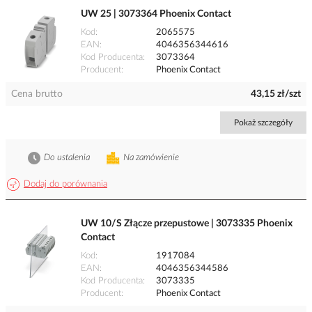
UW 25 | 3073364 Phoenix Contact
Kod
2065575
EAN
4046356344616
Kod Producenta
3073364
Producent
Phoenix Contact
Cena brutto
43,15 zł/szt
Pokaż szczegóły
Do ustalenia
Na zamówienie
Dodaj do porównania
UW 10/S Złącze przepustowe | 3073335 Phoenix
Contact
Kod
1917084
EAN
4046356344586
Kod Producenta
3073335
Producent
Phoenix Contact