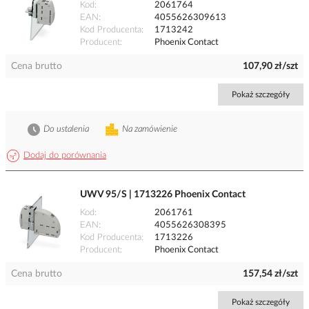
Kod
2061764
EAN
4055626309613
Kod Producenta
1713242
Producent
Phoenix Contact
Cena brutto
107,90 zł/szt
Pokaż szczegóły
Do ustalenia
Na zamówienie
Dodaj do porównania
UWV 95/S | 1713226 Phoenix Contact
Kod
2061761
EAN
4055626308395
Kod Producenta
1713226
Producent
Phoenix Contact
Cena brutto
157,54 zł/szt
Pokaż szczegóły