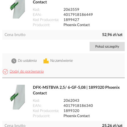
Contact
Kod
2063559
EAN
4017918186449
Kod Producenta
1899427
Producent
Phoenix Contact
Cena brutto
52,96 zł/szt
Pokaż szczegóły
Do ustalenia
Na zamówienie
Dodaj do porównania
DFK-MSTBVA 2,5/ 6-GF-5,08 | 1899320 Phoenix
Contact
Kod
2062043
EAN
4017918186340
Kod Producenta
1899320
Producent
Phoenix Contact
Cena brutto
25,26 zł/szt