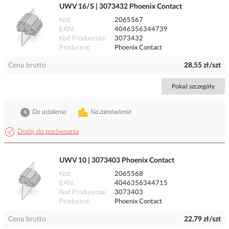
UWV 16/S | 3073432 Phoenix Contact
Kod
2065567
EAN
4046356344739
Kod Producenta
3073432
Producent
Phoenix Contact
Cena brutto
28,55 zł/szt
Pokaż szczegóły
Do ustalenia
Na zamówienie
Dodaj do porównania
UWV 10 | 3073403 Phoenix Contact
Kod
2065568
EAN
4046356344715
Kod Producenta
3073403
Producent
Phoenix Contact
Cena brutto
22,79 zł/szt