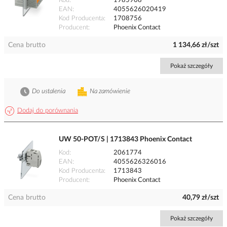
Kod
1985908
EAN
4055626020419
Kod Producenta
1708756
Producent
Phoenix Contact
Cena brutto
1 134,66 zł/szt
Pokaż szczegóły
Do ustalenia
Na zamówienie
Dodaj do porównania
UW 50-POT/S | 1713843 Phoenix Contact
Kod
2061774
EAN
4055626326016
Kod Producenta
1713843
Producent
Phoenix Contact
Cena brutto
40,79 zł/szt
Pokaż szczegóły