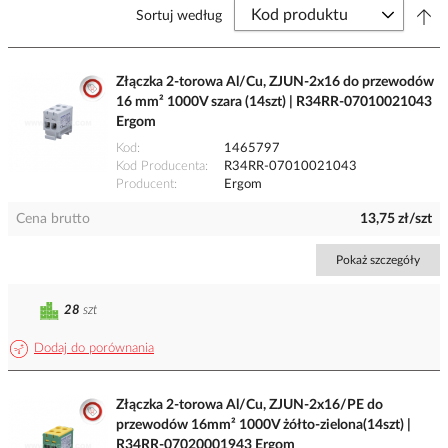
Sortuj według
Złączka 2-torowa Al/Cu, ZJUN-2x16 do przewodów
16 mm² 1000V szara (14szt) | R34RR-07010021043
Ergom
Kod
1465797
Kod Producenta
R34RR-07010021043
Producent
Ergom
Cena brutto
13,75 zł/szt
Pokaż szczegóły
28
szt
Dodaj do porównania
Złączka 2-torowa Al/Cu, ZJUN-2x16/PE do
przewodów 16mm² 1000V żółto-zielona(14szt) |
R34RR-07020001943 Ergom