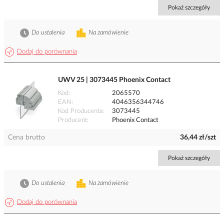
Pokaż szczegóły
Do ustalenia
Na zamówienie
Dodaj do porównania
UWV 25 | 3073445 Phoenix Contact
Kod
2065570
EAN
4046356344746
Kod Producenta
3073445
Producent
Phoenix Contact
Cena brutto
36,44 zł/szt
Pokaż szczegóły
Do ustalenia
Na zamówienie
Dodaj do porównania