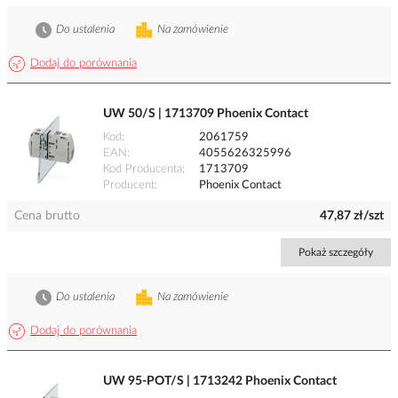
Do ustalenia
Na zamówienie
Dodaj do porównania
UW 50/S | 1713709 Phoenix Contact
Kod
2061759
EAN
4055626325996
Kod Producenta
1713709
Producent
Phoenix Contact
Cena brutto
47,87 zł/szt
Pokaż szczegóły
Do ustalenia
Na zamówienie
Dodaj do porównania
UW 95-POT/S | 1713242 Phoenix Contact