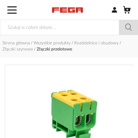
Zaloguj się / Z
Strona główna
Wszystkie produkty
Rozdzielnice i obudowy
Złączki szynowe
Złączki przelotowe
Przejdź
na
koniec
galerii