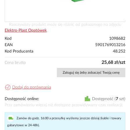
Przejdź
Rzeczywisty produkt może się różnić od pokazanego na zdjęciu
na
Elektro-Plast Opatówek
początek
Kod
1098682
galerii
EAN
5901769013216
Kod Producenta
48.252
25,68 zł/szt
Cena brutto
Zaloguj się żeby zobaczyć Twoją cenę
Dodaj do porównania
Dostępność online
Dostępność
7
szt
Przy zamówieniu więcej niż dostępne przewidywany czas realizacji
Zamów do godz. 16:00 a przesyłkę wyślemy jeszcze dzisiaj (kable i towary
gabarytowe w 24-48h).