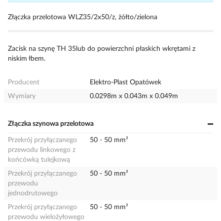
Złączka przelotowa WLZ35/2x50/z, żółto/zielona
Zacisk na szynę TH 35lub do powierzchni płaskich wkrętami z
niskim łbem.
Producent
Elektro-Plast Opatówek
Wymiary
0.0298m x 0.043m x 0.049m
Złączka szynowa przelotowa
Przekrój przyłączanego
50 - 50 mm²
przewodu linkowego z
końcówką tulejkową
Przekrój przyłączanego
50 - 50 mm²
przewodu
jednodrutowego
Przekrój przyłączanego
50 - 50 mm²
przewodu wielożyłowego