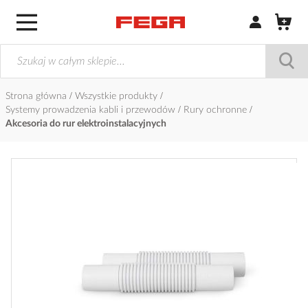
Zaloguj się / Z
Strona główna
Wszystkie produkty
Systemy prowadzenia kabli i przewodów
Rury ochronne
Akcesoria do rur elektroinstalacyjnych
Przejdź
na
koniec
galerii