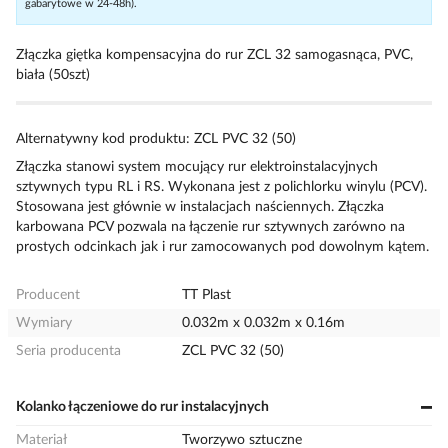
gabarytowe w 24-48h).
Złączka giętka kompensacyjna do rur ZCL 32 samogasnąca, PVC,
biała (50szt)
Alternatywny kod produktu: ZCL PVC 32 (50)
Złączka stanowi system mocujący rur elektroinstalacyjnych
sztywnych typu RL i RS. Wykonana jest z polichlorku winylu (PCV).
Stosowana jest głównie w instalacjach naściennych. Złączka
karbowana PCV pozwala na łączenie rur sztywnych zarówno na
prostych odcinkach jak i rur zamocowanych pod dowolnym kątem.
Producent
TT Plast
Wymiary
0.032m x 0.032m x 0.16m
Seria producenta
ZCL PVC 32 (50)
Kolanko łączeniowe do rur instalacyjnych
Materiał
Tworzywo sztuczne