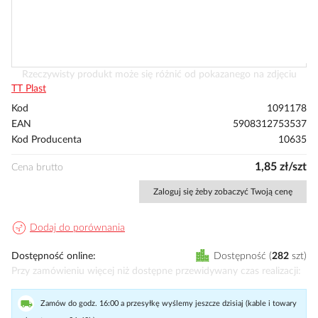
Przejdź
Rzeczywisty produkt może się różnić od pokazanego na zdjęciu
na
TT Plast
początek
Kod
1091178
galerii
EAN
5908312753537
Kod Producenta
10635
1,85 zł/szt
Cena brutto
Zaloguj się żeby zobaczyć Twoją cenę
Dodaj do porównania
Dostępność online
Dostępność
282
szt
Przy zamówieniu więcej niż dostępne przewidywany czas realizacji
Zamów do godz. 16:00 a przesyłkę wyślemy jeszcze dzisiaj (kable i towary