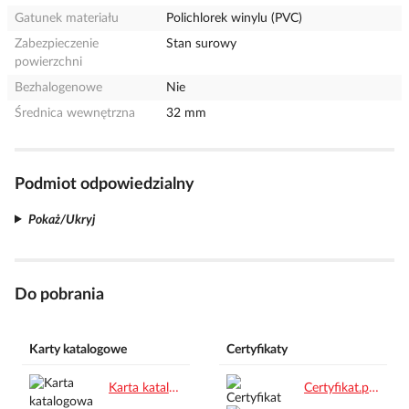
Gatunek materiału
Polichlorek winylu (PVC)
Zabezpieczenie
Stan surowy
powierzchni
Bezhalogenowe
Nie
Średnica wewnętrzna
32 mm
Podmiot odpowiedzialny
Pokaż/Ukryj
Do pobrania
Karty katalogowe
Certyfikaty
Karta katalogowa PL.pdf
Certyfikat.pdf