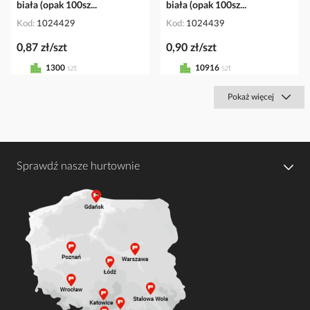
biała (opak 100sz...
biała (opak 100sz...
Kod
1024429
Kod
1024439
0,87 zł/szt
0,90 zł/szt
1300
szt
10916
szt
Pokaż więcej
Sprawdź nasze hurtownie