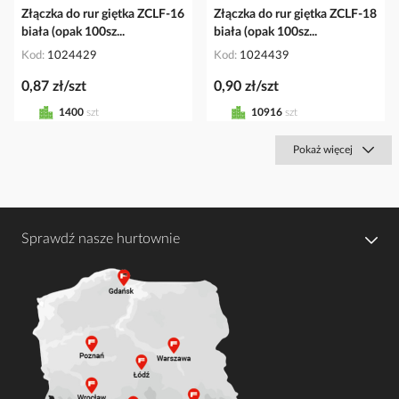
Złączka do rur giętka ZCLF-16
Złączka do rur giętka ZCLF-18
biała (opak 100sz...
biała (opak 100sz...
Kod
1024429
Kod
1024439
0,87 zł/szt
0,90 zł/szt
1400
szt
10916
szt
Pokaż więcej
Sprawdź nasze hurtownie