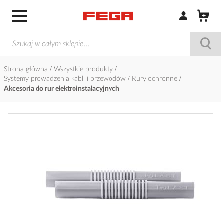
Zaloguj się / Z
Strona główna
Wszystkie produkty
Systemy prowadzenia kabli i przewodów
Rury ochronne
Akcesoria do rur elektroinstalacyjnych
Przejdź
na
koniec
galerii