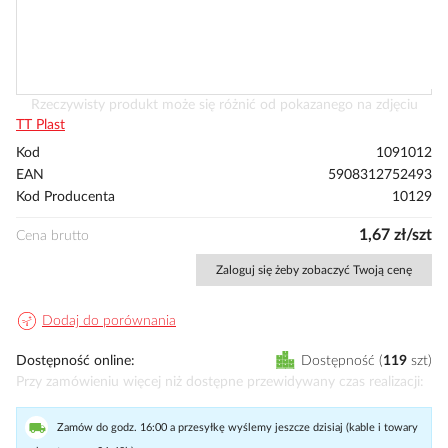
Przejdź
Rzeczywisty produkt może się różnić od pokazanego na zdjęciu
na
TT Plast
początek
Kod
1091012
galerii
EAN
5908312752493
Kod Producenta
10129
1,67 zł/szt
Cena brutto
Zaloguj się żeby zobaczyć Twoją cenę
Dodaj do porównania
Dostępność online
Dostępność
119
szt
Przy zamówieniu więcej niż dostępne przewidywany czas realizacji
Zamów do godz. 16:00 a przesyłkę wyślemy jeszcze dzisiaj (kable i towary