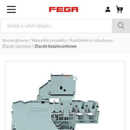
Zaloguj się / Z
Strona główna
Wszystkie produkty
Rozdzielnice i obudowy
Złączki szynowe
Złączki bezpiecznikowe
Przejdź
na
koniec
galerii