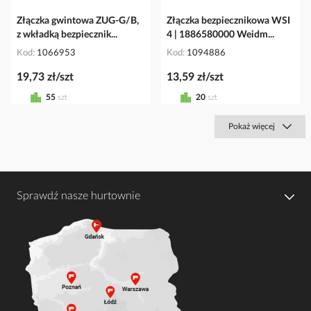
Złączka gwintowa ZUG-G/B,
Złączka bezpiecznikowa WSI
z wkładką bezpiecznik...
4 | 1886580000 Weidm...
Kod
1066953
Kod
1094886
19,73 zł/szt
13,59 zł/szt
55
szt
20
szt
Pokaż więcej
Sprawdź nasze hurtownie