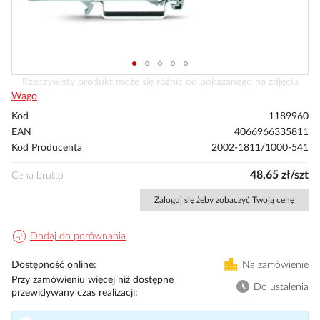
Przejdź
Rzeczywisty produkt może się różnić od pokazanego na zdjęciu
na
Wago
początek
Kod
1189960
galerii
EAN
4066966335811
Kod Producenta
2002-1811/1000-541
48,65 zł/szt
Cena brutto
Zaloguj się żeby zobaczyć Twoją cenę
Dodaj do porównania
Dostępność online
Na zamówienie
Przy zamówieniu więcej niż dostępne
Do ustalenia
przewidywany czas realizacji