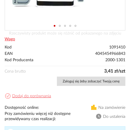
Przejdź
Rzeczywisty produkt może się różnić od pokazanego na zdjęciu
na
Wago
początek
Kod
1091410
galerii
EAN
4045454966843
Kod Producenta
2000-1301
3,41 zł/szt
Cena brutto
Zaloguj się żeby zobaczyć Twoją cenę
Dodaj do porównania
Dostępność online
Na zamówienie
Przy zamówieniu więcej niż dostępne
Do ustalenia
przewidywany czas realizacji