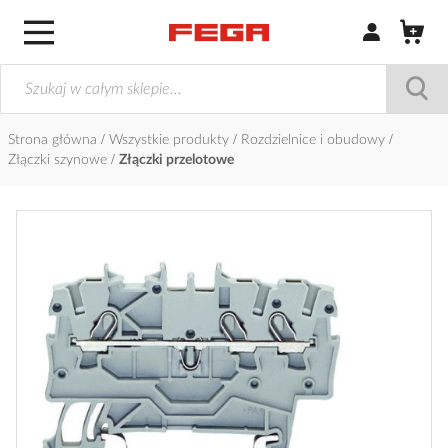
Zaloguj się / Z
Strona główna
Wszystkie produkty
Rozdzielnice i obudowy
Złączki szynowe
Złączki przelotowe
Przejdź
na
koniec
galerii