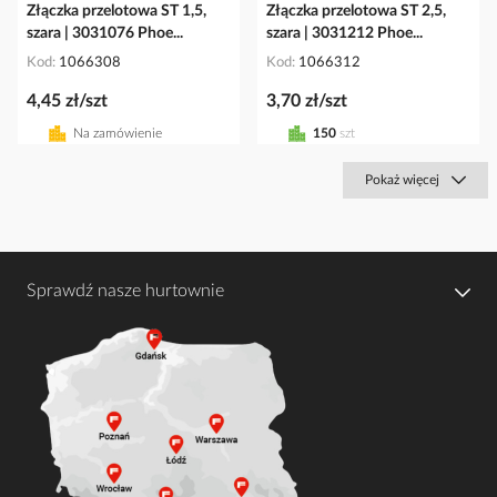
Złączka przelotowa ST 1,5,
Złączka przelotowa ST 2,5,
szara | 3031076 Phoe...
szara | 3031212 Phoe...
Kod
1066308
Kod
1066312
4,45 zł/szt
3,70 zł/szt
Na zamówienie
150
szt
Pokaż więcej
Sprawdź nasze hurtownie