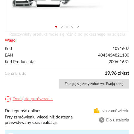
Przejdź
Rzeczywisty produkt może się różnić od pokazanego na zdjęciu
na
Wago
początek
Kod
1091607
galerii
EAN
4045454821180
Kod Producenta
2006-1631
19,96 zł/szt
Cena brutto
Zaloguj się żeby zobaczyć Twoją cenę
Dodaj do porównania
Dostępność online
Na zamówienie
Przy zamówieniu więcej niż dostępne
Do ustalenia
przewidywany czas realizacji