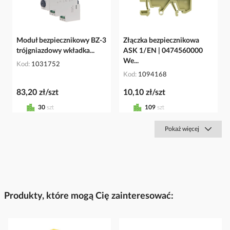
Moduł bezpiecznikowy BZ-3
Złączka bezpiecznikowa
trójgniazdowy wkładka...
ASK 1/EN | 0474560000
We...
Kod
1031752
Kod
1094168
83,20 zł/szt
10,10 zł/szt
30
szt
109
szt
Pokaż więcej
Produkty, które mogą Cię zainteresować: