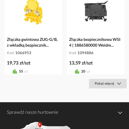
Złączka gwintowa ZUG-G/B,
Złączka bezpiecznikowa WSI
z wkładką bezpiecznik...
4 | 1886580000 Weidm...
Kod
1066953
Kod
1094886
19,73 zł/szt
13,59 zł/szt
55
szt
20
szt
Pokaż więcej
Sprawdź nasze hurtownie