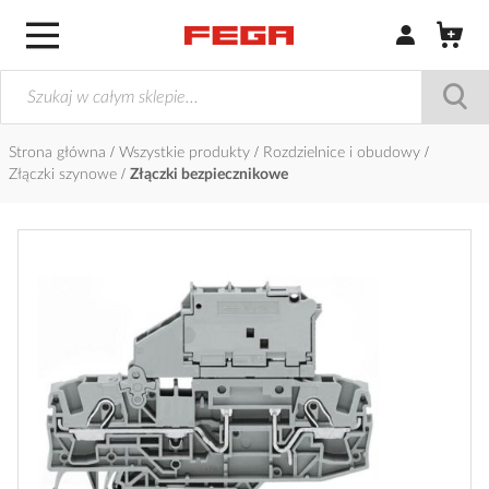
Zaloguj się / Z
Strona główna
Wszystkie produkty
Rozdzielnice i obudowy
Złączki szynowe
Złączki bezpiecznikowe
Przejdź
na
koniec
galerii