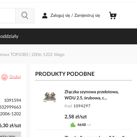
Zaloguj się / Zarejestruj się
oddziały
czowa TOPJOBS | 2006-1202 Wago
PRODUKTY PODOBNE
Drukuj
Złączka szynowa przelotowa,
WDU 2.5, śrubowa, c...
1091594
Kod
1094297
332999663
2006-1202
2,58 zł/szt
4648
szt
6,30 zł/szt
Twoją cenę