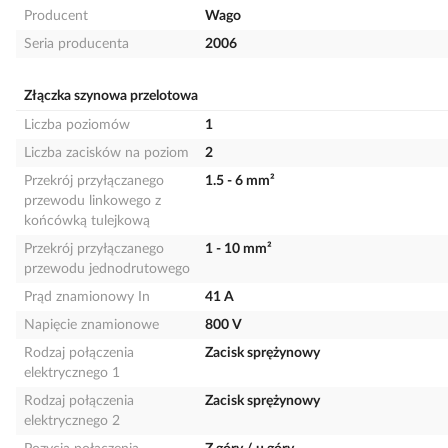
Producent
Wago
Seria producenta
2006
Złączka szynowa przelotowa
Liczba poziomów
1
Liczba zacisków na poziom
2
Przekrój przyłączanego
1.5 - 6 mm²
przewodu linkowego z
końcówką tulejkową
Przekrój przyłączanego
1 - 10 mm²
przewodu jednodrutowego
Prąd znamionowy In
41 A
Napięcie znamionowe
800 V
Rodzaj połączenia
Zacisk sprężynowy
elektrycznego 1
Rodzaj połączenia
Zacisk sprężynowy
elektrycznego 2