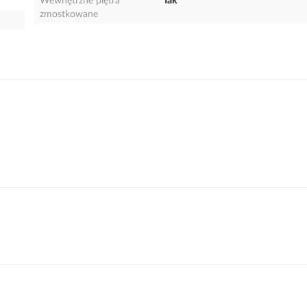
Wewnętrzne piętra
Tak
zmostkowane