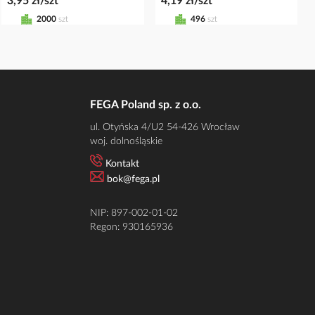
3,95 zł/szt
4,19 zł/szt
2000
szt
496
szt
FEGA Poland sp. z o.o.
ul. Otyńska 4/U2 54-426 Wrocław
woj. dolnośląskie
Kontakt
bok@fega.pl
NIP: 897-002-01-02
Regon: 930165936