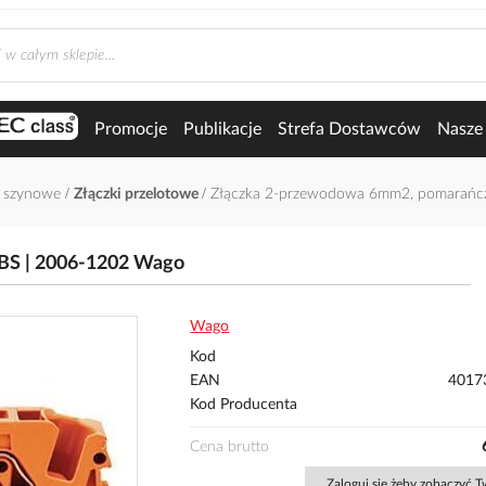
Promocje
Publikacje
Strefa Dostawców
Nasze 
i szynowe
Złączki przelotowe
Złączka 2-przewodowa 6mm2, pomarań
BS | 2006-1202 Wago
Wago
Kod
EAN
4017
Kod Producenta
Cena brutto
Zaloguj się żeby zobaczyć 