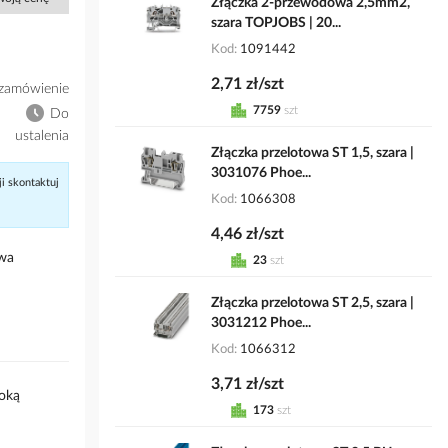
Złączka 2-przewodowa 2,5mm2,
szara TOPJOBS | 20...
Kod
1091442
2,71 zł/szt
zamówienie
7759
szt
Do
ustalenia
Złączka przelotowa ST 1,5, szara |
3031076 Phoe...
ji skontaktuj
Kod
1066308
4,46 zł/szt
wa
23
szt
Złączka przelotowa ST 2,5, szara |
3031212 Phoe...
Kod
1066312
3,71 zł/szt
roką
173
szt