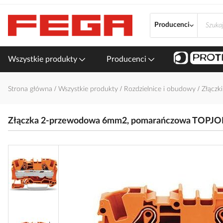
Przejdź
do
Producenci
treści
Wszystkie produkty
Producenci
Strona główna
Wszystkie produkty
Rozdzielnice i obudowy
Złączk
Złączka 2-przewodowa 6mm2, pomarańczowa TOPJO
Przejdź
na
koniec
galerii