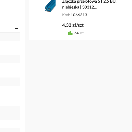
Złączka przelotowa ST 2,5 BU,
niebieska | 30312...
Kod
1066313
4,32 zł/szt
64
szt