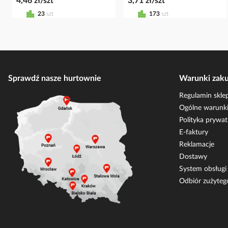
4,46 zł/szt
3,71 zł/szt
23
szt
173
szt
Sprawdź nasze hurtownie
Warunki zak
Regulamin skle
Ogólne warunki
Polityka prywat
E-faktury
Reklamacje
Dostawy
System obsług
Odbiór zużyteg