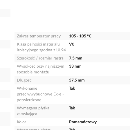
Zakres temperatur pracy
105 - 105 °C
Klasa palności materiału
V0
izolacyjnego zgodna z UL94
Szerokość / rozmiar rastra
7.5 mm
Wysokość przy najniższym
33 mm
sposobie montażu
Długość
57.5 mm
Wykonanie
Tak
przeciwwybuchowe Ex-e -
potwierdzone
Wymagana płytka
Tak
zamykająca
Kolor
Pomarańczowy