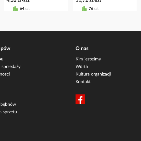
4,32 zł/szt
11,72 zł/szt
64
szt
76
szt
upów
O nas
pu
Kim jesteśmy
 sprzedaży
Würth
ności
Kultura organizacji
Kontakt
i bębnów
o sprzętu