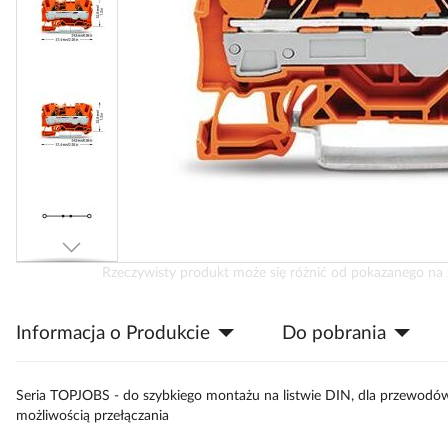
Przejdź
Rzeczywisty produkt może się różnić od pokazanego na 
na
początek
Informacja o Produkcie
Do pobrania
galerii
Seria TOPJOBS - do szybkiego montażu na listwie DIN, dla przewodów z
możliwością przełączania